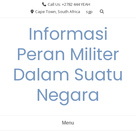
Skip
Call Us: +2782 444 YEAH
to
Cape Town, South Africa
sgp
content
Informasi
Peran Militer
Dalam Suatu
Negara
Menu