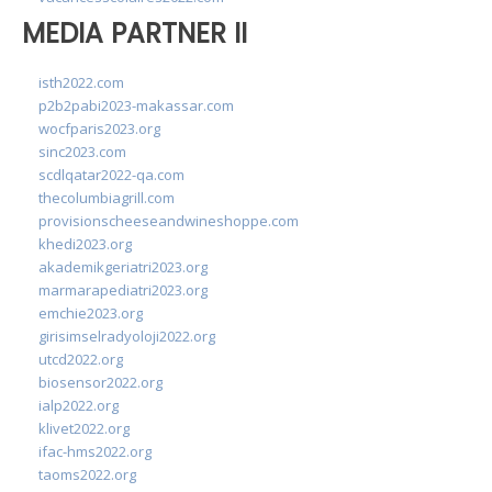
MEDIA PARTNER II
isth2022.com
p2b2pabi2023-makassar.com
wocfparis2023.org
sinc2023.com
scdlqatar2022-qa.com
thecolumbiagrill.com
provisionscheeseandwineshoppe.com
khedi2023.org
akademikgeriatri2023.org
marmarapediatri2023.org
emchie2023.org
girisimselradyoloji2022.org
utcd2022.org
biosensor2022.org
ialp2022.org
klivet2022.org
ifac-hms2022.org
taoms2022.org