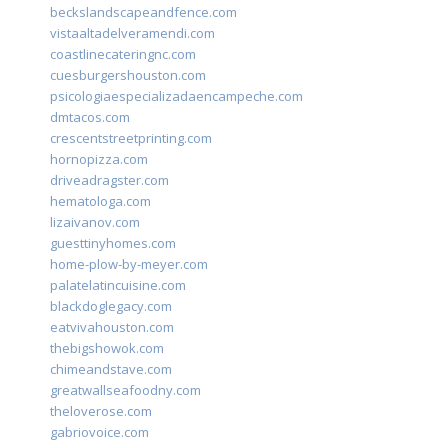
beckslandscapeandfence.com
vistaaltadelveramendi.com
coastlinecateringnc.com
cuesburgershouston.com
psicologiaespecializadaencampeche.com
dmtacos.com
crescentstreetprinting.com
hornopizza.com
driveadragster.com
hematologa.com
lizaivanov.com
guesttinyhomes.com
home-plow-by-meyer.com
palatelatincuisine.com
blackdoglegacy.com
eatvivahouston.com
thebigshowok.com
chimeandstave.com
greatwallseafoodny.com
theloverose.com
gabriovoice.com