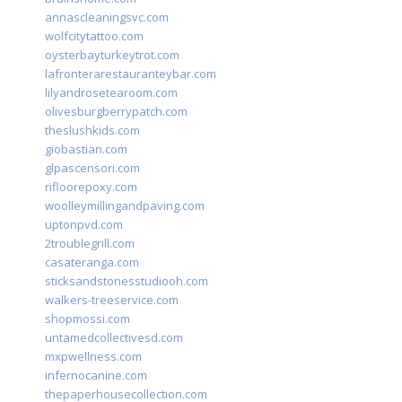
annascleaningsvc.com
wolfcitytattoo.com
oysterbayturkeytrot.com
lafronterarestauranteybar.com
lilyandrosetearoom.com
olivesburgberrypatch.com
theslushkids.com
giobastian.com
glpascensori.com
rifloorepoxy.com
woolleymillingandpaving.com
uptonpvd.com
2troublegrill.com
casateranga.com
sticksandstonesstudiooh.com
walkers-treeservice.com
shopmossi.com
untamedcollectivesd.com
mxpwellness.com
infernocanine.com
thepaperhousecollection.com