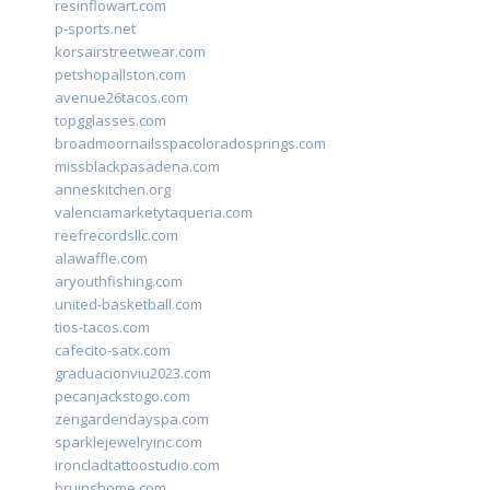
resinflowart.com
p-sports.net
korsairstreetwear.com
petshopallston.com
avenue26tacos.com
topgglasses.com
broadmoornailsspacoloradosprings.com
missblackpasadena.com
anneskitchen.org
valenciamarketytaqueria.com
reefrecordsllc.com
alawaffle.com
aryouthfishing.com
united-basketball.com
tios-tacos.com
cafecito-satx.com
graduacionviu2023.com
pecanjackstogo.com
zengardendayspa.com
sparklejewelryinc.com
ironcladtattoostudio.com
bruinshome.com