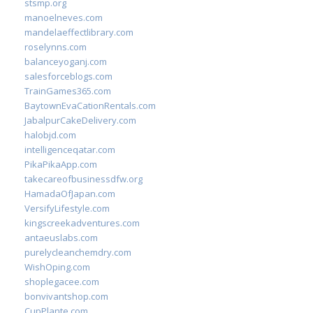
stsmp.org
manoelneves.com
mandelaeffectlibrary.com
roselynns.com
balanceyoganj.com
salesforceblogs.com
TrainGames365.com
BaytownEvaCationRentals.com
JabalpurCakeDelivery.com
halobjd.com
intelligenceqatar.com
PikaPikaApp.com
takecareofbusinessdfw.org
HamadaOfJapan.com
VersifyLifestyle.com
kingscreekadventures.com
antaeuslabs.com
purelycleanchemdry.com
WishOping.com
shoplegacee.com
bonvivantshop.com
CupPlante.com