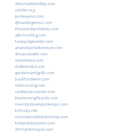
allisonwillisholley.com
solslite.org
portwayinn.com
djmaddogmusic.com
thesoundarchitects.com
allin1roofing.com
keepjudgewebb.com
anatomyofadventure.com
drivancastillo.com
cmmedspa.com
midletontkd.com
gardensandgrills.com
basilfoodwine.com
nikko-tochigi.net
caribbean-corner.com
bluemoongiftcards.com
rivercitysteampunkexpo.com
kchoops.net
mountainsideskateshop.com
kirtlandcitytavern.com
301nutritionspot.com