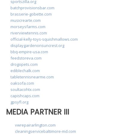
sportszilla.org
batchprovisionsbar.com
brasserie-gobette.com
musicrearte.com
morseysfarms.com
riverviewtennis.com
official-kelly-toys-squishmallows.com
displaygardenonsuncrest.org
bbq-empire-usa.com
feedstoreva.com
drogopets.com
ediblechalk.com
tabletennisnearme.com
oaksofa.com
soultacohtx.com
capishcaps.com
gpsyfl.org
MEDIA PARTNER III
vwrepairarlington.com
cleaningservicebaltimore-md.com