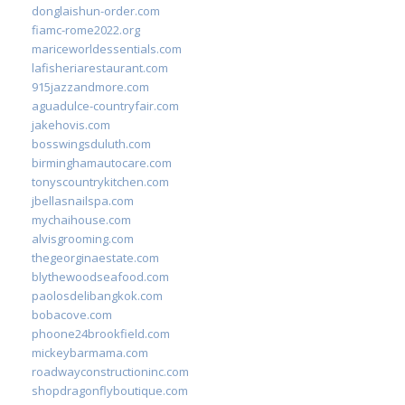
donglaishun-order.com
fiamc-rome2022.org
mariceworldessentials.com
lafisheriarestaurant.com
915jazzandmore.com
aguadulce-countryfair.com
jakehovis.com
bosswingsduluth.com
birminghamautocare.com
tonyscountrykitchen.com
jbellasnailspa.com
mychaihouse.com
alvisgrooming.com
thegeorginaestate.com
blythewoodseafood.com
paolosdelibangkok.com
bobacove.com
phoone24brookfield.com
mickeybarmama.com
roadwayconstructioninc.com
shopdragonflyboutique.com