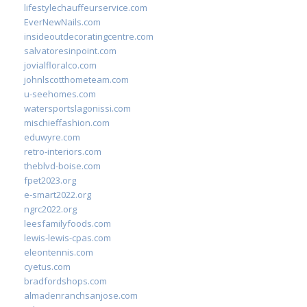
lifestylechauffeurservice.com
EverNewNails.com
insideoutdecoratingcentre.com
salvatoresinpoint.com
jovialfloralco.com
johnlscotthometeam.com
u-seehomes.com
watersportslagonissi.com
mischieffashion.com
eduwyre.com
retro-interiors.com
theblvd-boise.com
fpet2023.org
e-smart2022.org
ngrc2022.org
leesfamilyfoods.com
lewis-lewis-cpas.com
eleontennis.com
cyetus.com
bradfordshops.com
almadenranchsanjose.com