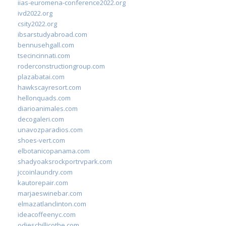
iias-euromena-conference2022.org
ivd2022.org
csity2022.org
ibsarstudyabroad.com
bennusehgall.com
tsecincinnati.com
roderconstructiongroup.com
plazabatai.com
hawkscayresort.com
hellonquads.com
diarioanimales.com
decogaleri.com
unavozparadios.com
shoes-vert.com
elbotanicopanama.com
shadyoaksrockportrvpark.com
jccoinlaundry.com
kautorepair.com
marjaeswinebar.com
elmazatlanclinton.com
ideacoffeenyc.com
odieschillicothe.com