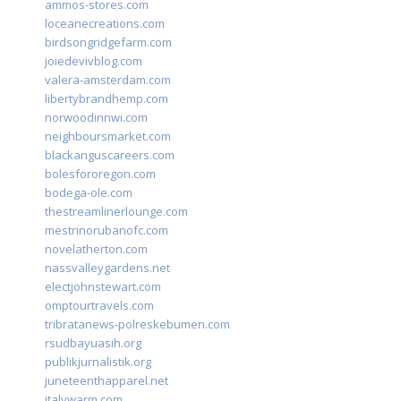
ammos-stores.com
loceanecreations.com
birdsongridgefarm.com
joiedevivblog.com
valera-amsterdam.com
libertybrandhemp.com
norwoodinnwi.com
neighboursmarket.com
blackanguscareers.com
bolesfororegon.com
bodega-ole.com
thestreamlinerlounge.com
mestrinorubanofc.com
novelatherton.com
nassvalleygardens.net
electjohnstewart.com
omptourtravels.com
tribratanews-polreskebumen.com
rsudbayuasih.org
publikjurnalistik.org
juneteenthapparel.net
italywarm.com