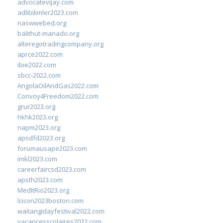
advocatevijay.com
adlibilimler2023.com
naswwebed.org
balithut-manado.org
alteregotradingcompany.org
aprce2022.com
ibie2022.com
sbcc-2022.com
AngolaOilAndGas2022.com
Convoy4Freedom2022.com
grur2023.org
hkhk2023.org
napm2023.org
apsdfd2023.org
forumausape2023.com
imkl2023.com
careerfaircsd2023.com
apsth2023.com
MedItRio2023.org
lcicon2023boston.com
waitangidayfestival2022.com
vacancesscolaires2022.com