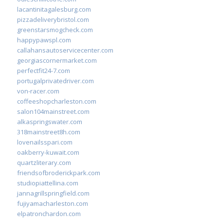
lacantinitagalesburg.com
pizzadeliverybristol.com
greenstarsmogcheck.com
happypawspl.com
callahansautoservicecenter.com
georgiascornermarket.com
perfectfit24-7.com
portugalprivatedriver.com
von-racer.com
coffeeshopcharleston.com
salon104mainstreet.com
alkaspringswater.com
318mainstreet8h.com
lovenailsspari.com
oakberry-kuwait.com
quartzliterary.com
friendsofbroderickpark.com
studiopiattellina.com
jannagrillspringfield.com
fujiyamacharleston.com
elpatronchardon.com