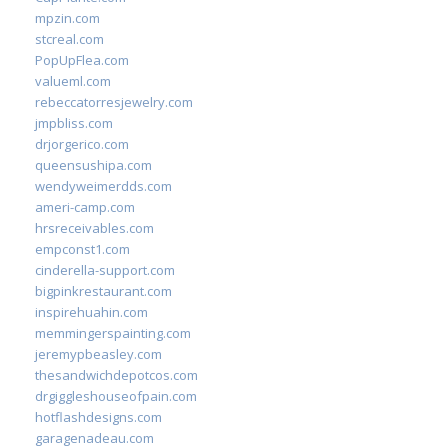
mpzin.com
stcreal.com
PopUpFlea.com
valueml.com
rebeccatorresjewelry.com
jmpbliss.com
drjorgerico.com
queensushipa.com
wendyweimerdds.com
ameri-camp.com
hrsreceivables.com
empconst1.com
cinderella-support.com
bigpinkrestaurant.com
inspirehuahin.com
memmingerspainting.com
jeremypbeasley.com
thesandwichdepotcos.com
drgiggleshouseofpain.com
hotflashdesigns.com
garagenadeau.com