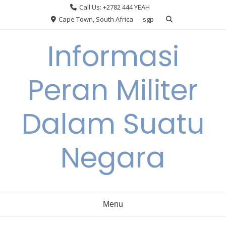
Skip
Call Us: +2782 444 YEAH
to
Cape Town, South Africa
sgp
content
Informasi
Peran Militer
Dalam Suatu
Negara
Menu