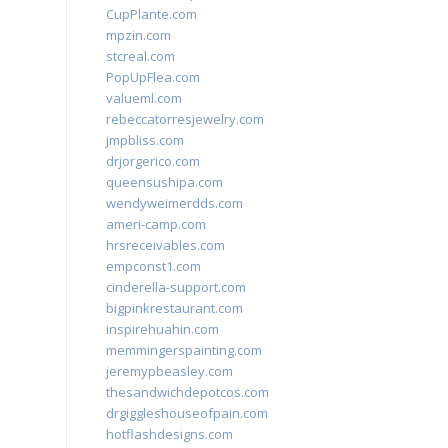
CupPlante.com
mpzin.com
stcreal.com
PopUpFlea.com
valueml.com
rebeccatorresjewelry.com
jmpbliss.com
drjorgerico.com
queensushipa.com
wendyweimerdds.com
ameri-camp.com
hrsreceivables.com
empconst1.com
cinderella-support.com
bigpinkrestaurant.com
inspirehuahin.com
memmingerspainting.com
jeremypbeasley.com
thesandwichdepotcos.com
drgiggleshouseofpain.com
hotflashdesigns.com