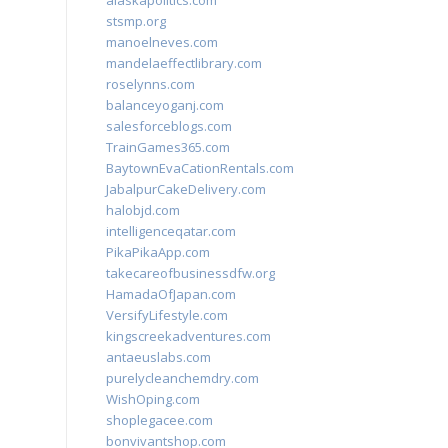
alaskapolitics.com
stsmp.org
manoelneves.com
mandelaeffectlibrary.com
roselynns.com
balanceyoganj.com
salesforceblogs.com
TrainGames365.com
BaytownEvaCationRentals.com
JabalpurCakeDelivery.com
halobjd.com
intelligenceqatar.com
PikaPikaApp.com
takecareofbusinessdfw.org
HamadaOfJapan.com
VersifyLifestyle.com
kingscreekadventures.com
antaeuslabs.com
purelycleanchemdry.com
WishOping.com
shoplegacee.com
bonvivantshop.com