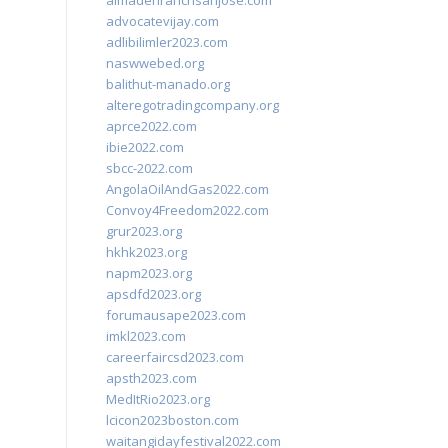
almadenranchsanjose.com
advocatevijay.com
adlibilimler2023.com
naswwebed.org
balithut-manado.org
alteregotradingcompany.org
aprce2022.com
ibie2022.com
sbcc-2022.com
AngolaOilAndGas2022.com
Convoy4Freedom2022.com
grur2023.org
hkhk2023.org
napm2023.org
apsdfd2023.org
forumausape2023.com
imkl2023.com
careerfaircsd2023.com
apsth2023.com
MedItRio2023.org
lcicon2023boston.com
waitangidayfestival2022.com