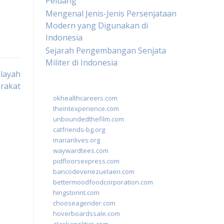
Peluang
Mengenal Jenis-Jenis Persenjataan
Modern yang Digunakan di
Indonesia
Sejarah Pengembangan Senjata
Militer di Indonesia
ilayah
rakat
okhealthcareers.com
theintexperience.com
unboundedthefilm.com
catfriends-bg.org
marianlives.org
waywardtees.com
pidfloorsexpress.com
bancodevenezuelaen.com
bettermoodfoodcorporation.com
hingstonnt.com
chooseagender.com
hoverboardssale.com