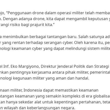
ojo, “Penggunaan drone dalam operasi militer telah memb
an. Dengan adanya drone, kita dapat mengambil keputusan
gi risiko bagi prajurit kita.”
ga menimbulkan berbagai tantangan baru. Salah satunya ad
 yang rentan terhadap serangan cyber. Oleh karena itu, pe
logi keamanan cyber yang dapat melindungi sistem milit
Inf. Eko Margiyono, Direktur Jenderal Politik dan Strategi
an pentingnya kerjasama antara pihak militer, pemerinta
ologi kegunaan militer yang aman dan handal.
unaan militer, Indonesia dapat memastikan keamanan
ntangan keamanan yang semakin kompleks di era globalisa
ukan hanya sekedar alat untuk kepentingan pertahanan, teta
an wilayah dan keberlangsungan negara.