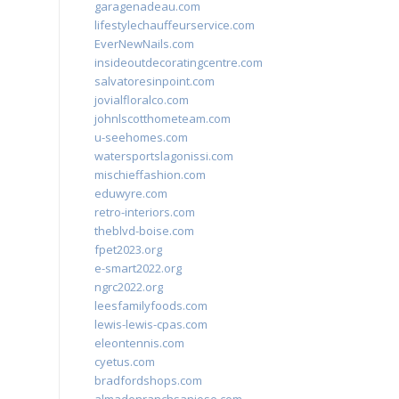
garagenadeau.com
lifestylechauffeurservice.com
EverNewNails.com
insideoutdecoratingcentre.com
salvatoresinpoint.com
jovialfloralco.com
johnlscotthometeam.com
u-seehomes.com
watersportslagonissi.com
mischieffashion.com
eduwyre.com
retro-interiors.com
theblvd-boise.com
fpet2023.org
e-smart2022.org
ngrc2022.org
leesfamilyfoods.com
lewis-lewis-cpas.com
eleontennis.com
cyetus.com
bradfordshops.com