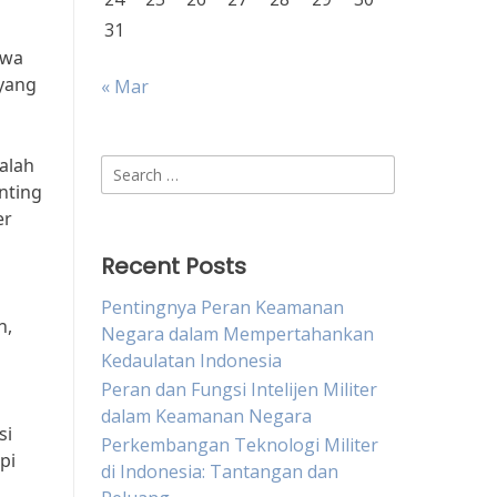
31
awa
 yang
« Mar
alah
Search
nting
for:
er
Recent Posts
Pentingnya Peran Keamanan
h,
Negara dalam Mempertahankan
Kedaulatan Indonesia
Peran dan Fungsi Intelijen Militer
dalam Keamanan Negara
si
Perkembangan Teknologi Militer
pi
di Indonesia: Tantangan dan