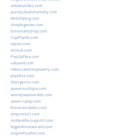
antaeuslabs.com
purelycleanchemdry.com
WishOping.com
shoplegacee.com
bonvivantshop.com
CupPlante.com
mpzin.com
stcreal.com
PopUpFlea.com
valueml.com
rebeccatorresjewelry.com
jmpbliss.com
drjorgerico.com
queensushipa.com
wendyweimerdds.com
ameri-camp.com
hrsreceivables.com
empconst1.com
cinderella-support.com
bigpinkrestaurant.com
inspirehuahin.com