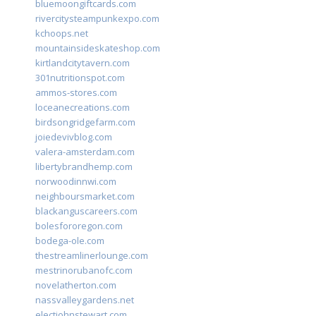
bluemoongiftcards.com
rivercitysteampunkexpo.com
kchoops.net
mountainsideskateshop.com
kirtlandcitytavern.com
301nutritionspot.com
ammos-stores.com
loceanecreations.com
birdsongridgefarm.com
joiedevivblog.com
valera-amsterdam.com
libertybrandhemp.com
norwoodinnwi.com
neighboursmarket.com
blackanguscareers.com
bolesfororegon.com
bodega-ole.com
thestreamlinerlounge.com
mestrinorubanofc.com
novelatherton.com
nassvalleygardens.net
electjohnstewart.com