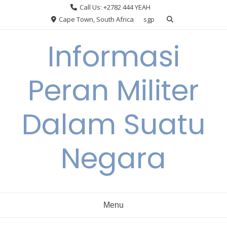
Skip
Call Us: +2782 444 YEAH
to
Cape Town, South Africa
sgp
content
Informasi
Peran Militer
Dalam Suatu
Negara
Menu