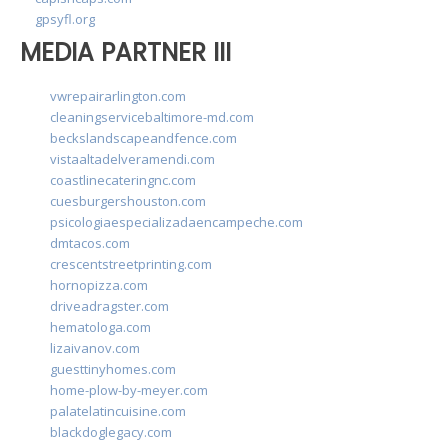
gpsyfl.org
MEDIA PARTNER III
vwrepairarlington.com
cleaningservicebaltimore-md.com
beckslandscapeandfence.com
vistaaltadelveramendi.com
coastlinecateringnc.com
cuesburgershouston.com
psicologiaespecializadaencampeche.com
dmtacos.com
crescentstreetprinting.com
hornopizza.com
driveadragster.com
hematologa.com
lizaivanov.com
guesttinyhomes.com
home-plow-by-meyer.com
palatelatincuisine.com
blackdoglegacy.com