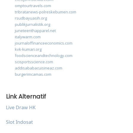
omptourtravels.com
tribratanews-polreskebumen.com
rsudbayuasih.org
publikjurnalistik.org
juneteenthapparel.net
italywarm.com
journaloffinanceeconomics.com
kvk-kumari.org
foodscienceandtechnology.com
scisportsscience.com
addisababacuisineaz.com
burgerimcamas.com
Link Alternatif
Live Draw HK
Slot Indosat