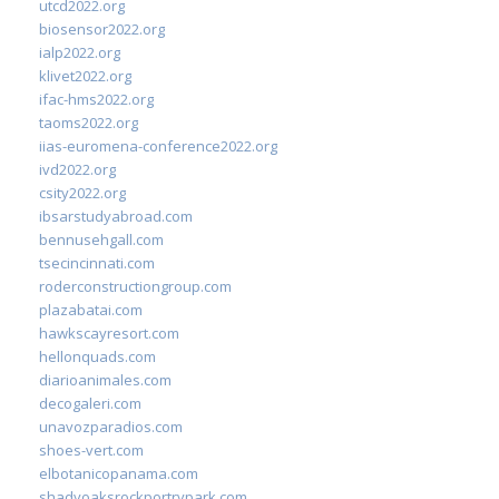
utcd2022.org
biosensor2022.org
ialp2022.org
klivet2022.org
ifac-hms2022.org
taoms2022.org
iias-euromena-conference2022.org
ivd2022.org
csity2022.org
ibsarstudyabroad.com
bennusehgall.com
tsecincinnati.com
roderconstructiongroup.com
plazabatai.com
hawkscayresort.com
hellonquads.com
diarioanimales.com
decogaleri.com
unavozparadios.com
shoes-vert.com
elbotanicopanama.com
shadyoaksrockportrvpark.com