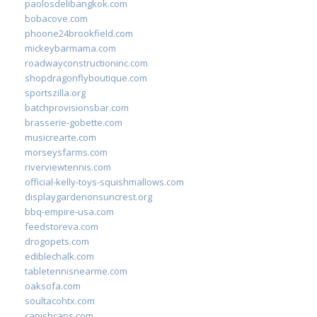
paolosdelibangkok.com
bobacove.com
phoone24brookfield.com
mickeybarmama.com
roadwayconstructioninc.com
shopdragonflyboutique.com
sportszilla.org
batchprovisionsbar.com
brasserie-gobette.com
musicrearte.com
morseysfarms.com
riverviewtennis.com
official-kelly-toys-squishmallows.com
displaygardenonsuncrest.org
bbq-empire-usa.com
feedstoreva.com
drogopets.com
ediblechalk.com
tabletennisnearme.com
oaksofa.com
soultacohtx.com
capishcaps.com