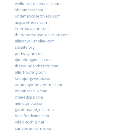
walkers-treeservice.com
shopmossi.com
untamedcollectivesd.com
mxpwellness.com
infernocanine.com
thepaperhousecollection.com
allisonwillisholley.com
solslite.org
portwayinn.com
djmaddogmusic.com
thesoundarchitects.com
allin1roofing.com
keepjudgewebb.com
anatomyofadventure.com
drivancastillo.com
cmmedspa.com
midletontkd.com
gardensandgrills.com
basilfoodwine.com
nikko-tochigi.net
caribbean-corner.com