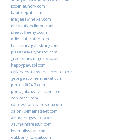
jccoinlaundry.com
kautorepair.com
marjaeswinebar.com
elmazatlanclinton.com
ideacoffeenyc.com
odieschillicothe.com
lacantinitagalesburg.com
pizzadeliverybristol.com
greenstarsmogcheck.com
happypawspl.com
callahansautoservicecenter.com
georgiascornermarket.com
perfectfit24-7.com
portugalprivatedriver.com
von-racer.com
coffeeshopcharleston.com
salon104mainstreet.com
alkaspringswater.com
318mainstreet8h.com
lovenailsspari.com
oakberry-kuwait.com