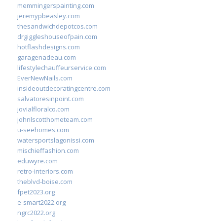
memmingerspainting.com
jeremypbeasley.com
thesandwichdepotcos.com
drgiggleshouseofpain.com
hotflashdesigns.com
garagenadeau.com
lifestylechauffeurservice.com
EverNewNails.com
insideoutdecoratingcentre.com
salvatoresinpoint.com
jovialfloralco.com
johnlscotthometeam.com
u-seehomes.com
watersportslagonissi.com
mischieffashion.com
eduwyre.com
retro-interiors.com
theblvd-boise.com
fpet2023.org
e-smart2022.org
ngrc2022.org