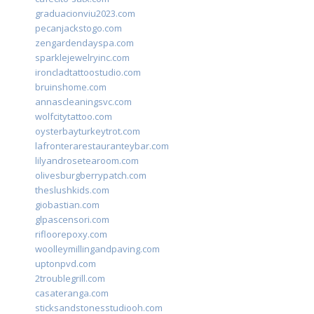
graduacionviu2023.com
pecanjackstogo.com
zengardendayspa.com
sparklejewelryinc.com
ironcladtattoostudio.com
bruinshome.com
annascleaningsvc.com
wolfcitytattoo.com
oysterbayturkeytrot.com
lafronterarestauranteybar.com
lilyandrosetearoom.com
olivesburgberrypatch.com
theslushkids.com
giobastian.com
glpascensori.com
rifloorepoxy.com
woolleymillingandpaving.com
uptonpvd.com
2troublegrill.com
casateranga.com
sticksandstonesstudiooh.com