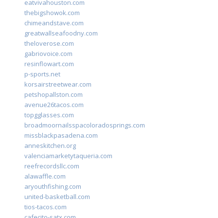
eatvivahouston.com
thebigshowok.com
chimeandstave.com
greatwallseafoodny.com
theloverose.com
gabriovoice.com
resinflowart.com
p-sports.net
korsairstreetwear.com
petshopallston.com
avenue26tacos.com
topgglasses.com
broadmoornailsspacoloradosprings.com
missblackpasadena.com
anneskitchen.org
valenciamarketytaqueria.com
reefrecordsllc.com
alawaffle.com
aryouthfishing.com
united-basketball.com
tios-tacos.com
cafecito-satx.com