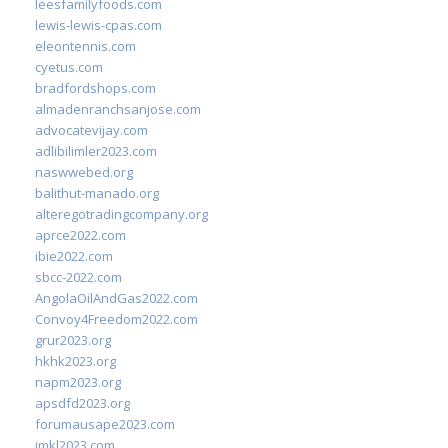
leesfamilyfoods.com
lewis-lewis-cpas.com
eleontennis.com
cyetus.com
bradfordshops.com
almadenranchsanjose.com
advocatevijay.com
adlibilimler2023.com
naswwebed.org
balithut-manado.org
alteregotradingcompany.org
aprce2022.com
ibie2022.com
sbcc-2022.com
AngolaOilAndGas2022.com
Convoy4Freedom2022.com
grur2023.org
hkhk2023.org
napm2023.org
apsdfd2023.org
forumausape2023.com
imkl2023.com