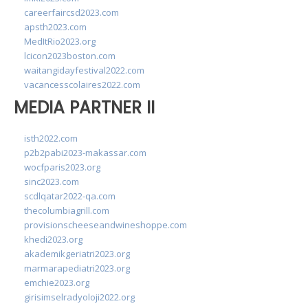
careerfaircsd2023.com
apsth2023.com
MedItRio2023.org
lcicon2023boston.com
waitangidayfestival2022.com
vacancesscolaires2022.com
MEDIA PARTNER II
isth2022.com
p2b2pabi2023-makassar.com
wocfparis2023.org
sinc2023.com
scdlqatar2022-qa.com
thecolumbiagrill.com
provisionscheeseandwineshoppe.com
khedi2023.org
akademikgeriatri2023.org
marmarapediatri2023.org
emchie2023.org
girisimselradyoloji2022.org