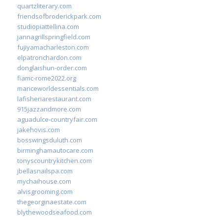
quartzliterary.com
friendsofbroderickpark.com
studiopiattellina.com
jannagrillspringfield.com
fujiyamacharleston.com
elpatronchardon.com
donglaishun-order.com
fiamc-rome2022.org
mariceworldessentials.com
lafisheriarestaurant.com
915jazzandmore.com
aguadulce-countryfair.com
jakehovis.com
bosswingsduluth.com
birminghamautocare.com
tonyscountrykitchen.com
jbellasnailspa.com
mychaihouse.com
alvisgrooming.com
thegeorginaestate.com
blythewoodseafood.com