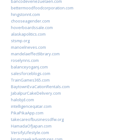
bancodevenezuelaen.com
bettermoodfoodcorporation.com
hingstonnt.com
chooseagender.com
hoverboardssale.com
alaskapolitics.com
stsmp.org
manoelneves.com
mandelaeffectlibrary.com
roselynns.com
balanceyoganj.com
salesforceblogs.com
TrainGames365.com
BaytownEvaCationRentals.com
JabalpurCakeDelivery.com
halobjd.com
intelligenceqatar.com
PikaPikaApp.com
takecareofbusinessdfw.org
HamadaOfJapan.com
VersifyLifestyle.com
kingscreekadventures.com