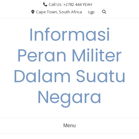
Skip
Call Us: +2782 444 YEAH
to
Cape Town, South Africa
sgp
content
Informasi
Peran Militer
Dalam Suatu
Negara
Menu