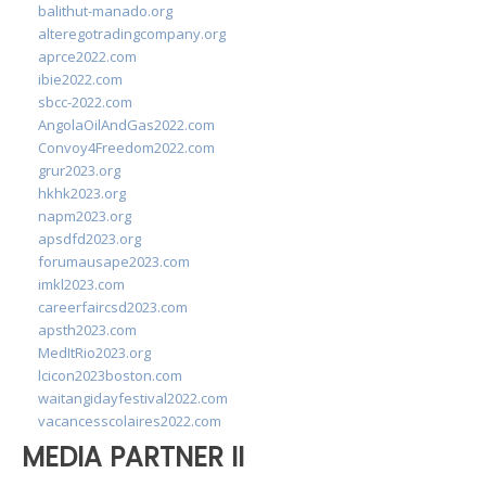
balithut-manado.org
alteregotradingcompany.org
aprce2022.com
ibie2022.com
sbcc-2022.com
AngolaOilAndGas2022.com
Convoy4Freedom2022.com
grur2023.org
hkhk2023.org
napm2023.org
apsdfd2023.org
forumausape2023.com
imkl2023.com
careerfaircsd2023.com
apsth2023.com
MedItRio2023.org
lcicon2023boston.com
waitangidayfestival2022.com
vacancesscolaires2022.com
MEDIA PARTNER II