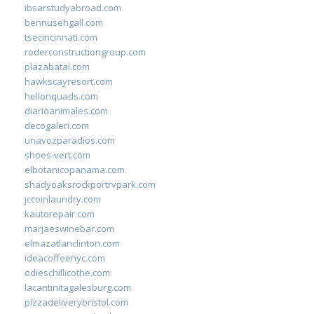
ibsarstudyabroad.com
bennusehgall.com
tsecincinnati.com
roderconstructiongroup.com
plazabatai.com
hawkscayresort.com
hellonquads.com
diarioanimales.com
decogaleri.com
unavozparadios.com
shoes-vert.com
elbotanicopanama.com
shadyoaksrockportrvpark.com
jccoinlaundry.com
kautorepair.com
marjaeswinebar.com
elmazatlanclinton.com
ideacoffeenyc.com
odieschillicothe.com
lacantinitagalesburg.com
pizzadeliverybristol.com