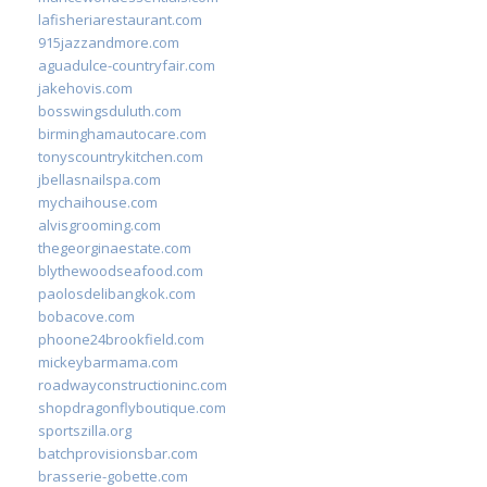
lafisheriarestaurant.com
915jazzandmore.com
aguadulce-countryfair.com
jakehovis.com
bosswingsduluth.com
birminghamautocare.com
tonyscountrykitchen.com
jbellasnailspa.com
mychaihouse.com
alvisgrooming.com
thegeorginaestate.com
blythewoodseafood.com
paolosdelibangkok.com
bobacove.com
phoone24brookfield.com
mickeybarmama.com
roadwayconstructioninc.com
shopdragonflyboutique.com
sportszilla.org
batchprovisionsbar.com
brasserie-gobette.com