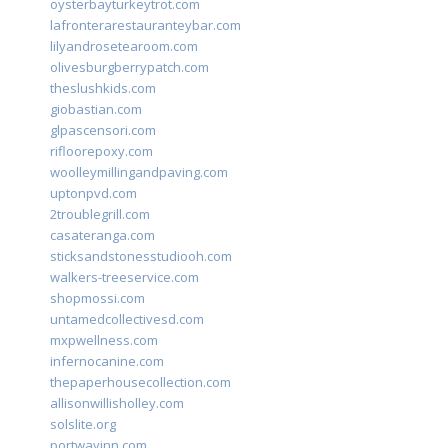
oysterbayturkeytrot.com
lafronterarestauranteybar.com
lilyandrosetearoom.com
olivesburgberrypatch.com
theslushkids.com
giobastian.com
glpascensori.com
rifloorepoxy.com
woolleymillingandpaving.com
uptonpvd.com
2troublegrill.com
casateranga.com
sticksandstonesstudiooh.com
walkers-treeservice.com
shopmossi.com
untamedcollectivesd.com
mxpwellness.com
infernocanine.com
thepaperhousecollection.com
allisonwillisholley.com
solslite.org
portwayinn.com