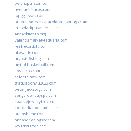
petshopallston.com
avenue26tacos.com
topgglasses.com
broadmoornailsspacoloradosprings.com
missblackpasadena.com
anneskitchen.org
valenciamarketytaqueria.com
reefrecordsllc.com
alawaffle.com
aryouthfishing.com
united-basketball.com
tios-tacos.com
cafecito-satx.com
graduacionviu2023.com
pecanjackstogo.com
zengardendayspa.com
sparklejewelryinc.com
ironcladtattoostudio.com
bruinshome.com
annascleaningsvc.com
wolfcitytattoo.com