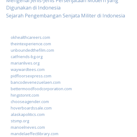
Mengenal Jenis-Jenis Persenjataan Modern yang
Digunakan di Indonesia
Sejarah Pengembangan Senjata Militer di Indonesia
okhealthcareers.com
theintexperience.com
unboundedthefilm.com
catfriends-bg.org
marianlives.org
waywardtees.com
pidfloorsexpress.com
bancodevenezuelaen.com
bettermoodfoodcorporation.com
hingstonnt.com
chooseagender.com
hoverboardssale.com
alaskapolitics.com
stsmp.org
manoelneves.com
mandelaeffectlibrary.com