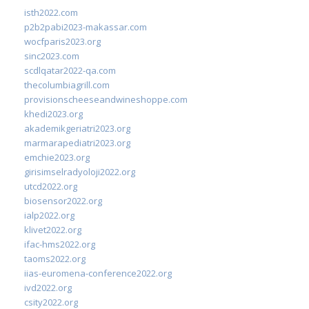
isth2022.com
p2b2pabi2023-makassar.com
wocfparis2023.org
sinc2023.com
scdlqatar2022-qa.com
thecolumbiagrill.com
provisionscheeseandwineshoppe.com
khedi2023.org
akademikgeriatri2023.org
marmarapediatri2023.org
emchie2023.org
girisimselradyoloji2022.org
utcd2022.org
biosensor2022.org
ialp2022.org
klivet2022.org
ifac-hms2022.org
taoms2022.org
iias-euromena-conference2022.org
ivd2022.org
csity2022.org