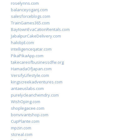
roselynns.com
balanceyoganj.com
salesforceblogs.com
TrainGames365.com
BaytownEvaCationRentals.com
JabalpurCakeDelivery.com
halobjd.com
intelligenceqatar.com
PikaPikaApp.com
takecareofbusinessdfw.org
HamadaOfJapan.com
VersifyLifestyle.com
kingscreekadventures.com
antaeuslabs.com
purelycleanchemdry.com
WishOping.com
shoplegacee.com
bonvivantshop.com
CupPlante.com
mpzin.com
stcreal.com