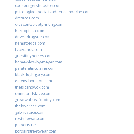
cuesburgershouston.com
psicologiaespecializadaencampeche.com
dmtacos.com
crescentstreetprinting.com
hornopizza.com
driveadragster.com
hematologa.com
lizaivanov.com
guesttinyhomes.com
home-plow-by-meyer.com
palatelatincuisine.com
blackdoglegacy.com
eatvivahouston.com
thebigshowok.com
chimeandstave.com
greatwallseafoodny.com
theloverose.com
gabriovoice.com
resinflowart.com
p-sports.net
korsairstreetwear.com