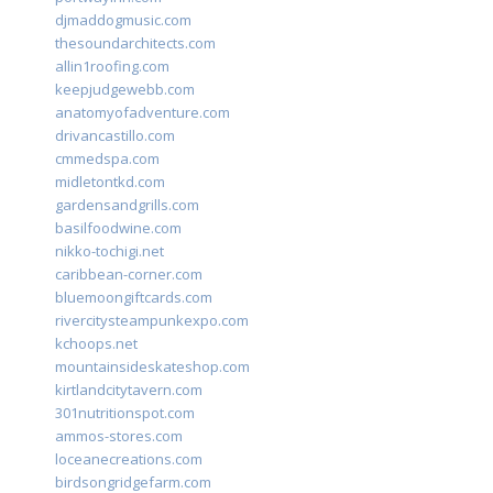
djmaddogmusic.com
thesoundarchitects.com
allin1roofing.com
keepjudgewebb.com
anatomyofadventure.com
drivancastillo.com
cmmedspa.com
midletontkd.com
gardensandgrills.com
basilfoodwine.com
nikko-tochigi.net
caribbean-corner.com
bluemoongiftcards.com
rivercitysteampunkexpo.com
kchoops.net
mountainsideskateshop.com
kirtlandcitytavern.com
301nutritionspot.com
ammos-stores.com
loceanecreations.com
birdsongridgefarm.com