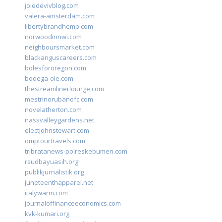
joiedevivblog.com
valera-amsterdam.com
libertybrandhemp.com
norwoodinnwi.com
neighboursmarket.com
blackanguscareers.com
bolesfororegon.com
bodega-ole.com
thestreamlinerlounge.com
mestrinorubanofc.com
novelatherton.com
nassvalleygardens.net
electjohnstewart.com
omptourtravels.com
tribratanews-polreskebumen.com
rsudbayuasih.org
publikjurnalistik.org
juneteenthapparel.net
italywarm.com
journaloffinanceeconomics.com
kvk-kumari.org