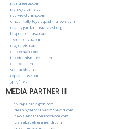
musicrearte.com
morseysfarms.com
riverviewtennis.com
official-kelly-toys-squishmallows.com
displaygardenonsuncrest.org
bbq-empire-usa.com
feedstoreva.com
drogopets.com
ediblechalk.com
tabletennisnearme.com
oaksofa.com
soultacohtx.com
capishcaps.com
gpsyfl.org
MEDIA PARTNER III
vwrepairarlington.com
cleaningservicebaltimore-md.com
beckslandscapeandfence.com
vistaaltadelveramendi.com
coastlinecateringnc.com