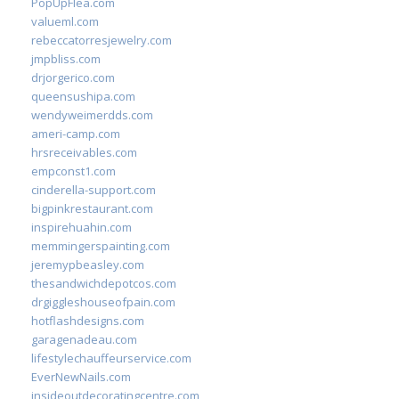
PopUpFlea.com
valueml.com
rebeccatorresjewelry.com
jmpbliss.com
drjorgerico.com
queensushipa.com
wendyweimerdds.com
ameri-camp.com
hrsreceivables.com
empconst1.com
cinderella-support.com
bigpinkrestaurant.com
inspirehuahin.com
memmingerspainting.com
jeremypbeasley.com
thesandwichdepotcos.com
drgiggleshouseofpain.com
hotflashdesigns.com
garagenadeau.com
lifestylechauffeurservice.com
EverNewNails.com
insideoutdecoratingcentre.com