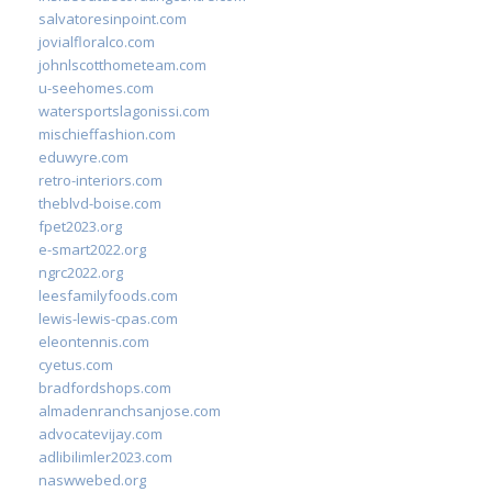
salvatoresinpoint.com
jovialfloralco.com
johnlscotthometeam.com
u-seehomes.com
watersportslagonissi.com
mischieffashion.com
eduwyre.com
retro-interiors.com
theblvd-boise.com
fpet2023.org
e-smart2022.org
ngrc2022.org
leesfamilyfoods.com
lewis-lewis-cpas.com
eleontennis.com
cyetus.com
bradfordshops.com
almadenranchsanjose.com
advocatevijay.com
adlibilimler2023.com
naswwebed.org