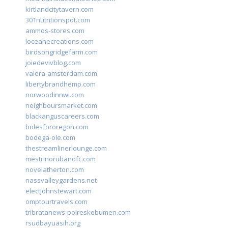
kirtlandcitytavern.com
301nutritionspot.com
ammos-stores.com
loceanecreations.com
birdsongridgefarm.com
joiedevivblog.com
valera-amsterdam.com
libertybrandhemp.com
norwoodinnwi.com
neighboursmarket.com
blackanguscareers.com
bolesfororegon.com
bodega-ole.com
thestreamlinerlounge.com
mestrinorubanofc.com
novelatherton.com
nassvalleygardens.net
electjohnstewart.com
omptourtravels.com
tribratanews-polreskebumen.com
rsudbayuasih.org