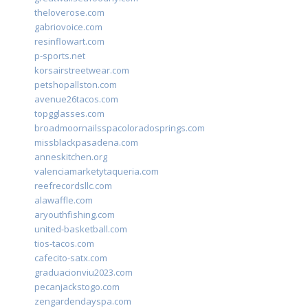
theloverose.com
gabriovoice.com
resinflowart.com
p-sports.net
korsairstreetwear.com
petshopallston.com
avenue26tacos.com
topgglasses.com
broadmoornailsspacoloradosprings.com
missblackpasadena.com
anneskitchen.org
valenciamarketytaqueria.com
reefrecordsllc.com
alawaffle.com
aryouthfishing.com
united-basketball.com
tios-tacos.com
cafecito-satx.com
graduacionviu2023.com
pecanjackstogo.com
zengardendayspa.com