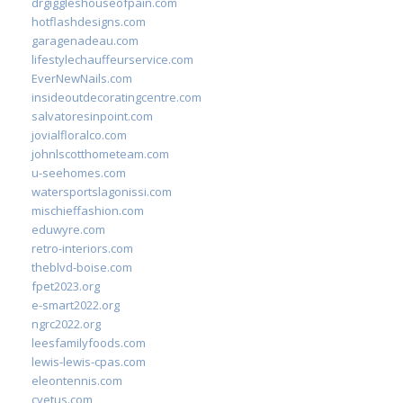
drgiggleshouseofpain.com
hotflashdesigns.com
garagenadeau.com
lifestylechauffeurservice.com
EverNewNails.com
insideoutdecoratingcentre.com
salvatoresinpoint.com
jovialfloralco.com
johnlscotthometeam.com
u-seehomes.com
watersportslagonissi.com
mischieffashion.com
eduwyre.com
retro-interiors.com
theblvd-boise.com
fpet2023.org
e-smart2022.org
ngrc2022.org
leesfamilyfoods.com
lewis-lewis-cpas.com
eleontennis.com
cyetus.com