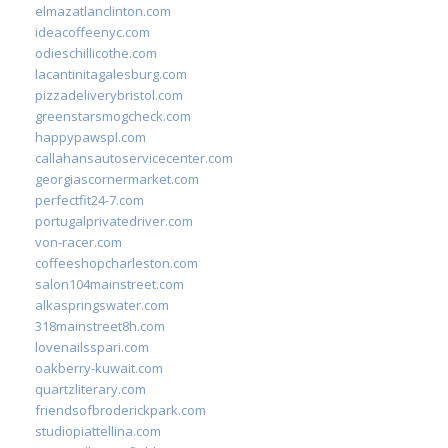
elmazatlanclinton.com
ideacoffeenyc.com
odieschillicothe.com
lacantinitagalesburg.com
pizzadeliverybristol.com
greenstarsmogcheck.com
happypawspl.com
callahansautoservicecenter.com
georgiascornermarket.com
perfectfit24-7.com
portugalprivatedriver.com
von-racer.com
coffeeshopcharleston.com
salon104mainstreet.com
alkaspringswater.com
318mainstreet8h.com
lovenailsspari.com
oakberry-kuwait.com
quartzliterary.com
friendsofbroderickpark.com
studiopiattellina.com