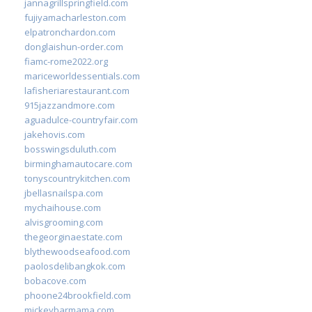
jannagrillspringfield.com
fujiyamacharleston.com
elpatronchardon.com
donglaishun-order.com
fiamc-rome2022.org
mariceworldessentials.com
lafisheriarestaurant.com
915jazzandmore.com
aguadulce-countryfair.com
jakehovis.com
bosswingsduluth.com
birminghamautocare.com
tonyscountrykitchen.com
jbellasnailspa.com
mychaihouse.com
alvisgrooming.com
thegeorginaestate.com
blythewoodseafood.com
paolosdelibangkok.com
bobacove.com
phoone24brookfield.com
mickeybarmama.com