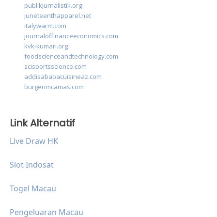
publikjurnalistik.org
juneteenthapparel.net
italywarm.com
journaloffinanceeconomics.com
kvk-kumari.org
foodscienceandtechnology.com
scisportsscience.com
addisababacuisineaz.com
burgerimcamas.com
Link Alternatif
Live Draw HK
Slot Indosat
Togel Macau
Pengeluaran Macau