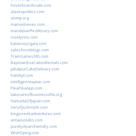
hoverboardssale.com
alaskapolitics.com
stsmp.org
manoelneves.com
mandelaeffectlibrary.com
roselynns.com
balanceyoganj.com
salesforceblogs.com
TrainGames365.com
BaytownEvaCationRentals.com
JabalpurCakeDelivery.com
halobjd.com
intelligenceqatar.com
PikaPikaApp.com
takecareofbusinessdfw.org
HamadaOfJapan.com
VersifyLifestyle.com
kingscreekadventures.com
antaeuslabs.com
purelycleanchemdry.com
WishOping.com