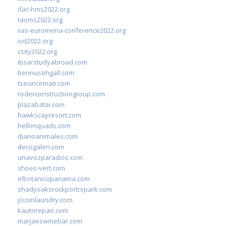
ifac-hms2022.org
taoms2022.org
iias-euromena-conference2022.org
ivd2022.org
csity2022.org
ibsarstudyabroad.com
bennusehgall.com
tsecincinnati.com
roderconstructiongroup.com
plazabatai.com
hawkscayresort.com
hellonquads.com
diarioanimales.com
decogaleri.com
unavozparadios.com
shoes-vert.com
elbotanicopanama.com
shadyoaksrockportrvpark.com
jccoinlaundry.com
kautorepair.com
marjaeswinebar.com