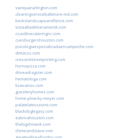
vwrepairarlington.com
cleaningservicebaltimore-md.com
beckslandscapeandfence.com
vistaaltadelveramendi.com
coastlinecateringnc.com
cuesburgershouston.com
psicologiaespecializadaencampeche.com
dmtacos.com
crescentstreetprinting.com
hornopizza.com
driveadragster.com
hematologa.com
lizaivanov.com
guesttinyhomes.com
home-plow-by-meyer.com
palatelatincuisine.com
blackdoglegacy.com
eatvivahouston.com
thebigshowok.com
chimeandstave.com
greatwallseafoodny.com