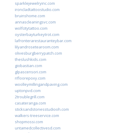
sparklejewelryinc.com
ironcladtattoostudio.com
bruinshome.com
annascleaningsvc.com
wolfcitytattoo.com
oysterbayturkeytrot.com
lafronterarestauranteybar.com
lilyandrosetearoom.com
olivesburgberrypatch.com
theslushkids.com
giobastian.com
glpascensori.com
rifloorepoxy.com
woolleymillingandpaving.com
uptonpvd.com
2troublegrill.com
casateranga.com
sticksandstonesstudiooh.com
walkers-treeservice.com
shopmossi.com
untamedcollectivesd.com