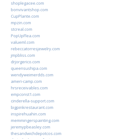
shoplegacee.com
bonvivantshop.com
CupPlante.com
mpzin.com
stcreal.com
PopUpFlea.com
valueml.com
rebeccatorresjewelry.com
jmpbliss.com
drjorgerico.com
queensushipa.com
wendyweimerdds.com
ameri-camp.com
hrsreceivables.com
empconst1.com
cinderella-support.com
bigpinkrestaurant.com
inspirehuahin.com
memmingerspainting.com
jeremypbeasley.com
thesandwichdepotcos.com