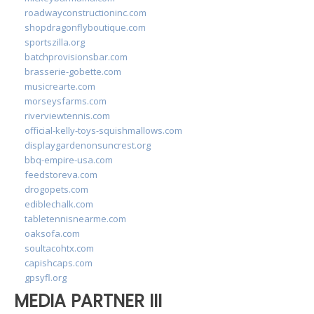
roadwayconstructioninc.com
shopdragonflyboutique.com
sportszilla.org
batchprovisionsbar.com
brasserie-gobette.com
musicrearte.com
morseysfarms.com
riverviewtennis.com
official-kelly-toys-squishmallows.com
displaygardenonsuncrest.org
bbq-empire-usa.com
feedstoreva.com
drogopets.com
ediblechalk.com
tabletennisnearme.com
oaksofa.com
soultacohtx.com
capishcaps.com
gpsyfl.org
MEDIA PARTNER III