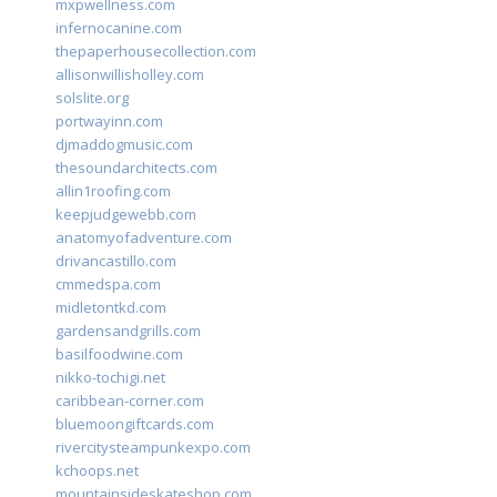
mxpwellness.com
infernocanine.com
thepaperhousecollection.com
allisonwillisholley.com
solslite.org
portwayinn.com
djmaddogmusic.com
thesoundarchitects.com
allin1roofing.com
keepjudgewebb.com
anatomyofadventure.com
drivancastillo.com
cmmedspa.com
midletontkd.com
gardensandgrills.com
basilfoodwine.com
nikko-tochigi.net
caribbean-corner.com
bluemoongiftcards.com
rivercitysteampunkexpo.com
kchoops.net
mountainsideskateshop.com