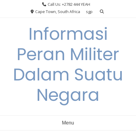
Skip
Call Us: +2782 444 YEAH
to
Cape Town, South Africa
sgp
content
Informasi
Peran Militer
Dalam Suatu
Negara
Menu