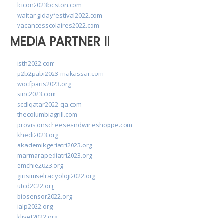
lcicon2023boston.com
waitangidayfestival2022.com
vacancesscolaires2022.com
MEDIA PARTNER II
isth2022.com
p2b2pabi2023-makassar.com
wocfparis2023.org
sinc2023.com
scdlqatar2022-qa.com
thecolumbiagrill.com
provisionscheeseandwineshoppe.com
khedi2023.org
akademikgeriatri2023.org
marmarapediatri2023.org
emchie2023.org
girisimselradyoloji2022.org
utcd2022.org
biosensor2022.org
ialp2022.org
klivet2022.org