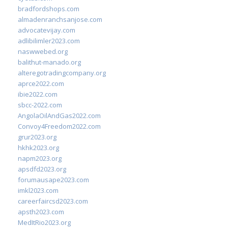
bradfordshops.com
almadenranchsanjose.com
advocatevijay.com
adlibilimler2023.com
naswwebed.org
balithut-manado.org
alteregotradingcompany.org
aprce2022.com
ibie2022.com
sbcc-2022.com
AngolaOilAndGas2022.com
Convoy4Freedom2022.com
grur2023.org
hkhk2023.org
napm2023.org
apsdfd2023.org
forumausape2023.com
imkl2023.com
careerfaircsd2023.com
apsth2023.com
MedItRio2023.org