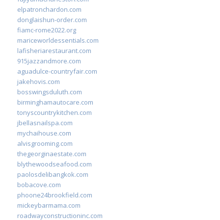
elpatronchardon.com
donglaishun-order.com
fiamc-rome2022.org
mariceworldessentials.com
lafisheriarestaurant.com
915jazzandmore.com
aguadulce-countryfair.com
jakehovis.com
bosswingsduluth.com
birminghamautocare.com
tonyscountrykitchen.com
jbellasnailspa.com
mychaihouse.com
alvisgrooming.com
thegeorginaestate.com
blythewoodseafood.com
paolosdelibangkok.com
bobacove.com
phoone24brookfield.com
mickeybarmama.com
roadwayconstructioninc.com