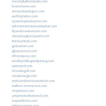
ironcladtattoostudio.com
bruinshome.com
annascleaningsvc.com
wolfcitytattoo.com
oysterbayturkeytrot.com
lafronterarestauranteybar.com
lilyandrosetearoom.com
olivesburgberrypatch.com
theslushkids.com
giobastian.com
glpascensori.com
rifloorepoxy.com
woolleymillingandpaving.com
uptonpvd.com
2troublegrill.com
casateranga.com
sticksandstonesstudiooh.com
walkers-treeservice.com
shopmossi.com
untamedcollectivesd.com
mxpwellness.com
infernocanine.com