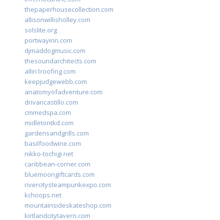
thepaperhousecollection.com
allisonwillisholley.com
solslite.org
portwayinn.com
djmaddogmusic.com
thesoundarchitects.com
allin1roofing.com
keepjudgewebb.com
anatomyofadventure.com
drivancastillo.com
cmmedspa.com
midletontkd.com
gardensandgrills.com
basilfoodwine.com
nikko-tochigi.net
caribbean-corner.com
bluemoongiftcards.com
rivercitysteampunkexpo.com
kchoops.net
mountainsideskateshop.com
kirtlandcitytavern.com