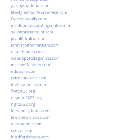
garagenadeau.com
lifestylechauffeurservice.com
EverNewNails.com
insideoutdecoratingcentre.com
salvatoresinpoint.com
jovialfloralco.com
johnlscotthometeam.com
u-seehomes.com
watersportslagonissi.com
mischieffashion.com
eduwyre.com
retro-interiors.com
theblvd-boise.com
fpet2023.org
e-smart2022.org
ngrc2022.org
leesfamilyfoods.com
lewis-lewis-cpas.com
eleontennis.com
cyetus.com
bradfordshops.com