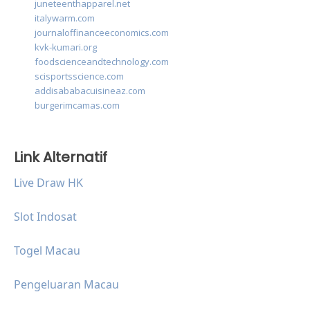
juneteenthapparel.net
italywarm.com
journaloffinanceeconomics.com
kvk-kumari.org
foodscienceandtechnology.com
scisportsscience.com
addisababacuisineaz.com
burgerimcamas.com
Link Alternatif
Live Draw HK
Slot Indosat
Togel Macau
Pengeluaran Macau