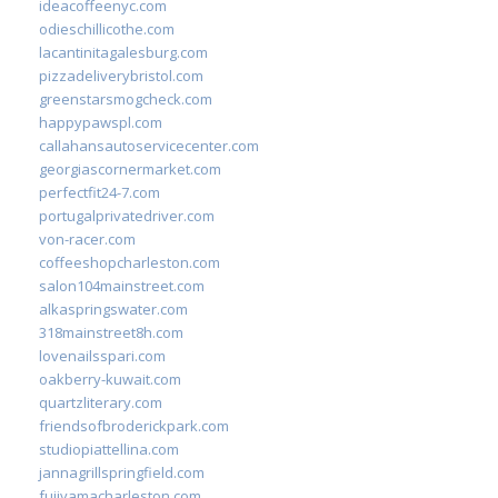
ideacoffeenyc.com
odieschillicothe.com
lacantinitagalesburg.com
pizzadeliverybristol.com
greenstarsmogcheck.com
happypawspl.com
callahansautoservicecenter.com
georgiascornermarket.com
perfectfit24-7.com
portugalprivatedriver.com
von-racer.com
coffeeshopcharleston.com
salon104mainstreet.com
alkaspringswater.com
318mainstreet8h.com
lovenailsspari.com
oakberry-kuwait.com
quartzliterary.com
friendsofbroderickpark.com
studiopiattellina.com
jannagrillspringfield.com
fujiyamacharleston.com