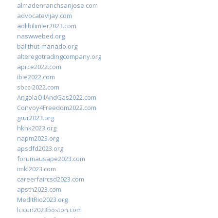
almadenranchsanjose.com
advocatevijay.com
adlibilimler2023.com
naswwebed.org
balithut-manado.org
alteregotradingcompany.org
aprce2022.com
ibie2022.com
sbcc-2022.com
AngolaOilAndGas2022.com
Convoy4Freedom2022.com
grur2023.org
hkhk2023.org
napm2023.org
apsdfd2023.org
forumausape2023.com
imkl2023.com
careerfaircsd2023.com
apsth2023.com
MedItRio2023.org
lcicon2023boston.com