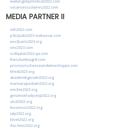
waitangidayfestival2022.com
vacancesscolaires2022.com
MEDIA PARTNER II
isth2022.com
p2b2pabi2023-makassar.com
wocfparis2023.org
sinc2023.com
scdlqatar2022-qa.com
thecolumbiagrill.com
provisionscheeseandwineshoppe.com
khedi2023.org
akademikgeriatri2023.org
marmarapediatri2023.org
emchie2023.org
girisimselradyoloji2022.org
utcd2022.org
biosensor2022.org
ialp2022.org
klivet2022.org
ifac-hms2022.org