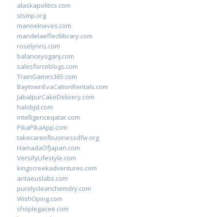
alaskapolitics.com
stsmp.org
manoelneves.com
mandelaeffectlibrary.com
roselynns.com
balanceyoganj.com
salesforceblogs.com
TrainGames365.com
BaytownEvaCationRentals.com
JabalpurCakeDelivery.com
halobjd.com
intelligenceqatar.com
PikaPikaApp.com
takecareofbusinessdfw.org
HamadaOfJapan.com
VersifyLifestyle.com
kingscreekadventures.com
antaeuslabs.com
purelycleanchemdry.com
WishOping.com
shoplegacee.com