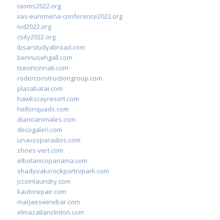
taoms2022.org
iias-euromena-conference2022.org
ivd2022.org
csity2022.org
ibsarstudyabroad.com
bennusehgall.com
tsecincinnati.com
roderconstructiongroup.com
plazabatai.com
hawkscayresort.com
hellonquads.com
diarioanimales.com
decogaleri.com
unavozparadios.com
shoes-vert.com
elbotanicopanama.com
shadyoaksrockportrvpark.com
jccoinlaundry.com
kautorepair.com
marjaeswinebar.com
elmazatlanclinton.com