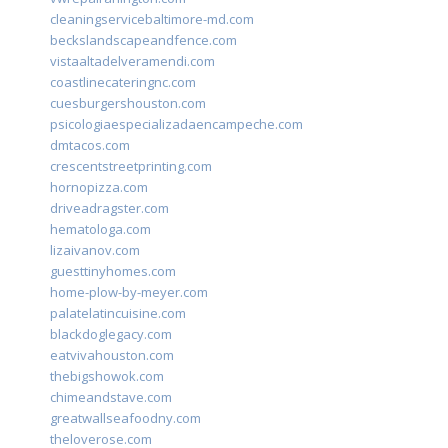
cleaningservicebaltimore-md.com
beckslandscapeandfence.com
vistaaltadelveramendi.com
coastlinecateringnc.com
cuesburgershouston.com
psicologiaespecializadaencampeche.com
dmtacos.com
crescentstreetprinting.com
hornopizza.com
driveadragster.com
hematologa.com
lizaivanov.com
guesttinyhomes.com
home-plow-by-meyer.com
palatelatincuisine.com
blackdoglegacy.com
eatvivahouston.com
thebigshowok.com
chimeandstave.com
greatwallseafoodny.com
theloverose.com