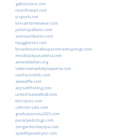
gabriovoice.com
resinflowart.com
p-sports.net
korsairstreetwear.com
petshopallston.com
avenue26tacos.com
topgglasses.com
broadmoornailsspacoloradosprings.com
missblackpasadena.com
anneskitchen.org
valenciamarketytaqueria.com
reefrecordsllc.com
alawaffle.com
aryouthfishing.com
united-basketball.com
tios-tacos.com
cafecito-satx.com
graduacionviu2023.com
pecanjackstogo.com
zengardendayspa.com
sparklejewelryinc.com