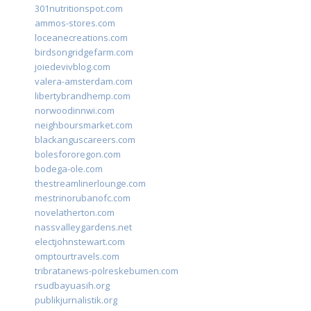
301nutritionspot.com
ammos-stores.com
loceanecreations.com
birdsongridgefarm.com
joiedevivblog.com
valera-amsterdam.com
libertybrandhemp.com
norwoodinnwi.com
neighboursmarket.com
blackanguscareers.com
bolesfororegon.com
bodega-ole.com
thestreamlinerlounge.com
mestrinorubanofc.com
novelatherton.com
nassvalleygardens.net
electjohnstewart.com
omptourtravels.com
tribratanews-polreskebumen.com
rsudbayuasih.org
publikjurnalistik.org