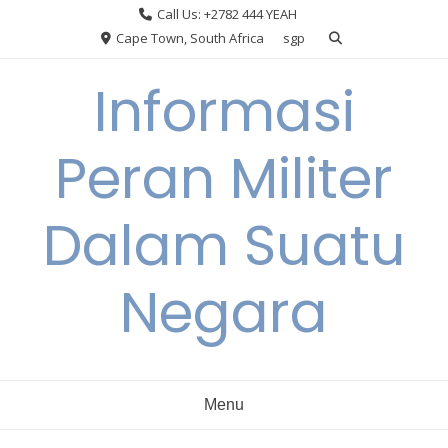
Skip
Call Us: +2782 444 YEAH
to
Cape Town, South Africa
sgp
content
Informasi
Peran Militer
Dalam Suatu
Negara
Menu