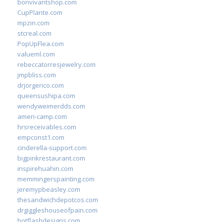
bonvivantshop.com
CupPlante.com
mpzin.com
stcreal.com
PopUpFlea.com
valueml.com
rebeccatorresjewelry.com
jmpbliss.com
drjorgerico.com
queensushipa.com
wendyweimerdds.com
ameri-camp.com
hrsreceivables.com
empconst1.com
cinderella-support.com
bigpinkrestaurant.com
inspirehuahin.com
memmingerspainting.com
jeremypbeasley.com
thesandwichdepotcos.com
drgiggleshouseofpain.com
hotflashdesigns.com