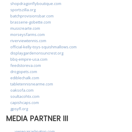
shopdragonflyboutique.com
sportszilla.org
batchprovisionsbar.com
brasserie-gobette.com
musicrearte.com
morseysfarms.com
riverviewtennis.com
official-kelly-toys-squishmallows.com
displaygardenonsuncrest.org
bbq-empire-usa.com
feedstoreva.com
drogopets.com
ediblechalk.com
tabletennisnearme.com
oaksofa.com
soultacohtx.com
capishcaps.com
gpsyfl.org
MEDIA PARTNER III
vwrepairarlington.com