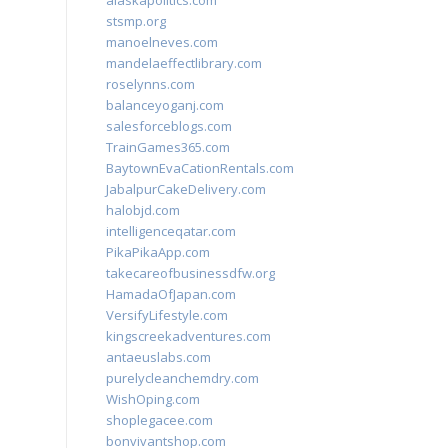
alaskapolitics.com
stsmp.org
manoelneves.com
mandelaeffectlibrary.com
roselynns.com
balanceyoganj.com
salesforceblogs.com
TrainGames365.com
BaytownEvaCationRentals.com
JabalpurCakeDelivery.com
halobjd.com
intelligenceqatar.com
PikaPikaApp.com
takecareofbusinessdfw.org
HamadaOfJapan.com
VersifyLifestyle.com
kingscreekadventures.com
antaeuslabs.com
purelycleanchemdry.com
WishOping.com
shoplegacee.com
bonvivantshop.com