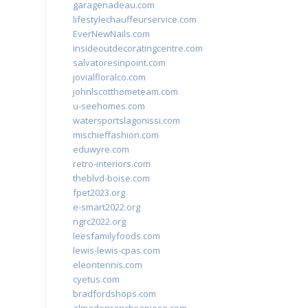
garagenadeau.com
lifestylechauffeurservice.com
EverNewNails.com
insideoutdecoratingcentre.com
salvatoresinpoint.com
jovialfloralco.com
johnlscotthometeam.com
u-seehomes.com
watersportslagonissi.com
mischieffashion.com
eduwyre.com
retro-interiors.com
theblvd-boise.com
fpet2023.org
e-smart2022.org
ngrc2022.org
leesfamilyfoods.com
lewis-lewis-cpas.com
eleontennis.com
cyetus.com
bradfordshops.com