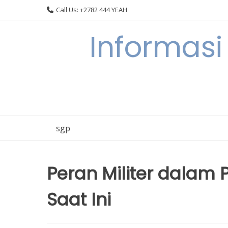
Skip
Call Us: +2782 444 YEAH
to
content
Informasi
sgp
Peran Militer dalam P
Saat Ini