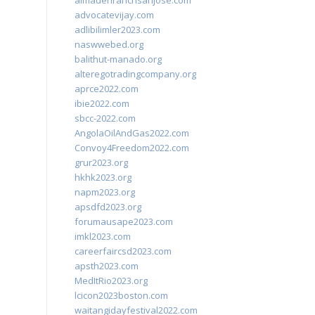
almadenranchsanjose.com
advocatevijay.com
adlibilimler2023.com
naswwebed.org
balithut-manado.org
alteregotradingcompany.org
aprce2022.com
ibie2022.com
sbcc-2022.com
AngolaOilAndGas2022.com
Convoy4Freedom2022.com
grur2023.org
hkhk2023.org
napm2023.org
apsdfd2023.org
forumausape2023.com
imkl2023.com
careerfaircsd2023.com
apsth2023.com
MedItRio2023.org
lcicon2023boston.com
waitangidayfestival2022.com