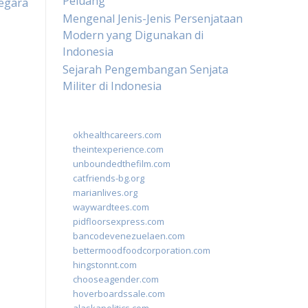
Peluang
egara
Mengenal Jenis-Jenis Persenjataan
Modern yang Digunakan di
Indonesia
Sejarah Pengembangan Senjata
Militer di Indonesia
okhealthcareers.com
theintexperience.com
unboundedthefilm.com
catfriends-bg.org
marianlives.org
waywardtees.com
pidfloorsexpress.com
bancodevenezuelaen.com
bettermoodfoodcorporation.com
hingstonnt.com
chooseagender.com
hoverboardssale.com