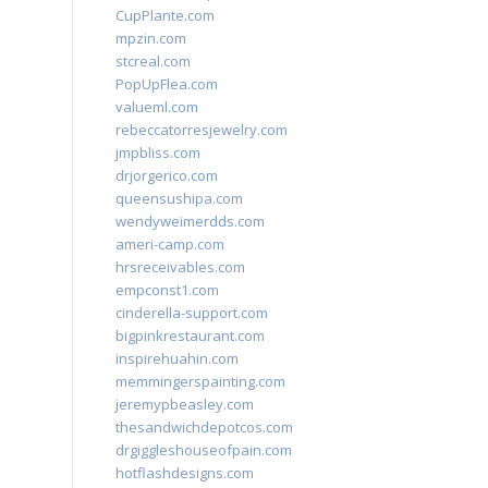
CupPlante.com
mpzin.com
stcreal.com
PopUpFlea.com
valueml.com
rebeccatorresjewelry.com
jmpbliss.com
drjorgerico.com
queensushipa.com
wendyweimerdds.com
ameri-camp.com
hrsreceivables.com
empconst1.com
cinderella-support.com
bigpinkrestaurant.com
inspirehuahin.com
memmingerspainting.com
jeremypbeasley.com
thesandwichdepotcos.com
drgiggleshouseofpain.com
hotflashdesigns.com