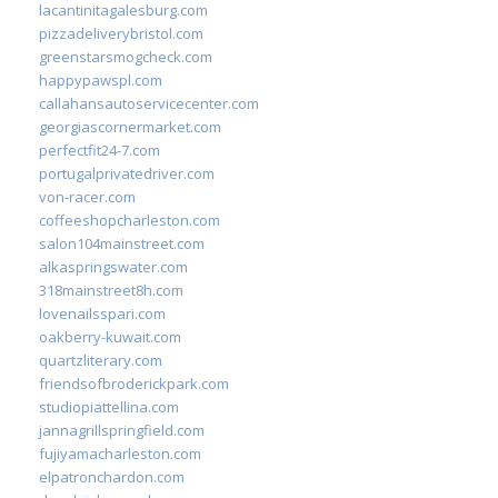
lacantinitagalesburg.com
pizzadeliverybristol.com
greenstarsmogcheck.com
happypawspl.com
callahansautoservicecenter.com
georgiascornermarket.com
perfectfit24-7.com
portugalprivatedriver.com
von-racer.com
coffeeshopcharleston.com
salon104mainstreet.com
alkaspringswater.com
318mainstreet8h.com
lovenailsspari.com
oakberry-kuwait.com
quartzliterary.com
friendsofbroderickpark.com
studiopiattellina.com
jannagrillspringfield.com
fujiyamacharleston.com
elpatronchardon.com