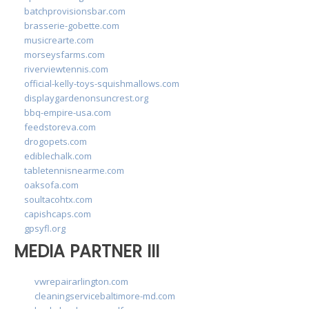
batchprovisionsbar.com
brasserie-gobette.com
musicrearte.com
morseysfarms.com
riverviewtennis.com
official-kelly-toys-squishmallows.com
displaygardenonsuncrest.org
bbq-empire-usa.com
feedstoreva.com
drogopets.com
ediblechalk.com
tabletennisnearme.com
oaksofa.com
soultacohtx.com
capishcaps.com
gpsyfl.org
MEDIA PARTNER III
vwrepairarlington.com
cleaningservicebaltimore-md.com