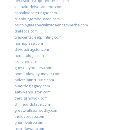
beckslandscapeandfence.com
vistaaltadelveramendi.com
coastlinecateringnc.com
cuesburgershouston.com
psicologiaespecializadaencampeche.com
dmtacos.com
crescentstreetprinting.com
hornopizza.com
driveadragster.com
hematologa.com
lizaivanov.com
guesttinyhomes.com
home-plow-by-meyer.com
palatelatincuisine.com
blackdoglegacy.com
eatvivahouston.com
thebigshowok.com
chimeandstave.com
greatwallseafoodny.com
theloverose.com
gabriovoice.com
resinflowart.com