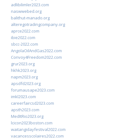
adlibilimler2023.com
naswwebed.org
balithut-manado.org
alteregotradingcompany.org
aprce2022.com
ibie2022.com
sbcc-2022.com
AngolaOilAndGas2022.com
Convoy4Freedom2022.com
grur2023.org
hkhk2023.org
napm2023.org
apsdfd2023.org
forumausape2023.com
imkl2023.com
careerfaircsd2023.com
apsth2023.com
MedItRio2023.org
lcicon2023boston.com
waitangidayfestival2022.com
vacancesscolaires2022.com