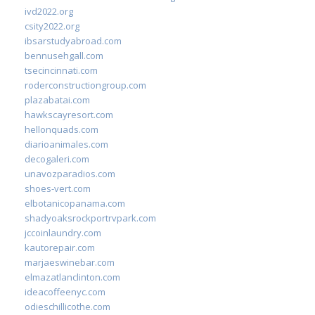
ivd2022.org
csity2022.org
ibsarstudyabroad.com
bennusehgall.com
tsecincinnati.com
roderconstructiongroup.com
plazabatai.com
hawkscayresort.com
hellonquads.com
diarioanimales.com
decogaleri.com
unavozparadios.com
shoes-vert.com
elbotanicopanama.com
shadyoaksrockportrvpark.com
jccoinlaundry.com
kautorepair.com
marjaeswinebar.com
elmazatlanclinton.com
ideacoffeenyc.com
odieschillicothe.com