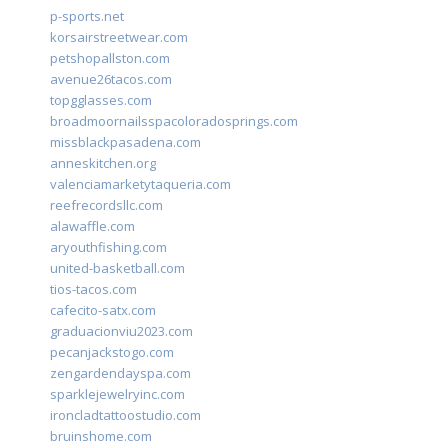
p-sports.net
korsairstreetwear.com
petshopallston.com
avenue26tacos.com
topgglasses.com
broadmoornailsspacoloradosprings.com
missblackpasadena.com
anneskitchen.org
valenciamarketytaqueria.com
reefrecordsllc.com
alawaffle.com
aryouthfishing.com
united-basketball.com
tios-tacos.com
cafecito-satx.com
graduacionviu2023.com
pecanjackstogo.com
zengardendayspa.com
sparklejewelryinc.com
ironcladtattoostudio.com
bruinshome.com