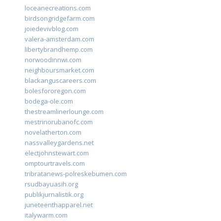
loceanecreations.com
birdsongridgefarm.com
joiedevivblog.com
valera-amsterdam.com
libertybrandhemp.com
norwoodinnwi.com
neighboursmarket.com
blackanguscareers.com
bolesfororegon.com
bodega-ole.com
thestreamlinerlounge.com
mestrinorubanofc.com
novelatherton.com
nassvalleygardens.net
electjohnstewart.com
omptourtravels.com
tribratanews-polreskebumen.com
rsudbayuasih.org
publikjurnalistik.org
juneteenthapparel.net
italywarm.com