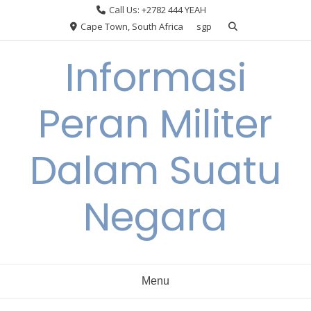
Skip
Call Us: +2782 444 YEAH
to
Cape Town, South Africa
sgp
content
Informasi
Peran Militer
Dalam Suatu
Negara
Menu