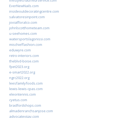
lifestylechauffeurservice.com
EverNewNails.com
insideoutdecoratingcentre.com
salvatoresinpoint.com
jovialfloralco.com
johnlscotthometeam.com
u-seehomes.com
watersportslagonissi.com
mischieffashion.com
eduwyre.com
retro-interiors.com
theblvd-boise.com
fpet2023.org
e-smart2022.org
ngrc2022.org
leesfamilyfoods.com
lewis-lewis-cpas.com
eleontennis.com
cyetus.com
bradfordshops.com
almadenranchsanjose.com
advocatevijay.com