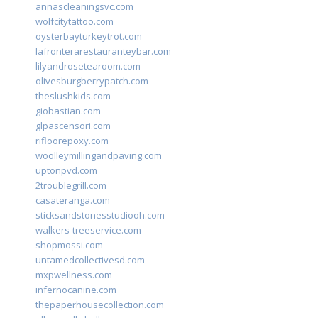
annascleaningsvc.com
wolfcitytattoo.com
oysterbayturkeytrot.com
lafronterarestauranteybar.com
lilyandrosetearoom.com
olivesburgberrypatch.com
theslushkids.com
giobastian.com
glpascensori.com
rifloorepoxy.com
woolleymillingandpaving.com
uptonpvd.com
2troublegrill.com
casateranga.com
sticksandstonesstudiooh.com
walkers-treeservice.com
shopmossi.com
untamedcollectivesd.com
mxpwellness.com
infernocanine.com
thepaperhousecollection.com