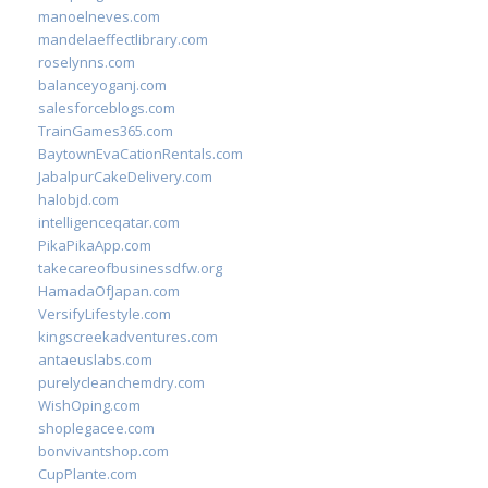
manoelneves.com
mandelaeffectlibrary.com
roselynns.com
balanceyoganj.com
salesforceblogs.com
TrainGames365.com
BaytownEvaCationRentals.com
JabalpurCakeDelivery.com
halobjd.com
intelligenceqatar.com
PikaPikaApp.com
takecareofbusinessdfw.org
HamadaOfJapan.com
VersifyLifestyle.com
kingscreekadventures.com
antaeuslabs.com
purelycleanchemdry.com
WishOping.com
shoplegacee.com
bonvivantshop.com
CupPlante.com