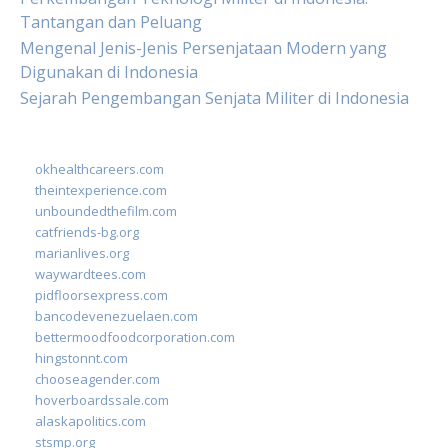
Tantangan dan Peluang
Mengenal Jenis-Jenis Persenjataan Modern yang
Digunakan di Indonesia
Sejarah Pengembangan Senjata Militer di Indonesia
okhealthcareers.com
theintexperience.com
unboundedthefilm.com
catfriends-bg.org
marianlives.org
waywardtees.com
pidfloorsexpress.com
bancodevenezuelaen.com
bettermoodfoodcorporation.com
hingstonnt.com
chooseagender.com
hoverboardssale.com
alaskapolitics.com
stsmp.org