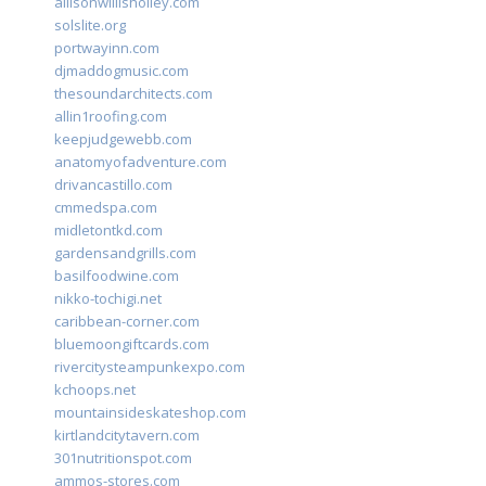
allisonwillisholley.com
solslite.org
portwayinn.com
djmaddogmusic.com
thesoundarchitects.com
allin1roofing.com
keepjudgewebb.com
anatomyofadventure.com
drivancastillo.com
cmmedspa.com
midletontkd.com
gardensandgrills.com
basilfoodwine.com
nikko-tochigi.net
caribbean-corner.com
bluemoongiftcards.com
rivercitysteampunkexpo.com
kchoops.net
mountainsideskateshop.com
kirtlandcitytavern.com
301nutritionspot.com
ammos-stores.com