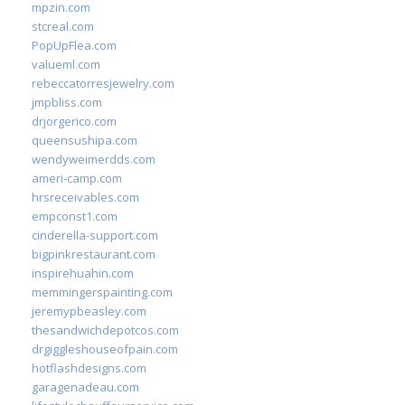
mpzin.com
stcreal.com
PopUpFlea.com
valueml.com
rebeccatorresjewelry.com
jmpbliss.com
drjorgerico.com
queensushipa.com
wendyweimerdds.com
ameri-camp.com
hrsreceivables.com
empconst1.com
cinderella-support.com
bigpinkrestaurant.com
inspirehuahin.com
memmingerspainting.com
jeremypbeasley.com
thesandwichdepotcos.com
drgiggleshouseofpain.com
hotflashdesigns.com
garagenadeau.com