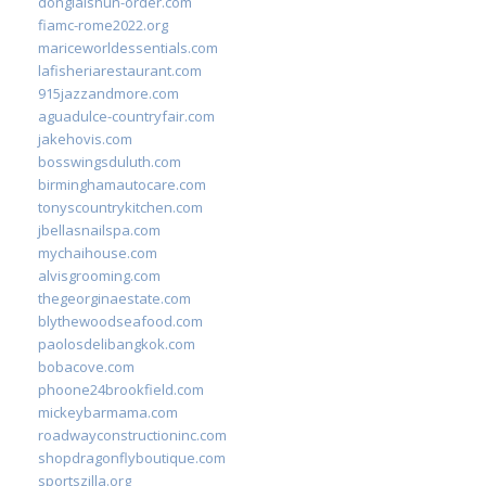
donglaishun-order.com
fiamc-rome2022.org
mariceworldessentials.com
lafisheriarestaurant.com
915jazzandmore.com
aguadulce-countryfair.com
jakehovis.com
bosswingsduluth.com
birminghamautocare.com
tonyscountrykitchen.com
jbellasnailspa.com
mychaihouse.com
alvisgrooming.com
thegeorginaestate.com
blythewoodseafood.com
paolosdelibangkok.com
bobacove.com
phoone24brookfield.com
mickeybarmama.com
roadwayconstructioninc.com
shopdragonflyboutique.com
sportszilla.org