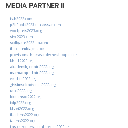
MEDIA PARTNER II
isth2022.com
p2b2pabi2023-makassar.com
wocfparis2023.org
sinc2023.com
scdlqatar2022-qa.com
thecolumbiagrill.com
provisionscheeseandwineshoppe.com
khedi2023.org
akademikgeriatri2023.org
marmarapediatri2023.org
emchie2023.org
girisimselradyoloji2022.org
utcd2022.org
biosensor2022.org
ialp2022.org
klivet2022.org
ifac-hms2022.org
taoms2022.org
iias-euromena-conference2022.org