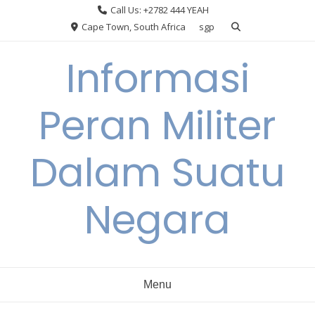
Skip
Call Us: +2782 444 YEAH
to
Cape Town, South Africa
sgp
content
Informasi
Peran Militer
Dalam Suatu
Negara
Menu