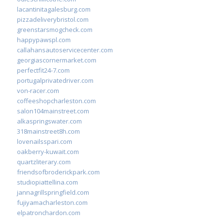
lacantinitagalesburg.com
pizzadeliverybristol.com
greenstarsmogcheck.com
happypawspl.com
callahansautoservicecenter.com
georgiascornermarket.com
perfectfit24-7.com
portugalprivatedriver.com
von-racer.com
coffeeshopcharleston.com
salon104mainstreet.com
alkaspringswater.com
318mainstreet8h.com
lovenailsspari.com
oakberry-kuwait.com
quartzliterary.com
friendsofbroderickpark.com
studiopiattellina.com
jannagrillspringfield.com
fujiyamacharleston.com
elpatronchardon.com