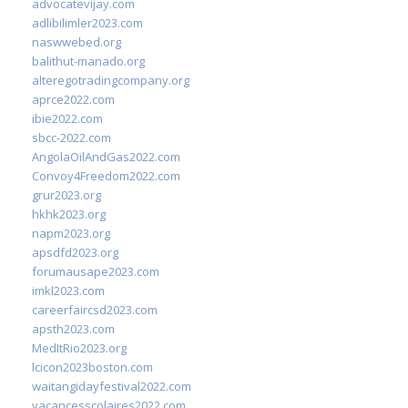
advocatevijay.com
adlibilimler2023.com
naswwebed.org
balithut-manado.org
alteregotradingcompany.org
aprce2022.com
ibie2022.com
sbcc-2022.com
AngolaOilAndGas2022.com
Convoy4Freedom2022.com
grur2023.org
hkhk2023.org
napm2023.org
apsdfd2023.org
forumausape2023.com
imkl2023.com
careerfaircsd2023.com
apsth2023.com
MedItRio2023.org
lcicon2023boston.com
waitangidayfestival2022.com
vacancesscolaires2022.com