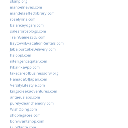
stsmp.org
manoelneves.com
mandelaeffectlibrary.com
roselynns.com
balanceyoganj.com
salesforceblogs.com
TrainGames365.com
BaytownEvaCationRentals.com
JabalpurCakeDelivery.com
halobjd.com
intelligenceqatar.com
PikaPikaApp.com
takecareofbusinessdfw.org
HamadaOfJapan.com
VersifyLifestyle.com
kingscreekadventures.com
antaeuslabs.com
purelycleanchemdry.com
WishOping.com
shoplegacee.com
bonvivantshop.com
CupPlante.com