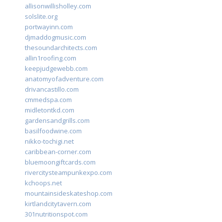
allisonwillisholley.com
solslite.org
portwayinn.com
djmaddogmusic.com
thesoundarchitects.com
allin1roofing.com
keepjudgewebb.com
anatomyofadventure.com
drivancastillo.com
cmmedspa.com
midletontkd.com
gardensandgrills.com
basilfoodwine.com
nikko-tochigi.net
caribbean-corner.com
bluemoongiftcards.com
rivercitysteampunkexpo.com
kchoops.net
mountainsideskateshop.com
kirtlandcitytavern.com
301nutritionspot.com