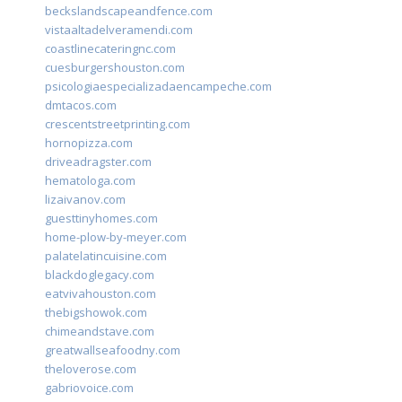
beckslandscapeandfence.com
vistaaltadelveramendi.com
coastlinecateringnc.com
cuesburgershouston.com
psicologiaespecializadaencampeche.com
dmtacos.com
crescentstreetprinting.com
hornopizza.com
driveadragster.com
hematologa.com
lizaivanov.com
guesttinyhomes.com
home-plow-by-meyer.com
palatelatincuisine.com
blackdoglegacy.com
eatvivahouston.com
thebigshowok.com
chimeandstave.com
greatwallseafoodny.com
theloverose.com
gabriovoice.com