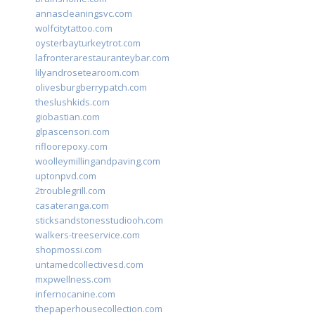
annascleaningsvc.com
wolfcitytattoo.com
oysterbayturkeytrot.com
lafronterarestauranteybar.com
lilyandrosetearoom.com
olivesburgberrypatch.com
theslushkids.com
giobastian.com
glpascensori.com
rifloorepoxy.com
woolleymillingandpaving.com
uptonpvd.com
2troublegrill.com
casateranga.com
sticksandstonesstudiooh.com
walkers-treeservice.com
shopmossi.com
untamedcollectivesd.com
mxpwellness.com
infernocanine.com
thepaperhousecollection.com