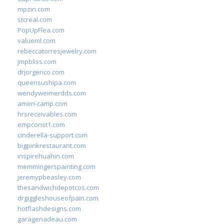
mpzin.com
stcreal.com
PopUpFlea.com
valueml.com
rebeccatorresjewelry.com
jmpbliss.com
drjorgerico.com
queensushipa.com
wendyweimerdds.com
ameri-camp.com
hrsreceivables.com
empconst1.com
cinderella-support.com
bigpinkrestaurant.com
inspirehuahin.com
memmingerspainting.com
jeremypbeasley.com
thesandwichdepotcos.com
drgiggleshouseofpain.com
hotflashdesigns.com
garagenadeau.com