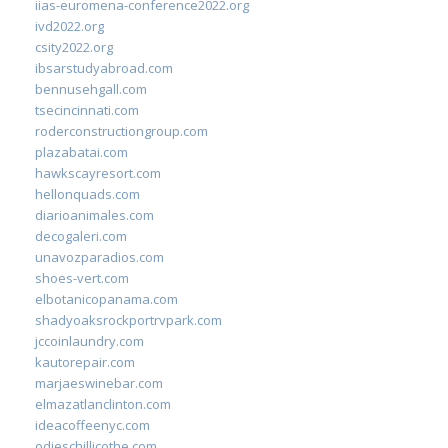
iias-euromena-conference2022.org
ivd2022.org
csity2022.org
ibsarstudyabroad.com
bennusehgall.com
tsecincinnati.com
roderconstructiongroup.com
plazabatai.com
hawkscayresort.com
hellonquads.com
diarioanimales.com
decogaleri.com
unavozparadios.com
shoes-vert.com
elbotanicopanama.com
shadyoaksrockportrvpark.com
jccoinlaundry.com
kautorepair.com
marjaeswinebar.com
elmazatlanclinton.com
ideacoffeenyc.com
odieschillicothe.com