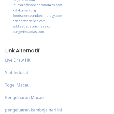
journaloffinanceeconomics.com
kvk-kumari.org
foodscienceandtechnology.com
scisportsscience.com
addisababacuisineaz.com
burgerimcamas.com
Link Alternatif
Live Draw HK
Slot Indosat
Togel Macau
Pengeluaran Macau
pengeluaran kamboja hari ini