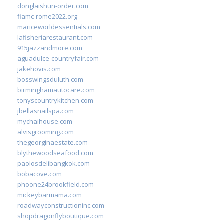
donglaishun-order.com
fiamc-rome2022.org
mariceworldessentials.com
lafisheriarestaurant.com
915jazzandmore.com
aguadulce-countryfair.com
jakehovis.com
bosswingsduluth.com
birminghamautocare.com
tonyscountrykitchen.com
jbellasnailspa.com
mychaihouse.com
alvisgrooming.com
thegeorginaestate.com
blythewoodseafood.com
paolosdelibangkok.com
bobacove.com
phoone24brookfield.com
mickeybarmama.com
roadwayconstructioninc.com
shopdragonflyboutique.com