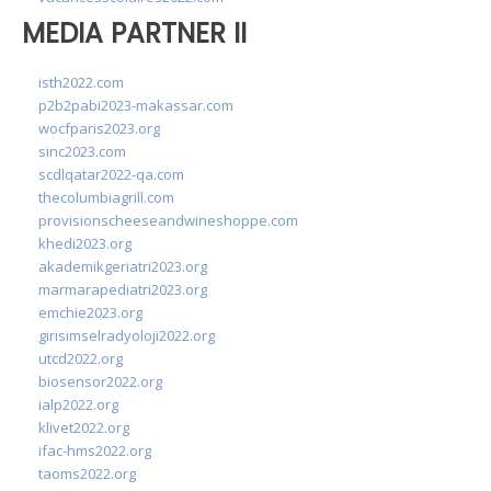
MEDIA PARTNER II
isth2022.com
p2b2pabi2023-makassar.com
wocfparis2023.org
sinc2023.com
scdlqatar2022-qa.com
thecolumbiagrill.com
provisionscheeseandwineshoppe.com
khedi2023.org
akademikgeriatri2023.org
marmarapediatri2023.org
emchie2023.org
girisimselradyoloji2022.org
utcd2022.org
biosensor2022.org
ialp2022.org
klivet2022.org
ifac-hms2022.org
taoms2022.org