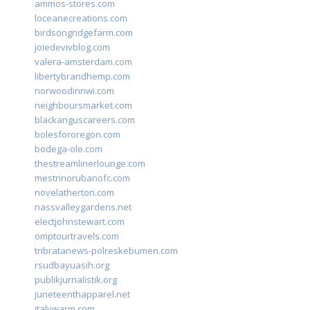
ammos-stores.com
loceanecreations.com
birdsongridgefarm.com
joiedevivblog.com
valera-amsterdam.com
libertybrandhemp.com
norwoodinnwi.com
neighboursmarket.com
blackanguscareers.com
bolesfororegon.com
bodega-ole.com
thestreamlinerlounge.com
mestrinorubanofc.com
novelatherton.com
nassvalleygardens.net
electjohnstewart.com
omptourtravels.com
tribratanews-polreskebumen.com
rsudbayuasih.org
publikjurnalistik.org
juneteenthapparel.net
italywarm.com