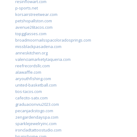
resinflowart.com
p-sports.net
korsairstreetwear.com
petshopallston.com
avenue26tacos.com
topgglasses.com
broadmoornailsspacoloradosprings.com
missblackpasadena.com
anneskitchen.org
valenciamarketytaqueria.com
reefrecordsllc.com
alawaffle.com
aryouthfishing.com
united-basketball.com
tios-tacos.com
cafecito-satx.com
graduacionviu2023.com
pecanjackstogo.com
zengardendayspa.com
sparklejewelryinc.com
ironcladtattoostudio.com
bruinshome.com