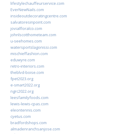
lifestylechauffeurservice.com
EverNewNails.com
insideoutdecoratingcentre.com
salvatoresinpoint.com
jovialfloralco.com
johnlscotthometeam.com
u-seehomes.com
watersportslagonissi.com
mischieffashion.com
eduwyre.com
retro-interiors.com
theblvd-boise.com
fpet2023.org
e-smart2022.org
ngrc2022.org
leesfamilyfoods.com
lewis-lewis-cpas.com
eleontennis.com
cyetus.com
bradfordshops.com
almadenranchsanjose.com