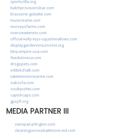
sportszilla.org
batchprovisionsbar.com
brasserie-gobette.com
musicrearte.com
morseysfarms.com
riverviewtennis.com
official-kelly-toys-squishmallows.com
displaygardenonsuncrest.org
bbq-empire-usa.com
feedstoreva.com
drogopets.com
ediblechalk.com
tabletennisnearme.com
oaksofa.com
soultacohtx.com
capishcaps.com
gpsyfl.org
MEDIA PARTNER III
vwrepairarlington.com
cleaningservicebaltimore-md.com