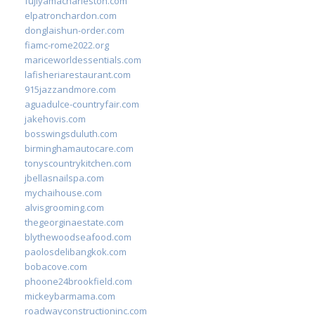
fujiyamacharleston.com
elpatronchardon.com
donglaishun-order.com
fiamc-rome2022.org
mariceworldessentials.com
lafisheriarestaurant.com
915jazzandmore.com
aguadulce-countryfair.com
jakehovis.com
bosswingsduluth.com
birminghamautocare.com
tonyscountrykitchen.com
jbellasnailspa.com
mychaihouse.com
alvisgrooming.com
thegeorginaestate.com
blythewoodseafood.com
paolosdelibangkok.com
bobacove.com
phoone24brookfield.com
mickeybarmama.com
roadwayconstructioninc.com