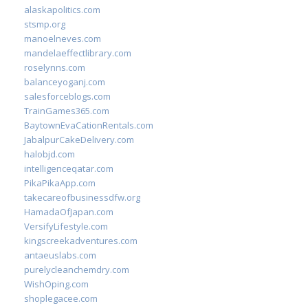
alaskapolitics.com
stsmp.org
manoelneves.com
mandelaeffectlibrary.com
roselynns.com
balanceyoganj.com
salesforceblogs.com
TrainGames365.com
BaytownEvaCationRentals.com
JabalpurCakeDelivery.com
halobjd.com
intelligenceqatar.com
PikaPikaApp.com
takecareofbusinessdfw.org
HamadaOfJapan.com
VersifyLifestyle.com
kingscreekadventures.com
antaeuslabs.com
purelycleanchemdry.com
WishOping.com
shoplegacee.com