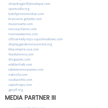
shopdragonflyboutique.com
sportszilla.org
batchprovisionsbar.com
brasserie-gobette.com
musicrearte.com
morseysfarms.com
riverviewtennis.com
official-kelly-toys-squishmallows.com
displaygardenonsuncrest.org
bbq-empire-usa.com
feedstoreva.com
drogopets.com
ediblechalk.com
tabletennisnearme.com
oaksofa.com
soultacohtx.com
capishcaps.com
gpsyfl.org
MEDIA PARTNER III