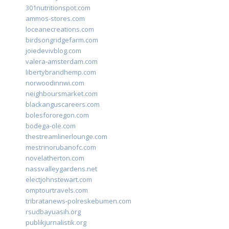
301nutritionspot.com
ammos-stores.com
loceanecreations.com
birdsongridgefarm.com
joiedevivblog.com
valera-amsterdam.com
libertybrandhemp.com
norwoodinnwi.com
neighboursmarket.com
blackanguscareers.com
bolesfororegon.com
bodega-ole.com
thestreamlinerlounge.com
mestrinorubanofc.com
novelatherton.com
nassvalleygardens.net
electjohnstewart.com
omptourtravels.com
tribratanews-polreskebumen.com
rsudbayuasih.org
publikjurnalistik.org