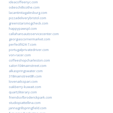
ideacoffeenyc.com
odieschillicothe.com
lacantinitagalesburg.com
pizzadeliverybristol.com
greenstarsmogcheck.com
happypawspl.com
callahansautoservicecenter.com
georgiascornermarket.com
perfectfit24-7.com
portugalprivatedriver.com
von-racer.com
coffeeshopcharleston.com
salon104mainstreet.com
alkaspringswater.com
318mainstreet8h.com
lovenailsspari.com
oakberry-kuwait.com
quartzliterary.com
friendsofbroderickpark.com
studiopiattellina.com
jannagrillspringfield.com