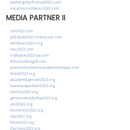
waitangidayfestival2022.com
vacancesscolaires2022.com
MEDIA PARTNER II
isth2022.com
p2b2pabi2023-makassar.com
wocfparis2023.org
sinc2023.com
scdlqatar2022-qa.com
thecolumbiagrill.com
provisionscheeseandwineshoppe.com
khedi2023.org
akademikgeriatri2023.org
marmarapediatri2023.org
emchie2023.org
girisimselradyoloji2022.org
utcd2022.org
biosensor2022.org
ialp2022.org
klivet2022.org
ifac-hms2022.org