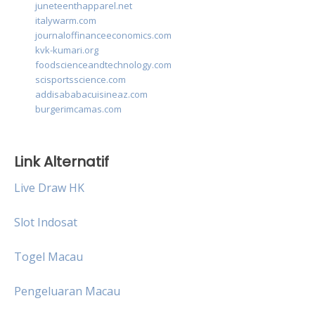
juneteenthapparel.net
italywarm.com
journaloffinanceeconomics.com
kvk-kumari.org
foodscienceandtechnology.com
scisportsscience.com
addisababacuisineaz.com
burgerimcamas.com
Link Alternatif
Live Draw HK
Slot Indosat
Togel Macau
Pengeluaran Macau