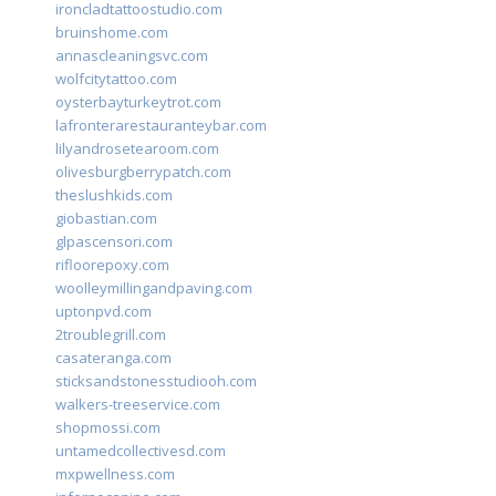
ironcladtattoostudio.com
bruinshome.com
annascleaningsvc.com
wolfcitytattoo.com
oysterbayturkeytrot.com
lafronterarestauranteybar.com
lilyandrosetearoom.com
olivesburgberrypatch.com
theslushkids.com
giobastian.com
glpascensori.com
rifloorepoxy.com
woolleymillingandpaving.com
uptonpvd.com
2troublegrill.com
casateranga.com
sticksandstonesstudiooh.com
walkers-treeservice.com
shopmossi.com
untamedcollectivesd.com
mxpwellness.com