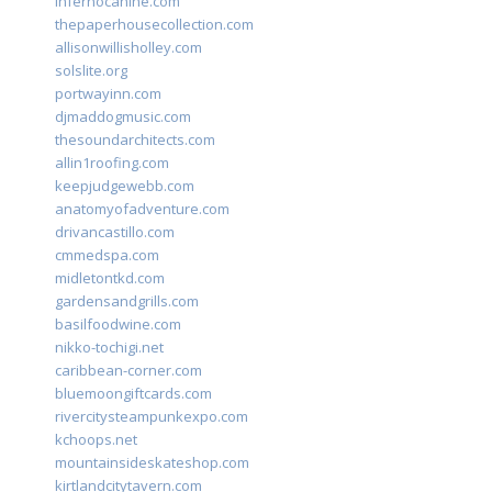
infernocanine.com
thepaperhousecollection.com
allisonwillisholley.com
solslite.org
portwayinn.com
djmaddogmusic.com
thesoundarchitects.com
allin1roofing.com
keepjudgewebb.com
anatomyofadventure.com
drivancastillo.com
cmmedspa.com
midletontkd.com
gardensandgrills.com
basilfoodwine.com
nikko-tochigi.net
caribbean-corner.com
bluemoongiftcards.com
rivercitysteampunkexpo.com
kchoops.net
mountainsideskateshop.com
kirtlandcitytavern.com