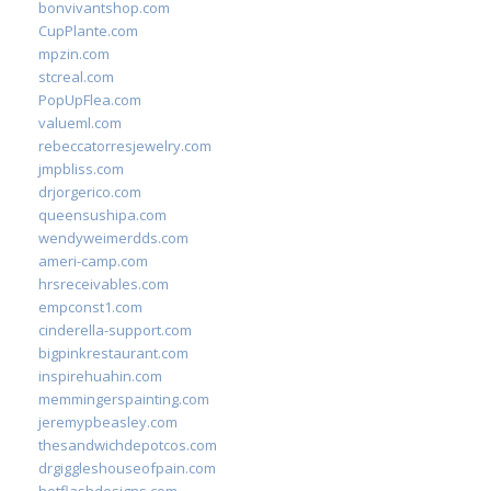
bonvivantshop.com
CupPlante.com
mpzin.com
stcreal.com
PopUpFlea.com
valueml.com
rebeccatorresjewelry.com
jmpbliss.com
drjorgerico.com
queensushipa.com
wendyweimerdds.com
ameri-camp.com
hrsreceivables.com
empconst1.com
cinderella-support.com
bigpinkrestaurant.com
inspirehuahin.com
memmingerspainting.com
jeremypbeasley.com
thesandwichdepotcos.com
drgiggleshouseofpain.com