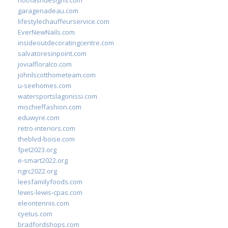
hotflashdesigns.com
garagenadeau.com
lifestylechauffeurservice.com
EverNewNails.com
insideoutdecoratingcentre.com
salvatoresinpoint.com
jovialfloralco.com
johnlscotthometeam.com
u-seehomes.com
watersportslagonissi.com
mischieffashion.com
eduwyre.com
retro-interiors.com
theblvd-boise.com
fpet2023.org
e-smart2022.org
ngrc2022.org
leesfamilyfoods.com
lewis-lewis-cpas.com
eleontennis.com
cyetus.com
bradfordshops.com