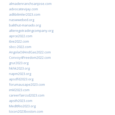
almadenranchsanjose.com
advocatevijay.com
adlibilimler2023.com
naswwebed.org
balithut-manado.org
alteregotradingcompany.org
aprce2022.com
ibie2022.com
sbcc-2022.com
AngolaOilAndGas2022.com
Convoy4Freedom2022.com
grur2023.org
hkhk2023.org
napm2023.org
apsdfd2023.org
forumausape2023.com
imkl2023.com
careerfaircsd2023.com
apsth2023.com
MedItRio2023.org
lcicon2023boston.com