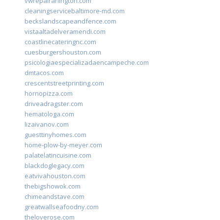
vwrepairarlington.com
cleaningservicebaltimore-md.com
beckslandscapeandfence.com
vistaaltadelveramendi.com
coastlinecateringnc.com
cuesburgershouston.com
psicologiaespecializadaencampeche.com
dmtacos.com
crescentstreetprinting.com
hornopizza.com
driveadragster.com
hematologa.com
lizaivanov.com
guesttinyhomes.com
home-plow-by-meyer.com
palatelatincuisine.com
blackdoglegacy.com
eatvivahouston.com
thebigshowok.com
chimeandstave.com
greatwallseafoodny.com
theloverose.com