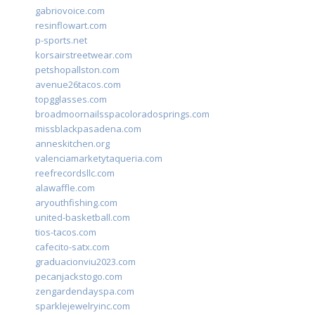
gabriovoice.com
resinflowart.com
p-sports.net
korsairstreetwear.com
petshopallston.com
avenue26tacos.com
topgglasses.com
broadmoornailsspacoloradosprings.com
missblackpasadena.com
anneskitchen.org
valenciamarketytaqueria.com
reefrecordsllc.com
alawaffle.com
aryouthfishing.com
united-basketball.com
tios-tacos.com
cafecito-satx.com
graduacionviu2023.com
pecanjackstogo.com
zengardendayspa.com
sparklejewelryinc.com