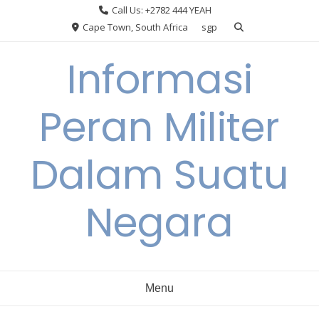
Skip
Call Us: +2782 444 YEAH
to
Cape Town, South Africa
sgp
content
Informasi
Peran Militer
Dalam Suatu
Negara
Menu