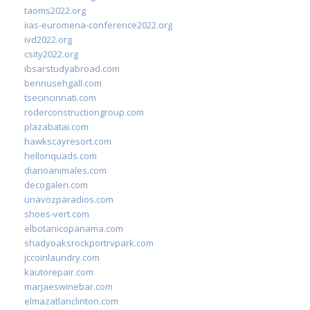
taoms2022.org
iias-euromena-conference2022.org
ivd2022.org
csity2022.org
ibsarstudyabroad.com
bennusehgall.com
tsecincinnati.com
roderconstructiongroup.com
plazabatai.com
hawkscayresort.com
hellonquads.com
diarioanimales.com
decogaleri.com
unavozparadios.com
shoes-vert.com
elbotanicopanama.com
shadyoaksrockportrvpark.com
jccoinlaundry.com
kautorepair.com
marjaeswinebar.com
elmazatlanclinton.com