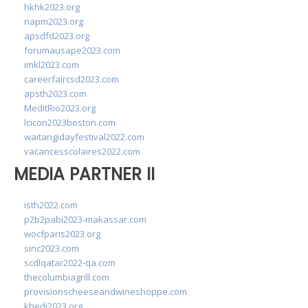
hkhk2023.org
napm2023.org
apsdfd2023.org
forumausape2023.com
imkl2023.com
careerfaircsd2023.com
apsth2023.com
MedItRio2023.org
lcicon2023boston.com
waitangidayfestival2022.com
vacancesscolaires2022.com
MEDIA PARTNER II
isth2022.com
p2b2pabi2023-makassar.com
wocfparis2023.org
sinc2023.com
scdlqatar2022-qa.com
thecolumbiagrill.com
provisionscheeseandwineshoppe.com
khedi2023.org