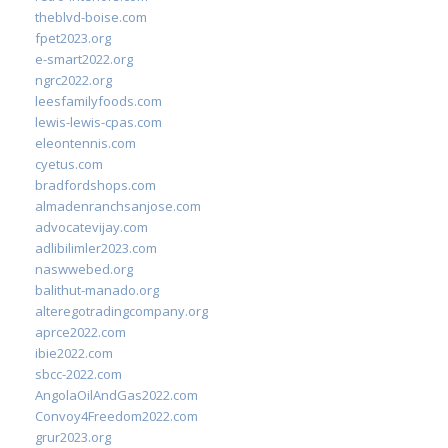
theblvd-boise.com
fpet2023.org
e-smart2022.org
ngrc2022.org
leesfamilyfoods.com
lewis-lewis-cpas.com
eleontennis.com
cyetus.com
bradfordshops.com
almadenranchsanjose.com
advocatevijay.com
adlibilimler2023.com
naswwebed.org
balithut-manado.org
alteregotradingcompany.org
aprce2022.com
ibie2022.com
sbcc-2022.com
AngolaOilAndGas2022.com
Convoy4Freedom2022.com
grur2023.org