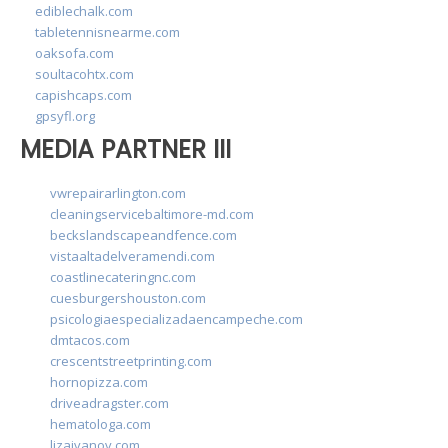
ediblechalk.com
tabletennisnearme.com
oaksofa.com
soultacohtx.com
capishcaps.com
gpsyfl.org
MEDIA PARTNER III
vwrepairarlington.com
cleaningservicebaltimore-md.com
beckslandscapeandfence.com
vistaaltadelveramendi.com
coastlinecateringnc.com
cuesburgershouston.com
psicologiaespecializadaencampeche.com
dmtacos.com
crescentstreetprinting.com
hornopizza.com
driveadragster.com
hematologa.com
lizaivanov.com