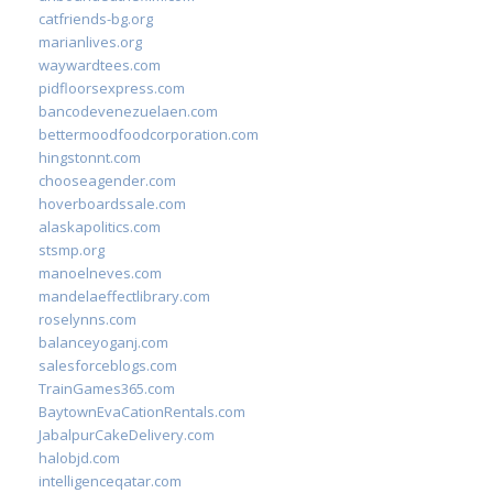
catfriends-bg.org
marianlives.org
waywardtees.com
pidfloorsexpress.com
bancodevenezuelaen.com
bettermoodfoodcorporation.com
hingstonnt.com
chooseagender.com
hoverboardssale.com
alaskapolitics.com
stsmp.org
manoelneves.com
mandelaeffectlibrary.com
roselynns.com
balanceyoganj.com
salesforceblogs.com
TrainGames365.com
BaytownEvaCationRentals.com
JabalpurCakeDelivery.com
halobjd.com
intelligenceqatar.com