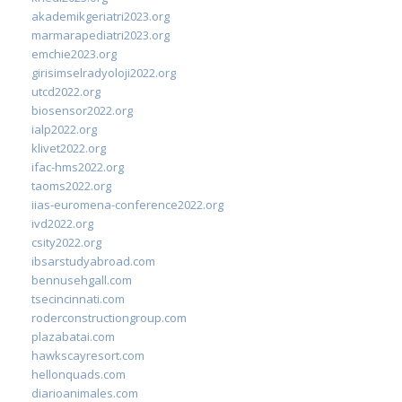
akademikgeriatri2023.org
marmarapediatri2023.org
emchie2023.org
girisimselradyoloji2022.org
utcd2022.org
biosensor2022.org
ialp2022.org
klivet2022.org
ifac-hms2022.org
taoms2022.org
iias-euromena-conference2022.org
ivd2022.org
csity2022.org
ibsarstudyabroad.com
bennusehgall.com
tsecincinnati.com
roderconstructiongroup.com
plazabatai.com
hawkscayresort.com
hellonquads.com
diarioanimales.com