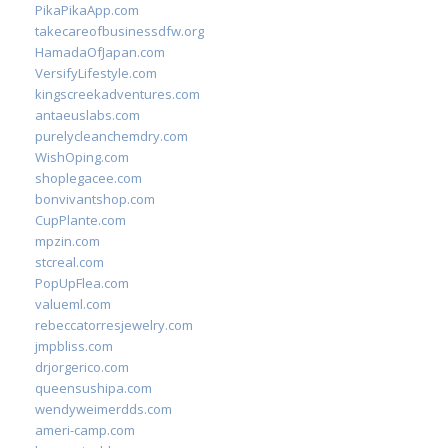
PikaPikaApp.com
takecareofbusinessdfw.org
HamadaOfJapan.com
VersifyLifestyle.com
kingscreekadventures.com
antaeuslabs.com
purelycleanchemdry.com
WishOping.com
shoplegacee.com
bonvivantshop.com
CupPlante.com
mpzin.com
stcreal.com
PopUpFlea.com
valueml.com
rebeccatorresjewelry.com
jmpbliss.com
drjorgerico.com
queensushipa.com
wendyweimerdds.com
ameri-camp.com