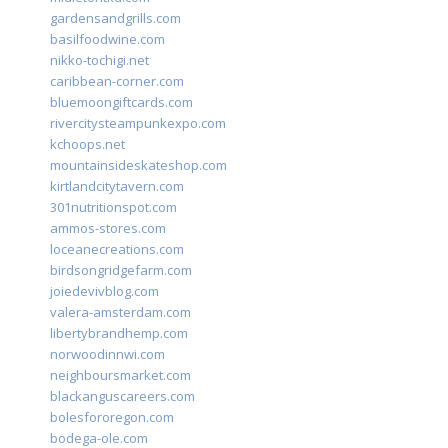
gardensandgrills.com
basilfoodwine.com
nikko-tochigi.net
caribbean-corner.com
bluemoongiftcards.com
rivercitysteampunkexpo.com
kchoops.net
mountainsideskateshop.com
kirtlandcitytavern.com
301nutritionspot.com
ammos-stores.com
loceanecreations.com
birdsongridgefarm.com
joiedevivblog.com
valera-amsterdam.com
libertybrandhemp.com
norwoodinnwi.com
neighboursmarket.com
blackanguscareers.com
bolesfororegon.com
bodega-ole.com