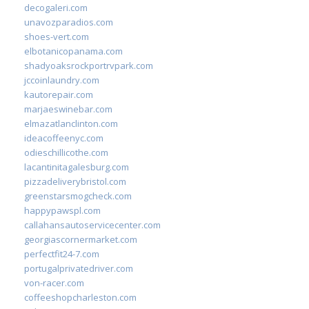
decogaleri.com
unavozparadios.com
shoes-vert.com
elbotanicopanama.com
shadyoaksrockportrvpark.com
jccoinlaundry.com
kautorepair.com
marjaeswinebar.com
elmazatlanclinton.com
ideacoffeenyc.com
odieschillicothe.com
lacantinitagalesburg.com
pizzadeliverybristol.com
greenstarsmogcheck.com
happypawspl.com
callahansautoservicecenter.com
georgiascornermarket.com
perfectfit24-7.com
portugalprivatedriver.com
von-racer.com
coffeeshopcharleston.com