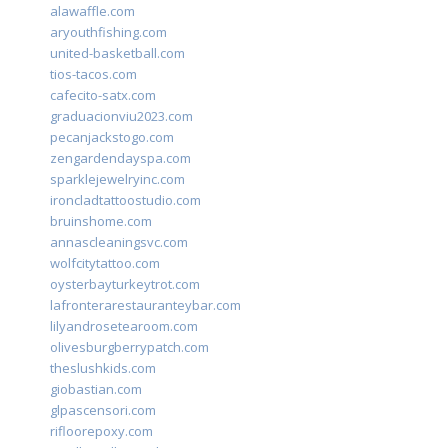
alawaffle.com
aryouthfishing.com
united-basketball.com
tios-tacos.com
cafecito-satx.com
graduacionviu2023.com
pecanjackstogo.com
zengardendayspa.com
sparklejewelryinc.com
ironcladtattoostudio.com
bruinshome.com
annascleaningsvc.com
wolfcitytattoo.com
oysterbayturkeytrot.com
lafronterarestauranteybar.com
lilyandrosetearoom.com
olivesburgberrypatch.com
theslushkids.com
giobastian.com
glpascensori.com
rifloorepoxy.com