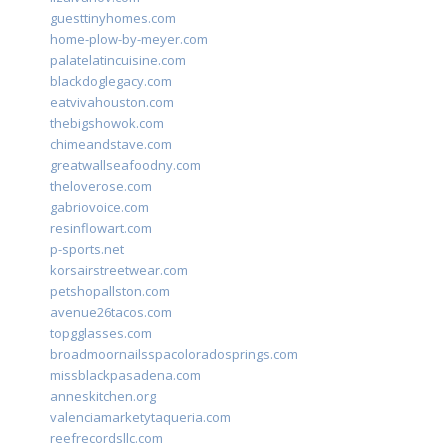
guesttinyhomes.com
home-plow-by-meyer.com
palatelatincuisine.com
blackdoglegacy.com
eatvivahouston.com
thebigshowok.com
chimeandstave.com
greatwallseafoodny.com
theloverose.com
gabriovoice.com
resinflowart.com
p-sports.net
korsairstreetwear.com
petshopallston.com
avenue26tacos.com
topgglasses.com
broadmoornailsspacoloradosprings.com
missblackpasadena.com
anneskitchen.org
valenciamarketytaqueria.com
reefrecordsllc.com