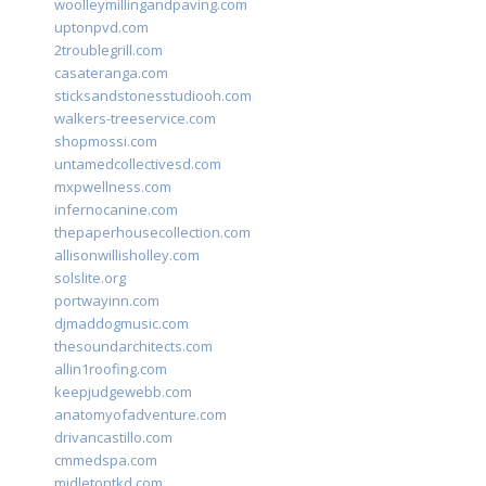
woolleymillingandpaving.com
uptonpvd.com
2troublegrill.com
casateranga.com
sticksandstonesstudiooh.com
walkers-treeservice.com
shopmossi.com
untamedcollectivesd.com
mxpwellness.com
infernocanine.com
thepaperhousecollection.com
allisonwillisholley.com
solslite.org
portwayinn.com
djmaddogmusic.com
thesoundarchitects.com
allin1roofing.com
keepjudgewebb.com
anatomyofadventure.com
drivancastillo.com
cmmedspa.com
midletontkd.com