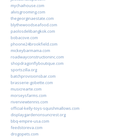
mychaihouse.com
alvisgrooming.com
thegeorginaestate.com
blythewoodseafood.com
paolosdelibangkok.com
bobacove.com
phoone24brookfield.com
mickeybarmama.com
roadwayconstructioninc.com
shopdragonflyboutique.com
sportszilla.org
batchprovisionsbar.com
brasserie-gobette.com
musicrearte.com
morseysfarms.com
riverviewtennis.com
official-kelly-toys-squishmallows.com
displaygardenonsuncrest.org
bbq-empire-usa.com
feedstoreva.com
drogopets.com