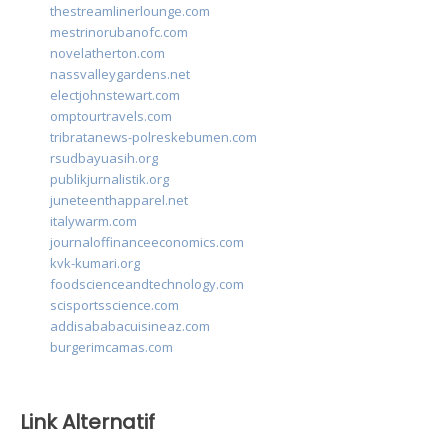
thestreamlinerlounge.com
mestrinorubanofc.com
novelatherton.com
nassvalleygardens.net
electjohnstewart.com
omptourtravels.com
tribratanews-polreskebumen.com
rsudbayuasih.org
publikjurnalistik.org
juneteenthapparel.net
italywarm.com
journaloffinanceeconomics.com
kvk-kumari.org
foodscienceandtechnology.com
scisportsscience.com
addisababacuisineaz.com
burgerimcamas.com
Link Alternatif