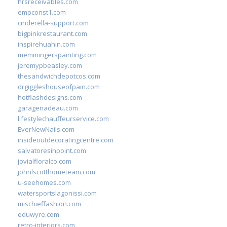
hrsreceivables.com
empconst1.com
cinderella-support.com
bigpinkrestaurant.com
inspirehuahin.com
memmingerspainting.com
jeremypbeasley.com
thesandwichdepotcos.com
drgiggleshouseofpain.com
hotflashdesigns.com
garagenadeau.com
lifestylechauffeurservice.com
EverNewNails.com
insideoutdecoratingcentre.com
salvatoresinpoint.com
jovialfloralco.com
johnlscotthometeam.com
u-seehomes.com
watersportslagonissi.com
mischieffashion.com
eduwyre.com
retro-interiors.com