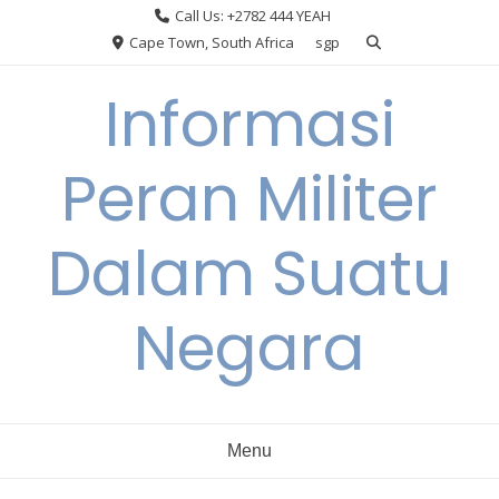
Skip
Call Us: +2782 444 YEAH
to
Cape Town, South Africa
sgp
content
Informasi
Peran Militer
Dalam Suatu
Negara
Menu