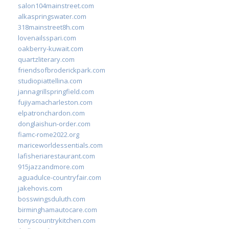
salon104mainstreet.com
alkaspringswater.com
318mainstreet8h.com
lovenailsspari.com
oakberry-kuwait.com
quartzliterary.com
friendsofbroderickpark.com
studiopiattellina.com
jannagrillspringfield.com
fujiyamacharleston.com
elpatronchardon.com
donglaishun-order.com
fiamc-rome2022.org
mariceworldessentials.com
lafisheriarestaurant.com
915jazzandmore.com
aguadulce-countryfair.com
jakehovis.com
bosswingsduluth.com
birminghamautocare.com
tonyscountrykitchen.com