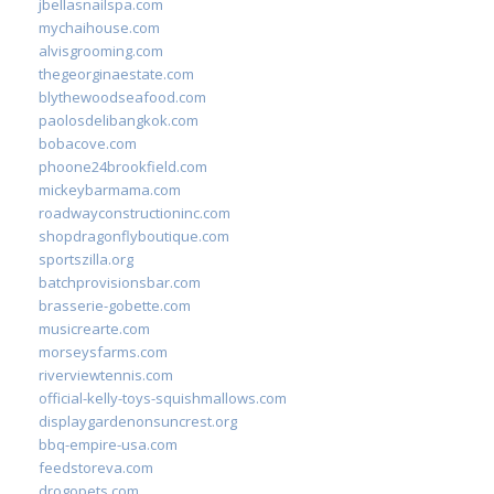
jbellasnailspa.com
mychaihouse.com
alvisgrooming.com
thegeorginaestate.com
blythewoodseafood.com
paolosdelibangkok.com
bobacove.com
phoone24brookfield.com
mickeybarmama.com
roadwayconstructioninc.com
shopdragonflyboutique.com
sportszilla.org
batchprovisionsbar.com
brasserie-gobette.com
musicrearte.com
morseysfarms.com
riverviewtennis.com
official-kelly-toys-squishmallows.com
displaygardenonsuncrest.org
bbq-empire-usa.com
feedstoreva.com
drogopets.com