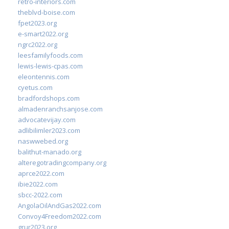
retro-interiors.com
theblvd-boise.com
fpet2023.org
e-smart2022.org
ngrc2022.org
leesfamilyfoods.com
lewis-lewis-cpas.com
eleontennis.com
cyetus.com
bradfordshops.com
almadenranchsanjose.com
advocatevijay.com
adlibilimler2023.com
naswwebed.org
balithut-manado.org
alteregotradingcompany.org
aprce2022.com
ibie2022.com
sbcc-2022.com
AngolaOilAndGas2022.com
Convoy4Freedom2022.com
grur2023.org