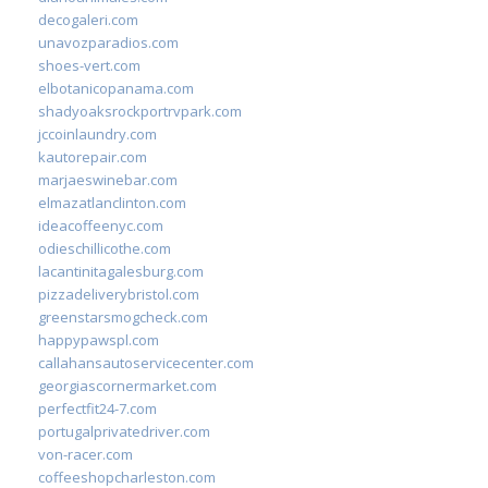
decogaleri.com
unavozparadios.com
shoes-vert.com
elbotanicopanama.com
shadyoaksrockportrvpark.com
jccoinlaundry.com
kautorepair.com
marjaeswinebar.com
elmazatlanclinton.com
ideacoffeenyc.com
odieschillicothe.com
lacantinitagalesburg.com
pizzadeliverybristol.com
greenstarsmogcheck.com
happypawspl.com
callahansautoservicecenter.com
georgiascornermarket.com
perfectfit24-7.com
portugalprivatedriver.com
von-racer.com
coffeeshopcharleston.com