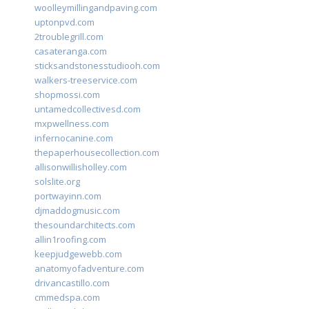
woolleymillingandpaving.com
uptonpvd.com
2troublegrill.com
casateranga.com
sticksandstonesstudiooh.com
walkers-treeservice.com
shopmossi.com
untamedcollectivesd.com
mxpwellness.com
infernocanine.com
thepaperhousecollection.com
allisonwillisholley.com
solslite.org
portwayinn.com
djmaddogmusic.com
thesoundarchitects.com
allin1roofing.com
keepjudgewebb.com
anatomyofadventure.com
drivancastillo.com
cmmedspa.com