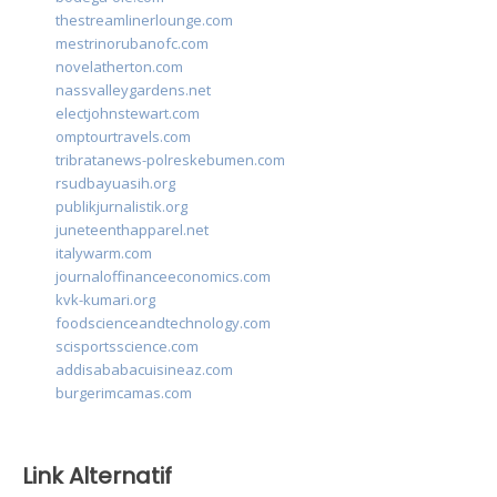
thestreamlinerlounge.com
mestrinorubanofc.com
novelatherton.com
nassvalleygardens.net
electjohnstewart.com
omptourtravels.com
tribratanews-polreskebumen.com
rsudbayuasih.org
publikjurnalistik.org
juneteenthapparel.net
italywarm.com
journaloffinanceeconomics.com
kvk-kumari.org
foodscienceandtechnology.com
scisportsscience.com
addisababacuisineaz.com
burgerimcamas.com
Link Alternatif