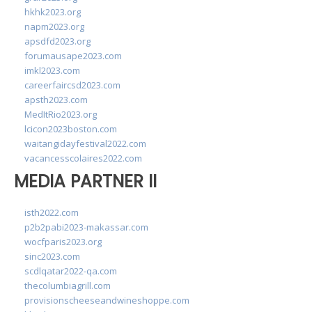
hkhk2023.org
napm2023.org
apsdfd2023.org
forumausape2023.com
imkl2023.com
careerfaircsd2023.com
apsth2023.com
MedItRio2023.org
lcicon2023boston.com
waitangidayfestival2022.com
vacancesscolaires2022.com
MEDIA PARTNER II
isth2022.com
p2b2pabi2023-makassar.com
wocfparis2023.org
sinc2023.com
scdlqatar2022-qa.com
thecolumbiagrill.com
provisionscheeseandwineshoppe.com