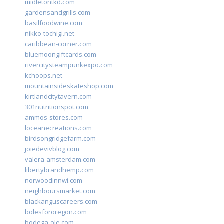
midletontkd.com
gardensandgrills.com
basilfoodwine.com
nikko-tochigi.net
caribbean-corner.com
bluemoongiftcards.com
rivercitysteampunkexpo.com
kchoops.net
mountainsideskateshop.com
kirtlandcitytavern.com
301nutritionspot.com
ammos-stores.com
loceanecreations.com
birdsongridgefarm.com
joiedevivblog.com
valera-amsterdam.com
libertybrandhemp.com
norwoodinnwi.com
neighboursmarket.com
blackanguscareers.com
bolesfororegon.com
bodega-ole.com