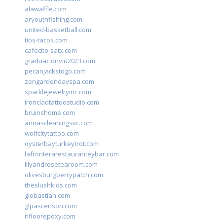
alawaffle.com
aryouthfishing.com
united-basketball.com
tios-tacos.com
cafecito-satx.com
graduacionviu2023.com
pecanjackstogo.com
zengardendayspa.com
sparklejewelryinc.com
ironcladtattoostudio.com
bruinshome.com
annascleaningsvc.com
wolfcitytattoo.com
oysterbayturkeytrot.com
lafronterarestauranteybar.com
lilyandrosetearoom.com
olivesburgberrypatch.com
theslushkids.com
giobastian.com
glpascensori.com
rifloorepoxy.com