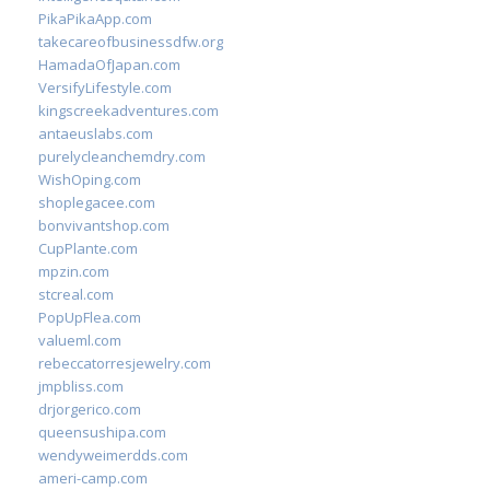
PikaPikaApp.com
takecareofbusinessdfw.org
HamadaOfJapan.com
VersifyLifestyle.com
kingscreekadventures.com
antaeuslabs.com
purelycleanchemdry.com
WishOping.com
shoplegacee.com
bonvivantshop.com
CupPlante.com
mpzin.com
stcreal.com
PopUpFlea.com
valueml.com
rebeccatorresjewelry.com
jmpbliss.com
drjorgerico.com
queensushipa.com
wendyweimerdds.com
ameri-camp.com