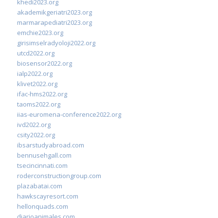
khedi2023.org
akademikgeriatri2023.org
marmarapediatri2023.org
emchie2023.org
girisimselradyoloji2022.org
utcd2022.org
biosensor2022.org
ialp2022.org
klivet2022.org
ifac-hms2022.org
taoms2022.org
iias-euromena-conference2022.org
ivd2022.org
csity2022.org
ibsarstudyabroad.com
bennusehgall.com
tsecincinnati.com
roderconstructiongroup.com
plazabatai.com
hawkscayresort.com
hellonquads.com
diarioanimales.com