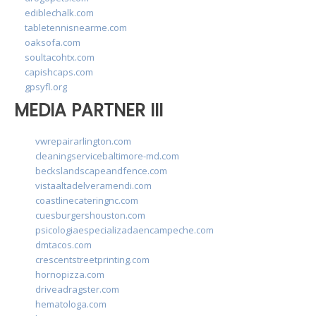
ediblechalk.com
tabletennisnearme.com
oaksofa.com
soultacohtx.com
capishcaps.com
gpsyfl.org
MEDIA PARTNER III
vwrepairarlington.com
cleaningservicebaltimore-md.com
beckslandscapeandfence.com
vistaaltadelveramendi.com
coastlinecateringnc.com
cuesburgershouston.com
psicologiaespecializadaencampeche.com
dmtacos.com
crescentstreetprinting.com
hornopizza.com
driveadragster.com
hematologa.com