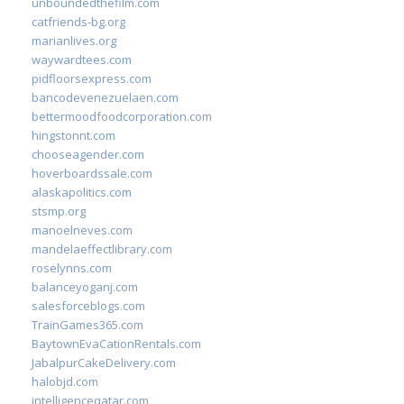
unboundedthefilm.com
catfriends-bg.org
marianlives.org
waywardtees.com
pidfloorsexpress.com
bancodevenezuelaen.com
bettermoodfoodcorporation.com
hingstonnt.com
chooseagender.com
hoverboardssale.com
alaskapolitics.com
stsmp.org
manoelneves.com
mandelaeffectlibrary.com
roselynns.com
balanceyoganj.com
salesforceblogs.com
TrainGames365.com
BaytownEvaCationRentals.com
JabalpurCakeDelivery.com
halobjd.com
intelligenceqatar.com