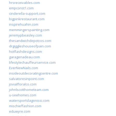
hrsreceivables.com
empconst1.com
cinderella-support.com
bigpinkrestaurant.com
inspirehuahin.com
memmingerspainting.com
jeremypbeasley.com
thesandwichdepotcos.com
drgiggleshouseofpain.com
hotflashdesigns.com
garagenadeau.com
lifestylechauffeurservice.com
EverNewNails.com
insideoutdecoratingcentre.com
salvatoresinpoint.com
jovialfloralco.com
johnlscotthometeam.com
u-seehomes.com
watersportslagonissi.com
mischieffashion.com
eduwyre.com