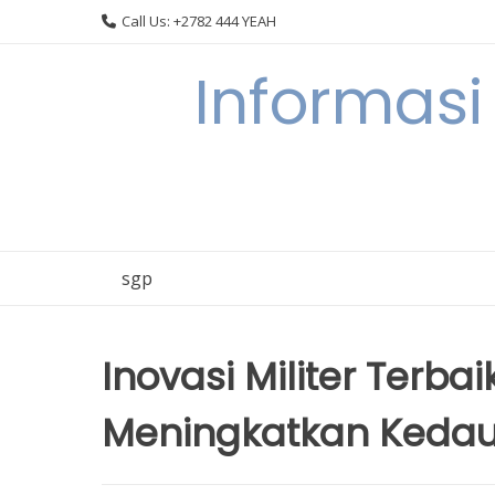
Skip
Call Us: +2782 444 YEAH
to
content
Informasi
sgp
Inovasi Militer Terba
Meningkatkan Kedau