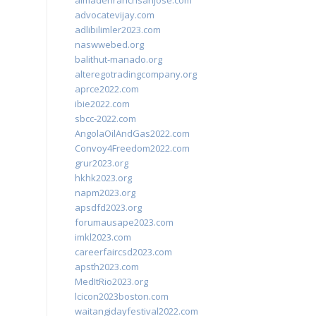
almadenranchsanjose.com
advocatevijay.com
adlibilimler2023.com
naswwebed.org
balithut-manado.org
alteregotradingcompany.org
aprce2022.com
ibie2022.com
sbcc-2022.com
AngolaOilAndGas2022.com
Convoy4Freedom2022.com
grur2023.org
hkhk2023.org
napm2023.org
apsdfd2023.org
forumausape2023.com
imkl2023.com
careerfaircsd2023.com
apsth2023.com
MedItRio2023.org
lcicon2023boston.com
waitangidayfestival2022.com