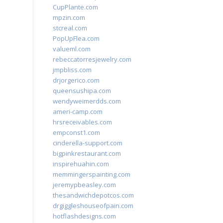
CupPlante.com
mpzin.com
stcreal.com
PopUpFlea.com
valueml.com
rebeccatorresjewelry.com
jmpbliss.com
drjorgerico.com
queensushipa.com
wendyweimerdds.com
ameri-camp.com
hrsreceivables.com
empconst1.com
cinderella-support.com
bigpinkrestaurant.com
inspirehuahin.com
memmingerspainting.com
jeremypbeasley.com
thesandwichdepotcos.com
drgiggleshouseofpain.com
hotflashdesigns.com