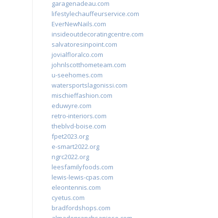
garagenadeau.com
lifestylechauffeurservice.com
EverNewNails.com
insideoutdecoratingcentre.com
salvatoresinpoint.com
jovialfloralco.com
johnlscotthometeam.com
u-seehomes.com
watersportslagonissi.com
mischieffashion.com
eduwyre.com
retro-interiors.com
theblvd-boise.com
fpet2023.org
e-smart2022.org
ngrc2022.org
leesfamilyfoods.com
lewis-lewis-cpas.com
eleontennis.com
cyetus.com
bradfordshops.com