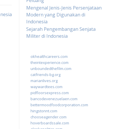
Peluang
Mengenal Jenis-Jenis Persenjataan
onesia
Modern yang Digunakan di
Indonesia
Sejarah Pengembangan Senjata
Militer di Indonesia
okhealthcareers.com
theintexperience.com
unboundedthefilm.com
catfriends-bg.org
marianlives.org
waywardtees.com
pidfloorsexpress.com
bancodevenezuelaen.com
bettermoodfoodcorporation.com
hingstonnt.com
chooseagender.com
hoverboardssale.com