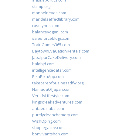
alaskapolitics.com
stsmp.org
manoelneves.com
mandelaeffectlibrary.com
roselynns.com
balanceyoganj.com
salesforceblogs.com
TrainGames365.com
BaytownEvaCationRentals.com
JabalpurCakeDelivery.com
halobjd.com
intelligenceqatar.com
PikaPikaApp.com
takecareofbusinessdfw.org
HamadaOfJapan.com
VersifyLifestyle.com
kingscreekadventures.com
antaeuslabs.com
purelycleanchemdry.com
WishOping.com
shoplegacee.com
bonvivantshop.com