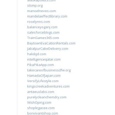
alaskapolitics.com
stsmp.org
manoelneves.com
mandelaeffectlibrary.com
roselynns.com
balanceyoganj.com
salesforceblogs.com
TrainGames365.com
BaytownEvaCationRentals.com
JabalpurCakeDelivery.com
halobjd.com
intelligenceqatar.com
PikaPikaApp.com
takecareofbusinessdfw.org
HamadaOfJapan.com
VersifyLifestyle.com
kingscreekadventures.com
antaeuslabs.com
purelycleanchemdry.com
WishOping.com
shoplegacee.com
bonvivantshop.com