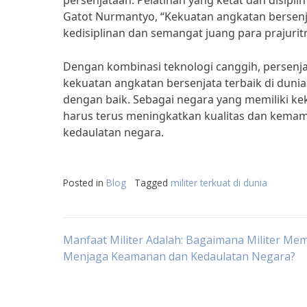
persenjataan. Pelatihan yang ketat dan disipli
Gatot Nurmantyo, “Kekuatan angkatan bersenjat
kedisiplinan dan semangat juang para prajurit
Dengan kombinasi teknologi canggih, persenjat
kekuatan angkatan bersenjata terbaik di dun
dengan baik. Sebagai negara yang memiliki kek
harus terus meningkatkan kualitas dan kema
kedaulatan negara.
Posted in
Blog
Tagged
militer terkuat di dunia
Post
Manfaat Militer Adalah: Bagaimana Militer Me
Menjaga Keamanan dan Kedaulatan Negara?
navigation