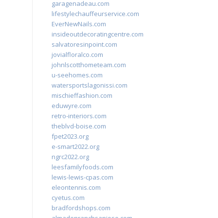
garagenadeau.com
lifestylechauffeurservice.com
EverNewNails.com
insideoutdecoratingcentre.com
salvatoresinpoint.com
jovialfloralco.com
johnlscotthometeam.com
u-seehomes.com
watersportslagonissi.com
mischieffashion.com
eduwyre.com
retro-interiors.com
theblvd-boise.com
fpet2023.org
e-smart2022.org
ngrc2022.org
leesfamilyfoods.com
lewis-lewis-cpas.com
eleontennis.com
cyetus.com
bradfordshops.com