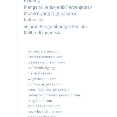
Peluang
Mengenal Jenis-Jenis Persenjataan
Modern yang Digunakan di
Indonesia
Sejarah Pengembangan Senjata
Militer di Indonesia
okhealthcareers.com
theintexperience.com
unboundedthefilm.com
catfriends-bg.org
marianlives.org
waywardtees.com
pidfloorsexpress.com
bancodevenezuelaen.com
bettermoodfoodcorporation.com
hingstonnt.com
chooseagender.com
hoverboardssale.com