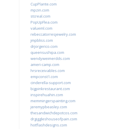
CupPlante.com
mpzin.com
stcreal.com
PopUpFlea.com
valueml.com
rebeccatorresjewelry.com
jmpbliss.com
drjorgerico.com
queensushipa.com
wendyweimerdds.com
ameri-camp.com
hrsreceivables.com
empconst1.com
cinderella-support.com
bigpinkrestaurant.com
inspirehuahin.com
memmingerspainting.com
jeremypbeasley.com
thesandwichdepotcos.com
drgiggleshouseofpain.com
hotflashdesigns.com