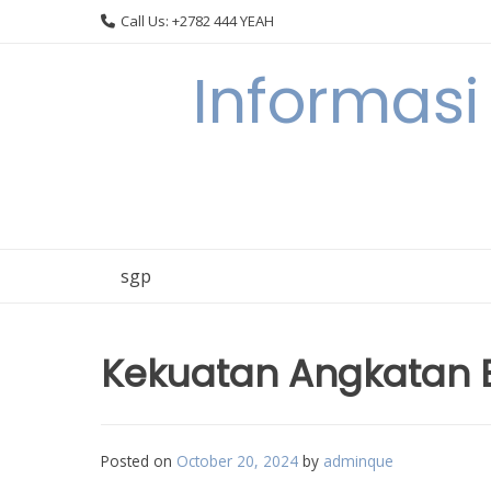
Skip
Call Us: +2782 444 YEAH
to
content
Informasi
sgp
Kekuatan Angkatan B
Posted on
October 20, 2024
by
adminque