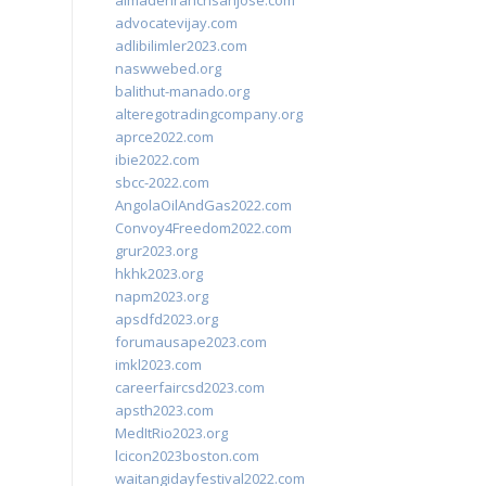
almadenranchsanjose.com
advocatevijay.com
adlibilimler2023.com
naswwebed.org
balithut-manado.org
alteregotradingcompany.org
aprce2022.com
ibie2022.com
sbcc-2022.com
AngolaOilAndGas2022.com
Convoy4Freedom2022.com
grur2023.org
hkhk2023.org
napm2023.org
apsdfd2023.org
forumausape2023.com
imkl2023.com
careerfaircsd2023.com
apsth2023.com
MedItRio2023.org
lcicon2023boston.com
waitangidayfestival2022.com