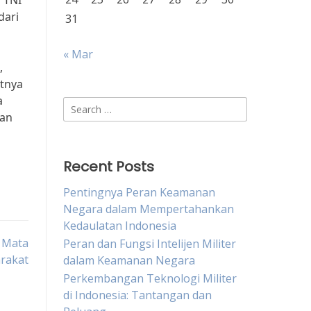
l TNI
dari
31
« Mar
,
atnya
a
Search
dan
for:
Recent Posts
Pentingnya Peran Keamanan
Negara dalam Mempertahankan
Kedaulatan Indonesia
i Mata
Peran dan Fungsi Intelijen Militer
rakat
dalam Keamanan Negara
Perkembangan Teknologi Militer
di Indonesia: Tantangan dan