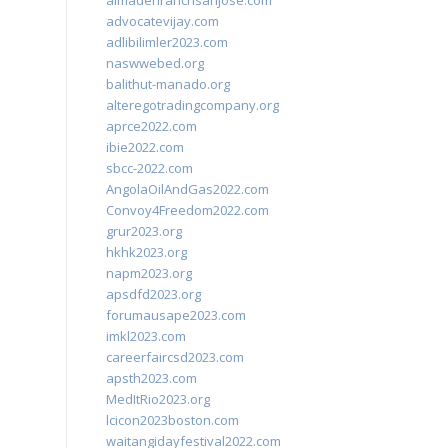
almadenranchsanjose.com
advocatevijay.com
adlibilimler2023.com
naswwebed.org
balithut-manado.org
alteregotradingcompany.org
aprce2022.com
ibie2022.com
sbcc-2022.com
AngolaOilAndGas2022.com
Convoy4Freedom2022.com
grur2023.org
hkhk2023.org
napm2023.org
apsdfd2023.org
forumausape2023.com
imkl2023.com
careerfaircsd2023.com
apsth2023.com
MedItRio2023.org
lcicon2023boston.com
waitangidayfestival2022.com