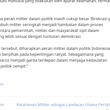
sasi manusia yang dilakukan oleh aparat keamanan, terma
eran militer dalam politik masih cukup besar. Birokrasi 
buh militer seringkali menjadi hambatan dalam proses
ntara pemerintah, militer, dan masyarakat sipil dalam
g lebih sesuai dengan tuntutan demokrasi.
ersebut, diharapkan peran militer dalam politik Indonesia
an berpihak pada kepentingan rakyat. Sebagaimana yang
r harus menjadi garda terdepan dalam menjaga kedaulatan
olitik sempit.”
ini
am
Ketahanan Militer sebagai Landasan Utama Perta