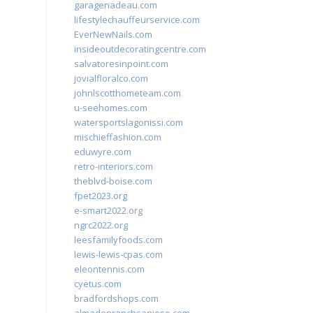
garagenadeau.com
lifestylechauffeurservice.com
EverNewNails.com
insideoutdecoratingcentre.com
salvatoresinpoint.com
jovialfloralco.com
johnlscotthometeam.com
u-seehomes.com
watersportslagonissi.com
mischieffashion.com
eduwyre.com
retro-interiors.com
theblvd-boise.com
fpet2023.org
e-smart2022.org
ngrc2022.org
leesfamilyfoods.com
lewis-lewis-cpas.com
eleontennis.com
cyetus.com
bradfordshops.com