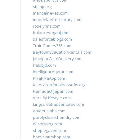
alaskapolitics.com
stsmp.org
manoelneves.com
mandelaeffectlibrary.com
roselynns.com
balanceyoganj.com
salesforceblogs.com
TrainGames365.com
BaytownEvaCationRentals.com
JabalpurCakeDelivery.com
halobjd.com
intelligenceqatar.com
PikaPikaApp.com
takecareofbusinessdfw.org
HamadaOfJapan.com
VersifyLifestyle.com
kingscreekadventures.com
antaeuslabs.com
purelycleanchemdry.com
WishOping.com
shoplegacee.com
bonvivantshop.com