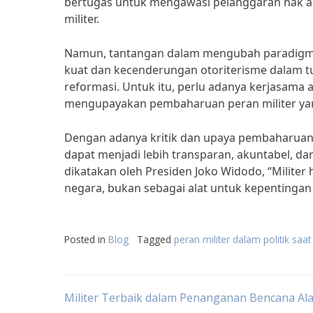
bertugas untuk mengawasi pelanggaran hak a
militer.
Namun, tantangan dalam mengubah paradigma p
kuat dan kecenderungan otoriterisme dalam tu
reformasi. Untuk itu, perlu adanya kerjasama a
mengupayakan pembaharuan peran militer yan
Dengan adanya kritik dan upaya pembaharuan t
dapat menjadi lebih transparan, akuntabel, d
dikatakan oleh Presiden Joko Widodo, “Milite
negara, bukan sebagai alat untuk kepentingan p
Posted in
Blog
Tagged
peran militer dalam politik saat 
Post
Militer Terbaik dalam Penanganan Bencana Al