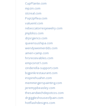
CupPlante.com
mpzin.com
stcreal.com
PopUpFlea.com
valueml.com
rebeccatorresjewelry.com
jmpbliss.com
drjorgerico.com
queensushipa.com
wendyweimerdds.com
ameri-camp.com
hrsreceivables.com
empconst1.com
cinderella-support.com
bigpinkrestaurant.com
inspirehuahin.com
memmingerspainting.com
jeremypbeasley.com
thesandwichdepotcos.com
drgiggleshouseofpain.com
hotflashdesigns.com