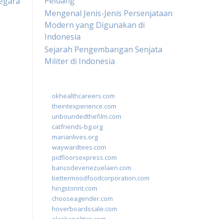
Peluang
egara
Mengenal Jenis-Jenis Persenjataan
Modern yang Digunakan di
Indonesia
Sejarah Pengembangan Senjata
Militer di Indonesia
okhealthcareers.com
theintexperience.com
unboundedthefilm.com
catfriends-bg.org
marianlives.org
waywardtees.com
pidfloorsexpress.com
bancodevenezuelaen.com
bettermoodfoodcorporation.com
hingstonnt.com
chooseagender.com
hoverboardssale.com