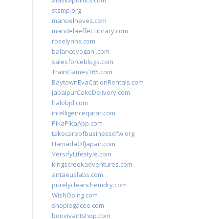
alaskapolitics.com
stsmp.org
manoelneves.com
mandelaeffectlibrary.com
roselynns.com
balanceyoganj.com
salesforceblogs.com
TrainGames365.com
BaytownEvaCationRentals.com
JabalpurCakeDelivery.com
halobjd.com
intelligenceqatar.com
PikaPikaApp.com
takecareofbusinessdfw.org
HamadaOfJapan.com
VersifyLifestyle.com
kingscreekadventures.com
antaeuslabs.com
purelycleanchemdry.com
WishOping.com
shoplegacee.com
bonvivantshop.com