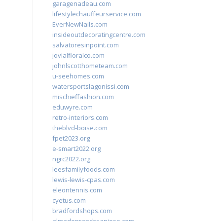
garagenadeau.com
lifestylechauffeurservice.com
EverNewNails.com
insideoutdecoratingcentre.com
salvatoresinpoint.com
jovialfloralco.com
johnlscotthometeam.com
u-seehomes.com
watersportslagonissi.com
mischieffashion.com
eduwyre.com
retro-interiors.com
theblvd-boise.com
fpet2023.org
e-smart2022.org
ngrc2022.org
leesfamilyfoods.com
lewis-lewis-cpas.com
eleontennis.com
cyetus.com
bradfordshops.com