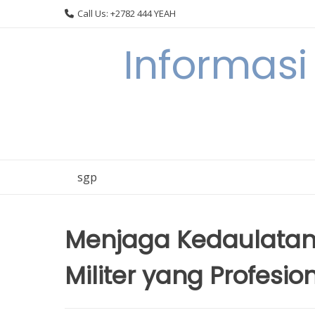
Skip
Call Us: +2782 444 YEAH
to
content
Informasi
sgp
Menjaga Kedaulatan 
Militer yang Profesio