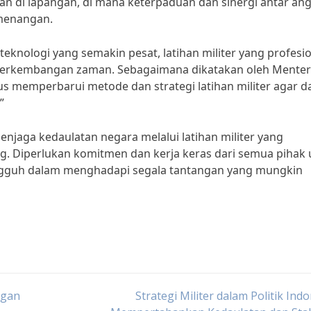
uran di lapangan, di mana keterpaduan dan sinergi antar an
emenangan.
knologi yang semakin pesat, latihan militer yang profesi
perkembangan zaman. Sebagaimana dikatakan oleh Menter
us memperbarui metode dan strategi latihan militer agar d
”
jaga kedaulatan negara melalui latihan militer yang
g. Diperlukan komitmen dan kerja keras dari semua pihak
ngguh dalam menghadapi segala tantangan yang mungkin
ngan
Strategi Militer dalam Politik Indo