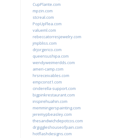
CupPlante.com
mpzin.com
stcreal.com
PopUpFlea.com
valueml.com
rebeccatorresjewelry.com
jmpbliss.com
drjorgerico.com
queensushipa.com
wendyweimerdds.com
ameri-camp.com
hrsreceivables.com
empconst1.com
cinderella-support.com
bigpinkrestaurant.com
inspirehuahin.com
memmingerspainting.com
jeremypbeasley.com
thesandwichdepotcos.com
drgiggleshouseofpain.com
hotflashdesigns.com