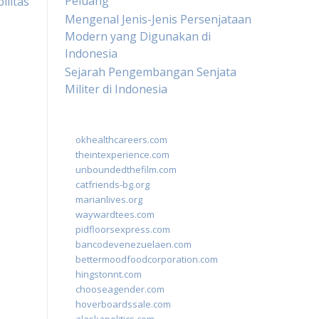
Peluang
litas
Mengenal Jenis-Jenis Persenjataan
Modern yang Digunakan di
Indonesia
Sejarah Pengembangan Senjata
Militer di Indonesia
okhealthcareers.com
theintexperience.com
unboundedthefilm.com
catfriends-bg.org
marianlives.org
waywardtees.com
pidfloorsexpress.com
bancodevenezuelaen.com
bettermoodfoodcorporation.com
hingstonnt.com
chooseagender.com
hoverboardssale.com