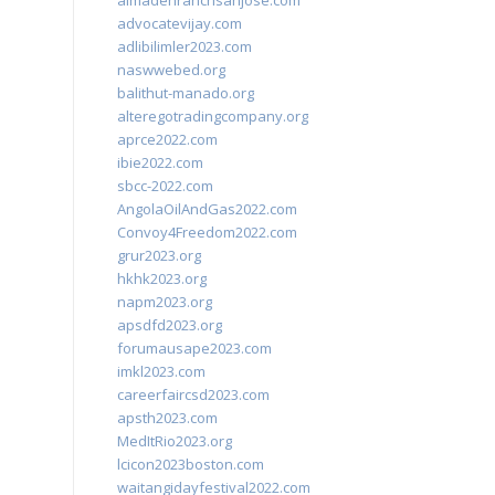
almadenranchsanjose.com
advocatevijay.com
adlibilimler2023.com
naswwebed.org
balithut-manado.org
alteregotradingcompany.org
aprce2022.com
ibie2022.com
sbcc-2022.com
AngolaOilAndGas2022.com
Convoy4Freedom2022.com
grur2023.org
hkhk2023.org
napm2023.org
apsdfd2023.org
forumausape2023.com
imkl2023.com
careerfaircsd2023.com
apsth2023.com
MedItRio2023.org
lcicon2023boston.com
waitangidayfestival2022.com