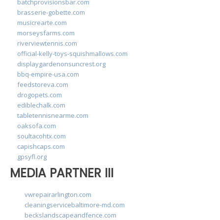
batchprovisionsbar.com
brasserie-gobette.com
musicrearte.com
morseysfarms.com
riverviewtennis.com
official-kelly-toys-squishmallows.com
displaygardenonsuncrest.org
bbq-empire-usa.com
feedstoreva.com
drogopets.com
ediblechalk.com
tabletennisnearme.com
oaksofa.com
soultacohtx.com
capishcaps.com
gpsyfl.org
MEDIA PARTNER III
vwrepairarlington.com
cleaningservicebaltimore-md.com
beckslandscapeandfence.com