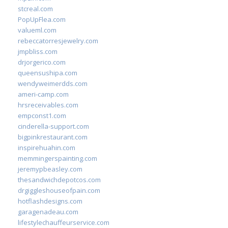
stcreal.com
PopUpFlea.com
valueml.com
rebeccatorresjewelry.com
jmpbliss.com
drjorgerico.com
queensushipa.com
wendyweimerdds.com
ameri-camp.com
hrsreceivables.com
empconst1.com
cinderella-support.com
bigpinkrestaurant.com
inspirehuahin.com
memmingerspainting.com
jeremypbeasley.com
thesandwichdepotcos.com
drgiggleshouseofpain.com
hotflashdesigns.com
garagenadeau.com
lifestylechauffeurservice.com