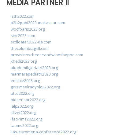
MEDIA PARTNER II
isth2022.com
p2b2pabi2023-makassar.com
wocfparis2023.org
sinc2023.com
scdlqatar2022-qa.com
thecolumbiagrill.com
provisionscheeseandwineshoppe.com
khedi2023.org
akademikgeriatri2023.org
marmarapediatri2023.org
emchie2023.org
girisimselradyoloji2022.org
utcd2022.org
biosensor2022.org
ialp2022.org
klivet2022.org
ifac-hms2022.org
taoms2022.org
iias-euromena-conference2022.org