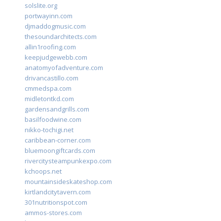
solslite.org
portwayinn.com
djmaddogmusic.com
thesoundarchitects.com
allin1roofing.com
keepjudgewebb.com
anatomyofadventure.com
drivancastillo.com
cmmedspa.com
midletontkd.com
gardensandgrills.com
basilfoodwine.com
nikko-tochigi.net
caribbean-corner.com
bluemoongiftcards.com
rivercitysteampunkexpo.com
kchoops.net
mountainsideskateshop.com
kirtlandcitytavern.com
301nutritionspot.com
ammos-stores.com