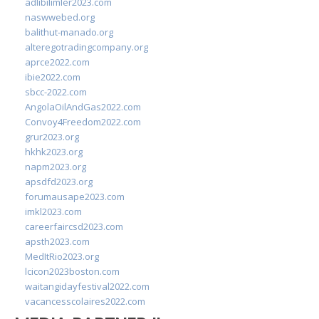
adlibilimler2023.com
naswwebed.org
balithut-manado.org
alteregotradingcompany.org
aprce2022.com
ibie2022.com
sbcc-2022.com
AngolaOilAndGas2022.com
Convoy4Freedom2022.com
grur2023.org
hkhk2023.org
napm2023.org
apsdfd2023.org
forumausape2023.com
imkl2023.com
careerfaircsd2023.com
apsth2023.com
MedItRio2023.org
lcicon2023boston.com
waitangidayfestival2022.com
vacancesscolaires2022.com