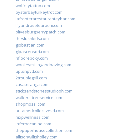
wolfcitytattoo.com
oysterbayturkeytrot.com
lafronterarestauranteybar.com
lilyandrosetearoom.com
olivesburgberrypatch.com
theslushkids.com
giobastian.com
glpascensori.com
rifloorepoxy.com
woolleymillingandpaving.com
uptonpvd.com
2troublegrill.com
casateranga.com
sticksandstonesstudiooh.com
walkers-treeservice.com
shopmossi.com
untamedcollectivesd.com
mxpwellness.com
infernocanine.com
thepaperhousecollection.com
allisonwillisholley.com