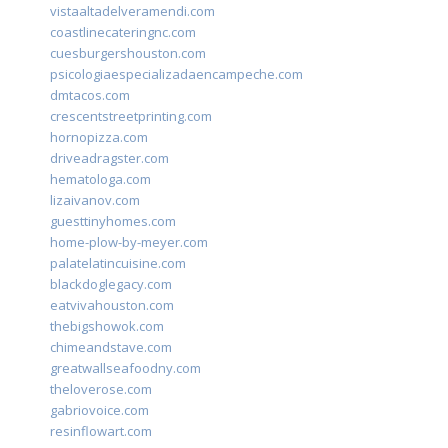
vistaaltadelveramendi.com
coastlinecateringnc.com
cuesburgershouston.com
psicologiaespecializadaencampeche.com
dmtacos.com
crescentstreetprinting.com
hornopizza.com
driveadragster.com
hematologa.com
lizaivanov.com
guesttinyhomes.com
home-plow-by-meyer.com
palatelatincuisine.com
blackdoglegacy.com
eatvivahouston.com
thebigshowok.com
chimeandstave.com
greatwallseafoodny.com
theloverose.com
gabriovoice.com
resinflowart.com