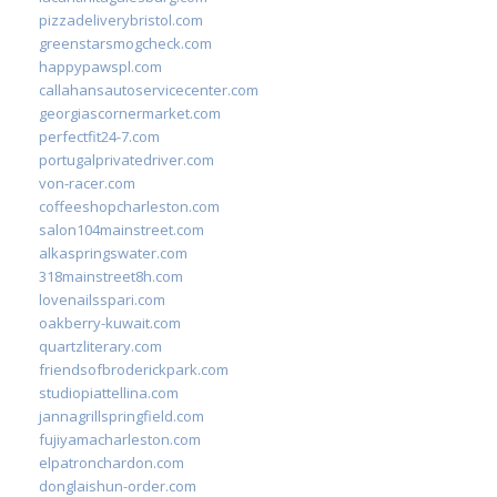
pizzadeliverybristol.com
greenstarsmogcheck.com
happypawspl.com
callahansautoservicecenter.com
georgiascornermarket.com
perfectfit24-7.com
portugalprivatedriver.com
von-racer.com
coffeeshopcharleston.com
salon104mainstreet.com
alkaspringswater.com
318mainstreet8h.com
lovenailsspari.com
oakberry-kuwait.com
quartzliterary.com
friendsofbroderickpark.com
studiopiattellina.com
jannagrillspringfield.com
fujiyamacharleston.com
elpatronchardon.com
donglaishun-order.com