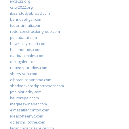
ivd2022.org
csity2022.org
ibsarstudyabroad.com
bennusehgall.com
tsecincinnati.com
roderconstructiongroup.com
plazabatai.com
hawkscayresort.com
hellonquads.com
diarioanimales.com
decogaleri.com
unavozparadios.com
shoes-vert.com
elbotanicopanama.com
shadyoaksrockportrvpark.com
jccoinlaundry.com
kautorepair.com
marjaeswinebar.com
elmazatlanclinton.com
ideacoffeenyc.com
odieschillicothe.com
lacantinitagalesburg.com