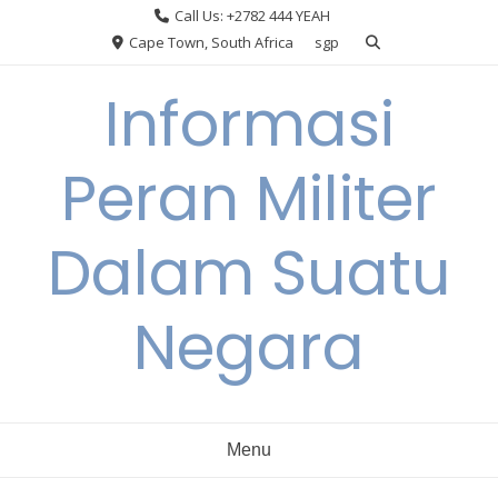
Skip
Call Us: +2782 444 YEAH
to
Cape Town, South Africa
sgp
content
Informasi
Peran Militer
Dalam Suatu
Negara
Menu