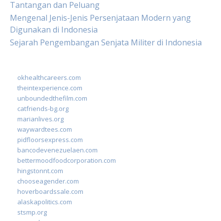
Tantangan dan Peluang
Mengenal Jenis-Jenis Persenjataan Modern yang
Digunakan di Indonesia
Sejarah Pengembangan Senjata Militer di Indonesia
okhealthcareers.com
theintexperience.com
unboundedthefilm.com
catfriends-bg.org
marianlives.org
waywardtees.com
pidfloorsexpress.com
bancodevenezuelaen.com
bettermoodfoodcorporation.com
hingstonnt.com
chooseagender.com
hoverboardssale.com
alaskapolitics.com
stsmp.org