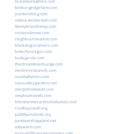
loceanecreations.com
birdsongridgefarm.com
joiedevivblog.com
valera-amsterdam.com
libertybrandhemp.com
norwoodinnwi.com
neighboursmarket.com
blackanguscareers.com
bolesfororegon.com
bodega-ole.com
thestreamlinerlounge.com
mestrinorubanofc.com
novelatherton.com
nassvalleygardens.net
electjohnstewart.com
omptourtravels.com
tribratanews-polreskebumen.com
rsudbayuasih.org
publikjurnalistik.org
juneteenthapparel.net
italywarm.com
journaloffinanceeconomics.com