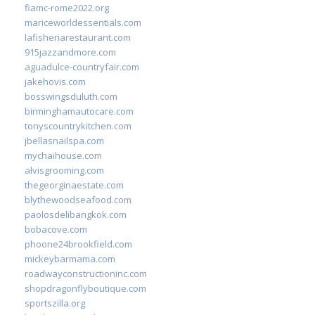
fiamc-rome2022.org
mariceworldessentials.com
lafisheriarestaurant.com
915jazzandmore.com
aguadulce-countryfair.com
jakehovis.com
bosswingsduluth.com
birminghamautocare.com
tonyscountrykitchen.com
jbellasnailspa.com
mychaihouse.com
alvisgrooming.com
thegeorginaestate.com
blythewoodseafood.com
paolosdelibangkok.com
bobacove.com
phoone24brookfield.com
mickeybarmama.com
roadwayconstructioninc.com
shopdragonflyboutique.com
sportszilla.org