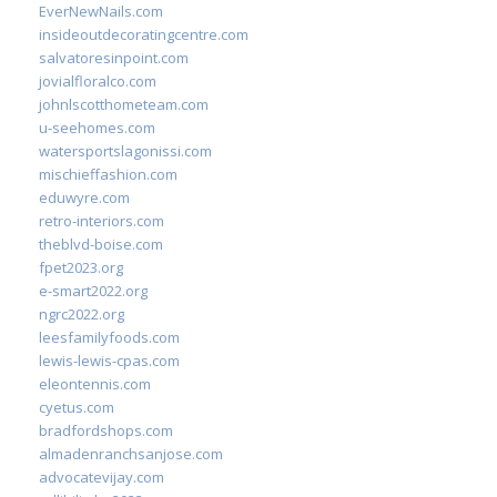
EverNewNails.com
insideoutdecoratingcentre.com
salvatoresinpoint.com
jovialfloralco.com
johnlscotthometeam.com
u-seehomes.com
watersportslagonissi.com
mischieffashion.com
eduwyre.com
retro-interiors.com
theblvd-boise.com
fpet2023.org
e-smart2022.org
ngrc2022.org
leesfamilyfoods.com
lewis-lewis-cpas.com
eleontennis.com
cyetus.com
bradfordshops.com
almadenranchsanjose.com
advocatevijay.com