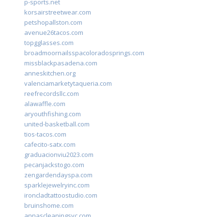
p-sports.net
korsairstreetwear.com
petshopallston.com
avenue26tacos.com
topgglasses.com
broadmoornailsspacoloradosprings.com
missblackpasadena.com
anneskitchen.org
valenciamarketytaqueria.com
reefrecordsllc.com
alawaffle.com
aryouthfishing.com
united-basketball.com
tios-tacos.com
cafecito-satx.com
graduacionviu2023.com
pecanjackstogo.com
zengardendayspa.com
sparklejewelryinc.com
ironcladtattoostudio.com
bruinshome.com
annascleaningsvc.com