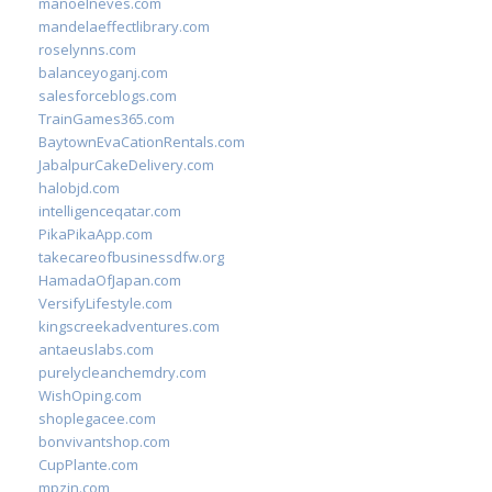
manoelneves.com
mandelaeffectlibrary.com
roselynns.com
balanceyoganj.com
salesforceblogs.com
TrainGames365.com
BaytownEvaCationRentals.com
JabalpurCakeDelivery.com
halobjd.com
intelligenceqatar.com
PikaPikaApp.com
takecareofbusinessdfw.org
HamadaOfJapan.com
VersifyLifestyle.com
kingscreekadventures.com
antaeuslabs.com
purelycleanchemdry.com
WishOping.com
shoplegacee.com
bonvivantshop.com
CupPlante.com
mpzin.com