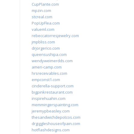
CupPlante.com
mpzin.com
stcreal.com
PopUpFlea.com
valueml.com
rebeccatorresjewelry.com
jmpbliss.com
drjorgerico.com
queensushipa.com
wendyweimerdds.com
ameri-camp.com
hrsreceivables.com
empconst1.com
cinderella-support.com
bigpinkrestaurant.com
inspirehuahin.com
memmingerspainting.com
jeremypbeasley.com
thesandwichdepotcos.com
drgiggleshouseofpain.com
hotflashdesigns.com