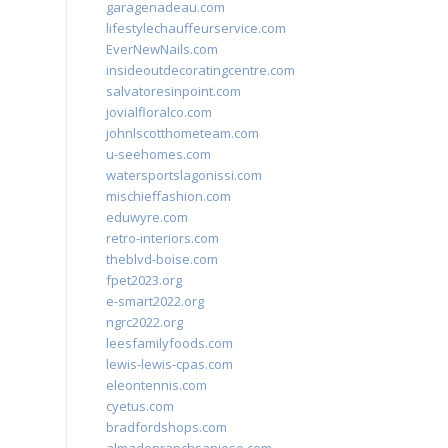
garagenadeau.com
lifestylechauffeurservice.com
EverNewNails.com
insideoutdecoratingcentre.com
salvatoresinpoint.com
jovialfloralco.com
johnlscotthometeam.com
u-seehomes.com
watersportslagonissi.com
mischieffashion.com
eduwyre.com
retro-interiors.com
theblvd-boise.com
fpet2023.org
e-smart2022.org
ngrc2022.org
leesfamilyfoods.com
lewis-lewis-cpas.com
eleontennis.com
cyetus.com
bradfordshops.com