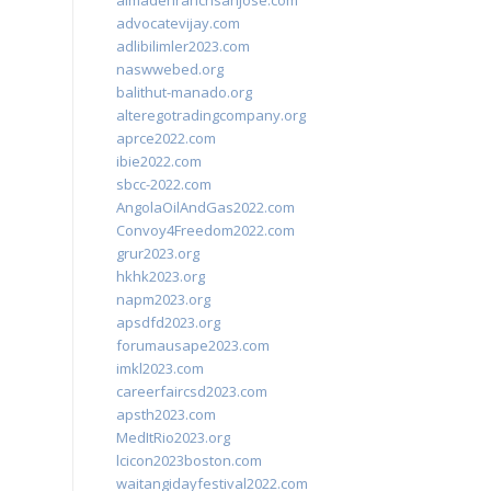
almadenranchsanjose.com
advocatevijay.com
adlibilimler2023.com
naswwebed.org
balithut-manado.org
alteregotradingcompany.org
aprce2022.com
ibie2022.com
sbcc-2022.com
AngolaOilAndGas2022.com
Convoy4Freedom2022.com
grur2023.org
hkhk2023.org
napm2023.org
apsdfd2023.org
forumausape2023.com
imkl2023.com
careerfaircsd2023.com
apsth2023.com
MedItRio2023.org
lcicon2023boston.com
waitangidayfestival2022.com