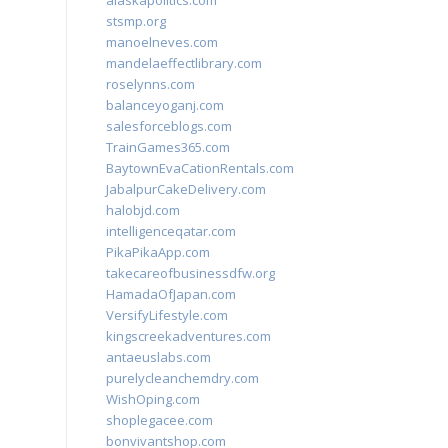
alaskapolitics.com
stsmp.org
manoelneves.com
mandelaeffectlibrary.com
roselynns.com
balanceyoganj.com
salesforceblogs.com
TrainGames365.com
BaytownEvaCationRentals.com
JabalpurCakeDelivery.com
halobjd.com
intelligenceqatar.com
PikaPikaApp.com
takecareofbusinessdfw.org
HamadaOfJapan.com
VersifyLifestyle.com
kingscreekadventures.com
antaeuslabs.com
purelycleanchemdry.com
WishOping.com
shoplegacee.com
bonvivantshop.com