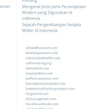
Peluang
manan
Mengenal Jenis-Jenis Persenjataan
Modern yang Digunakan di
Indonesia
Sejarah Pengembangan Senjata
Militer di Indonesia
okhealthcareers.com
theintexperience.com
unboundedthefilm.com
catfriends-bg.org
marianlives.org
waywardtees.com
pidfloorsexpress.com
bancodevenezuelaen.com
bettermoodfoodcorporation.com
hingstonnt.com
chooseagender.com
hoverboardssale.com