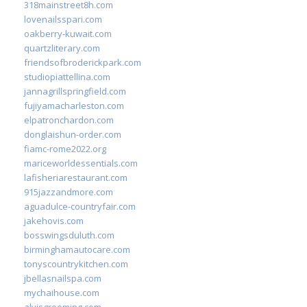
318mainstreet8h.com
lovenailsspari.com
oakberry-kuwait.com
quartzliterary.com
friendsofbroderickpark.com
studiopiattellina.com
jannagrillspringfield.com
fujiyamacharleston.com
elpatronchardon.com
donglaishun-order.com
fiamc-rome2022.org
mariceworldessentials.com
lafisheriarestaurant.com
915jazzandmore.com
aguadulce-countryfair.com
jakehovis.com
bosswingsduluth.com
birminghamautocare.com
tonyscountrykitchen.com
jbellasnailspa.com
mychaihouse.com
alvisgrooming.com