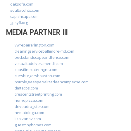
oaksofa.com
soultacohtx.com
capishcaps.com
gpsyfl.org
MEDIA PARTNER III
vwrepairarlington.com
cleaningservicebaltimore-md.com
beckslandscapeandfence.com
vistaaltadelveramendi.com
coastlinecateringnc.com
cuesburgershouston.com
psicologiaespecializadaencampeche.com
dmtacos.com
crescentstreetprinting.com
hornopizza.com
driveadragster.com
hematologa.com
lizaivanov.com
guesttinyhomes.com