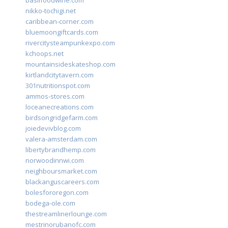
basilfoodwine.com
nikko-tochigi.net
caribbean-corner.com
bluemoongiftcards.com
rivercitysteampunkexpo.com
kchoops.net
mountainsideskateshop.com
kirtlandcitytavern.com
301nutritionspot.com
ammos-stores.com
loceanecreations.com
birdsongridgefarm.com
joiedevivblog.com
valera-amsterdam.com
libertybrandhemp.com
norwoodinnwi.com
neighboursmarket.com
blackanguscareers.com
bolesfororegon.com
bodega-ole.com
thestreamlinerlounge.com
mestrinorubanofc.com