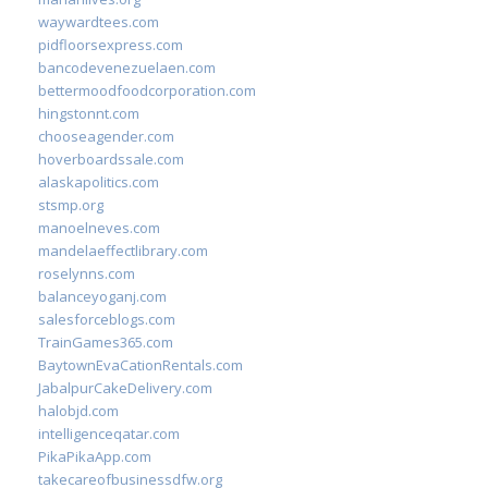
waywardtees.com
pidfloorsexpress.com
bancodevenezuelaen.com
bettermoodfoodcorporation.com
hingstonnt.com
chooseagender.com
hoverboardssale.com
alaskapolitics.com
stsmp.org
manoelneves.com
mandelaeffectlibrary.com
roselynns.com
balanceyoganj.com
salesforceblogs.com
TrainGames365.com
BaytownEvaCationRentals.com
JabalpurCakeDelivery.com
halobjd.com
intelligenceqatar.com
PikaPikaApp.com
takecareofbusinessdfw.org