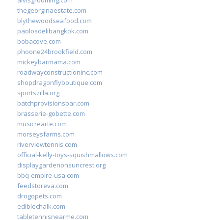
thegeorginaestate.com
blythewoodseafood.com
paolosdelibangkok.com
bobacove.com
phoone24brookfield.com
mickeybarmama.com
roadwayconstructioninc.com
shopdragonflyboutique.com
sportszilla.org
batchprovisionsbar.com
brasserie-gobette.com
musicrearte.com
morseysfarms.com
riverviewtennis.com
official-kelly-toys-squishmallows.com
displaygardenonsuncrest.org
bbq-empire-usa.com
feedstoreva.com
drogopets.com
ediblechalk.com
tabletennisnearme.com