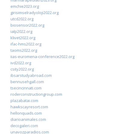
emchie2023.org
girisimselradyoloji2022.org
utcd2022.org
biosensor2022.org
ialp2022.org
klivet2022.org
ifac-hms2022.org
taoms2022.org
iias-euromena-conference2022.org
ivd2022.org
csity2022.org
ibsarstudyabroad.com
bennusehgall.com
tsecincinnati.com
roderconstructiongroup.com
plazabatai.com
hawkscayresort.com
hellonquads.com
diarioanimales.com
decogaleri.com
unavozparadios.com