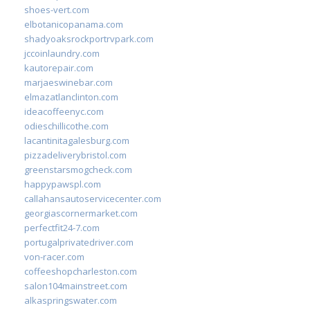
shoes-vert.com
elbotanicopanama.com
shadyoaksrockportrvpark.com
jccoinlaundry.com
kautorepair.com
marjaeswinebar.com
elmazatlanclinton.com
ideacoffeenyc.com
odieschillicothe.com
lacantinitagalesburg.com
pizzadeliverybristol.com
greenstarsmogcheck.com
happypawspl.com
callahansautoservicecenter.com
georgiascornermarket.com
perfectfit24-7.com
portugalprivatedriver.com
von-racer.com
coffeeshopcharleston.com
salon104mainstreet.com
alkaspringswater.com