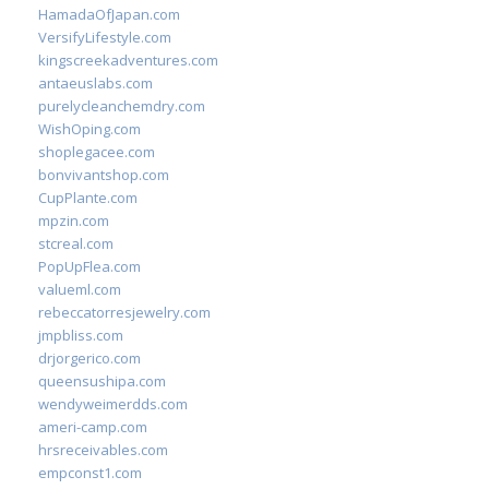
HamadaOfJapan.com
VersifyLifestyle.com
kingscreekadventures.com
antaeuslabs.com
purelycleanchemdry.com
WishOping.com
shoplegacee.com
bonvivantshop.com
CupPlante.com
mpzin.com
stcreal.com
PopUpFlea.com
valueml.com
rebeccatorresjewelry.com
jmpbliss.com
drjorgerico.com
queensushipa.com
wendyweimerdds.com
ameri-camp.com
hrsreceivables.com
empconst1.com