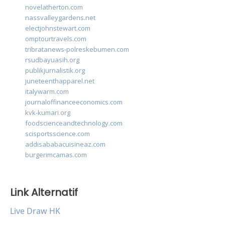
novelatherton.com
nassvalleygardens.net
electjohnstewart.com
omptourtravels.com
tribratanews-polreskebumen.com
rsudbayuasih.org
publikjurnalistik.org
juneteenthapparel.net
italywarm.com
journaloffinanceeconomics.com
kvk-kumari.org
foodscienceandtechnology.com
scisportsscience.com
addisababacuisineaz.com
burgerimcamas.com
Link Alternatif
Live Draw HK