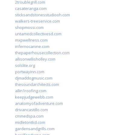
2troublegrill.com
casateranga.com
sticksandstonesstudiooh.com
walkers-treeservice.com
shopmossi.com
untamedcollectivesd.com
mxpwellness.com
infernocanine.com
thepaperhousecollection.com
allisonwillisholley.com
solslite.org
portwayinn.com
djmaddogmusic.com
thesoundarchitects.com
allin1roofing.com
keepjudgewebb.com
anatomyofadventure.com
drivancastillo.com
cmmedspa.com
midletontkd.com
gardensandgrills.com