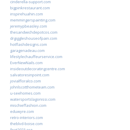
cinderella-support.com
bigpinkrestaurant.com
inspirehuahin.com
memmingerspainting.com
jeremypbeasley.com
thesandwichdepotcos.com
drgiggleshouseofpain.com
hotflashdesigns.com
garagenadeau.com
lifestylechauffeurservice.com
EverNewNails.com
insideoutdecoratingcentre.com
salvatoresinpoint.com
jovialfloralco.com
johnlscotthometeam.com
u-seehomes.com
watersportslagonissi.com
mischieffashion.com
eduwyre.com
retro-interiors.com
theblvd-boise.com
fpet2023.org