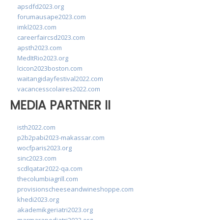
apsdfd2023.org
forumausape2023.com
imkl2023.com
careerfaircsd2023.com
apsth2023.com
MedItRio2023.org
lcicon2023boston.com
waitangidayfestival2022.com
vacancesscolaires2022.com
MEDIA PARTNER II
isth2022.com
p2b2pabi2023-makassar.com
wocfparis2023.org
sinc2023.com
scdlqatar2022-qa.com
thecolumbiagrill.com
provisionscheeseandwineshoppe.com
khedi2023.org
akademikgeriatri2023.org
marmarapediatri2023.org