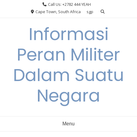
Skip
Call Us: +2782 444 YEAH
to
Cape Town, South Africa
sgp
content
Informasi
Peran Militer
Dalam Suatu
Negara
Menu