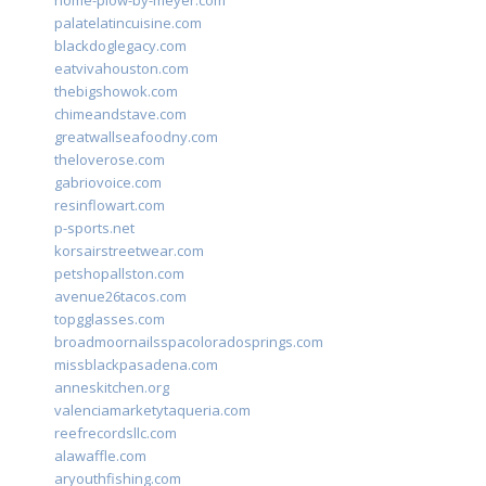
home-plow-by-meyer.com
palatelatincuisine.com
blackdoglegacy.com
eatvivahouston.com
thebigshowok.com
chimeandstave.com
greatwallseafoodny.com
theloverose.com
gabriovoice.com
resinflowart.com
p-sports.net
korsairstreetwear.com
petshopallston.com
avenue26tacos.com
topgglasses.com
broadmoornailsspacoloradosprings.com
missblackpasadena.com
anneskitchen.org
valenciamarketytaqueria.com
reefrecordsllc.com
alawaffle.com
aryouthfishing.com