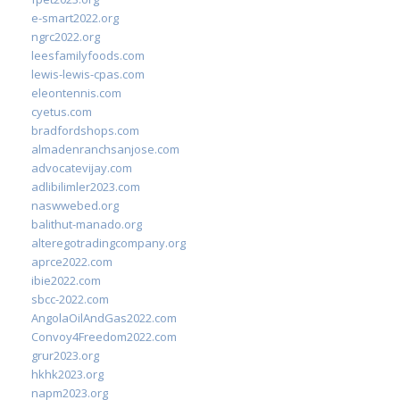
e-smart2022.org
ngrc2022.org
leesfamilyfoods.com
lewis-lewis-cpas.com
eleontennis.com
cyetus.com
bradfordshops.com
almadenranchsanjose.com
advocatevijay.com
adlibilimler2023.com
naswwebed.org
balithut-manado.org
alteregotradingcompany.org
aprce2022.com
ibie2022.com
sbcc-2022.com
AngolaOilAndGas2022.com
Convoy4Freedom2022.com
grur2023.org
hkhk2023.org
napm2023.org