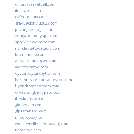
united-basketball.com
tios-tacos.com
cafecito-satx.com
graduacionviu2023.com
pecanjackstogo.com
zengardendayspa.com
sparklejewelryinc.com
ironcladtattoostudio.com
bruinshome.com
annascleaningsvc.com
wolfcitytattoo.com
oysterbayturkeytrot.com
lafronterarestauranteybar.com
lilyandrosetearoom.com
olivesburgberrypatch.com
theslushkids.com
giobastian.com
glpascensori.com
rifloorepoxy.com
woolleymillingandpaving.com
uptonpvd.com