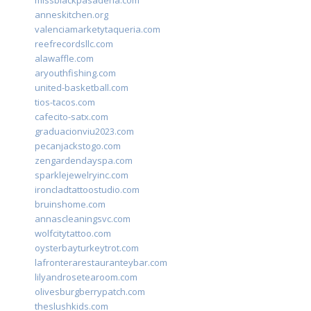
missblackpasadena.com
anneskitchen.org
valenciamarketytaqueria.com
reefrecordsllc.com
alawaffle.com
aryouthfishing.com
united-basketball.com
tios-tacos.com
cafecito-satx.com
graduacionviu2023.com
pecanjackstogo.com
zengardendayspa.com
sparklejewelryinc.com
ironcladtattoostudio.com
bruinshome.com
annascleaningsvc.com
wolfcitytattoo.com
oysterbayturkeytrot.com
lafronterarestauranteybar.com
lilyandrosetearoom.com
olivesburgberrypatch.com
theslushkids.com