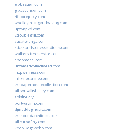
giobastian.com
glpascensori.com
rifloorepoxy.com
woolleymillingandpaving.com
uptonpvd.com
2troublegrill.com
casateranga.com
sticksandstonesstudiooh.com
walkers-treeservice.com
shopmossi.com
untamedcollectivesd.com
mxpwellness.com
infernocanine.com
thepaperhousecollection.com
allisonwillisholley.com
solslite.org
portwayinn.com
djmaddogmusic.com
thesoundarchitects.com
allin1roofing.com
keepjudgewebb.com