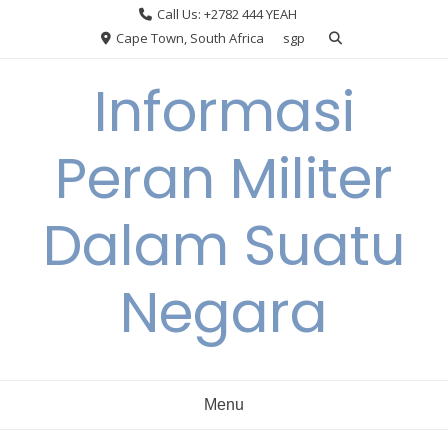
Skip
Call Us: +2782 444 YEAH
to
Cape Town, South Africa
sgp
content
Informasi
Peran Militer
Dalam Suatu
Negara
Menu