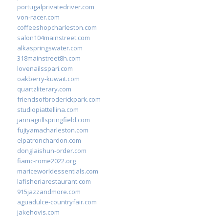
portugalprivatedriver.com
von-racer.com
coffeeshopcharleston.com
salon104mainstreet.com
alkaspringswater.com
318mainstreet8h.com
lovenailsspari.com
oakberry-kuwait.com
quartzliterary.com
friendsofbroderickpark.com
studiopiattellina.com
jannagrillspringfield.com
fujiyamacharleston.com
elpatronchardon.com
donglaishun-order.com
fiamc-rome2022.org
mariceworldessentials.com
lafisheriarestaurant.com
915jazzandmore.com
aguadulce-countryfair.com
jakehovis.com