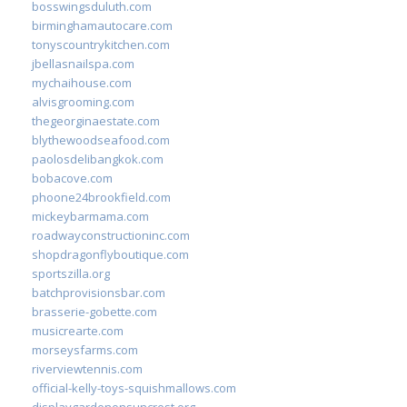
bosswingsduluth.com
birminghamautocare.com
tonyscountrykitchen.com
jbellasnailspa.com
mychaihouse.com
alvisgrooming.com
thegeorginaestate.com
blythewoodseafood.com
paolosdelibangkok.com
bobacove.com
phoone24brookfield.com
mickeybarmama.com
roadwayconstructioninc.com
shopdragonflyboutique.com
sportszilla.org
batchprovisionsbar.com
brasserie-gobette.com
musicrearte.com
morseysfarms.com
riverviewtennis.com
official-kelly-toys-squishmallows.com
displaygardenonsuncrest.org