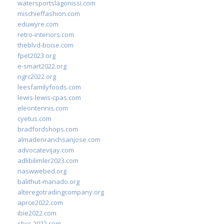
watersportslagonissi.com
mischieffashion.com
eduwyre.com
retro-interiors.com
theblvd-boise.com
fpet2023.org
e-smart2022.org
ngrc2022.org
leesfamilyfoods.com
lewis-lewis-cpas.com
eleontennis.com
cyetus.com
bradfordshops.com
almadenranchsanjose.com
advocatevijay.com
adlibilimler2023.com
naswwebed.org
balithut-manado.org
alteregotradingcompany.org
aprce2022.com
ibie2022.com
sbcc-2022.com