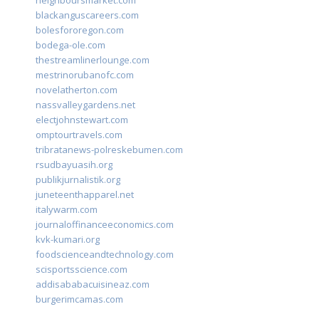
neighboursmarket.com
blackanguscareers.com
bolesfororegon.com
bodega-ole.com
thestreamlinerlounge.com
mestrinorubanofc.com
novelatherton.com
nassvalleygardens.net
electjohnstewart.com
omptourtravels.com
tribratanews-polreskebumen.com
rsudbayuasih.org
publikjurnalistik.org
juneteenthapparel.net
italywarm.com
journaloffinanceeconomics.com
kvk-kumari.org
foodscienceandtechnology.com
scisportsscience.com
addisababacuisineaz.com
burgerimcamas.com