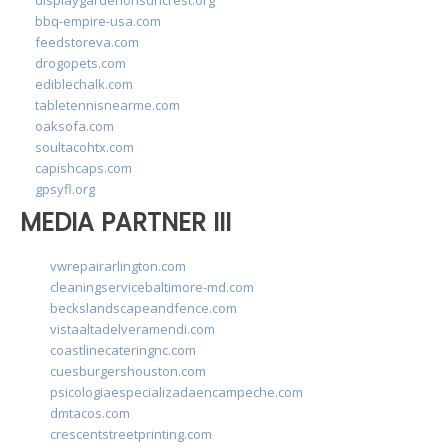
bbq-empire-usa.com
feedstoreva.com
drogopets.com
ediblechalk.com
tabletennisnearme.com
oaksofa.com
soultacohtx.com
capishcaps.com
gpsyfl.org
MEDIA PARTNER III
vwrepairarlington.com
cleaningservicebaltimore-md.com
beckslandscapeandfence.com
vistaaltadelveramendi.com
coastlinecateringnc.com
cuesburgershouston.com
psicologiaespecializadaencampeche.com
dmtacos.com
crescentstreetprinting.com