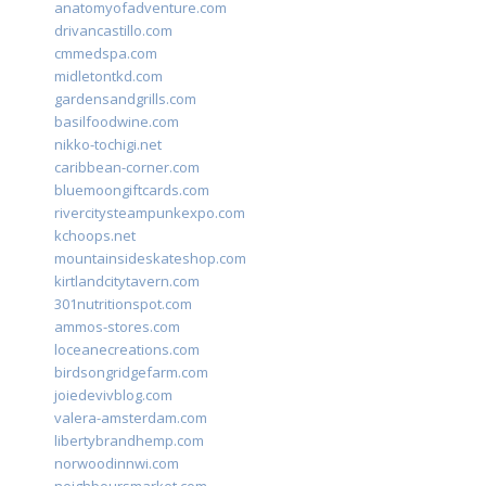
anatomyofadventure.com
drivancastillo.com
cmmedspa.com
midletontkd.com
gardensandgrills.com
basilfoodwine.com
nikko-tochigi.net
caribbean-corner.com
bluemoongiftcards.com
rivercitysteampunkexpo.com
kchoops.net
mountainsideskateshop.com
kirtlandcitytavern.com
301nutritionspot.com
ammos-stores.com
loceanecreations.com
birdsongridgefarm.com
joiedevivblog.com
valera-amsterdam.com
libertybrandhemp.com
norwoodinnwi.com