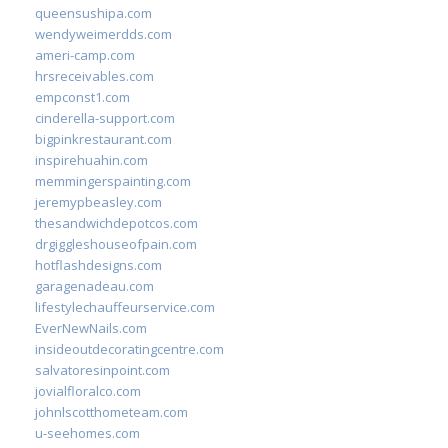
queensushipa.com
wendyweimerdds.com
ameri-camp.com
hrsreceivables.com
empconst1.com
cinderella-support.com
bigpinkrestaurant.com
inspirehuahin.com
memmingerspainting.com
jeremypbeasley.com
thesandwichdepotcos.com
drgiggleshouseofpain.com
hotflashdesigns.com
garagenadeau.com
lifestylechauffeurservice.com
EverNewNails.com
insideoutdecoratingcentre.com
salvatoresinpoint.com
jovialfloralco.com
johnlscotthometeam.com
u-seehomes.com