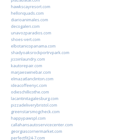
hawkscayresort.com
hellonquads.com
diarioanimales.com
decogaleri.com
unavozparadios.com
shoes-vert.com
elbotanicopanama.com
shadyoaksrockportrvpark.com
jccoinlaundry.com
kautorepair.com
marjaeswinebar.com
elmazatlanclinton.com
ideacoffeenyc.com
odieschillicothe.com
lacantinitagalesburg.com
pizzadeliverybristol.com
greenstarsmogcheck.com
happypawspl.com
callahansautoservicecenter.com
georgiascornermarket.com
perfectfit24-7.com