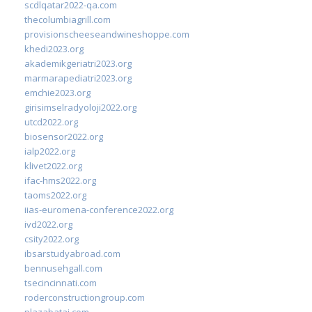
scdlqatar2022-qa.com
thecolumbiagrill.com
provisionscheeseandwineshoppe.com
khedi2023.org
akademikgeriatri2023.org
marmarapediatri2023.org
emchie2023.org
girisimselradyoloji2022.org
utcd2022.org
biosensor2022.org
ialp2022.org
klivet2022.org
ifac-hms2022.org
taoms2022.org
iias-euromena-conference2022.org
ivd2022.org
csity2022.org
ibsarstudyabroad.com
bennusehgall.com
tsecincinnati.com
roderconstructiongroup.com
plazabatai.com