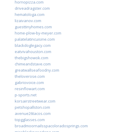
hornopizza.com
driveadragster.com
hematologa.com
lizaivanov.com
guesttinyhomes.com
home-plow-by-meyer.com
palatelatincuisine.com
blackdoglegacy.com
eatvivahouston.com
thebigshowok.com
chimeandstave.com
greatwallseafoodny.com
theloverose.com
gabriovoice.com
resinflowart.com
p-sports.net
korsairstreetwear.com
petshopallston.com
avenue26tacos.com
topgglasses.com
broadmoornailsspacoloradosprings.com