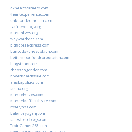
okhealthcareers.com
theintexperience.com
unboundedthefilm.com
catfriends-bg.org
marianlives.org
waywardtees.com
pidfloorsexpress.com
bancodevenezuelaen.com
bettermoodfoodcorporation.com
hingstonnt.com
chooseagender.com
hoverboardssale.com
alaskapolitics.com
stsmp.org
manoelneves.com
mandelaeffectlibrary.com
roselynns.com
balanceyoganj.com
salesforceblogs.com
TrainGames365.com
BaytownEvaCationRentals.com