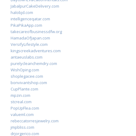
JabalpurCakeDelivery.com
halobjd.com
intelligenceqatar.com
PikaPikaApp.com
takecareofbusinessdfw.org
HamadaOfJapan.com
VersifyLifestyle.com
kingscreekadventures.com
antaeuslabs.com
purelycleanchemdry.com
WishOping.com
shoplegacee.com
bonvivantshop.com
CupPlante.com
mpzin.com
stcreal.com
PopUpFlea.com
valueml.com
rebeccatorresjewelry.com
jmpbliss.com
drjorgerico.com