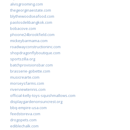
alvisgrooming.com
thegeorginaestate.com
blythewoodseafood.com
paolosdelibangkok.com
bobacove.com
phoone24brookfield.com
mickeybarmama.com
roadwayconstructioninc.com
shopdragonflyboutique.com
sportszilla.org
batchprovisionsbar.com
brasserie-gobette.com
musicrearte.com
morseysfarms.com
riverviewtennis.com
official-kelly-toys-squishmallows.com
displaygardenonsuncrest.org
bbq-empire-usa.com
feedstoreva.com
drogopets.com
ediblechalk.com