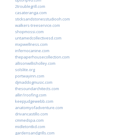
uptonpvd.com
2troublegrill.com
casateranga.com
sticksandstonesstudiooh.com
walkers-treeservice.com
shopmossi.com
untamedcollectivesd.com
mxpwellness.com
infernocanine.com
thepaperhousecollection.com
allisonwillisholley.com
solslite.org
portwayinn.com
djmaddogmusic.com
thesoundarchitects.com
allin1roofing.com
keepjudgewebb.com
anatomyofadventure.com
drivancastillo.com
cmmedspa.com
midletontkd.com
gardensandgrills.com