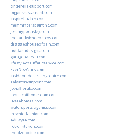
cinderella-support.com
bigpinkrestaurant.com
inspirehuahin.com
memmingerspainting.com
jeremypbeasley.com
thesandwichdepotcos.com
drgiggleshouseofpain.com
hotflashdesigns.com
garagenadeau.com
lifestylechauffeurservice.com
EverNewNails.com
insideoutdecoratingcentre.com
salvatoresinpoint.com
jovialfloralco.com
johnlscotthometeam.com
u-seehomes.com
watersportslagonissi.com
mischieffashion.com
eduwyre.com
retro-interiors.com
theblvd-boise.com