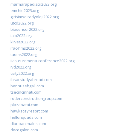
marmarapediatri2023.org
emchie2023.org
girisimselradyoloji2022.org
utcd2022.org
biosensor2022.org
ialp2022.org
klivet2022.org
ifac-hms2022.org
taoms2022.org
iias-euromena-conference2022.org
ivd2022.org
csity2022.org
ibsarstudyabroad.com
bennusehgall.com
tsecincinnati.com
roderconstructiongroup.com
plazabatai.com
hawkscayresort.com
hellonquads.com
diarioanimales.com
decogaleri.com