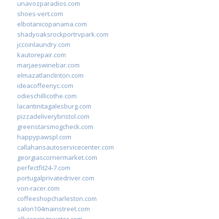
unavozparadios.com
shoes-vert.com
elbotanicopanama.com
shadyoaksrockportrvpark.com
jccoinlaundry.com
kautorepair.com
marjaeswinebar.com
elmazatlanclinton.com
ideacoffeenyc.com
odieschillicothe.com
lacantinitagalesburg.com
pizzadeliverybristol.com
greenstarsmogcheck.com
happypawspl.com
callahansautoservicecenter.com
georgiascornermarket.com
perfectfit24-7.com
portugalprivatedriver.com
von-racer.com
coffeeshopcharleston.com
salon104mainstreet.com
alkaspringswater.com