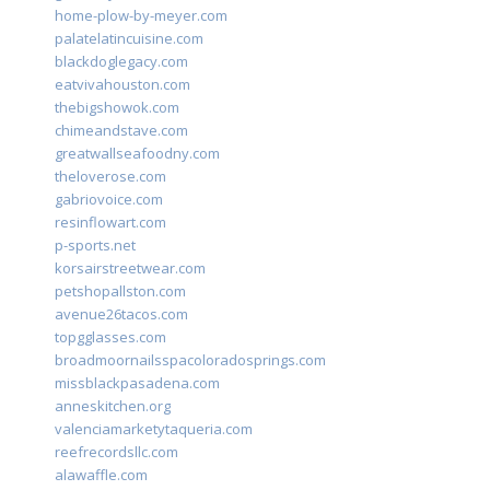
home-plow-by-meyer.com
palatelatincuisine.com
blackdoglegacy.com
eatvivahouston.com
thebigshowok.com
chimeandstave.com
greatwallseafoodny.com
theloverose.com
gabriovoice.com
resinflowart.com
p-sports.net
korsairstreetwear.com
petshopallston.com
avenue26tacos.com
topgglasses.com
broadmoornailsspacoloradosprings.com
missblackpasadena.com
anneskitchen.org
valenciamarketytaqueria.com
reefrecordsllc.com
alawaffle.com