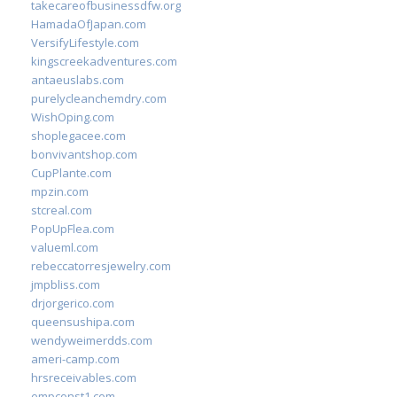
takecareofbusinessdfw.org
HamadaOfJapan.com
VersifyLifestyle.com
kingscreekadventures.com
antaeuslabs.com
purelycleanchemdry.com
WishOping.com
shoplegacee.com
bonvivantshop.com
CupPlante.com
mpzin.com
stcreal.com
PopUpFlea.com
valueml.com
rebeccatorresjewelry.com
jmpbliss.com
drjorgerico.com
queensushipa.com
wendyweimerdds.com
ameri-camp.com
hrsreceivables.com
empconst1.com