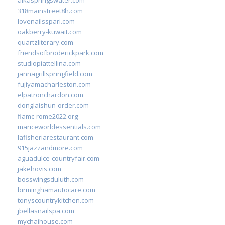
318mainstreet8h.com
lovenailsspari.com
oakberry-kuwait.com
quartzliterary.com
friendsofbroderickpark.com
studiopiattellina.com
jannagrillspringfield.com
fujiyamacharleston.com
elpatronchardon.com
donglaishun-order.com
fiamc-rome2022.org
mariceworldessentials.com
lafisheriarestaurant.com
915jazzandmore.com
aguadulce-countryfair.com
jakehovis.com
bosswingsduluth.com
birminghamautocare.com
tonyscountrykitchen.com
jbellasnailspa.com
mychaihouse.com