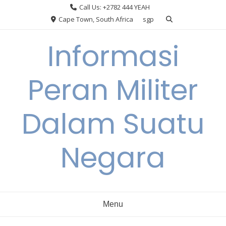
Skip
Call Us: +2782 444 YEAH
to
Cape Town, South Africa
sgp
content
Informasi
Peran Militer
Dalam Suatu
Negara
Menu