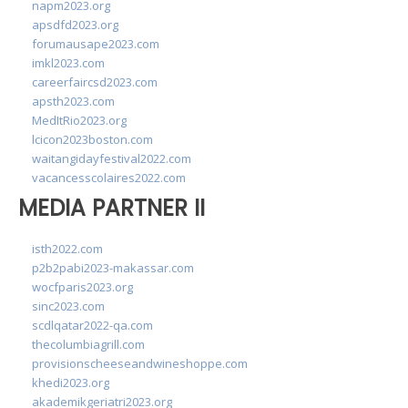
napm2023.org
apsdfd2023.org
forumausape2023.com
imkl2023.com
careerfaircsd2023.com
apsth2023.com
MedItRio2023.org
lcicon2023boston.com
waitangidayfestival2022.com
vacancesscolaires2022.com
MEDIA PARTNER II
isth2022.com
p2b2pabi2023-makassar.com
wocfparis2023.org
sinc2023.com
scdlqatar2022-qa.com
thecolumbiagrill.com
provisionscheeseandwineshoppe.com
khedi2023.org
akademikgeriatri2023.org