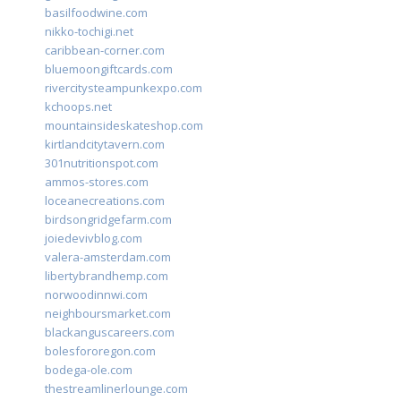
basilfoodwine.com
nikko-tochigi.net
caribbean-corner.com
bluemoongiftcards.com
rivercitysteampunkexpo.com
kchoops.net
mountainsideskateshop.com
kirtlandcitytavern.com
301nutritionspot.com
ammos-stores.com
loceanecreations.com
birdsongridgefarm.com
joiedevivblog.com
valera-amsterdam.com
libertybrandhemp.com
norwoodinnwi.com
neighboursmarket.com
blackanguscareers.com
bolesfororegon.com
bodega-ole.com
thestreamlinerlounge.com