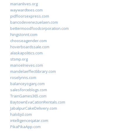
marianlives.org
waywardtees.com
pidfloorsexpress.com
bancodevenezuelaen.com
bettermoodfoodcorporation.com
hingstonnt.com
chooseagender.com
hoverboardssale.com
alaskapolitics.com
stsmp.org
manoelneves.com
mandelaeffectlibrary.com
roselynns.com
balanceyoganj.com
salesforceblogs.com
TrainGames365.com
BaytownEvaCationRentals.com
JabalpurCakeDelivery.com
halobjd.com
intelligenceqatar.com
PikaPikaApp.com