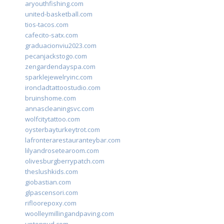
aryouthfishing.com
united-basketball.com
tios-tacos.com
cafecito-satx.com
graduacionviu2023.com
pecanjackstogo.com
zengardendayspa.com
sparklejewelryinc.com
ironcladtattoostudio.com
bruinshome.com
annascleaningsvc.com
wolfcitytattoo.com
oysterbayturkeytrot.com
lafronterarestauranteybar.com
lilyandrosetearoom.com
olivesburgberrypatch.com
theslushkids.com
giobastian.com
glpascensori.com
rifloorepoxy.com
woolleymillingandpaving.com