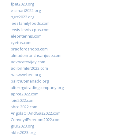
fpet2023.org
e-smart2022.org
ngrc2022.org
leesfamilyfoods.com
lewis-lewis-cpas.com
eleontennis.com
cyetus.com
bradfordshops.com
almadenranchsanjose.com
advocatevijay.com
adlibilimler2023.com
naswwebed.org
balithut-manado.org
alteregotradingcompany.org
aprce2022.com
ibie2022.com
sbcc-2022.com
AngolaOilAndGas2022.com
Convoy4Freedom2022.com
grur2023.org
hkhk2023.org