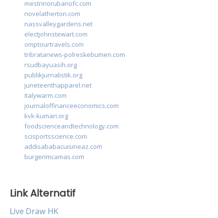
mestrinorubanofc.com
novelatherton.com
nassvalleygardens.net
electjohnstewart.com
omptourtravels.com
tribratanews-polreskebumen.com
rsudbayuasih.org
publikjurnalistik.org
juneteenthapparel.net
italywarm.com
journaloffinanceeconomics.com
kvk-kumari.org
foodscienceandtechnology.com
scisportsscience.com
addisababacuisineaz.com
burgerimcamas.com
Link Alternatif
Live Draw HK