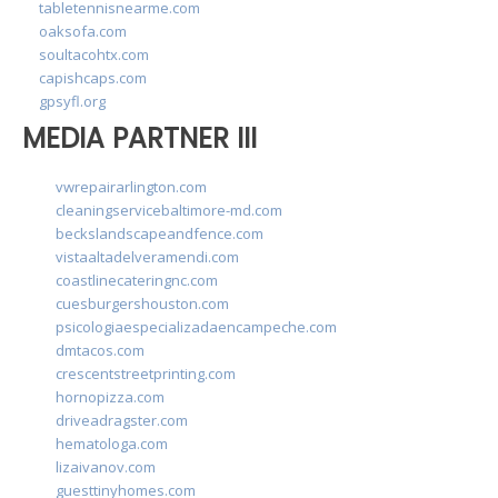
tabletennisnearme.com
oaksofa.com
soultacohtx.com
capishcaps.com
gpsyfl.org
MEDIA PARTNER III
vwrepairarlington.com
cleaningservicebaltimore-md.com
beckslandscapeandfence.com
vistaaltadelveramendi.com
coastlinecateringnc.com
cuesburgershouston.com
psicologiaespecializadaencampeche.com
dmtacos.com
crescentstreetprinting.com
hornopizza.com
driveadragster.com
hematologa.com
lizaivanov.com
guesttinyhomes.com