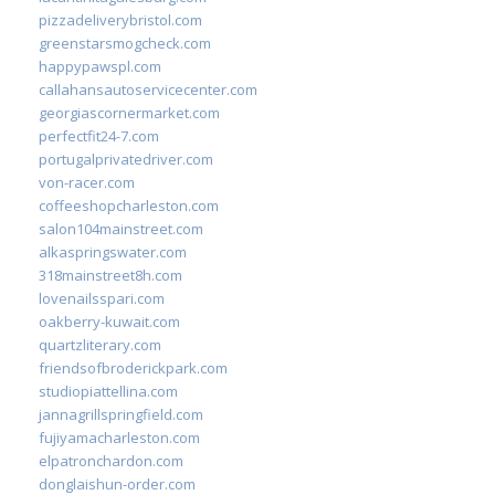
pizzadeliverybristol.com
greenstarsmogcheck.com
happypawspl.com
callahansautoservicecenter.com
georgiascornermarket.com
perfectfit24-7.com
portugalprivatedriver.com
von-racer.com
coffeeshopcharleston.com
salon104mainstreet.com
alkaspringswater.com
318mainstreet8h.com
lovenailsspari.com
oakberry-kuwait.com
quartzliterary.com
friendsofbroderickpark.com
studiopiattellina.com
jannagrillspringfield.com
fujiyamacharleston.com
elpatronchardon.com
donglaishun-order.com