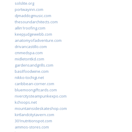
solslite.org
portwayinn.com
djmaddogmusic.com
thesoundarchitects.com
allin1roofing.com
keepjudgewebb.com
anatomyofadventure.com
drivancastillo.com
cmmedspa.com
midletontkd.com
gardensandgrills.com
basilfoodwine.com
nikko-tochigi.net
caribbean-corner.com
bluemoongiftcards.com
rivercitysteampunkexpo.com
kchoops.net
mountainsideskateshop.com
kirtlandcitytavern.com
301nutritionspot.com
ammos-stores.com