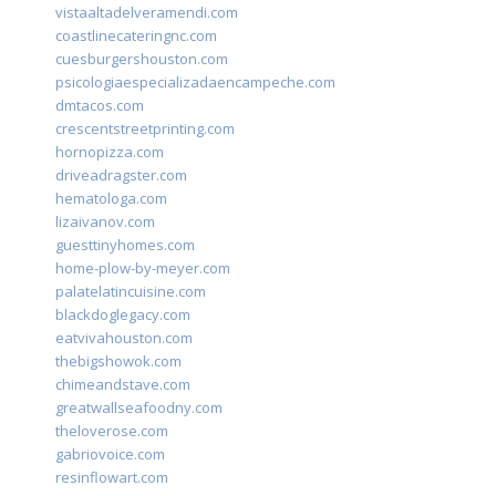
vistaaltadelveramendi.com
coastlinecateringnc.com
cuesburgershouston.com
psicologiaespecializadaencampeche.com
dmtacos.com
crescentstreetprinting.com
hornopizza.com
driveadragster.com
hematologa.com
lizaivanov.com
guesttinyhomes.com
home-plow-by-meyer.com
palatelatincuisine.com
blackdoglegacy.com
eatvivahouston.com
thebigshowok.com
chimeandstave.com
greatwallseafoodny.com
theloverose.com
gabriovoice.com
resinflowart.com