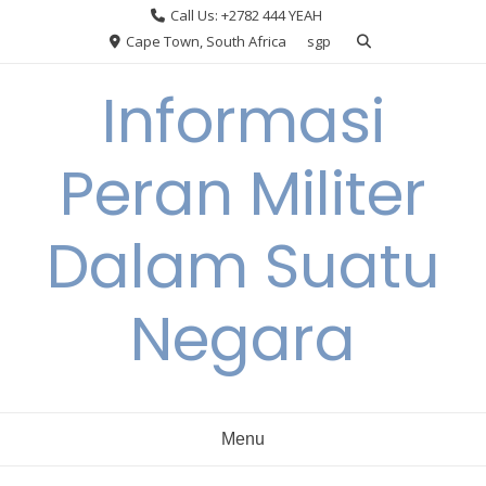
Skip
Call Us: +2782 444 YEAH
to
Cape Town, South Africa
sgp
content
Informasi
Peran Militer
Dalam Suatu
Negara
Menu