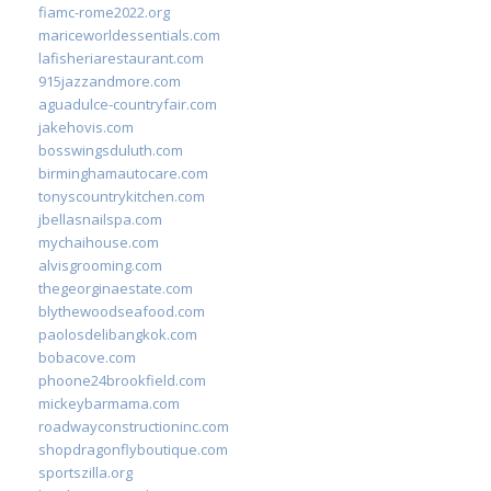
fiamc-rome2022.org
mariceworldessentials.com
lafisheriarestaurant.com
915jazzandmore.com
aguadulce-countryfair.com
jakehovis.com
bosswingsduluth.com
birminghamautocare.com
tonyscountrykitchen.com
jbellasnailspa.com
mychaihouse.com
alvisgrooming.com
thegeorginaestate.com
blythewoodseafood.com
paolosdelibangkok.com
bobacove.com
phoone24brookfield.com
mickeybarmama.com
roadwayconstructioninc.com
shopdragonflyboutique.com
sportszilla.org