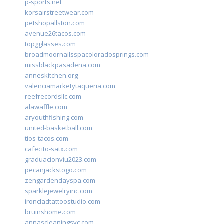
p-sports.net
korsairstreetwear.com
petshopallston.com
avenue26tacos.com
topgglasses.com
broadmoornailsspacoloradosprings.com
missblackpasadena.com
anneskitchen.org
valenciamarketytaqueria.com
reefrecordsllc.com
alawaffle.com
aryouthfishing.com
united-basketball.com
tios-tacos.com
cafecito-satx.com
graduacionviu2023.com
pecanjackstogo.com
zengardendayspa.com
sparklejewelryinc.com
ironcladtattoostudio.com
bruinshome.com
annascleaningsvc.com