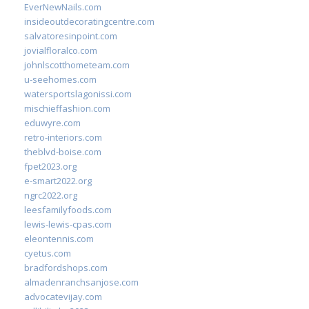
EverNewNails.com
insideoutdecoratingcentre.com
salvatoresinpoint.com
jovialfloralco.com
johnlscotthometeam.com
u-seehomes.com
watersportslagonissi.com
mischieffashion.com
eduwyre.com
retro-interiors.com
theblvd-boise.com
fpet2023.org
e-smart2022.org
ngrc2022.org
leesfamilyfoods.com
lewis-lewis-cpas.com
eleontennis.com
cyetus.com
bradfordshops.com
almadenranchsanjose.com
advocatevijay.com