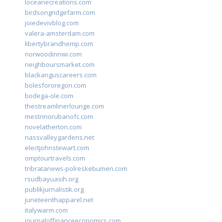
loceanecreations.com
birdsongridgefarm.com
joiedevivblog.com
valera-amsterdam.com
libertybrandhemp.com
norwoodinnwi.com
neighboursmarket.com
blackanguscareers.com
bolesfororegon.com
bodega-ole.com
thestreamlinerlounge.com
mestrinorubanofc.com
novelatherton.com
nassvalleygardens.net
electjohnstewart.com
omptourtravels.com
tribratanews-polreskebumen.com
rsudbayuasih.org
publikjurnalistik.org
juneteenthapparel.net
italywarm.com
journaloffinanceeconomics.com