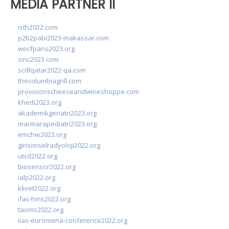
MEDIA PARTNER II
isth2022.com
p2b2pabi2023-makassar.com
wocfparis2023.org
sinc2023.com
scdlqatar2022-qa.com
thecolumbiagrill.com
provisionscheeseandwineshoppe.com
khedi2023.org
akademikgeriatri2023.org
marmarapediatri2023.org
emchie2023.org
girisimselradyoloji2022.org
utcd2022.org
biosensor2022.org
ialp2022.org
klivet2022.org
ifac-hms2022.org
taoms2022.org
iias-euromena-conference2022.org