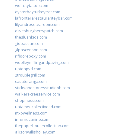
wolfcitytattoo.com
oysterbayturkeytrot.com
lafronterarestauranteybar.com
lilyandrosetearoom.com
olivesburgberrypatch.com
theslushkids.com
giobastian.com
glpascensori.com
rifloorepoxy.com
woolleymillingandpaving.com
uptonpvd.com
2troublegrill.com
casateranga.com
sticksandstonesstudiooh.com
walkers-treeservice.com
shopmossi.com
untamedcollectivesd.com
mxpwellness.com
infernocanine.com
thepaperhousecollection.com
allisonwillisholley.com