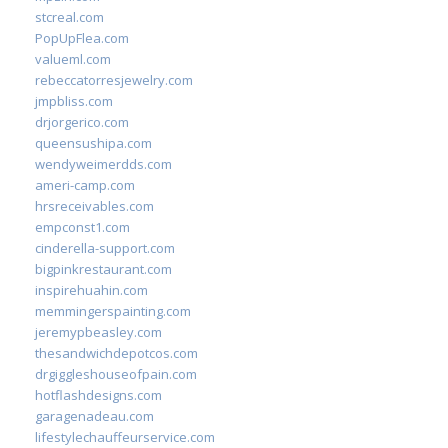
stcreal.com
PopUpFlea.com
valueml.com
rebeccatorresjewelry.com
jmpbliss.com
drjorgerico.com
queensushipa.com
wendyweimerdds.com
ameri-camp.com
hrsreceivables.com
empconst1.com
cinderella-support.com
bigpinkrestaurant.com
inspirehuahin.com
memmingerspainting.com
jeremypbeasley.com
thesandwichdepotcos.com
drgiggleshouseofpain.com
hotflashdesigns.com
garagenadeau.com
lifestylechauffeurservice.com