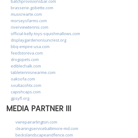
batchprovisionsbar.com
brasserie-gobette.com
musicrearte.com
morseysfarms.com
riverviewtennis.com
official-kelly-toys-squishmallows.com
displaygardenonsuncrest.org
bbq-empire-usa.com
feedstoreva.com
drogopets.com
ediblechalk.com
tabletennisnearme.com
oaksofa.com
soultacohtx.com
capishcaps.com
gpsyfl.org
MEDIA PARTNER III
vwrepairarlington.com
cleaningservicebaltimore-md.com
beckslandscapeandfence.com