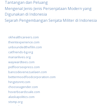
Tantangan dan Peluang
Mengenal Jenis-Jenis Persenjataan Modern yang
Digunakan di Indonesia
Sejarah Pengembangan Senjata Militer di Indonesia
okhealthcareers.com
theintexperience.com
unboundedthefilm.com
catfriends-bg.org
marianlives.org
waywardtees.com
pidfloorsexpress.com
bancodevenezuelaen.com
bettermoodfoodcorporation.com
hingstonnt.com
chooseagender.com
hoverboardssale.com
alaskapolitics.com
stsmp.org