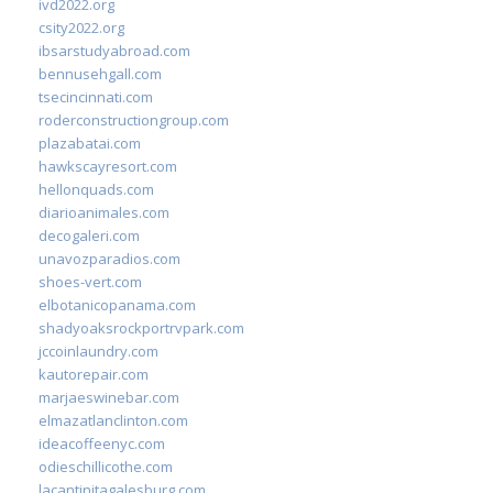
ivd2022.org
csity2022.org
ibsarstudyabroad.com
bennusehgall.com
tsecincinnati.com
roderconstructiongroup.com
plazabatai.com
hawkscayresort.com
hellonquads.com
diarioanimales.com
decogaleri.com
unavozparadios.com
shoes-vert.com
elbotanicopanama.com
shadyoaksrockportrvpark.com
jccoinlaundry.com
kautorepair.com
marjaeswinebar.com
elmazatlanclinton.com
ideacoffeenyc.com
odieschillicothe.com
lacantinitagalesburg.com