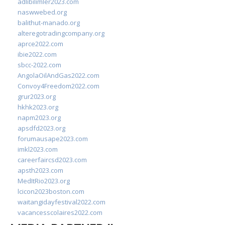
adlibilimler2023.com
naswwebed.org
balithut-manado.org
alteregotradingcompany.org
aprce2022.com
ibie2022.com
sbcc-2022.com
AngolaOilAndGas2022.com
Convoy4Freedom2022.com
grur2023.org
hkhk2023.org
napm2023.org
apsdfd2023.org
forumausape2023.com
imkl2023.com
careerfaircsd2023.com
apsth2023.com
MedItRio2023.org
lcicon2023boston.com
waitangidayfestival2022.com
vacancesscolaires2022.com