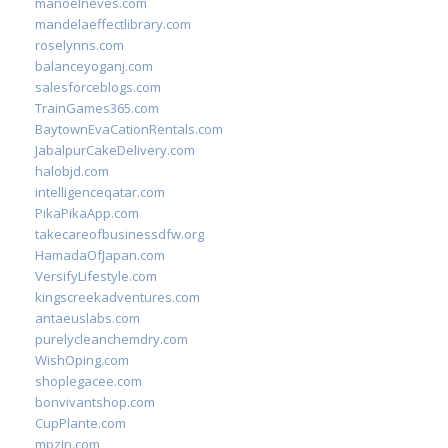
manoelneves.com
mandelaeffectlibrary.com
roselynns.com
balanceyoganj.com
salesforceblogs.com
TrainGames365.com
BaytownEvaCationRentals.com
JabalpurCakeDelivery.com
halobjd.com
intelligenceqatar.com
PikaPikaApp.com
takecareofbusinessdfw.org
HamadaOfJapan.com
VersifyLifestyle.com
kingscreekadventures.com
antaeuslabs.com
purelycleanchemdry.com
WishOping.com
shoplegacee.com
bonvivantshop.com
CupPlante.com
mpzin.com