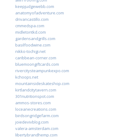
allin1roofing.com
keepjudgewebb.com
anatomyofadventure.com
drivancastillo.com
cmmedspa.com
midletontkd.com
gardensandgrills.com
basilfoodwine.com
nikko-tochigi.net
caribbean-corner.com
bluemoongiftcards.com
rivercitysteampunkexpo.com
kchoops.net
mountainsideskateshop.com
kirtlandcitytavern.com
301nutritionspot.com
ammos-stores.com
loceanecreations.com
birdsongridgefarm.com
joiedevivblog.com
valera-amsterdam.com
libertybrandhemp.com