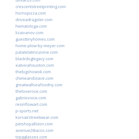
dmtacos.com
crescentstreetprinting.com
hornopizza.com
driveadragster.com
hematologa.com
lizaivanov.com
guesttinyhomes.com
home-plow-by-meyer.com
palatelatincuisine.com
blackdoglegacy.com
eatvivahouston.com
thebigshowok.com
chimeandstave.com
greatwallseafoodny.com
theloverose.com
gabriovoice.com
resinflowart.com
p-sports.net
korsairstreetwear.com
petshopallston.com
avenue26tacos.com
topgglasses.com