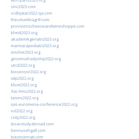
sinc2023.com
scdlqatar2022-qa.com
thecolumbiagrill.com
provisionscheeseandwineshoppe.com
khedi2023.org
akademikgeriatri2023.org
marmarapediatri2023.org
emchie2023.org
girisimselradyoloji2022.org
utcd2022.org
biosensor2022.org
ialp2022.org
klivet2022.org
ifac-hms2022.org
taoms2022.org
iias-euromena-conference2022.org
ivd2022.org
csity2022.org
ibsarstudyabroad.com
bennusehgall.com
tsecincinnati.com