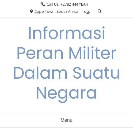
Skip
Call Us: +2782 444 YEAH
to
Cape Town, South Africa
sgp
content
Informasi
Peran Militer
Dalam Suatu
Negara
Menu