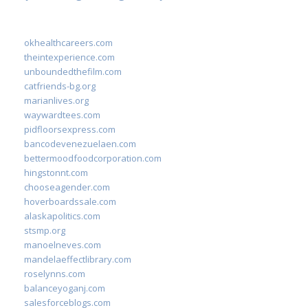
okhealthcareers.com
theintexperience.com
unboundedthefilm.com
catfriends-bg.org
marianlives.org
waywardtees.com
pidfloorsexpress.com
bancodevenezuelaen.com
bettermoodfoodcorporation.com
hingstonnt.com
chooseagender.com
hoverboardssale.com
alaskapolitics.com
stsmp.org
manoelneves.com
mandelaeffectlibrary.com
roselynns.com
balanceyoganj.com
salesforceblogs.com