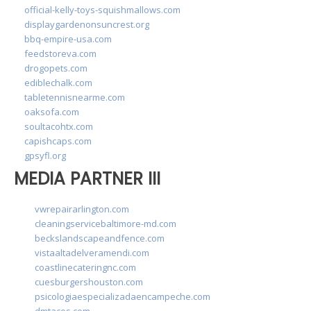
official-kelly-toys-squishmallows.com
displaygardenonsuncrest.org
bbq-empire-usa.com
feedstoreva.com
drogopets.com
ediblechalk.com
tabletennisnearme.com
oaksofa.com
soultacohtx.com
capishcaps.com
gpsyfl.org
MEDIA PARTNER III
vwrepairarlington.com
cleaningservicebaltimore-md.com
beckslandscapeandfence.com
vistaaltadelveramendi.com
coastlinecateringnc.com
cuesburgershouston.com
psicologiaespecializadaencampeche.com