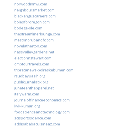
norwoodinnwi.com
neighboursmarket.com
blackanguscareers.com
bolesfororegon.com
bodega-ole.com
thestreamlinerlounge.com
mestrinorubanofc.com
novelatherton.com
nassvalleygardens.net
electjohnstewart.com
omptourtravels.com
tribratanews-polreskebumen.com
rsudbayuasih.org
publikjurnalistik.org
juneteenthapparel.net
italywarm.com
journaloffinanceeconomics.com
kvk-kumari.org
foodscienceandtechnology.com
scisportsscience.com
addisababacuisineaz.com