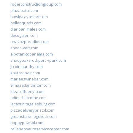
roderconstructiongroup.com
plazabatai.com
hawkscayresort.com
hellonquads.com
diarioanimales.com
decogaleri.com
unavozparadios.com
shoes-vert.com
elbotanicopanama.com
shadyoaksrockportrvpark.com
jccoinlaundry.com
kautorepair.com
marjaeswinebar.com
elmazatlanclinton.com
ideacoffeenyc.com
odieschillicothe.com
lacantinitagalesburg.com
pizzadeliverybristol.com
greenstarsmogcheck.com
happypawspl.com
callahansautoservicecenter.com