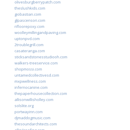
olivesburgberrypatch.com
theslushkids.com
giobastian.com
glpascensori.com
rifloorepoxy.com
woolleymillingandpaving.com
uptonpvd.com
2troublegrill.com
casateranga.com
sticksandstonesstudiooh.com
walkers-treeservice.com
shopmossi.com
untamedcollectivesd.com
mxpwellness.com
infernocanine.com
thepaperhousecollection.com
allisonwillisholley.com
solslite.org
portwayinn.com
djmaddogmusic.com
thesoundarchitects.com