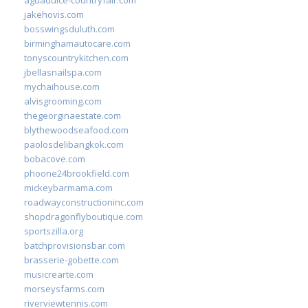
jakehovis.com
bosswingsduluth.com
birminghamautocare.com
tonyscountrykitchen.com
jbellasnailspa.com
mychaihouse.com
alvisgrooming.com
thegeorginaestate.com
blythewoodseafood.com
paolosdelibangkok.com
bobacove.com
phoone24brookfield.com
mickeybarmama.com
roadwayconstructioninc.com
shopdragonflyboutique.com
sportszilla.org
batchprovisionsbar.com
brasserie-gobette.com
musicrearte.com
morseysfarms.com
riverviewtennis.com