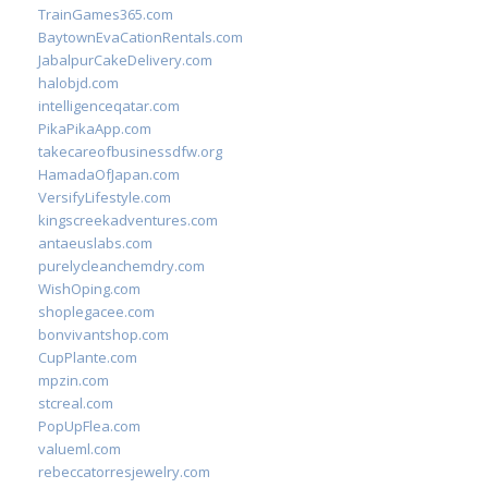
TrainGames365.com
BaytownEvaCationRentals.com
JabalpurCakeDelivery.com
halobjd.com
intelligenceqatar.com
PikaPikaApp.com
takecareofbusinessdfw.org
HamadaOfJapan.com
VersifyLifestyle.com
kingscreekadventures.com
antaeuslabs.com
purelycleanchemdry.com
WishOping.com
shoplegacee.com
bonvivantshop.com
CupPlante.com
mpzin.com
stcreal.com
PopUpFlea.com
valueml.com
rebeccatorresjewelry.com