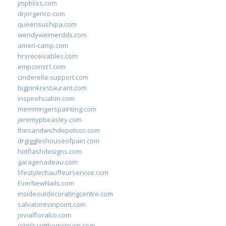
jmpbliss.com
drjorgerico.com
queensushipa.com
wendyweimerdds.com
ameri-camp.com
hrsreceivables.com
empconst1.com
cinderella-support.com
bigpinkrestaurant.com
inspirehuahin.com
memmingerspainting.com
jeremypbeasley.com
thesandwichdepotcos.com
drgiggleshouseofpain.com
hotflashdesigns.com
garagenadeau.com
lifestylechauffeurservice.com
EverNewNails.com
insideoutdecoratingcentre.com
salvatoresinpoint.com
jovialfloralco.com
johnlscotthometeam.com