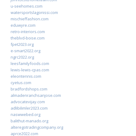
u-seehomes.com
watersportslagonissi.com
mischieffashion.com
eduwyre.com
retro-interiors.com
theblvd-boise.com
fpet2023.org
e-smart2022.org
ngrc2022.org
leesfamilyfoods.com
lewis-lewis-cpas.com
eleontennis.com
cyetus.com
bradfordshops.com
almadenranchsanjose.com
advocatevijay.com
adlibilimler2023.com
naswwebed.org
balithut-manado.org
alteregotradingcompany.org
aprce2022.com