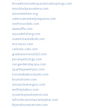
broadmoornailsspacoloradosprings.com
missblackpasadena.com
anneskitchen.org
valenciamarketytaqueria.com
reefrecordsllc.com
alawaffle.com
aryouthfishing.com
united-basketball.com
tios-tacos.com
cafecito-satx.com
graduacionviu2023.com
pecanjackstogo.com
zengardendayspa.com
sparklejewelryinc.com
ironcladtattoostudio.com
bruinshome.com
annascleaningsvc.com
wolfcitytattoo.com
oysterbayturkeytrot.com
lafronterarestauranteybar.com
lilyandrosetearoom.com