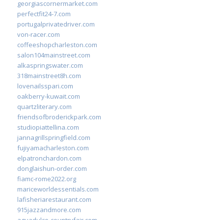
georgiascornermarket.com
perfectfit24-7.com
portugalprivatedriver.com
von-racer.com
coffeeshopcharleston.com
salon104mainstreet.com
alkaspringswater.com
318mainstreet8h.com
lovenailsspari.com
oakberry-kuwait.com
quartzliterary.com
friendsofbroderickpark.com
studiopiattellina.com
jannagrillspringfield.com
fujiyamacharleston.com
elpatronchardon.com
donglaishun-order.com
fiamc-rome2022.org
mariceworldessentials.com
lafisheriarestaurant.com
915jazzandmore.com
aguadulce-countryfair.com