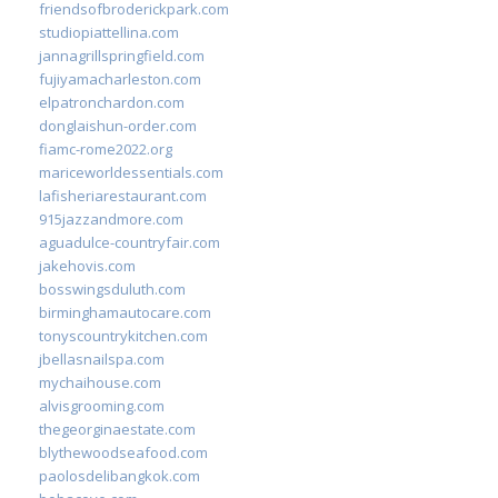
friendsofbroderickpark.com
studiopiattellina.com
jannagrillspringfield.com
fujiyamacharleston.com
elpatronchardon.com
donglaishun-order.com
fiamc-rome2022.org
mariceworldessentials.com
lafisheriarestaurant.com
915jazzandmore.com
aguadulce-countryfair.com
jakehovis.com
bosswingsduluth.com
birminghamautocare.com
tonyscountrykitchen.com
jbellasnailspa.com
mychaihouse.com
alvisgrooming.com
thegeorginaestate.com
blythewoodseafood.com
paolosdelibangkok.com