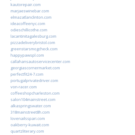
kautorepair.com
marjaeswinebar.com
elmazatlanclinton.com
ideacoffeenyc.com
odieschillicothe.com
lacantinitagalesburg.com
pizzadeliverybristol.com
greenstarsmogcheck.com
happypawspl.com
callahansautoservicecenter.com
georgiascornermarket.com
perfectfit24-7.com
portugalprivatedriver.com
von-racer.com
coffeeshopcharleston.com
salon104mainstreet.com
alkaspringswater.com
318mainstreet8h.com
lovenailsspari.com
oakberry-kuwait.com
quartzliterary.com