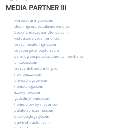
MEDIA PARTNER III
vwrepairarlington.com
cleaningservicebaltimore-md.com
beckslandscapeandfence.com
vistaaltadelveramendi.com
coastlinecateringnc.com
cuesburgershouston.com
psicologiaespecializadaencampeche.com
dmtacos.com
crescentstreetprinting.com
hornopizza.com
driveadragster.com
hematologa.com
lizaivanov.com
guesttinyhomes.com
home-plow-by-meyer.com
palatelatincuisine.com
blackdoglegacy.com
eatvivahouston.com