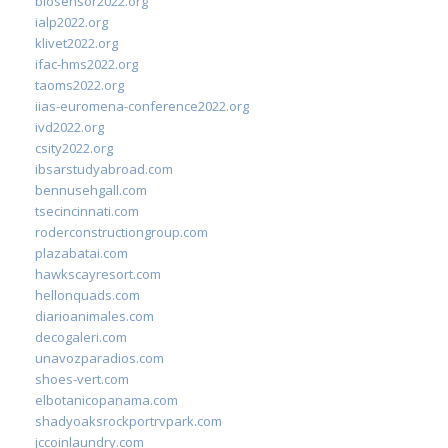
biosensor2022.org
ialp2022.org
klivet2022.org
ifac-hms2022.org
taoms2022.org
iias-euromena-conference2022.org
ivd2022.org
csity2022.org
ibsarstudyabroad.com
bennusehgall.com
tsecincinnati.com
roderconstructiongroup.com
plazabatai.com
hawkscayresort.com
hellonquads.com
diarioanimales.com
decogaleri.com
unavozparadios.com
shoes-vert.com
elbotanicopanama.com
shadyoaksrockportrvpark.com
jccoinlaundry.com