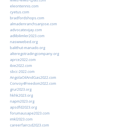
lewis-lewis-cpas.com
eleontennis.com
cyetus.com
bradfordshops.com
almadenranchsanjose.com
advocatevijay.com
adlibilimler2023.com
naswwebed.org
balithut-manado.org
alteregotradingcompany.org
aprce2022.com
ibie2022.com
sbcc-2022.com
AngolaOilAndGas2022.com
Convoy4Freedom2022.com
grur2023.org
hkhk2023.org
napm2023.org
apsdfd2023.org
forumausape2023.com
imkl2023.com
careerfaircsd2023.com