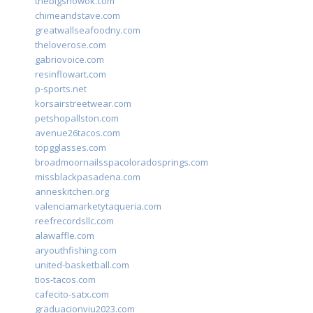
thebigshowok.com
chimeandstave.com
greatwallseafoodny.com
theloverose.com
gabriovoice.com
resinflowart.com
p-sports.net
korsairstreetwear.com
petshopallston.com
avenue26tacos.com
topgglasses.com
broadmoornailsspacoloradosprings.com
missblackpasadena.com
anneskitchen.org
valenciamarketytaqueria.com
reefrecordsllc.com
alawaffle.com
aryouthfishing.com
united-basketball.com
tios-tacos.com
cafecito-satx.com
graduacionviu2023.com