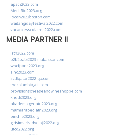
apsth2023.com
MedItRio2023.org
lcicon2023boston.com
waitangidayfestival2022.com
vacancesscolaires2022.com
MEDIA PARTNER II
isth2022.com
p2b2pabi2023-makassar.com
wocfparis2023.org
sinc2023.com
scdlqatar2022-qa.com
thecolumbiagrill.com
provisionscheeseandwineshoppe.com
khedi2023.org
akademikgeriatri2023.org
marmarapediatri2023.org
emchie2023.org
girisimselradyoloji2022.org
utcd2022.org