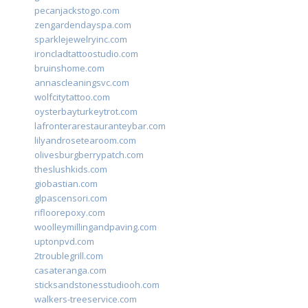
pecanjackstogo.com
zengardendayspa.com
sparklejewelryinc.com
ironcladtattoostudio.com
bruinshome.com
annascleaningsvc.com
wolfcitytattoo.com
oysterbayturkeytrot.com
lafronterarestauranteybar.com
lilyandrosetearoom.com
olivesburgberrypatch.com
theslushkids.com
giobastian.com
glpascensori.com
rifloorepoxy.com
woolleymillingandpaving.com
uptonpvd.com
2troublegrill.com
casateranga.com
sticksandstonesstudiooh.com
walkers-treeservice.com