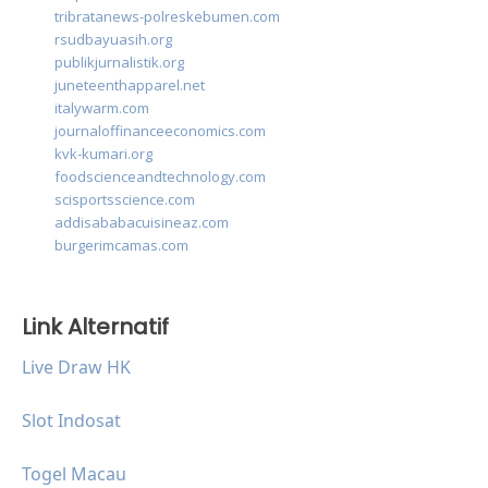
tribratanews-polreskebumen.com
rsudbayuasih.org
publikjurnalistik.org
juneteenthapparel.net
italywarm.com
journaloffinanceeconomics.com
kvk-kumari.org
foodscienceandtechnology.com
scisportsscience.com
addisababacuisineaz.com
burgerimcamas.com
Link Alternatif
Live Draw HK
Slot Indosat
Togel Macau