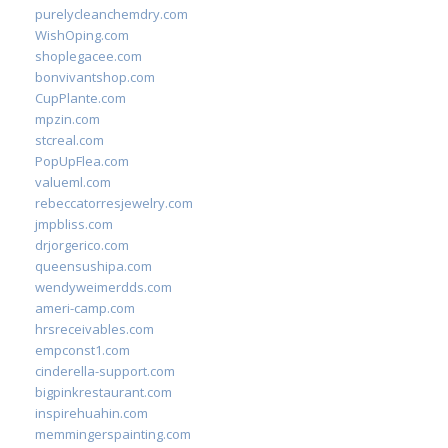
purelycleanchemdry.com
WishOping.com
shoplegacee.com
bonvivantshop.com
CupPlante.com
mpzin.com
stcreal.com
PopUpFlea.com
valueml.com
rebeccatorresjewelry.com
jmpbliss.com
drjorgerico.com
queensushipa.com
wendyweimerdds.com
ameri-camp.com
hrsreceivables.com
empconst1.com
cinderella-support.com
bigpinkrestaurant.com
inspirehuahin.com
memmingerspainting.com