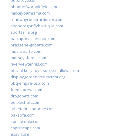
bobacove.com
phoone24brookfield.com
mickeybarmama.com
roadwayconstructioninc.com
shopdragonflyboutique.com
sportszilla.org
batchprovisionsbar.com
brasserie-gobette.com
musicrearte.com
morseysfarms.com
riverviewtennis.com
official-kelly-toys-squishmallows.com
displaygardenonsuncrest.org
bbq-empire-usa.com
feedstoreva.com
drogopets.com
ediblechalk.com
tabletennisnearme.com
oaksofa.com
soultacohtx.com
capishcaps.com
gpsyfl.org