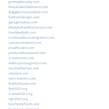
jeremypbeasley.com
thesandwichdepotcos.com
drgiggleshouseofpain.com
hotflashdesigns.com
garagenadeau.com
lifestylechauffeurservice.com
EverNewNails.com
insideoutdecoratingcentre.com
salvatoresinpoint.com
jovialfloralco.com
johnlscotthometeam.com
u-seehomes.com
watersportslagonissi.com
mischieffashion.com
eduwyre.com
retro-interiors.com
theblvd-boise.com
fpet2023.org
e-smart2022.org
ngrc2022.org
leesfamilyfoods.com