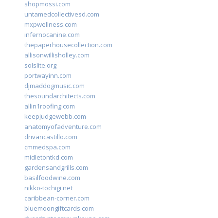
shopmossi.com
untamedcollectivesd.com
mxpwellness.com
infernocanine.com
thepaperhousecollection.com
allisonwillisholley.com
solslite.org
portwayinn.com
djmaddogmusic.com
thesoundarchitects.com
allin1roofing.com
keepjudgewebb.com
anatomyofadventure.com
drivancastillo.com
cmmedspa.com
midletontkd.com
gardensandgrills.com
basilfoodwine.com
nikko-tochigi.net
caribbean-corner.com
bluemoongiftcards.com