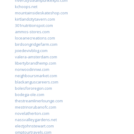
rivercitysteampunkexpo.com
kchoops.net
mountainsideskateshop.com
kirtlandcitytavern.com
301nutritionspot.com
ammos-stores.com
loceanecreations.com
birdsongridgefarm.com
joiedevivblog.com
valera-amsterdam.com
libertybrandhemp.com
norwoodinnwi.com
neighboursmarket.com
blackanguscareers.com
bolesfororegon.com
bodega-ole.com
thestreamlinerlounge.com
mestrinorubanofc.com
novelatherton.com
nassvalleygardens.net
electjohnstewart.com
omptourtravels.com