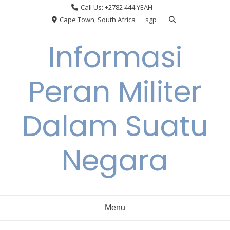
Skip
Call Us: +2782 444 YEAH
to
Cape Town, South Africa
sgp
content
Informasi
Peran Militer
Dalam Suatu
Negara
Menu