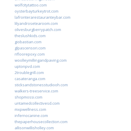
wolfcitytattoo.com
oysterbayturkeytrot.com
lafronterarestauranteybar.com
lilyandrosetearoom.com
olivesburgberrypatch.com
theslushkids.com
giobastian.com
glpascensori.com
rifloorepoxy.com
woolleymillingandpaving.com
uptonpvd.com
2troublegrill.com
casateranga.com
sticksandstonesstudiooh.com
walkers-treeservice.com
shopmossi.com
untamedcollectivesd.com
mxpwellness.com
infernocanine.com
thepaperhousecollection.com
allisonwillisholley.com