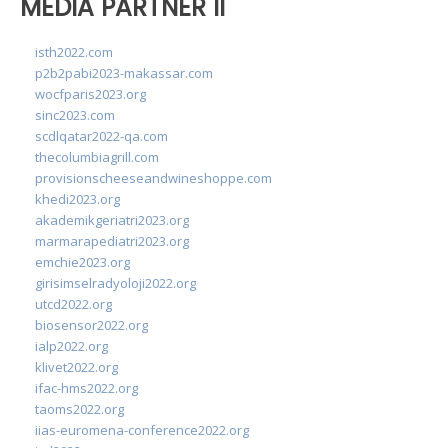
MEDIA PARTNER II
isth2022.com
p2b2pabi2023-makassar.com
wocfparis2023.org
sinc2023.com
scdlqatar2022-qa.com
thecolumbiagrill.com
provisionscheeseandwineshoppe.com
khedi2023.org
akademikgeriatri2023.org
marmarapediatri2023.org
emchie2023.org
girisimselradyoloji2022.org
utcd2022.org
biosensor2022.org
ialp2022.org
klivet2022.org
ifac-hms2022.org
taoms2022.org
iias-euromena-conference2022.org