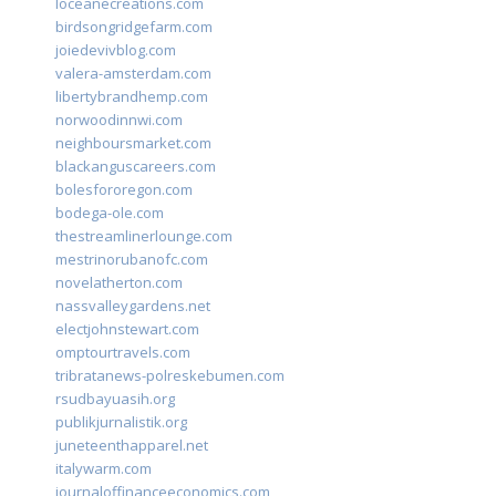
loceanecreations.com
birdsongridgefarm.com
joiedevivblog.com
valera-amsterdam.com
libertybrandhemp.com
norwoodinnwi.com
neighboursmarket.com
blackanguscareers.com
bolesfororegon.com
bodega-ole.com
thestreamlinerlounge.com
mestrinorubanofc.com
novelatherton.com
nassvalleygardens.net
electjohnstewart.com
omptourtravels.com
tribratanews-polreskebumen.com
rsudbayuasih.org
publikjurnalistik.org
juneteenthapparel.net
italywarm.com
journaloffinanceeconomics.com