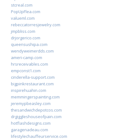
stcreal.com
PopUpFlea.com
valueml.com
rebeccatorresjewelry.com
jmpbliss.com
drjorgerico.com
queensushipa.com
wendyweimerdds.com
ameri-camp.com
hrsreceivables.com
empconst1.com
cinderella-support.com
bigpinkrestaurant.com
inspirehuahin.com
memmingerspainting.com
jeremypbeasley.com
thesandwichdepotcos.com
drgiggleshouseofpain.com
hotflashdesigns.com
garagenadeau.com
lifestylechauffeurservice.com