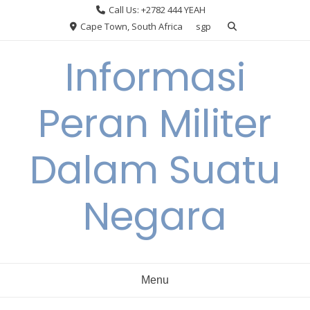
Skip
Call Us: +2782 444 YEAH
to
Cape Town, South Africa
sgp
content
Informasi
Peran Militer
Dalam Suatu
Negara
Menu