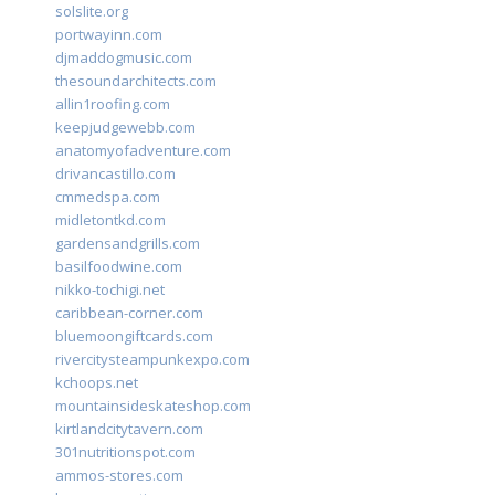
solslite.org
portwayinn.com
djmaddogmusic.com
thesoundarchitects.com
allin1roofing.com
keepjudgewebb.com
anatomyofadventure.com
drivancastillo.com
cmmedspa.com
midletontkd.com
gardensandgrills.com
basilfoodwine.com
nikko-tochigi.net
caribbean-corner.com
bluemoongiftcards.com
rivercitysteampunkexpo.com
kchoops.net
mountainsideskateshop.com
kirtlandcitytavern.com
301nutritionspot.com
ammos-stores.com