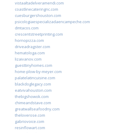
vistaaltadelveramendi.com
coastlinecateringnc.com
cuesburgershouston.com
psicologiaespecializadaencampeche.com
dmtacos.com
crescentstreetprinting.com
hornopizza.com
driveadragster.com
hematologa.com
lizaivanov.com
guesttinyhomes.com
home-plow-by-meyer.com
palatelatincuisine.com
blackdoglegacy.com
eatvivahouston.com
thebigshowok.com
chimeandstave.com
greatwallseafoodny.com
theloverose.com
gabriovoice.com
resinflowart.com