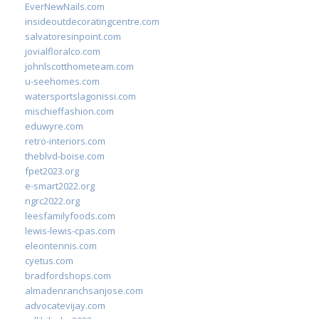
EverNewNails.com
insideoutdecoratingcentre.com
salvatoresinpoint.com
jovialfloralco.com
johnlscotthometeam.com
u-seehomes.com
watersportslagonissi.com
mischieffashion.com
eduwyre.com
retro-interiors.com
theblvd-boise.com
fpet2023.org
e-smart2022.org
ngrc2022.org
leesfamilyfoods.com
lewis-lewis-cpas.com
eleontennis.com
cyetus.com
bradfordshops.com
almadenranchsanjose.com
advocatevijay.com