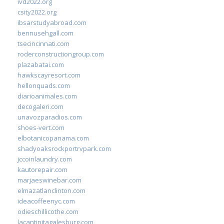
ivd2022.org
csity2022.org
ibsarstudyabroad.com
bennusehgall.com
tsecincinnati.com
roderconstructiongroup.com
plazabatai.com
hawkscayresort.com
hellonquads.com
diarioanimales.com
decogaleri.com
unavozparadios.com
shoes-vert.com
elbotanicopanama.com
shadyoaksrockportrvpark.com
jccoinlaundry.com
kautorepair.com
marjaeswinebar.com
elmazatlanclinton.com
ideacoffeenyc.com
odieschillicothe.com
lacantinitagalesburg.com