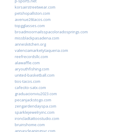
p-sports.net
korsairstreetwear.com
petshopallston.com
avenue26tacos.com
topgglasses.com
broadmoornailsspacoloradosprings.com
missblackpasadena.com
anneskitchen.org
valenciamarketytaqueria.com
reefrecordsllc.com
alawaffle.com
aryouthfishing.com
united-basketball.com
tios-tacos.com
cafecito-satx.com
graduacionviu2023.com
pecanjackstogo.com
zengardendayspa.com
sparklejewelryinc.com
ironcladtattoostudio.com
bruinshome.com
annascleaningsvc.com