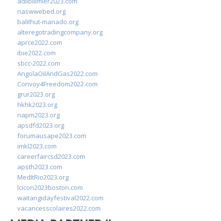
adlibilimler2023.com
naswwebed.org
balithut-manado.org
alteregotradingcompany.org
aprce2022.com
ibie2022.com
sbcc-2022.com
AngolaOilAndGas2022.com
Convoy4Freedom2022.com
grur2023.org
hkhk2023.org
napm2023.org
apsdfd2023.org
forumausape2023.com
imkl2023.com
careerfaircsd2023.com
apsth2023.com
MedItRio2023.org
lcicon2023boston.com
waitangidayfestival2022.com
vacancesscolaires2022.com