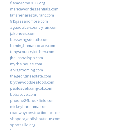
fiamc-rome2022.org
mariceworldessentials.com
lafisheriarestaurant.com
915jazzandmore.com
aguadulce-countryfair.com
jakehovis.com
bosswingsduluth.com
birminghamautocare.com
tonyscountrykitchen.com
jbellasnailspa.com
mychaihouse.com
alvisgrooming.com
thegeorginaestate.com
blythewoodseafood.com
paolosdelibangkok.com
bobacove.com
phoone24brookfield.com
mickeybarmama.com
roadwayconstructioninc.com
shopdragonflyboutique.com
sportszilla.org