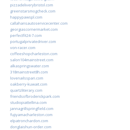
pizzadeliverybristol.com
greenstarsmogcheck.com
happypawspl.com
callahansautoservicecenter.com
georgiascornermarket.com
perfectfit24-7.com
portugalprivatedriver.com
von-racer.com
coffeeshopcharleston.com
salon104mainstreet.com
alkaspringswater.com
318mainstreet8h.com
lovenailsspari.com
oakberry-kuwait.com
quartzliterary.com
friendsofbroderickpark.com
studiopiattellina.com
jannagrillspringfield.com
fujiyamacharleston.com
elpatronchardon.com
donglaishun-order.com