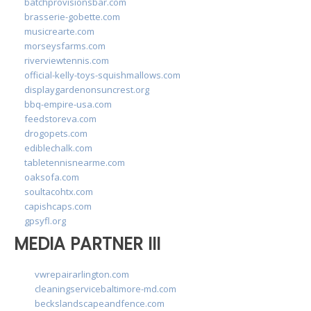
batchprovisionsbar.com
brasserie-gobette.com
musicrearte.com
morseysfarms.com
riverviewtennis.com
official-kelly-toys-squishmallows.com
displaygardenonsuncrest.org
bbq-empire-usa.com
feedstoreva.com
drogopets.com
ediblechalk.com
tabletennisnearme.com
oaksofa.com
soultacohtx.com
capishcaps.com
gpsyfl.org
MEDIA PARTNER III
vwrepairarlington.com
cleaningservicebaltimore-md.com
beckslandscapeandfence.com