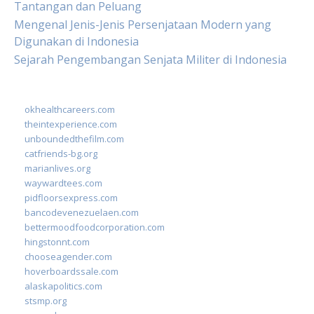
Tantangan dan Peluang
Mengenal Jenis-Jenis Persenjataan Modern yang
Digunakan di Indonesia
Sejarah Pengembangan Senjata Militer di Indonesia
okhealthcareers.com
theintexperience.com
unboundedthefilm.com
catfriends-bg.org
marianlives.org
waywardtees.com
pidfloorsexpress.com
bancodevenezuelaen.com
bettermoodfoodcorporation.com
hingstonnt.com
chooseagender.com
hoverboardssale.com
alaskapolitics.com
stsmp.org