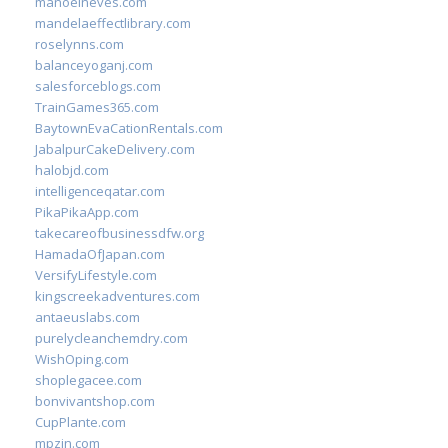
manoelneves.com
mandelaeffectlibrary.com
roselynns.com
balanceyoganj.com
salesforceblogs.com
TrainGames365.com
BaytownEvaCationRentals.com
JabalpurCakeDelivery.com
halobjd.com
intelligenceqatar.com
PikaPikaApp.com
takecareofbusinessdfw.org
HamadaOfJapan.com
VersifyLifestyle.com
kingscreekadventures.com
antaeuslabs.com
purelycleanchemdry.com
WishOping.com
shoplegacee.com
bonvivantshop.com
CupPlante.com
mpzin.com