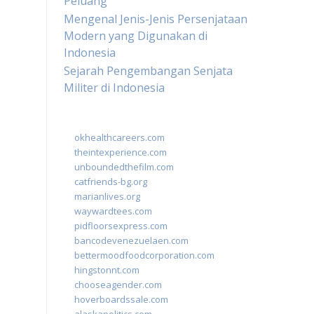
Peluang
Mengenal Jenis-Jenis Persenjataan
Modern yang Digunakan di
Indonesia
Sejarah Pengembangan Senjata
Militer di Indonesia
okhealthcareers.com
theintexperience.com
unboundedthefilm.com
catfriends-bg.org
marianlives.org
waywardtees.com
pidfloorsexpress.com
bancodevenezuelaen.com
bettermoodfoodcorporation.com
hingstonnt.com
chooseagender.com
hoverboardssale.com