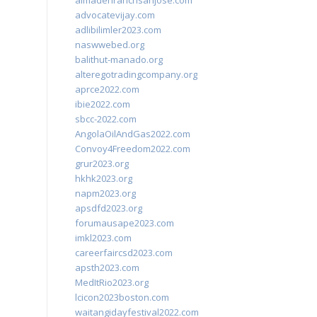
almadenranchsanjose.com
advocatevijay.com
adlibilimler2023.com
naswwebed.org
balithut-manado.org
alteregotradingcompany.org
aprce2022.com
ibie2022.com
sbcc-2022.com
AngolaOilAndGas2022.com
Convoy4Freedom2022.com
grur2023.org
hkhk2023.org
napm2023.org
apsdfd2023.org
forumausape2023.com
imkl2023.com
careerfaircsd2023.com
apsth2023.com
MedItRio2023.org
lcicon2023boston.com
waitangidayfestival2022.com