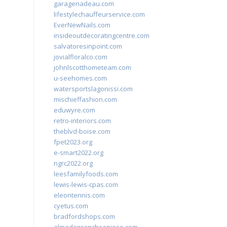
garagenadeau.com
lifestylechauffeurservice.com
EverNewNails.com
insideoutdecoratingcentre.com
salvatoresinpoint.com
jovialfloralco.com
johnlscotthometeam.com
u-seehomes.com
watersportslagonissi.com
mischieffashion.com
eduwyre.com
retro-interiors.com
theblvd-boise.com
fpet2023.org
e-smart2022.org
ngrc2022.org
leesfamilyfoods.com
lewis-lewis-cpas.com
eleontennis.com
cyetus.com
bradfordshops.com