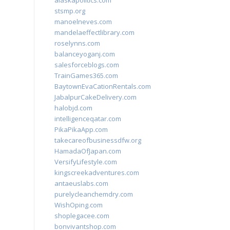
alaskapolitics.com
stsmp.org
manoelneves.com
mandelaeffectlibrary.com
roselynns.com
balanceyoganj.com
salesforceblogs.com
TrainGames365.com
BaytownEvaCationRentals.com
JabalpurCakeDelivery.com
halobjd.com
intelligenceqatar.com
PikaPikaApp.com
takecareofbusinessdfw.org
HamadaOfJapan.com
VersifyLifestyle.com
kingscreekadventures.com
antaeuslabs.com
purelycleanchemdry.com
WishOping.com
shoplegacee.com
bonvivantshop.com