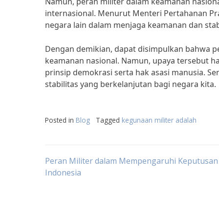
Namun, peran militer dalam keamanan nasiona
internasional. Menurut Menteri Pertahanan Pr
negara lain dalam menjaga keamanan dan stabi
Dengan demikian, dapat disimpulkan bahwa pe
keamanan nasional. Namun, upaya tersebut har
prinsip demokrasi serta hak asasi manusia. 
stabilitas yang berkelanjutan bagi negara kita.
Posted in
Blog
Tagged
kegunaan militer adalah
Post
Peran Militer dalam Mempengaruhi Keputusan P
Indonesia
navigation