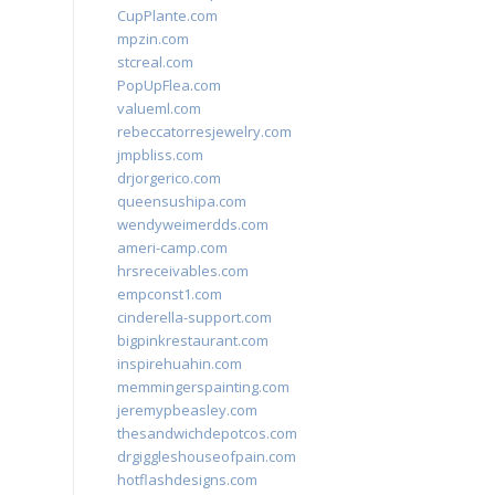
CupPlante.com
mpzin.com
stcreal.com
PopUpFlea.com
valueml.com
rebeccatorresjewelry.com
jmpbliss.com
drjorgerico.com
queensushipa.com
wendyweimerdds.com
ameri-camp.com
hrsreceivables.com
empconst1.com
cinderella-support.com
bigpinkrestaurant.com
inspirehuahin.com
memmingerspainting.com
jeremypbeasley.com
thesandwichdepotcos.com
drgiggleshouseofpain.com
hotflashdesigns.com