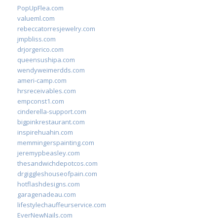
PopUpFlea.com
valueml.com
rebeccatorresjewelry.com
jmpbliss.com
drjorgerico.com
queensushipa.com
wendyweimerdds.com
ameri-camp.com
hrsreceivables.com
empconst1.com
cinderella-support.com
bigpinkrestaurant.com
inspirehuahin.com
memmingerspainting.com
jeremypbeasley.com
thesandwichdepotcos.com
drgiggleshouseofpain.com
hotflashdesigns.com
garagenadeau.com
lifestylechauffeurservice.com
EverNewNails.com