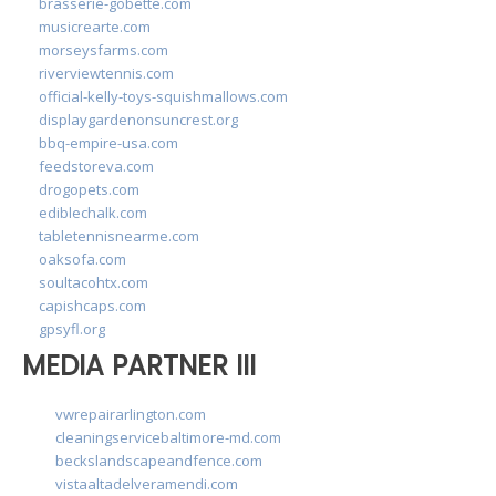
brasserie-gobette.com
musicrearte.com
morseysfarms.com
riverviewtennis.com
official-kelly-toys-squishmallows.com
displaygardenonsuncrest.org
bbq-empire-usa.com
feedstoreva.com
drogopets.com
ediblechalk.com
tabletennisnearme.com
oaksofa.com
soultacohtx.com
capishcaps.com
gpsyfl.org
MEDIA PARTNER III
vwrepairarlington.com
cleaningservicebaltimore-md.com
beckslandscapeandfence.com
vistaaltadelveramendi.com