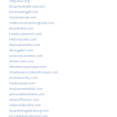
csity2022.org
ibsarstudyabroad.com
bennusehgall.com
tsecincinnati.com
roderconstructiongroup.com
plazabatai.com
hawkscayresort.com
hellonquads.com
diarioanimales.com
decogaleri.com
unavozparadios.com
shoes-vert.com
elbotanicopanama.com
shadyoaksrockportrvpark.com
jccoinlaundry.com
kautorepair.com
marjaeswinebar.com
elmazatlanclinton.com
ideacoffeenyc.com
odieschillicothe.com
lacantinitagalesburg.com
pizzadeliverybristol.com