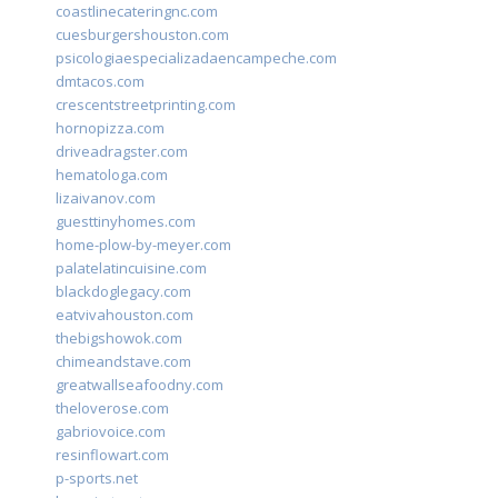
coastlinecateringnc.com
cuesburgershouston.com
psicologiaespecializadaencampeche.com
dmtacos.com
crescentstreetprinting.com
hornopizza.com
driveadragster.com
hematologa.com
lizaivanov.com
guesttinyhomes.com
home-plow-by-meyer.com
palatelatincuisine.com
blackdoglegacy.com
eatvivahouston.com
thebigshowok.com
chimeandstave.com
greatwallseafoodny.com
theloverose.com
gabriovoice.com
resinflowart.com
p-sports.net