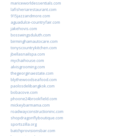
mariceworldessentials.com
lafisheriarestaurant.com
915jazzandmore.com
aguadulce-countryfair.com
jakehovis.com
bosswingsduluth.com
birminghamautocare.com
tonyscountrykitchen.com
jbellasnailspa.com
mychaihouse.com
alvisgrooming.com
thegeorginaestate.com
blythewoodseafood.com
paolosdelibangkok.com
bobacove.com
phoone24brookfield.com
mickeybarmama.com
roadwayconstructioninc.com
shopdragonflyboutique.com
sportszilla.org
batchprovisionsbar.com