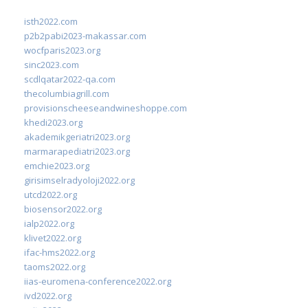
isth2022.com
p2b2pabi2023-makassar.com
wocfparis2023.org
sinc2023.com
scdlqatar2022-qa.com
thecolumbiagrill.com
provisionscheeseandwineshoppe.com
khedi2023.org
akademikgeriatri2023.org
marmarapediatri2023.org
emchie2023.org
girisimselradyoloji2022.org
utcd2022.org
biosensor2022.org
ialp2022.org
klivet2022.org
ifac-hms2022.org
taoms2022.org
iias-euromena-conference2022.org
ivd2022.org