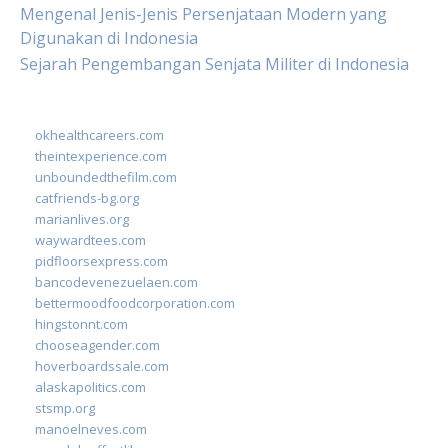
Mengenal Jenis-Jenis Persenjataan Modern yang
Digunakan di Indonesia
Sejarah Pengembangan Senjata Militer di Indonesia
okhealthcareers.com
theintexperience.com
unboundedthefilm.com
catfriends-bg.org
marianlives.org
waywardtees.com
pidfloorsexpress.com
bancodevenezuelaen.com
bettermoodfoodcorporation.com
hingstonnt.com
chooseagender.com
hoverboardssale.com
alaskapolitics.com
stsmp.org
manoelneves.com