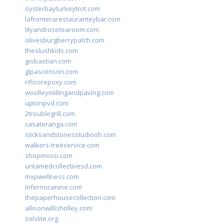
oysterbayturkeytrot.com
lafronterarestauranteybar.com
lilyandrosetearoom.com
olivesburgberrypatch.com
theslushkids.com
giobastian.com
glpascensori.com
rifloorepoxy.com
woolleymillingandpaving.com
uptonpvd.com
2troublegrill.com
casateranga.com
sticksandstonesstudiooh.com
walkers-treeservice.com
shopmossi.com
untamedcollectivesd.com
mxpwellness.com
infernocanine.com
thepaperhousecollection.com
allisonwillisholley.com
solslite.org