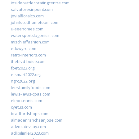
insideoutdecoratingcentre.com
salvatoresinpoint.com
jovialfloralco.com
johnlscotthometeam.com
u-seehomes.com
watersportslagonissi.com
mischieffashion.com
eduwyre.com
retro-interiors.com
theblvd-boise.com
fpet2023.org
e-smart2022.org
ngrc2022.org
leesfamilyfoods.com
lewis-lewis-cpas.com
eleontennis.com
cyetus.com
bradfordshops.com
almadenranchsanjose.com
advocatevijay.com
adlibilimler2023.com