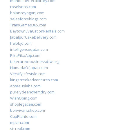
mandelaeffectlibrary.com
roselynns.com
balanceyoganj.com
salesforceblogs.com
TrainGames365.com
BaytownEvaCationRentals.com
JabalpurCakeDelivery.com
halobjd.com
intelligenceqatar.com
PikaPikaApp.com
takecareofbusinessdfw.org
HamadaOfJapan.com
VersifyLifestyle.com
kingscreekadventures.com
antaeuslabs.com
purelycleanchemdry.com
WishOping.com
shoplegacee.com
bonvivantshop.com
CupPlante.com
mpzin.com
stcreal.com