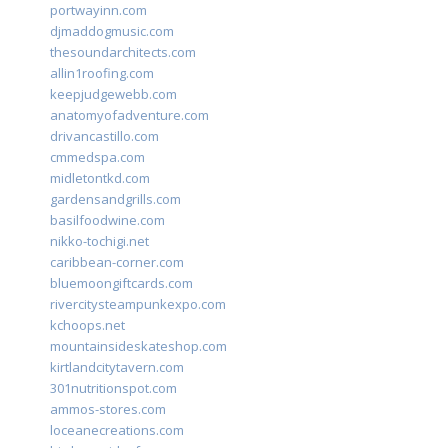
portwayinn.com
djmaddogmusic.com
thesoundarchitects.com
allin1roofing.com
keepjudgewebb.com
anatomyofadventure.com
drivancastillo.com
cmmedspa.com
midletontkd.com
gardensandgrills.com
basilfoodwine.com
nikko-tochigi.net
caribbean-corner.com
bluemoongiftcards.com
rivercitysteampunkexpo.com
kchoops.net
mountainsideskateshop.com
kirtlandcitytavern.com
301nutritionspot.com
ammos-stores.com
loceanecreations.com