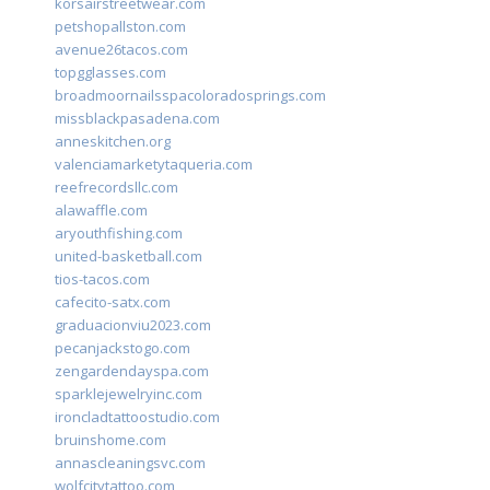
korsairstreetwear.com
petshopallston.com
avenue26tacos.com
topgglasses.com
broadmoornailsspacoloradosprings.com
missblackpasadena.com
anneskitchen.org
valenciamarketytaqueria.com
reefrecordsllc.com
alawaffle.com
aryouthfishing.com
united-basketball.com
tios-tacos.com
cafecito-satx.com
graduacionviu2023.com
pecanjackstogo.com
zengardendayspa.com
sparklejewelryinc.com
ironcladtattoostudio.com
bruinshome.com
annascleaningsvc.com
wolfcitytattoo.com