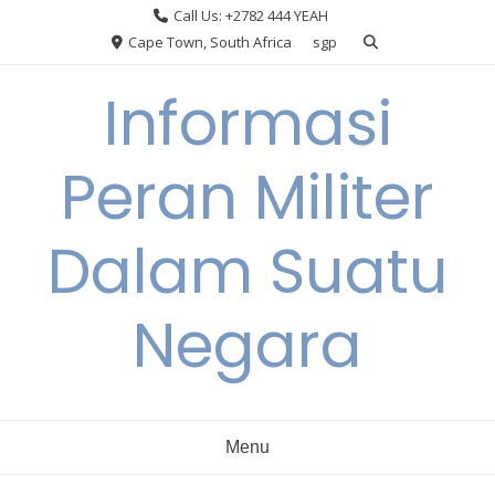
Skip
Call Us: +2782 444 YEAH
to
Cape Town, South Africa
sgp
content
Informasi
Peran Militer
Dalam Suatu
Negara
Menu