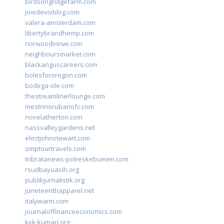
birdsongridgefarm.com
joiedevivblog.com
valera-amsterdam.com
libertybrandhemp.com
norwoodinnwi.com
neighboursmarket.com
blackanguscareers.com
bolesfororegon.com
bodega-ole.com
thestreamlinerlounge.com
mestrinorubanofc.com
novelatherton.com
nassvalleygardens.net
electjohnstewart.com
omptourtravels.com
tribratanews-polreskebumen.com
rsudbayuasih.org
publikjurnalistik.org
juneteenthapparel.net
italywarm.com
journaloffinanceeconomics.com
kvk-kumari.org