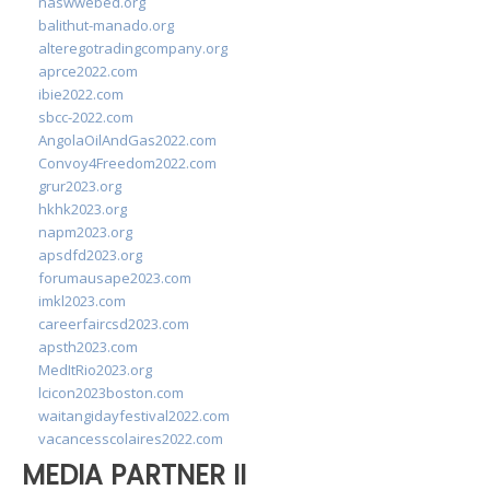
naswwebed.org
balithut-manado.org
alteregotradingcompany.org
aprce2022.com
ibie2022.com
sbcc-2022.com
AngolaOilAndGas2022.com
Convoy4Freedom2022.com
grur2023.org
hkhk2023.org
napm2023.org
apsdfd2023.org
forumausape2023.com
imkl2023.com
careerfaircsd2023.com
apsth2023.com
MedItRio2023.org
lcicon2023boston.com
waitangidayfestival2022.com
vacancesscolaires2022.com
MEDIA PARTNER II