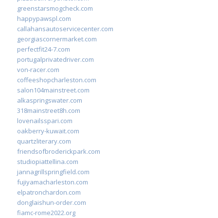
greenstarsmogcheck.com
happypawspl.com
callahansautoservicecenter.com
georgiascornermarket.com
perfectfit24-7.com
portugalprivatedriver.com
von-racer.com
coffeeshopcharleston.com
salon104mainstreet.com
alkaspringswater.com
318mainstreet8h.com
lovenailsspari.com
oakberry-kuwait.com
quartzliterary.com
friendsofbroderickpark.com
studiopiattellina.com
jannagrillspringfield.com
fujiyamacharleston.com
elpatronchardon.com
donglaishun-order.com
fiamc-rome2022.org