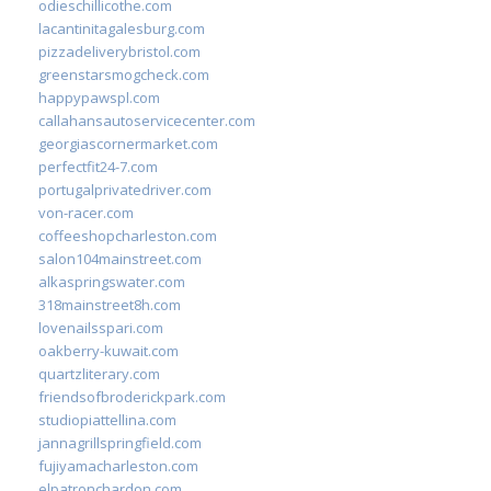
odieschillicothe.com
lacantinitagalesburg.com
pizzadeliverybristol.com
greenstarsmogcheck.com
happypawspl.com
callahansautoservicecenter.com
georgiascornermarket.com
perfectfit24-7.com
portugalprivatedriver.com
von-racer.com
coffeeshopcharleston.com
salon104mainstreet.com
alkaspringswater.com
318mainstreet8h.com
lovenailsspari.com
oakberry-kuwait.com
quartzliterary.com
friendsofbroderickpark.com
studiopiattellina.com
jannagrillspringfield.com
fujiyamacharleston.com
elpatronchardon.com