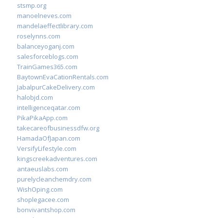
stsmp.org
manoelneves.com
mandelaeffectlibrary.com
roselynns.com
balanceyoganj.com
salesforceblogs.com
TrainGames365.com
BaytownEvaCationRentals.com
JabalpurCakeDelivery.com
halobjd.com
intelligenceqatar.com
PikaPikaApp.com
takecareofbusinessdfw.org
HamadaOfJapan.com
VersifyLifestyle.com
kingscreekadventures.com
antaeuslabs.com
purelycleanchemdry.com
WishOping.com
shoplegacee.com
bonvivantshop.com