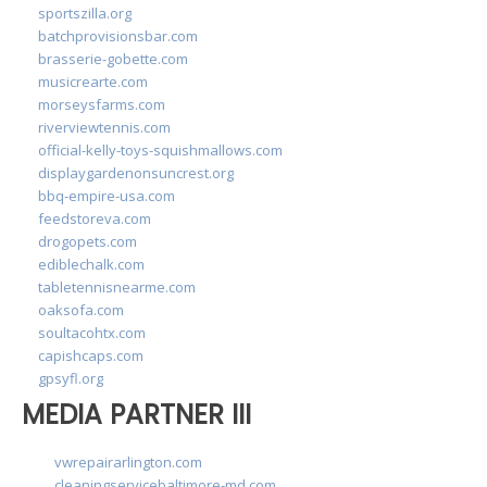
sportszilla.org
batchprovisionsbar.com
brasserie-gobette.com
musicrearte.com
morseysfarms.com
riverviewtennis.com
official-kelly-toys-squishmallows.com
displaygardenonsuncrest.org
bbq-empire-usa.com
feedstoreva.com
drogopets.com
ediblechalk.com
tabletennisnearme.com
oaksofa.com
soultacohtx.com
capishcaps.com
gpsyfl.org
MEDIA PARTNER III
vwrepairarlington.com
cleaningservicebaltimore-md.com