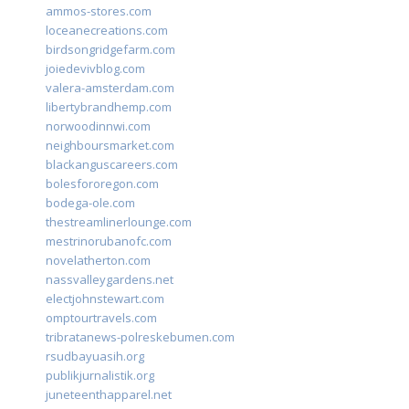
ammos-stores.com
loceanecreations.com
birdsongridgefarm.com
joiedevivblog.com
valera-amsterdam.com
libertybrandhemp.com
norwoodinnwi.com
neighboursmarket.com
blackanguscareers.com
bolesfororegon.com
bodega-ole.com
thestreamlinerlounge.com
mestrinorubanofc.com
novelatherton.com
nassvalleygardens.net
electjohnstewart.com
omptourtravels.com
tribratanews-polreskebumen.com
rsudbayuasih.org
publikjurnalistik.org
juneteenthapparel.net