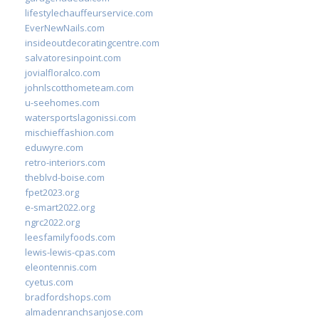
lifestylechauffeurservice.com
EverNewNails.com
insideoutdecoratingcentre.com
salvatoresinpoint.com
jovialfloralco.com
johnlscotthometeam.com
u-seehomes.com
watersportslagonissi.com
mischieffashion.com
eduwyre.com
retro-interiors.com
theblvd-boise.com
fpet2023.org
e-smart2022.org
ngrc2022.org
leesfamilyfoods.com
lewis-lewis-cpas.com
eleontennis.com
cyetus.com
bradfordshops.com
almadenranchsanjose.com