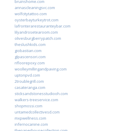
bruinshome.com
annascleaningsvc.com
wolfcitytattoo.com
oysterbayturkeytrot.com
lafronterarestauranteybar.com
lilyandrosetearoom.com
olivesburgberrypatch.com
theslushkids.com
giobastian.com
glpascensori.com
rifloorepoxy.com
woolleymillingandpaving.com
uptonpvd.com
2troublegrill.com
casateranga.com
sticksandstonesstudiooh.com
walkers-treeservice.com
shopmossi.com
untamedcollectivesd.com
mxpwellness.com
infernocanine.com
thepaperhousecollection.com