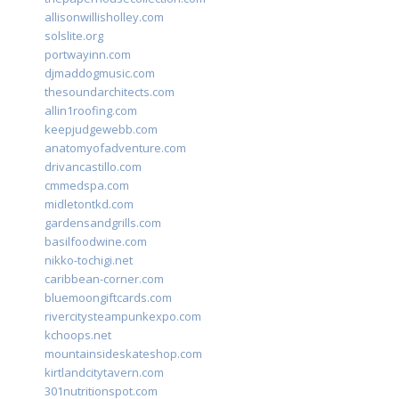
allisonwillisholley.com
solslite.org
portwayinn.com
djmaddogmusic.com
thesoundarchitects.com
allin1roofing.com
keepjudgewebb.com
anatomyofadventure.com
drivancastillo.com
cmmedspa.com
midletontkd.com
gardensandgrills.com
basilfoodwine.com
nikko-tochigi.net
caribbean-corner.com
bluemoongiftcards.com
rivercitysteampunkexpo.com
kchoops.net
mountainsideskateshop.com
kirtlandcitytavern.com
301nutritionspot.com