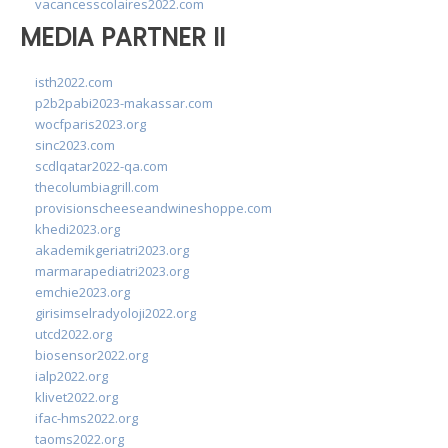
vacancesscolaires2022.com
MEDIA PARTNER II
isth2022.com
p2b2pabi2023-makassar.com
wocfparis2023.org
sinc2023.com
scdlqatar2022-qa.com
thecolumbiagrill.com
provisionscheeseandwineshoppe.com
khedi2023.org
akademikgeriatri2023.org
marmarapediatri2023.org
emchie2023.org
girisimselradyoloji2022.org
utcd2022.org
biosensor2022.org
ialp2022.org
klivet2022.org
ifac-hms2022.org
taoms2022.org