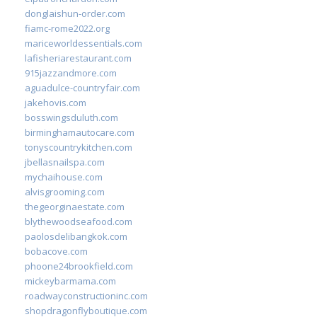
donglaishun-order.com
fiamc-rome2022.org
mariceworldessentials.com
lafisheriarestaurant.com
915jazzandmore.com
aguadulce-countryfair.com
jakehovis.com
bosswingsduluth.com
birminghamautocare.com
tonyscountrykitchen.com
jbellasnailspa.com
mychaihouse.com
alvisgrooming.com
thegeorginaestate.com
blythewoodseafood.com
paolosdelibangkok.com
bobacove.com
phoone24brookfield.com
mickeybarmama.com
roadwayconstructioninc.com
shopdragonflyboutique.com