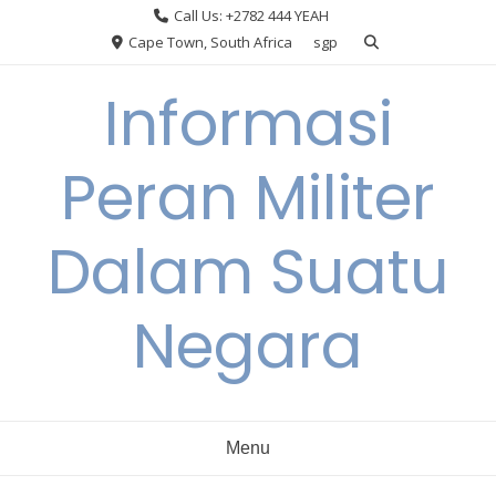
Skip
Call Us: +2782 444 YEAH
to
Cape Town, South Africa
sgp
content
Informasi
Peran Militer
Dalam Suatu
Negara
Menu