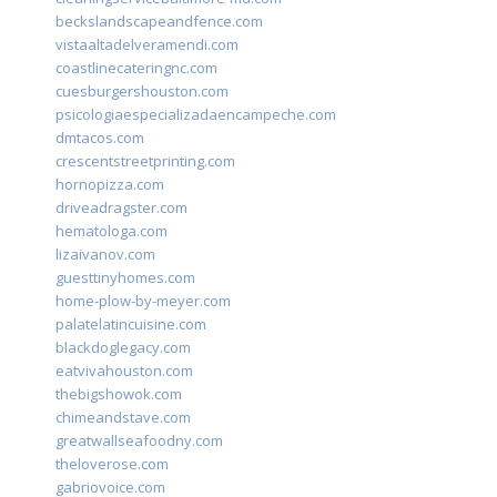
beckslandscapeandfence.com
vistaaltadelveramendi.com
coastlinecateringnc.com
cuesburgershouston.com
psicologiaespecializadaencampeche.com
dmtacos.com
crescentstreetprinting.com
hornopizza.com
driveadragster.com
hematologa.com
lizaivanov.com
guesttinyhomes.com
home-plow-by-meyer.com
palatelatincuisine.com
blackdoglegacy.com
eatvivahouston.com
thebigshowok.com
chimeandstave.com
greatwallseafoodny.com
theloverose.com
gabriovoice.com