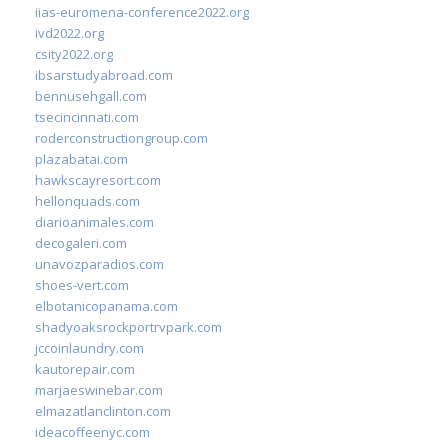
iias-euromena-conference2022.org
ivd2022.org
csity2022.org
ibsarstudyabroad.com
bennusehgall.com
tsecincinnati.com
roderconstructiongroup.com
plazabatai.com
hawkscayresort.com
hellonquads.com
diarioanimales.com
decogaleri.com
unavozparadios.com
shoes-vert.com
elbotanicopanama.com
shadyoaksrockportrvpark.com
jccoinlaundry.com
kautorepair.com
marjaeswinebar.com
elmazatlanclinton.com
ideacoffeenyc.com