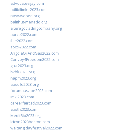
advocatevijay.com
adlibilimler2023.com
naswwebed.org
balithut-manado.org
alteregotradingcompany.org
aprce2022.com
ibie2022.com
sbcc-2022.com
AngolaOilAndGas2022.com
Convoy4Freedom2022.com
grur2023.org
hkhk2023.org
napm2023.org
apsdfd2023.org
forumausape2023.com
imkl2023.com
careerfaircsd2023.com
apsth2023.com
MedItRio2023.org
lcicon2023boston.com
waitangidayfestival2022.com