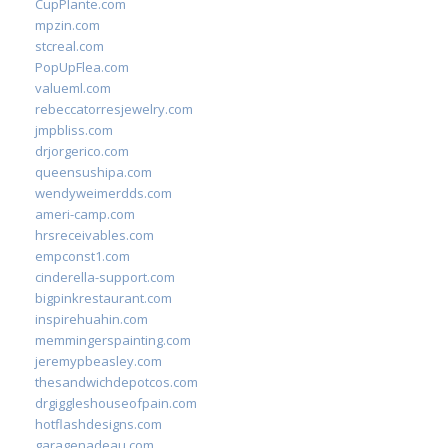
CupPlante.com
mpzin.com
stcreal.com
PopUpFlea.com
valueml.com
rebeccatorresjewelry.com
jmpbliss.com
drjorgerico.com
queensushipa.com
wendyweimerdds.com
ameri-camp.com
hrsreceivables.com
empconst1.com
cinderella-support.com
bigpinkrestaurant.com
inspirehuahin.com
memmingerspainting.com
jeremypbeasley.com
thesandwichdepotcos.com
drgiggleshouseofpain.com
hotflashdesigns.com
garagenadeau.com