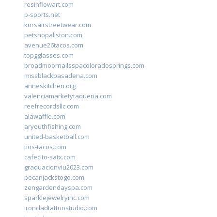
resinflowart.com
p-sports.net
korsairstreetwear.com
petshopallston.com
avenue26tacos.com
topgglasses.com
broadmoornailsspacoloradosprings.com
missblackpasadena.com
anneskitchen.org
valenciamarketytaqueria.com
reefrecordsllc.com
alawaffle.com
aryouthfishing.com
united-basketball.com
tios-tacos.com
cafecito-satx.com
graduacionviu2023.com
pecanjackstogo.com
zengardendayspa.com
sparklejewelryinc.com
ironcladtattoostudio.com