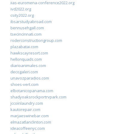
iias-euromena-conference2022.org
ivd2022.org
csity2022.org
ibsarstudyabroad.com
bennusehgall.com
tsecincinnati.com
roderconstructiongroup.com
plazabatai.com
hawkscayresort.com
hellonquads.com
diarioanimales.com
decogaleri.com
unavozparadios.com
shoes-vert.com
elbotanicopanama.com
shadyoaksrockportrvpark.com
jccoinlaundry.com
kautorepair.com
marjaeswinebar.com
elmazatlanclinton.com
ideacoffeenyc.com