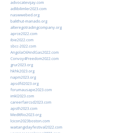
advocatevijay.com
adlibilimler2023.com
naswwebed.org
balithut-manado.org
alteregotradingcompany.org
aprce2022.com
ibie2022.com
sbcc-2022.com
AngolaOilAndGas2022.com
Convoy4Freedom2022.com
grur2023.org
hkhk2023.org
napm2023.org
apsdfd2023.org
forumausape2023.com
imkl2023.com
careerfaircsd2023.com
apsth2023.com
MedItRio2023.org
lcicon2023boston.com
waitangidayfestival2022.com