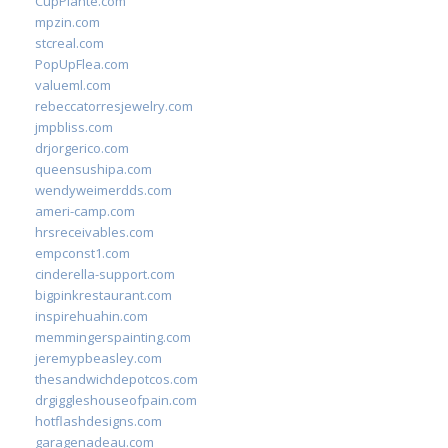
CupPlante.com
mpzin.com
stcreal.com
PopUpFlea.com
valueml.com
rebeccatorresjewelry.com
jmpbliss.com
drjorgerico.com
queensushipa.com
wendyweimerdds.com
ameri-camp.com
hrsreceivables.com
empconst1.com
cinderella-support.com
bigpinkrestaurant.com
inspirehuahin.com
memmingerspainting.com
jeremypbeasley.com
thesandwichdepotcos.com
drgiggleshouseofpain.com
hotflashdesigns.com
garagenadeau.com