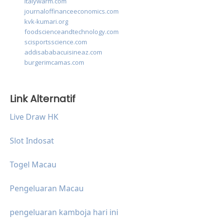
italywarm.com
journaloffinanceeconomics.com
kvk-kumari.org
foodscienceandtechnology.com
scisportsscience.com
addisababacuisineaz.com
burgerimcamas.com
Link Alternatif
Live Draw HK
Slot Indosat
Togel Macau
Pengeluaran Macau
pengeluaran kamboja hari ini