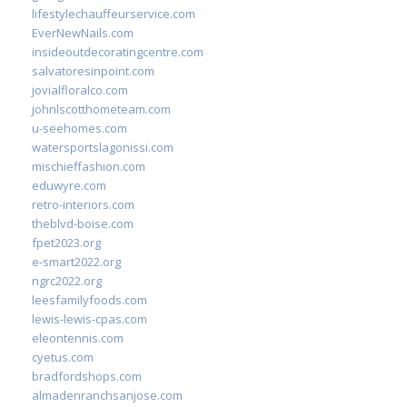
lifestylechauffeurservice.com
EverNewNails.com
insideoutdecoratingcentre.com
salvatoresinpoint.com
jovialfloralco.com
johnlscotthometeam.com
u-seehomes.com
watersportslagonissi.com
mischieffashion.com
eduwyre.com
retro-interiors.com
theblvd-boise.com
fpet2023.org
e-smart2022.org
ngrc2022.org
leesfamilyfoods.com
lewis-lewis-cpas.com
eleontennis.com
cyetus.com
bradfordshops.com
almadenranchsanjose.com