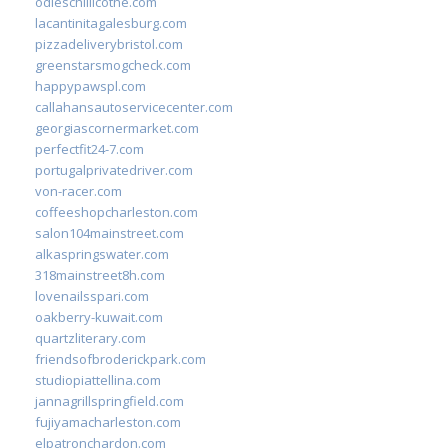
odieschillicothe.com
lacantinitagalesburg.com
pizzadeliverybristol.com
greenstarsmogcheck.com
happypawspl.com
callahansautoservicecenter.com
georgiascornermarket.com
perfectfit24-7.com
portugalprivatedriver.com
von-racer.com
coffeeshopcharleston.com
salon104mainstreet.com
alkaspringswater.com
318mainstreet8h.com
lovenailsspari.com
oakberry-kuwait.com
quartzliterary.com
friendsofbroderickpark.com
studiopiattellina.com
jannagrillspringfield.com
fujiyamacharleston.com
elpatronchardon.com