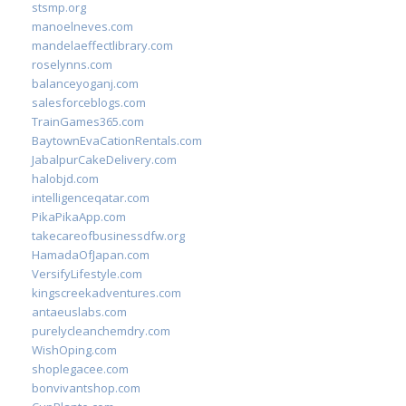
stsmp.org
manoelneves.com
mandelaeffectlibrary.com
roselynns.com
balanceyoganj.com
salesforceblogs.com
TrainGames365.com
BaytownEvaCationRentals.com
JabalpurCakeDelivery.com
halobjd.com
intelligenceqatar.com
PikaPikaApp.com
takecareofbusinessdfw.org
HamadaOfJapan.com
VersifyLifestyle.com
kingscreekadventures.com
antaeuslabs.com
purelycleanchemdry.com
WishOping.com
shoplegacee.com
bonvivantshop.com