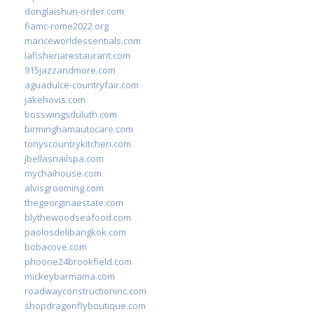
donglaishun-order.com
fiamc-rome2022.org
mariceworldessentials.com
lafisheriarestaurant.com
915jazzandmore.com
aguadulce-countryfair.com
jakehovis.com
bosswingsduluth.com
birminghamautocare.com
tonyscountrykitchen.com
jbellasnailspa.com
mychaihouse.com
alvisgrooming.com
thegeorginaestate.com
blythewoodseafood.com
paolosdelibangkok.com
bobacove.com
phoone24brookfield.com
mickeybarmama.com
roadwayconstructioninc.com
shopdragonflyboutique.com