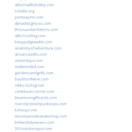
allisonwillisholley.com
solslite.org
portwayinn.com
djmaddogmusic.com
thesoundarchitects.com
allin1roofing.com
keepjudgewebb.com
anatomyofadventure.com
drivancastillo.com
cmmedspa.com
midletontkd.com
gardensandgrills.com
basilfoodwine.com
nikko-tochigi.net
caribbean-corner.com
bluemoongiftcards.com
rivercitysteampunkexpo.com
kchoops.net
mountainsideskateshop.com
kirtlandcitytavern.com
301nutritionspot.com