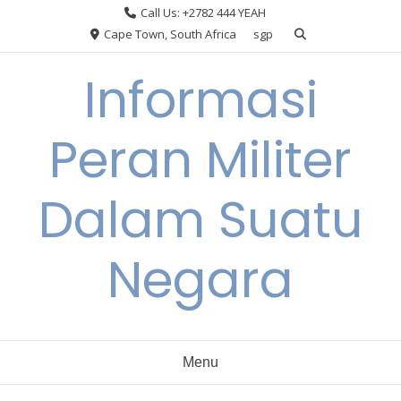
Skip
Call Us: +2782 444 YEAH
to
Cape Town, South Africa
sgp
content
Informasi
Peran Militer
Dalam Suatu
Negara
Menu