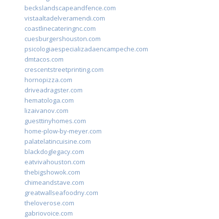
beckslandscapeandfence.com
vistaaltadelveramendi.com
coastlinecateringnc.com
cuesburgershouston.com
psicologiaespecializadaencampeche.com
dmtacos.com
crescentstreetprinting.com
hornopizza.com
driveadragster.com
hematologa.com
lizaivanov.com
guesttinyhomes.com
home-plow-by-meyer.com
palatelatincuisine.com
blackdoglegacy.com
eatvivahouston.com
thebigshowok.com
chimeandstave.com
greatwallseafoodny.com
theloverose.com
gabriovoice.com