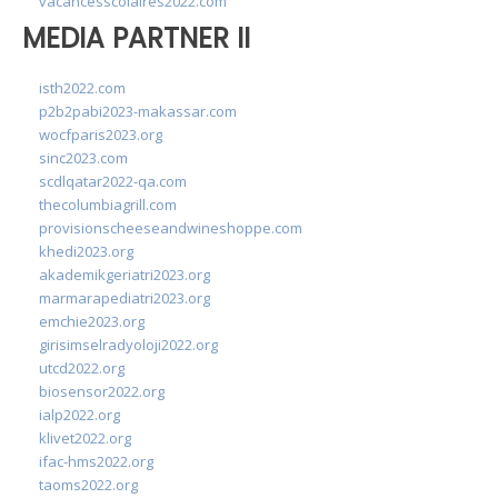
vacancesscolaires2022.com
MEDIA PARTNER II
isth2022.com
p2b2pabi2023-makassar.com
wocfparis2023.org
sinc2023.com
scdlqatar2022-qa.com
thecolumbiagrill.com
provisionscheeseandwineshoppe.com
khedi2023.org
akademikgeriatri2023.org
marmarapediatri2023.org
emchie2023.org
girisimselradyoloji2022.org
utcd2022.org
biosensor2022.org
ialp2022.org
klivet2022.org
ifac-hms2022.org
taoms2022.org