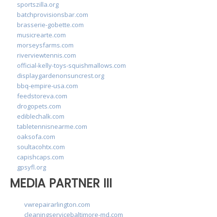
sportszilla.org
batchprovisionsbar.com
brasserie-gobette.com
musicrearte.com
morseysfarms.com
riverviewtennis.com
official-kelly-toys-squishmallows.com
displaygardenonsuncrest.org
bbq-empire-usa.com
feedstoreva.com
drogopets.com
ediblechalk.com
tabletennisnearme.com
oaksofa.com
soultacohtx.com
capishcaps.com
gpsyfl.org
MEDIA PARTNER III
vwrepairarlington.com
cleaningservicebaltimore-md.com