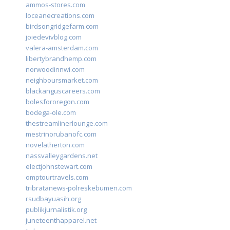
ammos-stores.com
loceanecreations.com
birdsongridgefarm.com
joiedevivblog.com
valera-amsterdam.com
libertybrandhemp.com
norwoodinnwi.com
neighboursmarket.com
blackanguscareers.com
bolesfororegon.com
bodega-ole.com
thestreamlinerlounge.com
mestrinorubanofc.com
novelatherton.com
nassvalleygardens.net
electjohnstewart.com
omptourtravels.com
tribratanews-polreskebumen.com
rsudbayuasih.org
publikjurnalistik.org
juneteenthapparel.net