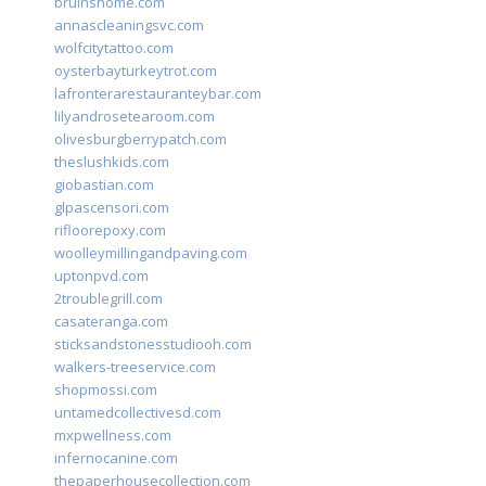
bruinshome.com
annascleaningsvc.com
wolfcitytattoo.com
oysterbayturkeytrot.com
lafronterarestauranteybar.com
lilyandrosetearoom.com
olivesburgberrypatch.com
theslushkids.com
giobastian.com
glpascensori.com
rifloorepoxy.com
woolleymillingandpaving.com
uptonpvd.com
2troublegrill.com
casateranga.com
sticksandstonesstudiooh.com
walkers-treeservice.com
shopmossi.com
untamedcollectivesd.com
mxpwellness.com
infernocanine.com
thepaperhousecollection.com