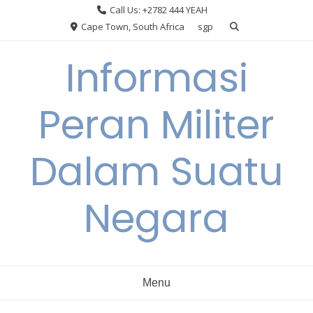
Skip
Call Us: +2782 444 YEAH
to
Cape Town, South Africa
sgp
content
Informasi
Peran Militer
Dalam Suatu
Negara
Menu