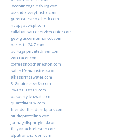
lacantinitagalesburg.com
pizzadeliverybristol.com
greenstarsmogcheck.com
happypawspl.com
callahansautoservicecenter.com
georgiascornermarket.com
perfectfit24-7.com
portugalprivatedriver.com
von-racer.com
coffeeshopcharleston.com
salon104mainstreet.com
alkaspringswater.com
318mainstreet8h.com
lovenailsspari.com
oakberry-kuwait.com
quartzliterary.com
friendsofbroderickpark.com
studiopiattellina.com
jannagrillspringfield.com
fujiyamacharleston.com
elpatronchardon.com