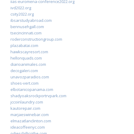
iias-euromena-conference2022.org
ivd2022.org
csity2022.org
ibsarstudyabroad.com
bennusehgall.com
tsecincinnati.com
roderconstructiongroup.com
plazabatai.com
hawkscayresort.com
hellonquads.com
diarioanimales.com
decogaleri.com
unavozparadios.com
shoes-vert.com
elbotanicopanama.com
shadyoaksrockportrvpark.com
jccoinlaundry.com
kautorepair.com
marjaeswinebar.com
elmazatlanclinton.com
ideacoffeenyc.com
odieschillicothe.com