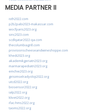
MEDIA PARTNER II
isth2022.com
p2b2pabi2023-makassar.com
wocfparis2023.org
sinc2023.com
scdlqatar2022-qa.com
thecolumbiagrill.com
provisionscheeseandwineshoppe.com
khedi2023.org
akademikgeriatri2023.org
marmarapediatri2023.org
emchie2023.org
girisimselradyoloji2022.org
utcd2022.org
biosensor2022.org
ialp2022.org
klivet2022.org
ifac-hms2022.org
taoms2022.org