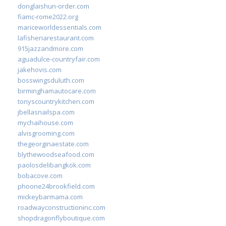
donglaishun-order.com
fiamc-rome2022.org
mariceworldessentials.com
lafisheriarestaurant.com
915jazzandmore.com
aguadulce-countryfair.com
jakehovis.com
bosswingsduluth.com
birminghamautocare.com
tonyscountrykitchen.com
jbellasnailspa.com
mychaihouse.com
alvisgrooming.com
thegeorginaestate.com
blythewoodseafood.com
paolosdelibangkok.com
bobacove.com
phoone24brookfield.com
mickeybarmama.com
roadwayconstructioninc.com
shopdragonflyboutique.com