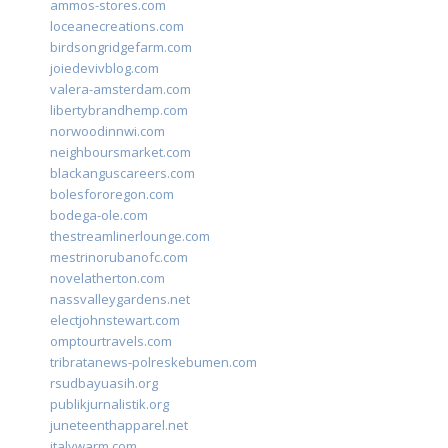
ammos-stores.com
loceanecreations.com
birdsongridgefarm.com
joiedevivblog.com
valera-amsterdam.com
libertybrandhemp.com
norwoodinnwi.com
neighboursmarket.com
blackanguscareers.com
bolesfororegon.com
bodega-ole.com
thestreamlinerlounge.com
mestrinorubanofc.com
novelatherton.com
nassvalleygardens.net
electjohnstewart.com
omptourtravels.com
tribratanews-polreskebumen.com
rsudbayuasih.org
publikjurnalistik.org
juneteenthapparel.net
italywarm.com