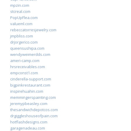
mpzin.com
stcreal.com
PopUpFlea.com
valueml.com
rebeccatorresjewelry.com
jmpbliss.com
drjorgerico.com
queensushipa.com
wendyweimerdds.com
ameri-camp.com
hrsreceivables.com
empconst1.com
cinderella-support.com
bigpinkrestaurant.com
inspirehuahin.com
memmingerspainting.com
jeremypbeasley.com
thesandwichdepotcos.com
drgiggleshouseofpain.com
hotflashdesigns.com
garagenadeau.com