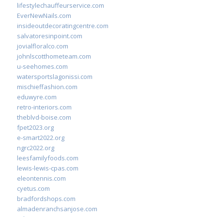
lifestylechauffeurservice.com
EverNewNails.com
insideoutdecoratingcentre.com
salvatoresinpoint.com
jovialfloralco.com
johnlscotthometeam.com
u-seehomes.com
watersportslagonissi.com
mischieffashion.com
eduwyre.com
retro-interiors.com
theblvd-boise.com
fpet2023.org
e-smart2022.org
ngrc2022.org
leesfamilyfoods.com
lewis-lewis-cpas.com
eleontennis.com
cyetus.com
bradfordshops.com
almadenranchsanjose.com