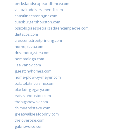
beckslandscapeandfence.com
vistaaltadelveramendi.com
coastlinecateringnc.com
cuesburgershouston.com
psicologiaespecializadaencampeche.com
dmtacos.com
crescentstreetprinting.com
hornopizza.com
driveadragster.com
hematologa.com
lizaivanov.com
guesttinyhomes.com
home-plow-by-meyer.com
palatelatincuisine.com
blackdoglegacy.com
eatvivahouston.com
thebigshowok.com
chimeandstave.com
greatwallseafoodny.com
theloverose.com
gabriovoice.com