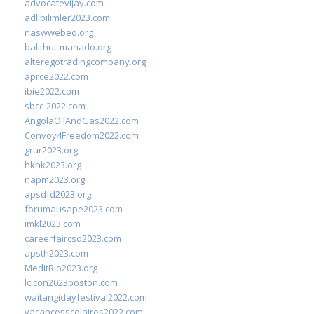
advocatevijay.com
adlibilimler2023.com
naswwebed.org
balithut-manado.org
alteregotradingcompany.org
aprce2022.com
ibie2022.com
sbcc-2022.com
AngolaOilAndGas2022.com
Convoy4Freedom2022.com
grur2023.org
hkhk2023.org
napm2023.org
apsdfd2023.org
forumausape2023.com
imkl2023.com
careerfaircsd2023.com
apsth2023.com
MedItRio2023.org
lcicon2023boston.com
waitangidayfestival2022.com
vacancesscolaires2022.com