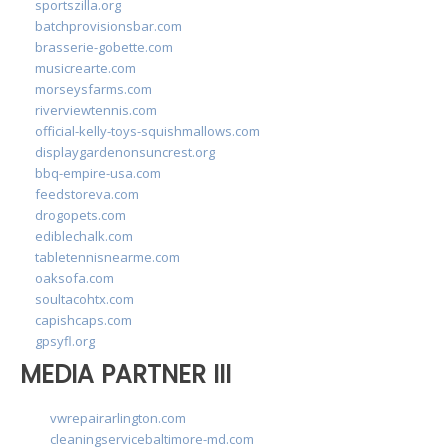
sportszilla.org
batchprovisionsbar.com
brasserie-gobette.com
musicrearte.com
morseysfarms.com
riverviewtennis.com
official-kelly-toys-squishmallows.com
displaygardenonsuncrest.org
bbq-empire-usa.com
feedstoreva.com
drogopets.com
ediblechalk.com
tabletennisnearme.com
oaksofa.com
soultacohtx.com
capishcaps.com
gpsyfl.org
MEDIA PARTNER III
vwrepairarlington.com
cleaningservicebaltimore-md.com