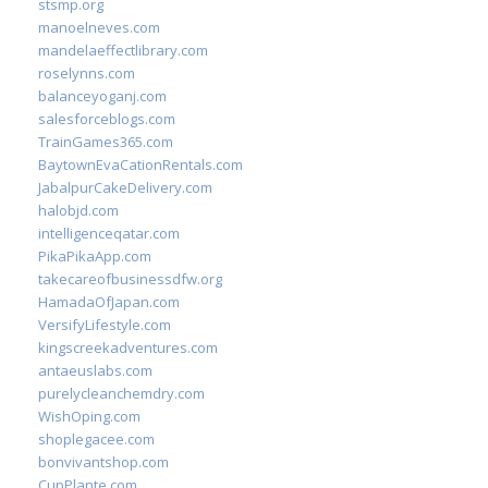
stsmp.org
manoelneves.com
mandelaeffectlibrary.com
roselynns.com
balanceyoganj.com
salesforceblogs.com
TrainGames365.com
BaytownEvaCationRentals.com
JabalpurCakeDelivery.com
halobjd.com
intelligenceqatar.com
PikaPikaApp.com
takecareofbusinessdfw.org
HamadaOfJapan.com
VersifyLifestyle.com
kingscreekadventures.com
antaeuslabs.com
purelycleanchemdry.com
WishOping.com
shoplegacee.com
bonvivantshop.com
CupPlante.com