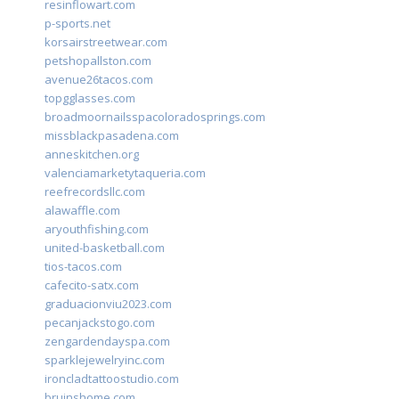
resinflowart.com
p-sports.net
korsairstreetwear.com
petshopallston.com
avenue26tacos.com
topgglasses.com
broadmoornailsspacoloradosprings.com
missblackpasadena.com
anneskitchen.org
valenciamarketytaqueria.com
reefrecordsllc.com
alawaffle.com
aryouthfishing.com
united-basketball.com
tios-tacos.com
cafecito-satx.com
graduacionviu2023.com
pecanjackstogo.com
zengardendayspa.com
sparklejewelryinc.com
ironcladtattoostudio.com
bruinshome.com