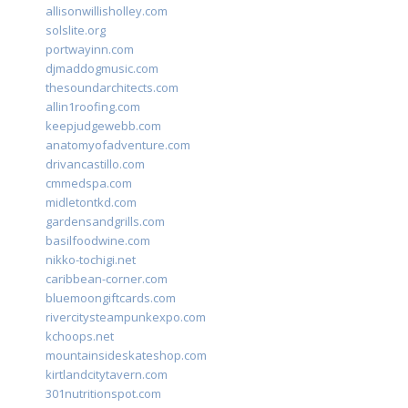
allisonwillisholley.com
solslite.org
portwayinn.com
djmaddogmusic.com
thesoundarchitects.com
allin1roofing.com
keepjudgewebb.com
anatomyofadventure.com
drivancastillo.com
cmmedspa.com
midletontkd.com
gardensandgrills.com
basilfoodwine.com
nikko-tochigi.net
caribbean-corner.com
bluemoongiftcards.com
rivercitysteampunkexpo.com
kchoops.net
mountainsideskateshop.com
kirtlandcitytavern.com
301nutritionspot.com