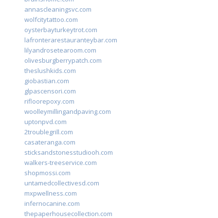
annascleaningsvc.com
wolfcitytattoo.com
oysterbayturkeytrot.com
lafronterarestauranteybar.com
lilyandrosetearoom.com
olivesburgberrypatch.com
theslushkids.com
giobastian.com
glpascensori.com
rifloorepoxy.com
woolleymillingandpaving.com
uptonpvd.com
2troublegrill.com
casateranga.com
sticksandstonesstudiooh.com
walkers-treeservice.com
shopmossi.com
untamedcollectivesd.com
mxpwellness.com
infernocanine.com
thepaperhousecollection.com