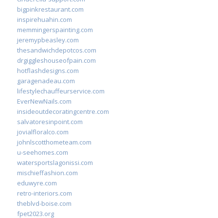
bigpinkrestaurant.com
inspirehuahin.com
memmingerspainting.com
jeremypbeasley.com
thesandwichdepotcos.com
drgiggleshouseofpain.com
hotflashdesigns.com
garagenadeau.com
lifestylechauffeurservice.com
EverNewNails.com
insideoutdecoratingcentre.com
salvatoresinpoint.com
jovialfloralco.com
johnlscotthometeam.com
u-seehomes.com
watersportslagonissi.com
mischieffashion.com
eduwyre.com
retro-interiors.com
theblvd-boise.com
fpet2023.org