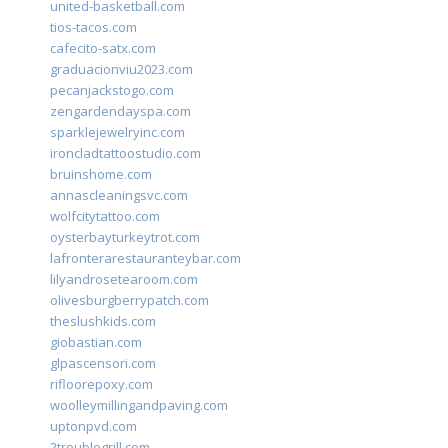
united-basketball.com
tios-tacos.com
cafecito-satx.com
graduacionviu2023.com
pecanjackstogo.com
zengardendayspa.com
sparklejewelryinc.com
ironcladtattoostudio.com
bruinshome.com
annascleaningsvc.com
wolfcitytattoo.com
oysterbayturkeytrot.com
lafronterarestauranteybar.com
lilyandrosetearoom.com
olivesburgberrypatch.com
theslushkids.com
giobastian.com
glpascensori.com
rifloorepoxy.com
woolleymillingandpaving.com
uptonpvd.com
2troublegrill.com