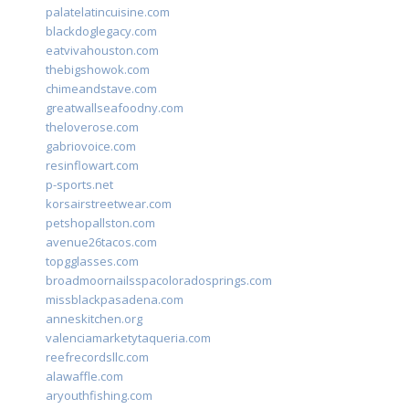
palatelatincuisine.com
blackdoglegacy.com
eatvivahouston.com
thebigshowok.com
chimeandstave.com
greatwallseafoodny.com
theloverose.com
gabriovoice.com
resinflowart.com
p-sports.net
korsairstreetwear.com
petshopallston.com
avenue26tacos.com
topgglasses.com
broadmoornailsspacoloradosprings.com
missblackpasadena.com
anneskitchen.org
valenciamarketytaqueria.com
reefrecordsllc.com
alawaffle.com
aryouthfishing.com