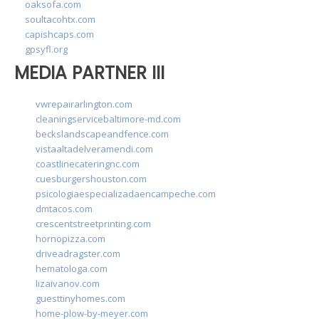
oaksofa.com
soultacohtx.com
capishcaps.com
gpsyfl.org
MEDIA PARTNER III
vwrepairarlington.com
cleaningservicebaltimore-md.com
beckslandscapeandfence.com
vistaaltadelveramendi.com
coastlinecateringnc.com
cuesburgershouston.com
psicologiaespecializadaencampeche.com
dmtacos.com
crescentstreetprinting.com
hornopizza.com
driveadragster.com
hematologa.com
lizaivanov.com
guesttinyhomes.com
home-plow-by-meyer.com