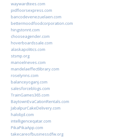
waywardtees.com
pidfloorsexpress.com
bancodevenezuelaen.com
bettermoodfoodcorporation.com
hingstonnt.com
chooseagender.com
hoverboardssale.com
alaskapolitics.com
stsmp.org
manoelneves.com
mandelaeffectlibrary.com
roselynns.com
balanceyoganj.com
salesforceblogs.com
TrainGames365.com
BaytownEvaCationRentals.com
JabalpurCakeDelivery.com
halobjd.com
intelligenceqatar.com
PikaPikaApp.com
takecareofbusinessdfw.org