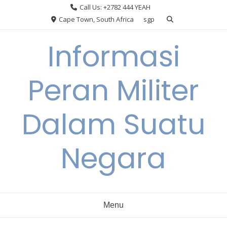
Skip
Call Us: +2782 444 YEAH
to
Cape Town, South Africa
sgp
content
Informasi
Peran Militer
Dalam Suatu
Negara
Menu