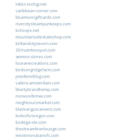
nikko-tochigi.net
caribbean-corner.com
bluemoongiftcards.com
rivercitysteampunkexpo.com
kchoops.net
mountainsideskateshop.com
kirtlandcitytavern.com
301nutritionspot.com
ammos-stores.com
loceanecreations.com
birdsongridgefarm.com
joiedevivblog.com
valera-amsterdam.com
libertybrandhemp.com
norwoodinnwi.com
neighboursmarket.com
blackanguscareers.com
bolesfororegon.com
bodega-ole.com
thestreamlinerlounge.com
mestrinorubanofc.com