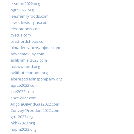
e-smart2022.org
ngrc2022.org
leesfamilyfoods.com
lewis-lewis-cpas.com
eleontennis.com
cyetus.com
bradfordshops.com
almadenranchsanjose.com
advocatevijay.com
adlibilimler2023.com
naswwebed.org
balithut-manado.org
alteregotradingcompany.org
aprce2022.com
ibie2022.com
sbcc-2022.com
AngolaOilAndGas2022.com
Convoy4Freedom2022.com
grur2023.org
hkhk2023.org
napm2023.org