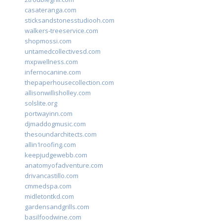
casateranga.com
sticksandstonesstudiooh.com
walkers-treeservice.com
shopmossi.com
untamedcollectivesd.com
mxpwellness.com
infernocanine.com
thepaperhousecollection.com
allisonwillisholley.com
solslite.org
portwayinn.com
djmaddogmusic.com
thesoundarchitects.com
allin1roofing.com
keepjudgewebb.com
anatomyofadventure.com
drivancastillo.com
cmmedspa.com
midletontkd.com
gardensandgrills.com
basilfoodwine.com