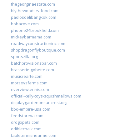
thegeorginaestate.com
blythewoodseafood.com
paolosdelibangkok.com
bobacove.com
phoone24brookfield.com
mickeybarmama.com
roadwayconstructioninc.com
shopdragonflyboutique.com
sportszilla.org
batchprovisionsbar.com
brasserie-gobette.com
musicrearte.com
morseysfarms.com
riverviewtennis.com
official-kelly-toys-squishmallows.com
displaygardenonsuncrest.org
bbq-empire-usa.com
feedstoreva.com
drogopets.com
ediblechalk.com
tabletennisnearme.com