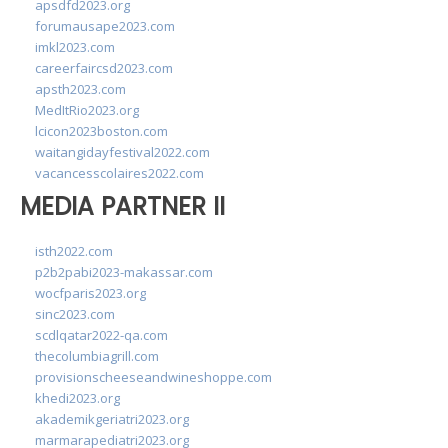
apsdfd2023.org
forumausape2023.com
imkl2023.com
careerfaircsd2023.com
apsth2023.com
MedItRio2023.org
lcicon2023boston.com
waitangidayfestival2022.com
vacancesscolaires2022.com
MEDIA PARTNER II
isth2022.com
p2b2pabi2023-makassar.com
wocfparis2023.org
sinc2023.com
scdlqatar2022-qa.com
thecolumbiagrill.com
provisionscheeseandwineshoppe.com
khedi2023.org
akademikgeriatri2023.org
marmarapediatri2023.org