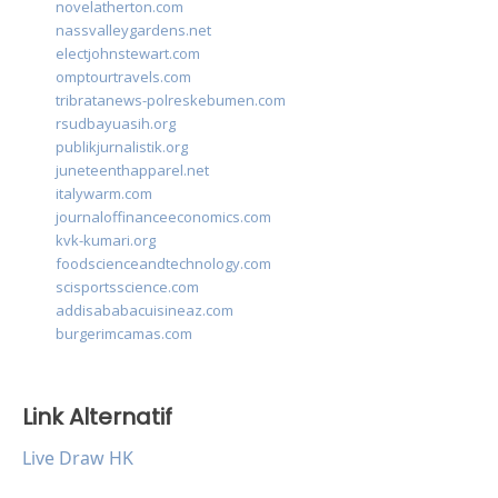
novelatherton.com
nassvalleygardens.net
electjohnstewart.com
omptourtravels.com
tribratanews-polreskebumen.com
rsudbayuasih.org
publikjurnalistik.org
juneteenthapparel.net
italywarm.com
journaloffinanceeconomics.com
kvk-kumari.org
foodscienceandtechnology.com
scisportsscience.com
addisababacuisineaz.com
burgerimcamas.com
Link Alternatif
Live Draw HK