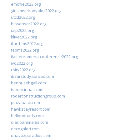
emchie2023.org
girisimselradyoloji2022.org
utcd2022.org
biosensor2022.org
ialp2022.org
klivet2022.org
ifac-hms2022.org
taoms2022.org
iias-euromena-conference2022.org
ivd2022.org
csity2022.org
ibsarstudyabroad.com
bennusehgall.com
tsecincinnati.com
roderconstructiongroup.com
plazabatai.com
hawkscayresort.com
hellonquads.com
diarioanimales.com
decogaleri.com
unavozparadios.com