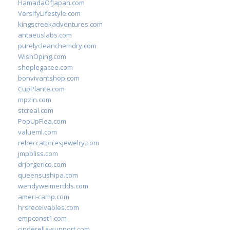
HamadaOfJapan.com
VersifyLifestyle.com
kingscreekadventures.com
antaeuslabs.com
purelycleanchemdry.com
WishOping.com
shoplegacee.com
bonvivantshop.com
CupPlante.com
mpzin.com
stcreal.com
PopUpFlea.com
valueml.com
rebeccatorresjewelry.com
jmpbliss.com
drjorgerico.com
queensushipa.com
wendyweimerdds.com
ameri-camp.com
hrsreceivables.com
empconst1.com
cinderella-support.com