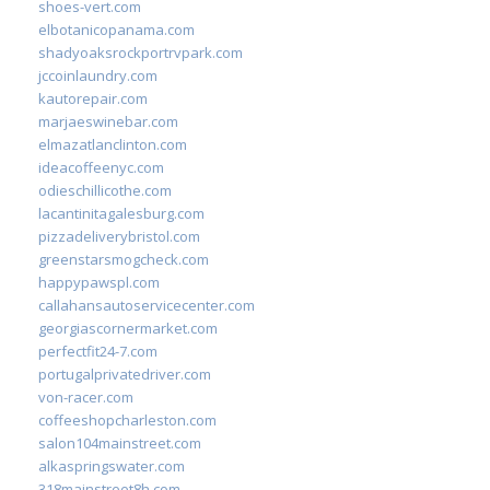
shoes-vert.com
elbotanicopanama.com
shadyoaksrockportrvpark.com
jccoinlaundry.com
kautorepair.com
marjaeswinebar.com
elmazatlanclinton.com
ideacoffeenyc.com
odieschillicothe.com
lacantinitagalesburg.com
pizzadeliverybristol.com
greenstarsmogcheck.com
happypawspl.com
callahansautoservicecenter.com
georgiascornermarket.com
perfectfit24-7.com
portugalprivatedriver.com
von-racer.com
coffeeshopcharleston.com
salon104mainstreet.com
alkaspringswater.com
318mainstreet8h.com