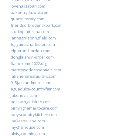
lovenailsspari.com
oakberry-kuwait.com
quartzliterary.com
friendsofbroderickpark.com
studiopiattellina.com
jannagrillspringfield.com
fujiyamacharleston.com
elpatronchardon.com
donglaishun-order.com
fiamc-rome2022.org
mariceworldessentials.com
lafisheriarestaurant.com
915jazzandmore.com
aguadulce-countryfair.com
jakehovis.com
bosswingsduluth.com
birminghamautocare.com
tonyscountrykitchen.com
jbellasnailspa.com
mychaihouse.com
alvisgrooming.com