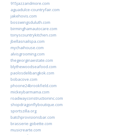
915jazzandmore.com
aguadulce-countryfair.com
jakehovis.com
bosswingsduluth.com
birminghamautocare.com
tonyscountrykitchen.com
jbellasnailspa.com
mychaihouse.com
alvisgrooming.com
thegeorginaestate.com
blythewoodseafood.com
paolosdelibangkok.com
bobacove.com
phoone24brookfield.com
mickeybarmama.com
roadwayconstructioninc.com
shopdragonflyboutique.com
sportszilla.org
batchprovisionsbar.com
brasserie-gobette.com
musicrearte.com