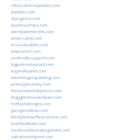
rebeccatorresjewelry.com
jmpbliss.com
drjorgerico.com
queensushipa.com
wendyweimerdds.com
ameri-camp.com
hrsreceivables.com
empconst1.com
cinderella-support.com
bigpinkrestaurant.com
inspirehuahin.com
memmingerspainting.com
jeremypbeasley.com
thesandwichdepotcos.com
drgiggleshouseofpain.com
hotflashdesigns.com
garagenadeau.com
lifestylechauffeurservice.com
EverNewNails.com
insideoutdecoratingcentre.com
salvatoresinpoint.com