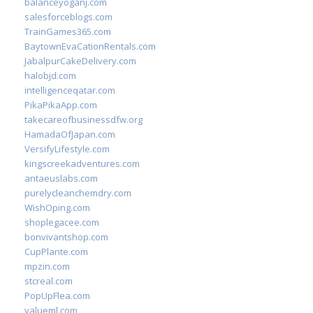
balanceyoganj.com
salesforceblogs.com
TrainGames365.com
BaytownEvaCationRentals.com
JabalpurCakeDelivery.com
halobjd.com
intelligenceqatar.com
PikaPikaApp.com
takecareofbusinessdfw.org
HamadaOfJapan.com
VersifyLifestyle.com
kingscreekadventures.com
antaeuslabs.com
purelycleanchemdry.com
WishOping.com
shoplegacee.com
bonvivantshop.com
CupPlante.com
mpzin.com
stcreal.com
PopUpFlea.com
valueml.com