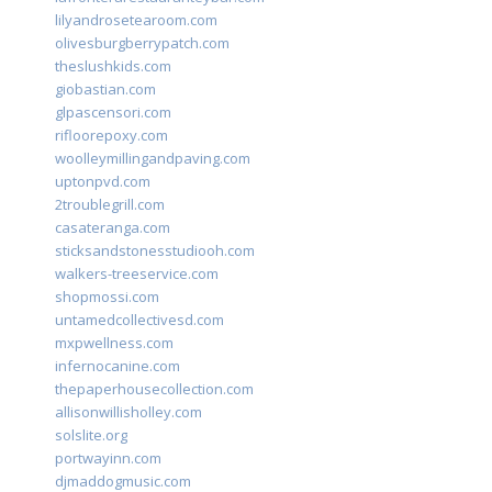
lilyandrosetearoom.com
olivesburgberrypatch.com
theslushkids.com
giobastian.com
glpascensori.com
rifloorepoxy.com
woolleymillingandpaving.com
uptonpvd.com
2troublegrill.com
casateranga.com
sticksandstonesstudiooh.com
walkers-treeservice.com
shopmossi.com
untamedcollectivesd.com
mxpwellness.com
infernocanine.com
thepaperhousecollection.com
allisonwillisholley.com
solslite.org
portwayinn.com
djmaddogmusic.com