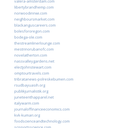
valera-amsterdam.com
libertybrandhemp.com
norwoodinnwi.com
neighboursmarket.com
blackanguscareers.com
bolesfororegon.com
bodega-ole.com
thestreamlinerlounge.com
mestrinorubanofc.com
novelatherton.com
nassvalleygardens.net
electjohnstewart.com
omptourtravels.com
tribratanews-polreskebumen.com
rsudbayuasih.org
publikjurnalistik.org
juneteenthapparel.net
italywarm.com
journaloffinanceeconomics.com
kvk-kumari.org
foodscienceandtechnology.com
scisportsscience.com