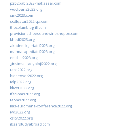
p2b2pabi2023-makassar.com
wocfparis2023.org
sinc2023.com
scdlqatar2022-qa.com
thecolumbiagrill.com
provisionscheeseandwineshoppe.com
khedi2023.org
akademikgeriatri2023.org
marmarapediatri2023.org
emchie2023.org
girisimselradyoloji2022.org
utcd2022.org
biosensor2022.org
ialp2022.org
klivet2022.org
ifac-hms2022.org
taoms2022.org
iias-euromena-conference2022.org
ivd2022.org
csity2022.org
ibsarstudyabroad.com