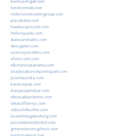
bennusehgall.com
tsecincinnati.com
roderconstructiongroup.com
plazabatai.com
hawkscayresort.com
hellonquads.com
diarioanimales.com
decogaleri.com
unavozparadios.com
shoes-vert.com
elbotanicopanama.com
shadyoaksrockportrvpark.com
jccoinlaundry.com
kautorepair.com
marjaeswinebar.com
elmazatlanclinton.com
ideacoffeenyc.com
odieschillicothe.com
lacantinitagalesburg.com
pizzadeliverybristol.com
greenstarsmogcheck.com
happypawspl.com