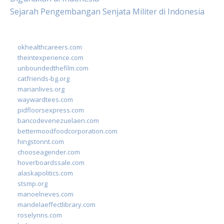
Sejarah Pengembangan Senjata Militer di Indonesia
okhealthcareers.com
theintexperience.com
unboundedthefilm.com
catfriends-bg.org
marianlives.org
waywardtees.com
pidfloorsexpress.com
bancodevenezuelaen.com
bettermoodfoodcorporation.com
hingstonnt.com
chooseagender.com
hoverboardssale.com
alaskapolitics.com
stsmp.org
manoelneves.com
mandelaeffectlibrary.com
roselynns.com