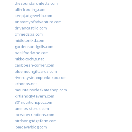
thesoundarchitects.com
allin1roofing.com
keepjudgewebb.com
anatomyofadventure.com
drivancastillo.com
cmmedspa.com
midletontkd.com
gardensandgrills.com
basilfoodwine.com
nikko-tochigi.net
caribbean-corner.com
bluemoongiftcards.com
rivercitysteampunkexpo.com
kchoops.net
mountainsideskateshop.com
kirtlandcitytavern.com
301nutritionspot.com
ammos-stores.com
loceanecreations.com
birdsongridgefarm.com
joiedevivblog.com