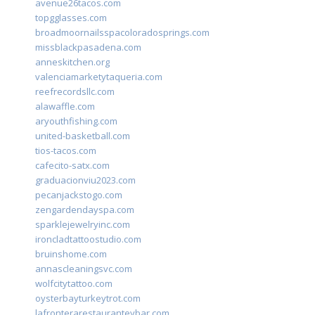
avenue26tacos.com
topgglasses.com
broadmoornailsspacoloradosprings.com
missblackpasadena.com
anneskitchen.org
valenciamarketytaqueria.com
reefrecordsllc.com
alawaffle.com
aryouthfishing.com
united-basketball.com
tios-tacos.com
cafecito-satx.com
graduacionviu2023.com
pecanjackstogo.com
zengardendayspa.com
sparklejewelryinc.com
ironcladtattoostudio.com
bruinshome.com
annascleaningsvc.com
wolfcitytattoo.com
oysterbayturkeytrot.com
lafronterarestauranteybar.com