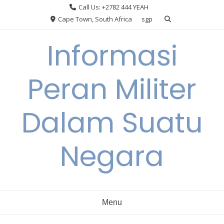
Skip
Call Us: +2782 444 YEAH
to
Cape Town, South Africa
sgp
content
Informasi
Peran Militer
Dalam Suatu
Negara
Menu