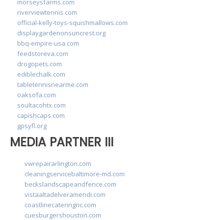
morseysfarms.com
riverviewtennis.com
official-kelly-toys-squishmallows.com
displaygardenonsuncrest.org
bbq-empire-usa.com
feedstoreva.com
drogopets.com
ediblechalk.com
tabletennisnearme.com
oaksofa.com
soultacohtx.com
capishcaps.com
gpsyfl.org
MEDIA PARTNER III
vwrepairarlington.com
cleaningservicebaltimore-md.com
beckslandscapeandfence.com
vistaaltadelveramendi.com
coastlinecateringnc.com
cuesburgershouston.com