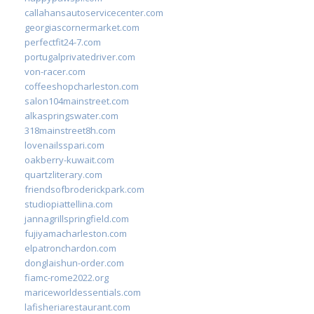
callahansautoservicecenter.com
georgiascornermarket.com
perfectfit24-7.com
portugalprivatedriver.com
von-racer.com
coffeeshopcharleston.com
salon104mainstreet.com
alkaspringswater.com
318mainstreet8h.com
lovenailsspari.com
oakberry-kuwait.com
quartzliterary.com
friendsofbroderickpark.com
studiopiattellina.com
jannagrillspringfield.com
fujiyamacharleston.com
elpatronchardon.com
donglaishun-order.com
fiamc-rome2022.org
mariceworldessentials.com
lafisheriarestaurant.com