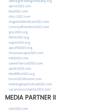
alteregotradingcompany.org
aprce2022.com
ibie2022.com
sbcc-2022.com
AngolaOilAndGas2022.com
Convoy4Freedom2022.com
grur2023.org
hkhk2023.org
napm2023.org
apsdfd2023.org
forumausape2023.com
imkl2023.com
careerfaircsd2023.com
apsth2023.com
MedItRio2023.org
lcicon2023boston.com
waitangidayfestival2022.com
vacancesscolaires2022.com
MEDIA PARTNER II
isth2022.com