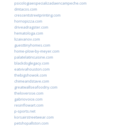
psicologiaespecializadaencampeche.com
dmtacos.com
crescentstreetprinting.com
hornopizza.com
driveadragster.com
hematologa.com
lizaivanov.com
guesttinyhomes.com
home-plow-by-meyer.com
palatelatincuisine.com
blackdoglegacy.com
eatvivahouston.com
thebigshowok.com
chimeandstave.com
greatwallseafoodny.com
theloverose.com
gabriovoice.com
resinflowart.com
p-sports.net
korsairstreetwear.com
petshopallston.com