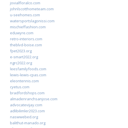
jovialfloralco.com
johnlscotthometeam.com
u-seehomes.com
watersportslagonissi.com
mischieffashion.com
eduwyre.com
retro-interiors.com
theblvd-boise.com
fpet2023.org
e-smart2022.org
ngrc2022.org
leesfamilyfoods.com
lewis-lewis-cpas.com
eleontennis.com
cyetus.com
bradfordshops.com
almadenranchsanjose.com
advocatevijay.com
adlibilimler2023.com
naswwebed.org
balithut-manado.org