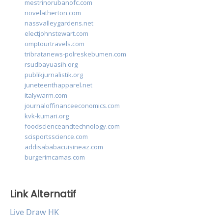
mestrinorubanofc.com
novelatherton.com
nassvalleygardens.net
electjohnstewart.com
omptourtravels.com
tribratanews-polreskebumen.com
rsudbayuasih.org
publikjurnalistik.org
juneteenthapparel.net
italywarm.com
journaloffinanceeconomics.com
kvk-kumari.org
foodscienceandtechnology.com
scisportsscience.com
addisababacuisineaz.com
burgerimcamas.com
Link Alternatif
Live Draw HK