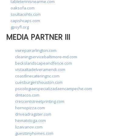
tabletennisnearme.com
oaksofa.com
soultacohtx.com
capishcaps.com
gpsyfl.org
MEDIA PARTNER III
vwrepairarlington.com
cleaningservicebaltimore-md.com
beckslandscapeandfence.com
vistaaltadelveramendi.com
coastlinecateringnc.com
cuesburgershouston.com
psicologiaespecializadaencampeche.com
dmtacos.com
crescentstreetprinting.com
hornopizza.com
driveadragster.com
hematologa.com
lizaivanov.com
guesttinyhomes.com