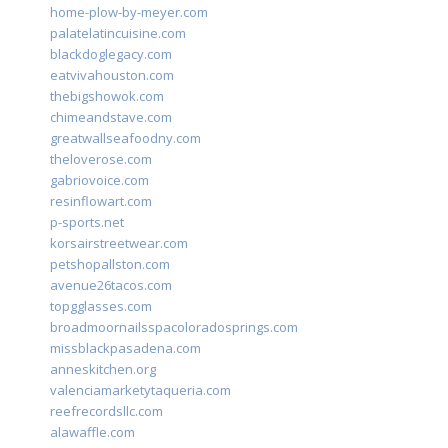
home-plow-by-meyer.com
palatelatincuisine.com
blackdoglegacy.com
eatvivahouston.com
thebigshowok.com
chimeandstave.com
greatwallseafoodny.com
theloverose.com
gabriovoice.com
resinflowart.com
p-sports.net
korsairstreetwear.com
petshopallston.com
avenue26tacos.com
topgglasses.com
broadmoornailsspacoloradosprings.com
missblackpasadena.com
anneskitchen.org
valenciamarketytaqueria.com
reefrecordsllc.com
alawaffle.com