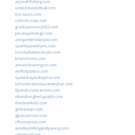
aryouthfishing.com
united-basketball.com
tios-tacos.com
cafecito-satx.com
graduacionviu2023.com
pecanjackstogo.com
zengardendayspa.com
sparklejewelryinc.com
ironcladtattoostudio.com
bruinshome.com
annascleaningsvc.com
wolfcitytattoo.com
oysterbayturkeytrot.com
lafronterarestauranteybar.com
lilyandrosetearoom.com
olivesburgberrypatch.com
theslushkids.com
giobastian.com
glpascensori.com
rifloorepoxy.com
woolleymillingandpaving.com
uptonpvd.com