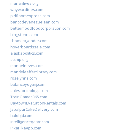
marianlives.org
waywardtees.com
pidfloorsexpress.com
bancodevenezuelaen.com
bettermoodfoodcorporation.com
hingstonnt.com
chooseagender.com
hoverboardssale.com
alaskapolitics.com
stsmp.org
manoelneves.com
mandelaeffectlibrary.com
roselynns.com
balanceyoganj.com
salesforceblogs.com
TrainGames365.com
BaytownEvaCationRentals.com
JabalpurCakeDelivery.com
halobjd.com
intelligenceqatar.com
PikaPikaApp.com