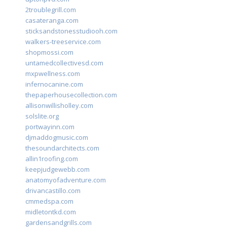
2troublegrill.com
casateranga.com
sticksandstonesstudiooh.com
walkers-treeservice.com
shopmossi.com
untamedcollectivesd.com
mxpwellness.com
infernocanine.com
thepaperhousecollection.com
allisonwillisholley.com
solslite.org
portwayinn.com
djmaddogmusic.com
thesoundarchitects.com
allin1roofing.com
keepjudgewebb.com
anatomyofadventure.com
drivancastillo.com
cmmedspa.com
midletontkd.com
gardensandgrills.com