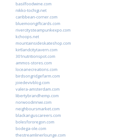
basilfoodwine.com
nikko-tochigi.net
caribbean-corner.com
bluemoongiftcards.com
rivercitysteampunkexpo.com
kchoops.net
mountainsideskateshop.com
kirtlandcitytavern.com
301nutritionspot.com
ammos-stores.com
loceanecreations.com
birdsongridgefarm.com
joiedevivblog.com
valera-amsterdam.com
libertybrandhemp.com
norwoodinnwi.com
neighboursmarket.com
blackanguscareers.com
bolesfororegon.com
bodega-ole.com
thestreamlinerlounge.com