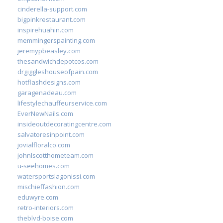
cinderella-support.com
bigpinkrestaurant.com
inspirehuahin.com
memmingerspainting.com
jeremypbeasley.com
thesandwichdepotcos.com
drgiggleshouseofpain.com
hotflashdesigns.com
garagenadeau.com
lifestylechauffeurservice.com
EverNewNails.com
insideoutdecoratingcentre.com
salvatoresinpoint.com
jovialfloralco.com
johnlscotthometeam.com
u-seehomes.com
watersportslagonissi.com
mischieffashion.com
eduwyre.com
retro-interiors.com
theblvd-boise.com