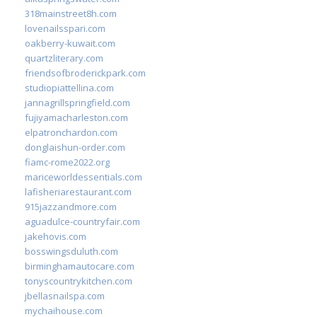
318mainstreet8h.com
lovenailsspari.com
oakberry-kuwait.com
quartzliterary.com
friendsofbroderickpark.com
studiopiattellina.com
jannagrillspringfield.com
fujiyamacharleston.com
elpatronchardon.com
donglaishun-order.com
fiamc-rome2022.org
mariceworldessentials.com
lafisheriarestaurant.com
915jazzandmore.com
aguadulce-countryfair.com
jakehovis.com
bosswingsduluth.com
birminghamautocare.com
tonyscountrykitchen.com
jbellasnailspa.com
mychaihouse.com