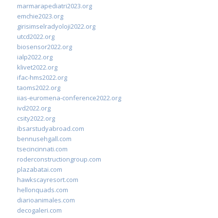
marmarapediatri2023.org
emchie2023.org
girisimselradyoloji2022.org
utcd2022.org
biosensor2022.org
ialp2022.org
klivet2022.org
ifac-hms2022.org
taoms2022.org
iias-euromena-conference2022.org
ivd2022.org
csity2022.org
ibsarstudyabroad.com
bennusehgall.com
tsecincinnati.com
roderconstructiongroup.com
plazabatai.com
hawkscayresort.com
hellonquads.com
diarioanimales.com
decogaleri.com