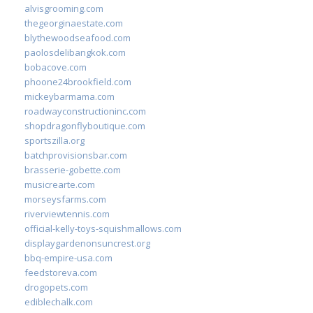
alvisgrooming.com
thegeorginaestate.com
blythewoodseafood.com
paolosdelibangkok.com
bobacove.com
phoone24brookfield.com
mickeybarmama.com
roadwayconstructioninc.com
shopdragonflyboutique.com
sportszilla.org
batchprovisionsbar.com
brasserie-gobette.com
musicrearte.com
morseysfarms.com
riverviewtennis.com
official-kelly-toys-squishmallows.com
displaygardenonsuncrest.org
bbq-empire-usa.com
feedstoreva.com
drogopets.com
ediblechalk.com