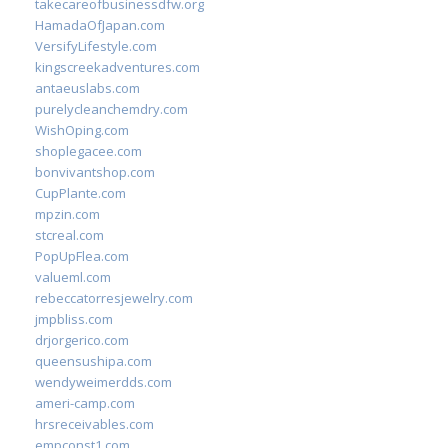
takecareofbusinessdfw.org
HamadaOfJapan.com
VersifyLifestyle.com
kingscreekadventures.com
antaeuslabs.com
purelycleanchemdry.com
WishOping.com
shoplegacee.com
bonvivantshop.com
CupPlante.com
mpzin.com
stcreal.com
PopUpFlea.com
valueml.com
rebeccatorresjewelry.com
jmpbliss.com
drjorgerico.com
queensushipa.com
wendyweimerdds.com
ameri-camp.com
hrsreceivables.com
empconst1.com