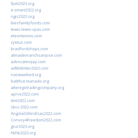
fpet2023.org
e-smart2022.org
ngrc2022.org
leesfamilyfoods.com
lewis-lewis-cpas.com
eleontennis.com
cyetus.com
bradfordshops.com
almadenranchsanjose.com
advocatevijay.com
adlibilimler2023.com
naswwebed.org
balithut-manado.org
alteregotradingcompany.org
aprce2022.com
ibie2022.com
sbcc-2022.com
AngolaOilAndGas2022.com
Convoy4Freedom2022.com
grur2023.org
hkhk2023.org