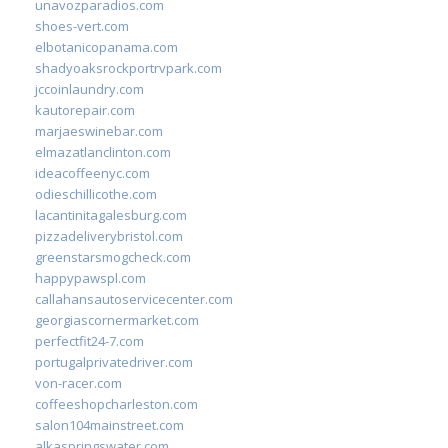
unavozparadios.com
shoes-vert.com
elbotanicopanama.com
shadyoaksrockportrvpark.com
jccoinlaundry.com
kautorepair.com
marjaeswinebar.com
elmazatlanclinton.com
ideacoffeenyc.com
odieschillicothe.com
lacantinitagalesburg.com
pizzadeliverybristol.com
greenstarsmogcheck.com
happypawspl.com
callahansautoservicecenter.com
georgiascornermarket.com
perfectfit24-7.com
portugalprivatedriver.com
von-racer.com
coffeeshopcharleston.com
salon104mainstreet.com
alkaspringswater.com