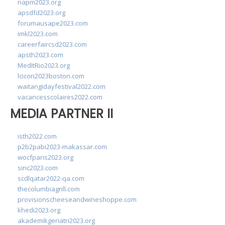
napm2023.org
apsdfd2023.org
forumausape2023.com
imkl2023.com
careerfaircsd2023.com
apsth2023.com
MedItRio2023.org
lcicon2023boston.com
waitangidayfestival2022.com
vacancesscolaires2022.com
MEDIA PARTNER II
isth2022.com
p2b2pabi2023-makassar.com
wocfparis2023.org
sinc2023.com
scdlqatar2022-qa.com
thecolumbiagrill.com
provisionscheeseandwineshoppe.com
khedi2023.org
akademikgeriatri2023.org