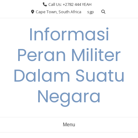
Skip
Call Us: +2782 444 YEAH
to
Cape Town, South Africa
sgp
content
Informasi
Peran Militer
Dalam Suatu
Negara
Menu