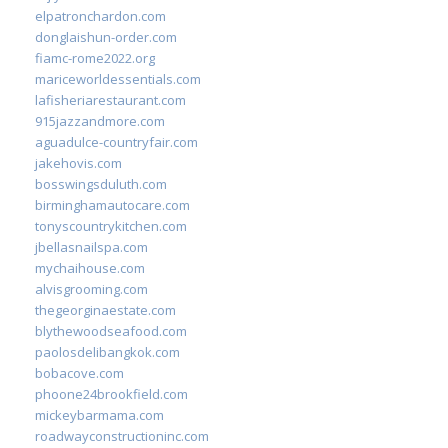
elpatronchardon.com
donglaishun-order.com
fiamc-rome2022.org
mariceworldessentials.com
lafisheriarestaurant.com
915jazzandmore.com
aguadulce-countryfair.com
jakehovis.com
bosswingsduluth.com
birminghamautocare.com
tonyscountrykitchen.com
jbellasnailspa.com
mychaihouse.com
alvisgrooming.com
thegeorginaestate.com
blythewoodseafood.com
paolosdelibangkok.com
bobacove.com
phoone24brookfield.com
mickeybarmama.com
roadwayconstructioninc.com