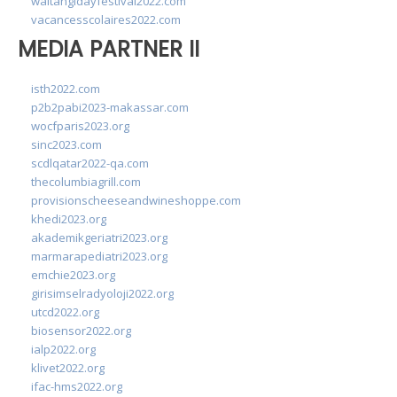
waitangidayfestival2022.com
vacancesscolaires2022.com
MEDIA PARTNER II
isth2022.com
p2b2pabi2023-makassar.com
wocfparis2023.org
sinc2023.com
scdlqatar2022-qa.com
thecolumbiagrill.com
provisionscheeseandwineshoppe.com
khedi2023.org
akademikgeriatri2023.org
marmarapediatri2023.org
emchie2023.org
girisimselradyoloji2022.org
utcd2022.org
biosensor2022.org
ialp2022.org
klivet2022.org
ifac-hms2022.org