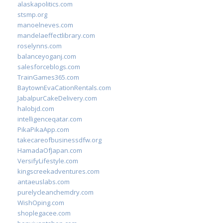
alaskapolitics.com
stsmp.org
manoelneves.com
mandelaeffectlibrary.com
roselynns.com
balanceyoganj.com
salesforceblogs.com
TrainGames365.com
BaytownEvaCationRentals.com
JabalpurCakeDelivery.com
halobjd.com
intelligenceqatar.com
PikaPikaApp.com
takecareofbusinessdfw.org
HamadaOfJapan.com
VersifyLifestyle.com
kingscreekadventures.com
antaeuslabs.com
purelycleanchemdry.com
WishOping.com
shoplegacee.com