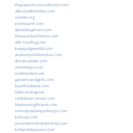
thepaperhousecollection.com
allisonwillisholley.com
solslite.org
portwayinn.com
djmaddogmusic.com
thesoundarchitects.com
allin1roofing.com
keepjudgewebb.com
anatomyofadventure.com
drivancastillo.com
cmmedspa.com
midletontkd.com
gardensandgrills.com
basilfoodwine.com
nikko-tochigi.net
caribbean-corner.com
bluemoongiftcards.com
rivercitysteampunkexpo.com
kchoops.net
mountainsideskateshop.com
kirtlandcitytavern.com