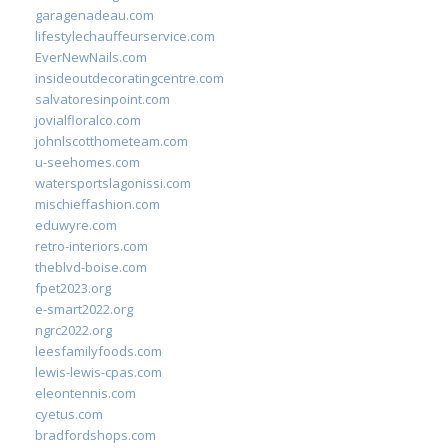
garagenadeau.com
lifestylechauffeurservice.com
EverNewNails.com
insideoutdecoratingcentre.com
salvatoresinpoint.com
jovialfloralco.com
johnlscotthometeam.com
u-seehomes.com
watersportslagonissi.com
mischieffashion.com
eduwyre.com
retro-interiors.com
theblvd-boise.com
fpet2023.org
e-smart2022.org
ngrc2022.org
leesfamilyfoods.com
lewis-lewis-cpas.com
eleontennis.com
cyetus.com
bradfordshops.com