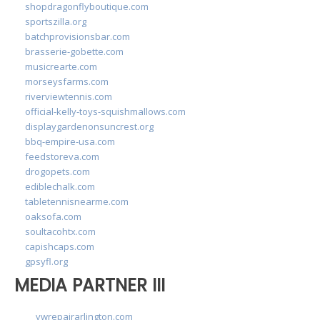
shopdragonflyboutique.com
sportszilla.org
batchprovisionsbar.com
brasserie-gobette.com
musicrearte.com
morseysfarms.com
riverviewtennis.com
official-kelly-toys-squishmallows.com
displaygardenonsuncrest.org
bbq-empire-usa.com
feedstoreva.com
drogopets.com
ediblechalk.com
tabletennisnearme.com
oaksofa.com
soultacohtx.com
capishcaps.com
gpsyfl.org
MEDIA PARTNER III
vwrepairarlington.com