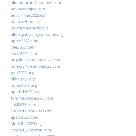
almadenranchsanjose.com
advocatevijay.com
adlibilimler2023.com
naswwebed.org
balithut-manado.org
alteregotradingcompany.org
aprce2022.com
ibie2022.com
sbcc-2022.com
AngolaOilAndGas2022.com
Convoy4Freedom2022.com
grur2023.org
hkhk2023.org
napm2023.org
apsdfd2023.org
forumausape2023.com
imkl2023.com
careerfaircsd2023.com
apsth2023.com
MedItRio2023.org
lcicon2023boston.com