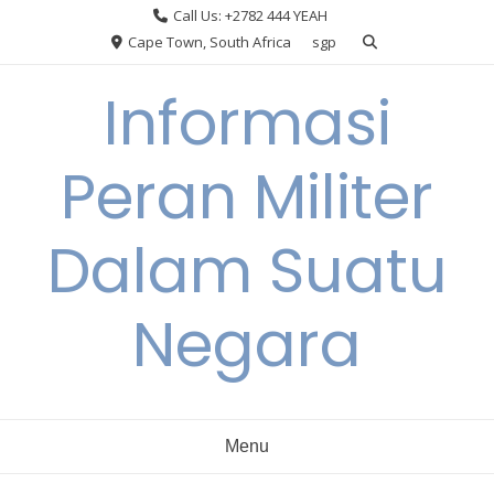
Skip
Call Us: +2782 444 YEAH
to
Cape Town, South Africa
sgp
content
Informasi
Peran Militer
Dalam Suatu
Negara
Menu