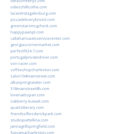
ideacoffeenyc.com
odieschillicothe.com
lacantinitagalesburg.com
pizzadeliverybristol.com
greenstarsmogcheck.com
happypawspl.com
callahansautoservicecenter.com
georgiascornermarket.com
perfectfit24-7.com
portugalprivatedriver.com
von-racer.com
coffeeshopcharleston.com
salon104mainstreet.com
alkaspringswater.com
318mainstreet8h.com
lovenailsspari.com
oakberry-kuwait.com
quartzliterary.com
friendsofbroderickpark.com
studiopiattellina.com
jannagrillspringfield.com
fujiyamacharleston.com