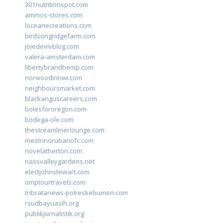
301nutritionspot.com
ammos-stores.com
loceanecreations.com
birdsongridgefarm.com
joiedevivblog.com
valera-amsterdam.com
libertybrandhemp.com
norwoodinnwi.com
neighboursmarket.com
blackanguscareers.com
bolesfororegon.com
bodega-ole.com
thestreamlinerlounge.com
mestrinorubanofc.com
novelatherton.com
nassvalleygardens.net
electjohnstewart.com
omptourtravels.com
tribratanews-polreskebumen.com
rsudbayuasih.org
publikjurnalistik.org