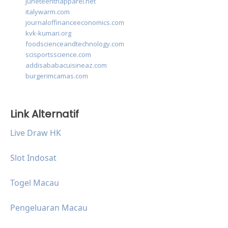
juneteenthapparel.net
italywarm.com
journaloffinanceeconomics.com
kvk-kumari.org
foodscienceandtechnology.com
scisportsscience.com
addisababacuisineaz.com
burgerimcamas.com
Link Alternatif
Live Draw HK
Slot Indosat
Togel Macau
Pengeluaran Macau