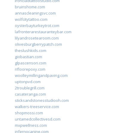
ironcladtattoostudio.com
bruinshome.com
annascleaningsvc.com
wolfcitytattoo.com
oysterbayturkeytrot.com
lafronterarestauranteybar.com
lilyandrosetearoom.com
olivesburgberrypatch.com
theslushkids.com
giobastian.com
glpascensori.com
rifloorepoxy.com
woolleymillingandpaving.com
uptonpvd.com
2troublegrill.com
casateranga.com
sticksandstonesstudiooh.com
walkers-treeservice.com
shopmossi.com
untamedcollectivesd.com
mxpwellness.com
infernocanine.com