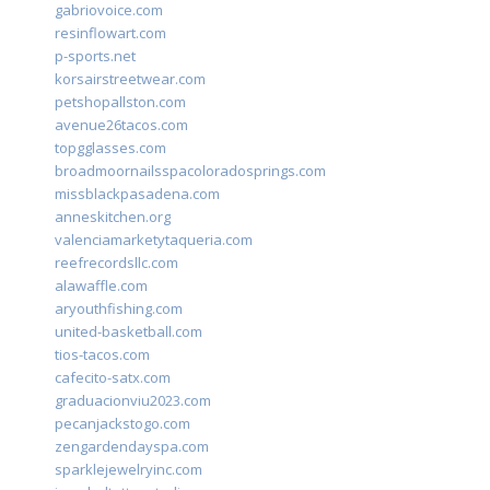
gabriovoice.com
resinflowart.com
p-sports.net
korsairstreetwear.com
petshopallston.com
avenue26tacos.com
topgglasses.com
broadmoornailsspacoloradosprings.com
missblackpasadena.com
anneskitchen.org
valenciamarketytaqueria.com
reefrecordsllc.com
alawaffle.com
aryouthfishing.com
united-basketball.com
tios-tacos.com
cafecito-satx.com
graduacionviu2023.com
pecanjackstogo.com
zengardendayspa.com
sparklejewelryinc.com