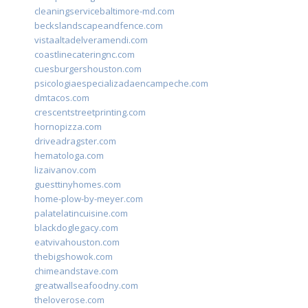
cleaningservicebaltimore-md.com
beckslandscapeandfence.com
vistaaltadelveramendi.com
coastlinecateringnc.com
cuesburgershouston.com
psicologiaespecializadaencampeche.com
dmtacos.com
crescentstreetprinting.com
hornopizza.com
driveadragster.com
hematologa.com
lizaivanov.com
guesttinyhomes.com
home-plow-by-meyer.com
palatelatincuisine.com
blackdoglegacy.com
eatvivahouston.com
thebigshowok.com
chimeandstave.com
greatwallseafoodny.com
theloverose.com