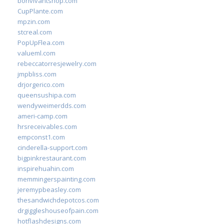
bonvivantshop.com
CupPlante.com
mpzin.com
stcreal.com
PopUpFlea.com
valueml.com
rebeccatorresjewelry.com
jmpbliss.com
drjorgerico.com
queensushipa.com
wendyweimerdds.com
ameri-camp.com
hrsreceivables.com
empconst1.com
cinderella-support.com
bigpinkrestaurant.com
inspirehuahin.com
memmingerspainting.com
jeremypbeasley.com
thesandwichdepotcos.com
drgiggleshouseofpain.com
hotflashdesigns.com