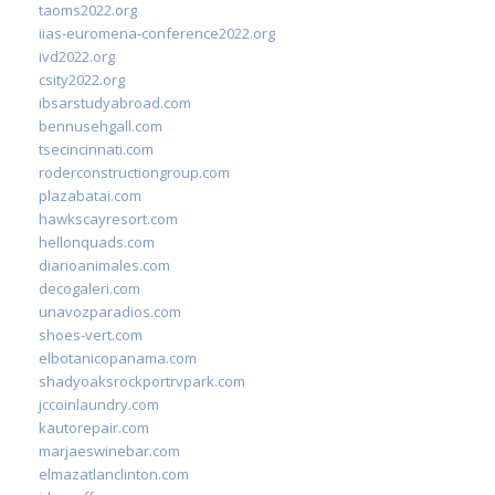
taoms2022.org
iias-euromena-conference2022.org
ivd2022.org
csity2022.org
ibsarstudyabroad.com
bennusehgall.com
tsecincinnati.com
roderconstructiongroup.com
plazabatai.com
hawkscayresort.com
hellonquads.com
diarioanimales.com
decogaleri.com
unavozparadios.com
shoes-vert.com
elbotanicopanama.com
shadyoaksrockportrvpark.com
jccoinlaundry.com
kautorepair.com
marjaeswinebar.com
elmazatlanclinton.com