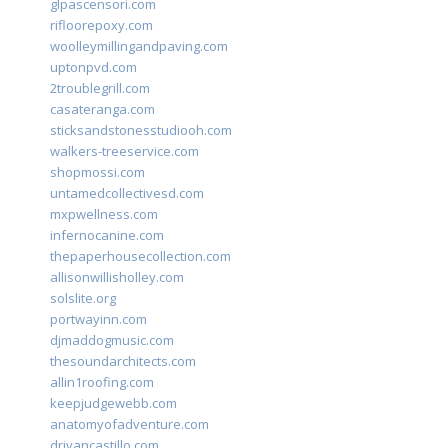
glpascensori.com
rifloorepoxy.com
woolleymillingandpaving.com
uptonpvd.com
2troublegrill.com
casateranga.com
sticksandstonesstudiooh.com
walkers-treeservice.com
shopmossi.com
untamedcollectivesd.com
mxpwellness.com
infernocanine.com
thepaperhousecollection.com
allisonwillisholley.com
solslite.org
portwayinn.com
djmaddogmusic.com
thesoundarchitects.com
allin1roofing.com
keepjudgewebb.com
anatomyofadventure.com
drivancastillo.com