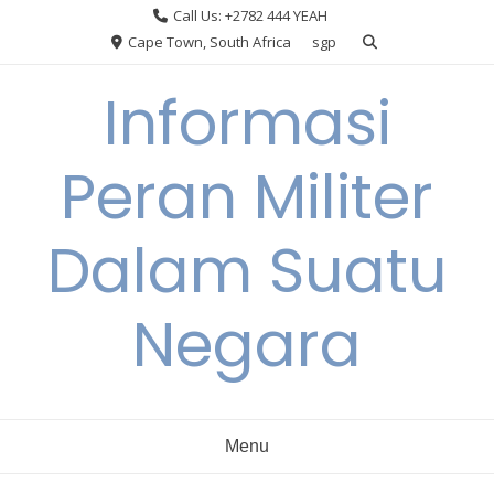
Skip
Call Us: +2782 444 YEAH
to
Cape Town, South Africa
sgp
content
Informasi
Peran Militer
Dalam Suatu
Negara
Menu