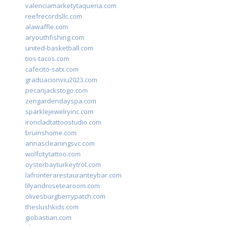
valenciamarketytaqueria.com
reefrecordsllc.com
alawaffle.com
aryouthfishing.com
united-basketball.com
tios-tacos.com
cafecito-satx.com
graduacionviu2023.com
pecanjackstogo.com
zengardendayspa.com
sparklejewelryinc.com
ironcladtattoostudio.com
bruinshome.com
annascleaningsvc.com
wolfcitytattoo.com
oysterbayturkeytrot.com
lafronterarestauranteybar.com
lilyandrosetearoom.com
olivesburgberrypatch.com
theslushkids.com
giobastian.com