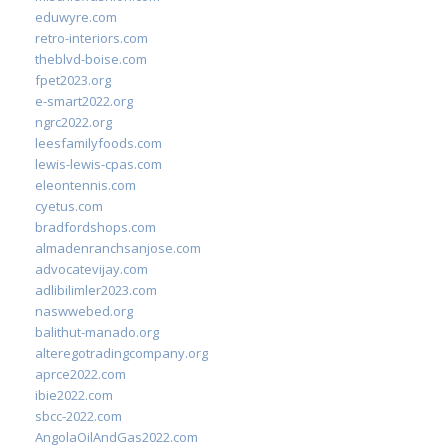
eduwyre.com
retro-interiors.com
theblvd-boise.com
fpet2023.org
e-smart2022.org
ngrc2022.org
leesfamilyfoods.com
lewis-lewis-cpas.com
eleontennis.com
cyetus.com
bradfordshops.com
almadenranchsanjose.com
advocatevijay.com
adlibilimler2023.com
naswwebed.org
balithut-manado.org
alteregotradingcompany.org
aprce2022.com
ibie2022.com
sbcc-2022.com
AngolaOilAndGas2022.com