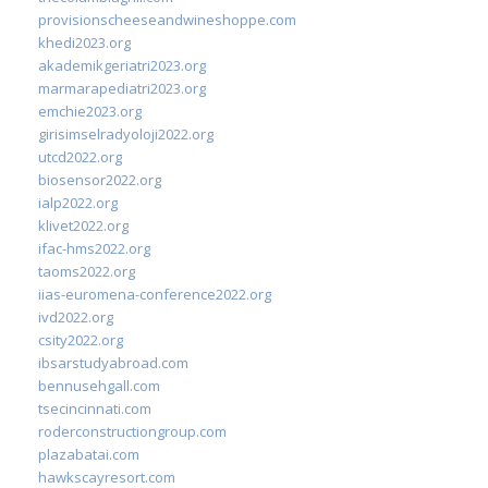
provisionscheeseandwineshoppe.com
khedi2023.org
akademikgeriatri2023.org
marmarapediatri2023.org
emchie2023.org
girisimselradyoloji2022.org
utcd2022.org
biosensor2022.org
ialp2022.org
klivet2022.org
ifac-hms2022.org
taoms2022.org
iias-euromena-conference2022.org
ivd2022.org
csity2022.org
ibsarstudyabroad.com
bennusehgall.com
tsecincinnati.com
roderconstructiongroup.com
plazabatai.com
hawkscayresort.com