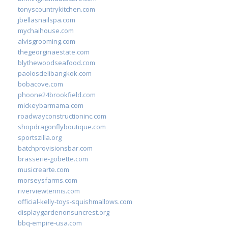
tonyscountrykitchen.com
jbellasnailspa.com
mychaihouse.com
alvisgrooming.com
thegeorginaestate.com
blythewoodseafood.com
paolosdelibangkok.com
bobacove.com
phoone24brookfield.com
mickeybarmama.com
roadwayconstructioninc.com
shopdragonflyboutique.com
sportszilla.org
batchprovisionsbar.com
brasserie-gobette.com
musicrearte.com
morseysfarms.com
riverviewtennis.com
official-kelly-toys-squishmallows.com
displaygardenonsuncrest.org
bbq-empire-usa.com