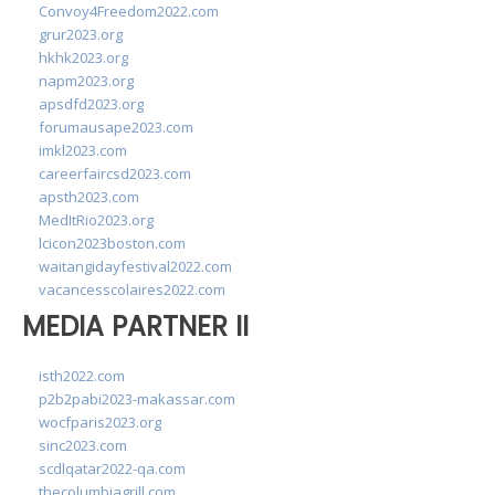
Convoy4Freedom2022.com
grur2023.org
hkhk2023.org
napm2023.org
apsdfd2023.org
forumausape2023.com
imkl2023.com
careerfaircsd2023.com
apsth2023.com
MedItRio2023.org
lcicon2023boston.com
waitangidayfestival2022.com
vacancesscolaires2022.com
MEDIA PARTNER II
isth2022.com
p2b2pabi2023-makassar.com
wocfparis2023.org
sinc2023.com
scdlqatar2022-qa.com
thecolumbiagrill.com