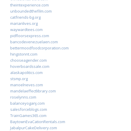
theintexperience.com
unboundedthefilm.com
catfriends-bg.org
marianlives.org
waywardtees.com
pidfloorsexpress.com
bancodevenezuelaen.com
bettermoodfoodcorporation.com
hingstonnt.com
chooseagender.com
hoverboardssale.com
alaskapolitics.com
stsmp.org
manoelneves.com
mandelaeffectlibrary.com
roselynns.com
balanceyoganj.com
salesforceblogs.com
TrainGames365.com
BaytownEvaCationRentals.com
JabalpurCakeDelivery.com