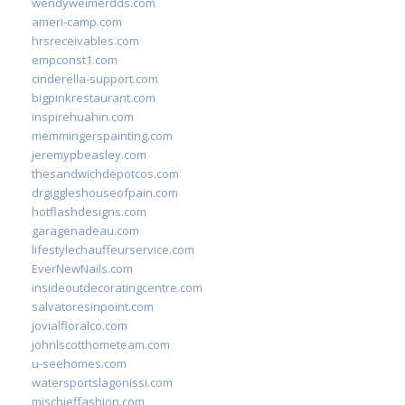
wendyweimerdds.com
ameri-camp.com
hrsreceivables.com
empconst1.com
cinderella-support.com
bigpinkrestaurant.com
inspirehuahin.com
memmingerspainting.com
jeremypbeasley.com
thesandwichdepotcos.com
drgiggleshouseofpain.com
hotflashdesigns.com
garagenadeau.com
lifestylechauffeurservice.com
EverNewNails.com
insideoutdecoratingcentre.com
salvatoresinpoint.com
jovialfloralco.com
johnlscotthometeam.com
u-seehomes.com
watersportslagonissi.com
mischieffashion.com