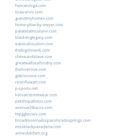
hematologa.com
lizaivanov.com
guesttinyhomes.com
home-plow-by-meyer.com
palatelatincuisine.com
blackdoglegacy.com
eatvivahouston.com
thebigshowok.com
chimeandstave.com
greatwallseafoodny.com
theloverose.com
gabriovoice.com
resinflowart.com
p-sports.net
korsairstreetwear.com
petshopallston.com
avenue26tacos.com
topgglasses.com
broadmoornailsspacoloradosprings.com
missblackpasadena.com
anneskitchen.org