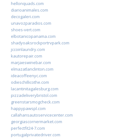
hellonquads.com
diarioanimales.com
decogaleri.com
unavozparadios.com
shoes-vert.com
elbotanicopanama.com
shadyoaksrockportrvpark.com
jccoinlaundry.com
kautorepair.com
marjaeswinebar.com
elmazatlanclinton.com
ideacoffeenyc.com
odieschillicothe.com
lacantinitagalesburg.com
pizzadeliverybristol.com
greenstarsmogcheck.com
happypawspl.com
callahansautoservicecenter.com
georgiascornermarket.com
perfectfit24-7.com
portugalprivatedriver.com