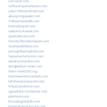
von-racer.com
coffeeshopcharleston.com
salon104mainstreet.com
alkaspringswater.com
318mainstreet8h.com
lovenailsspari.com
oakberry-kuwait.com
quartzliterary.com
friendsofbroderickpark.com
studiopiattellina.com
jannagrillspringfield.com
fujiyamacharleston.com
elpatronchardon.com
donglaishun-order.com
fiamc-rome2022.org
mariceworldessentials.com
lafisheriarestaurant.com
915jazzandmore.com
aguadulce-countryfair.com
jakehovis.com
bosswingsduluth.com
birminghamautocare.com