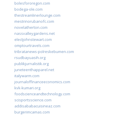
bolesfororegon.com
bodega-ole.com
thestreamlinerlounge.com
mestrinorubanofc.com
novelatherton.com
nassvalleygardens.net
electjohnstewart.com
omptourtravels.com
tribratanews-polreskebumen.com
rsudbayuasih.org
publikjurnalistik.org
juneteenthapparel.net
italywarm.com
journaloffinanceeconomics.com
kvk-kumari.org
foodscienceandtechnology.com
scisportsscience.com
addisababacuisineaz.com
burgerimcamas.com