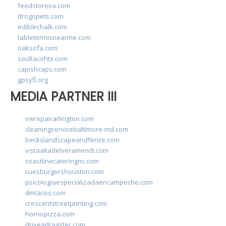
feedstoreva.com
drogopets.com
ediblechalk.com
tabletennisnearme.com
oaksofa.com
soultacohtx.com
capishcaps.com
gpsyfl.org
MEDIA PARTNER III
vwrepairarlington.com
cleaningservicebaltimore-md.com
beckslandscapeandfence.com
vistaaltadelveramendi.com
coastlinecateringnc.com
cuesburgershouston.com
psicologiaespecializadaencampeche.com
dmtacos.com
crescentstreetprinting.com
hornopizza.com
driveadragster.com