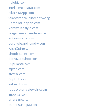
halobjd.com
intelligenceqatar.com
PikaPikaApp.com
takecareofbusinessdfw.org
HamadaOfJapan.com
VersifyLifestyle.com
kingscreekadventures.com
antaeuslabs.com
purelycleanchemdry.com
WishOping.com
shoplegacee.com
bonvivantshop.com
CupPlante.com
mpzin.com
stcreal.com
PopUpFlea.com
valueml.com
rebeccatorresjewelry.com
jmpbliss.com
drjorgerico.com
queensushipa.com