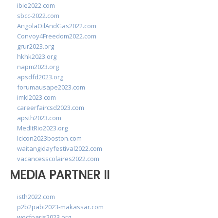
ibie2022.com
sbcc-2022.com
AngolaOilAndGas2022.com
Convoy4Freedom2022.com
grur2023.org
hkhk2023.org
napm2023.org
apsdfd2023.org
forumausape2023.com
imkl2023.com
careerfaircsd2023.com
apsth2023.com
MedItRio2023.org
lcicon2023boston.com
waitangidayfestival2022.com
vacancesscolaires2022.com
MEDIA PARTNER II
isth2022.com
p2b2pabi2023-makassar.com
wocfparis2023.org