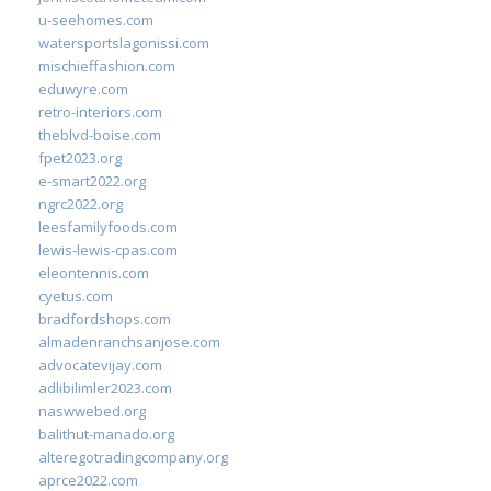
u-seehomes.com
watersportslagonissi.com
mischieffashion.com
eduwyre.com
retro-interiors.com
theblvd-boise.com
fpet2023.org
e-smart2022.org
ngrc2022.org
leesfamilyfoods.com
lewis-lewis-cpas.com
eleontennis.com
cyetus.com
bradfordshops.com
almadenranchsanjose.com
advocatevijay.com
adlibilimler2023.com
naswwebed.org
balithut-manado.org
alteregotradingcompany.org
aprce2022.com