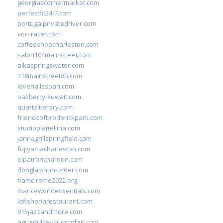
georgiascornermarket.com
perfectfit24-7.com
portugalprivatedriver.com
von-racer.com
coffeeshopcharleston.com
salon104mainstreet.com
alkaspringswater.com
318mainstreet8h.com
lovenailsspari.com
oakberry-kuwait.com
quartzliterary.com
friendsofbroderickpark.com
studiopiattellina.com
jannagrillspringfield.com
fujiyamacharleston.com
elpatronchardon.com
donglaishun-order.com
fiamc-rome2022.org
mariceworldessentials.com
lafisheriarestaurant.com
915jazzandmore.com
aguadulce-countryfair.com