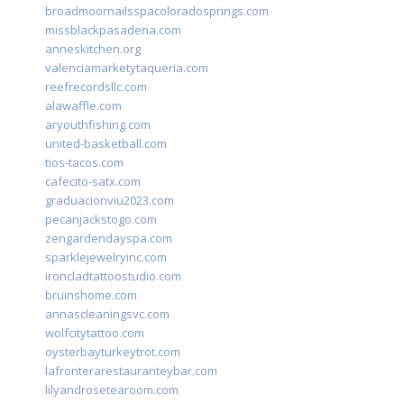
broadmoornailsspacoloradosprings.com
missblackpasadena.com
anneskitchen.org
valenciamarketytaqueria.com
reefrecordsllc.com
alawaffle.com
aryouthfishing.com
united-basketball.com
tios-tacos.com
cafecito-satx.com
graduacionviu2023.com
pecanjackstogo.com
zengardendayspa.com
sparklejewelryinc.com
ironcladtattoostudio.com
bruinshome.com
annascleaningsvc.com
wolfcitytattoo.com
oysterbayturkeytrot.com
lafronterarestauranteybar.com
lilyandrosetearoom.com