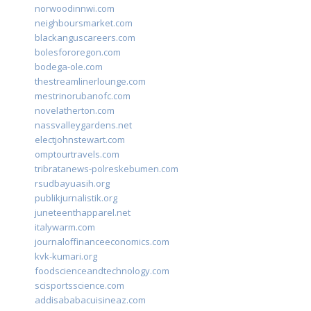
norwoodinnwi.com
neighboursmarket.com
blackanguscareers.com
bolesfororegon.com
bodega-ole.com
thestreamlinerlounge.com
mestrinorubanofc.com
novelatherton.com
nassvalleygardens.net
electjohnstewart.com
omptourtravels.com
tribratanews-polreskebumen.com
rsudbayuasih.org
publikjurnalistik.org
juneteenthapparel.net
italywarm.com
journaloffinanceeconomics.com
kvk-kumari.org
foodscienceandtechnology.com
scisportsscience.com
addisababacuisineaz.com