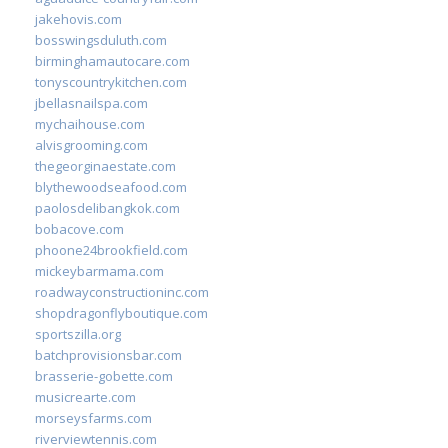
jakehovis.com
bosswingsduluth.com
birminghamautocare.com
tonyscountrykitchen.com
jbellasnailspa.com
mychaihouse.com
alvisgrooming.com
thegeorginaestate.com
blythewoodseafood.com
paolosdelibangkok.com
bobacove.com
phoone24brookfield.com
mickeybarmama.com
roadwayconstructioninc.com
shopdragonflyboutique.com
sportszilla.org
batchprovisionsbar.com
brasserie-gobette.com
musicrearte.com
morseysfarms.com
riverviewtennis.com