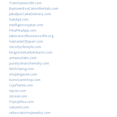
TrainGames365.com
BaytownEvaCationRentals.com
JabalpurCakeDelivery.com
halobjd.com
intelligenceqatar.com
PikaPikaApp.com
takecareofbusinessdfw.org
HamadaOfJapan.com
VersifyLifestyle.com
kingscreekadventures.com
antaeuslabs.com
purelycleanchemdry.com
WishOping.com
shoplegacee.com
bonvivantshop.com
CupPlante.com
mpzin.com
stcreal.com
PopUpFlea.com
valueml.com
rebeccatorresjewelry.com