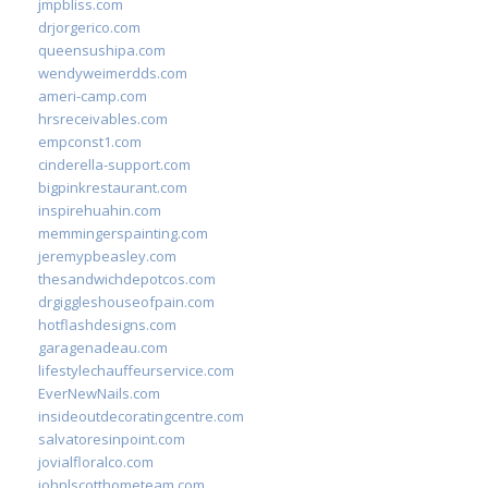
jmpbliss.com
drjorgerico.com
queensushipa.com
wendyweimerdds.com
ameri-camp.com
hrsreceivables.com
empconst1.com
cinderella-support.com
bigpinkrestaurant.com
inspirehuahin.com
memmingerspainting.com
jeremypbeasley.com
thesandwichdepotcos.com
drgiggleshouseofpain.com
hotflashdesigns.com
garagenadeau.com
lifestylechauffeurservice.com
EverNewNails.com
insideoutdecoratingcentre.com
salvatoresinpoint.com
jovialfloralco.com
johnlscotthometeam.com