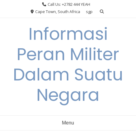
Skip
Call Us: +2782 444 YEAH
to
Cape Town, South Africa
sgp
content
Informasi
Peran Militer
Dalam Suatu
Negara
Menu