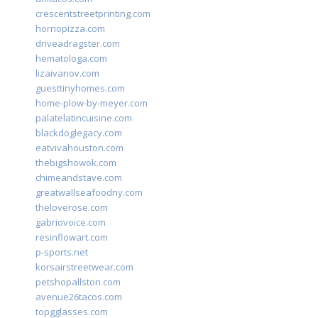
crescentstreetprinting.com
hornopizza.com
driveadragster.com
hematologa.com
lizaivanov.com
guesttinyhomes.com
home-plow-by-meyer.com
palatelatincuisine.com
blackdoglegacy.com
eatvivahouston.com
thebigshowok.com
chimeandstave.com
greatwallseafoodny.com
theloverose.com
gabriovoice.com
resinflowart.com
p-sports.net
korsairstreetwear.com
petshopallston.com
avenue26tacos.com
topgglasses.com