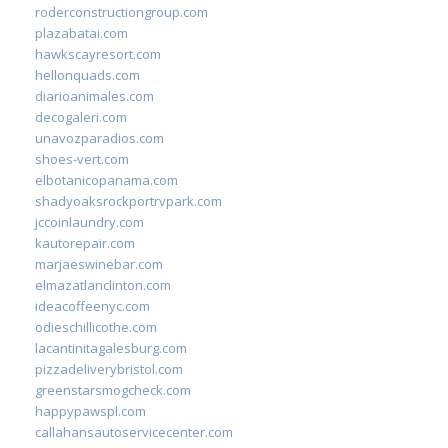
roderconstructiongroup.com
plazabatai.com
hawkscayresort.com
hellonquads.com
diarioanimales.com
decogaleri.com
unavozparadios.com
shoes-vert.com
elbotanicopanama.com
shadyoaksrockportrvpark.com
jccoinlaundry.com
kautorepair.com
marjaeswinebar.com
elmazatlanclinton.com
ideacoffeenyc.com
odieschillicothe.com
lacantinitagalesburg.com
pizzadeliverybristol.com
greenstarsmogcheck.com
happypawspl.com
callahansautoservicecenter.com