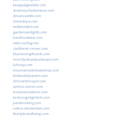
keepjudgewebb.com
anatomyofadventure.com
drivancastillo.com
cmmedspa.com
midletontkd.com
gardensandgrills.com
basilfoodwine.com
nikko-tochigi.net
caribbean-corner.com
bluemoongiftcards.com
rivercitysteampunkexpo.com
kchoops.net
mountainsideskateshop.com
kirtlandcitytavern.com
301nutritionspot.com
ammos-stores.com
loceanecreations.com
birdsongridgefarm.com
joiedevivblog.com
valera-amsterdam.com
libertybrandhemp.com