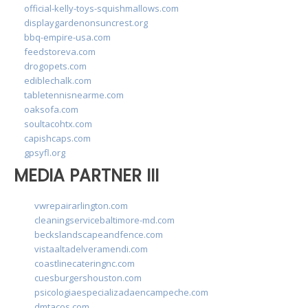
official-kelly-toys-squishmallows.com
displaygardenonsuncrest.org
bbq-empire-usa.com
feedstoreva.com
drogopets.com
ediblechalk.com
tabletennisnearme.com
oaksofa.com
soultacohtx.com
capishcaps.com
gpsyfl.org
MEDIA PARTNER III
vwrepairarlington.com
cleaningservicebaltimore-md.com
beckslandscapeandfence.com
vistaaltadelveramendi.com
coastlinecateringnc.com
cuesburgershouston.com
psicologiaespecializadaencampeche.com
dmtacos.com