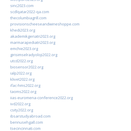
sinc2023.com
scdlqatar2022-qa.com
thecolumbiagrill.com
provisionscheeseandwineshoppe.com
khedi2023.org
akademikgeriatri2023.org
marmarapediatri2023.org
emchie2023.org
girisimselradyoloji2022.org
utcd2022.org
biosensor2022.org
ialp2022.org
klivet2022.org
ifac-hms2022.org
taoms2022.org
iias-euromena-conference2022.org
ivd2022.org
csity2022.org
ibsarstudyabroad.com
bennusehgall.com
tsecincinnati.com