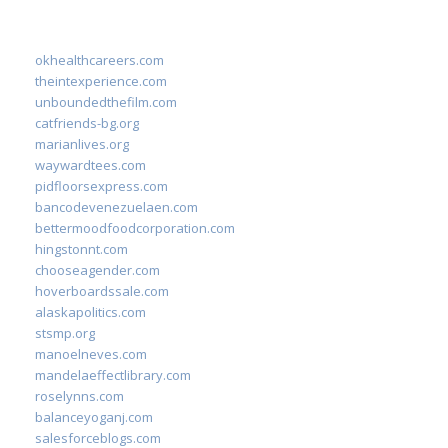
okhealthcareers.com
theintexperience.com
unboundedthefilm.com
catfriends-bg.org
marianlives.org
waywardtees.com
pidfloorsexpress.com
bancodevenezuelaen.com
bettermoodfoodcorporation.com
hingstonnt.com
chooseagender.com
hoverboardssale.com
alaskapolitics.com
stsmp.org
manoelneves.com
mandelaeffectlibrary.com
roselynns.com
balanceyoganj.com
salesforceblogs.com