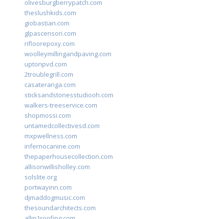
olivesburgberrypatch.com
theslushkids.com
giobastian.com
glpascensori.com
rifloorepoxy.com
woolleymillingandpaving.com
uptonpvd.com
2troublegrill.com
casateranga.com
sticksandstonesstudiooh.com
walkers-treeservice.com
shopmossi.com
untamedcollectivesd.com
mxpwellness.com
infernocanine.com
thepaperhousecollection.com
allisonwillisholley.com
solslite.org
portwayinn.com
djmaddogmusic.com
thesoundarchitects.com
allin1roofing.com