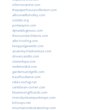
infernocanine.com
thepaperhousecollection.com
allisonwillisholley.com
solslite.org
portwayinn.com
djmaddogmusic.com
thesoundarchitects.com
allin1roofing.com
keepjudgewebb.com
anatomyofadventure.com
drivancastillo.com
cmmedspa.com
midletontkd.com
gardensandgrills.com
basilfoodwine.com
nikko-tochigi.net
caribbean-corner.com
bluemoongiftcards.com
rivercitysteampunkexpo.com
kchoops.net
mountainsideskateshop.com