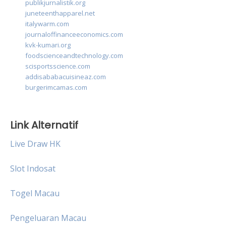
publikjurnalistik.org
juneteenthapparel.net
italywarm.com
journaloffinanceeconomics.com
kvk-kumari.org
foodscienceandtechnology.com
scisportsscience.com
addisababacuisineaz.com
burgerimcamas.com
Link Alternatif
Live Draw HK
Slot Indosat
Togel Macau
Pengeluaran Macau