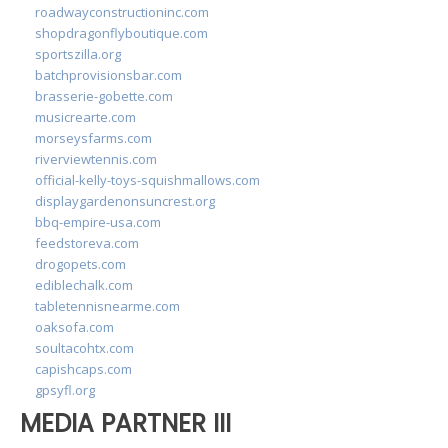
roadwayconstructioninc.com
shopdragonflyboutique.com
sportszilla.org
batchprovisionsbar.com
brasserie-gobette.com
musicrearte.com
morseysfarms.com
riverviewtennis.com
official-kelly-toys-squishmallows.com
displaygardenonsuncrest.org
bbq-empire-usa.com
feedstoreva.com
drogopets.com
ediblechalk.com
tabletennisnearme.com
oaksofa.com
soultacohtx.com
capishcaps.com
gpsyfl.org
MEDIA PARTNER III