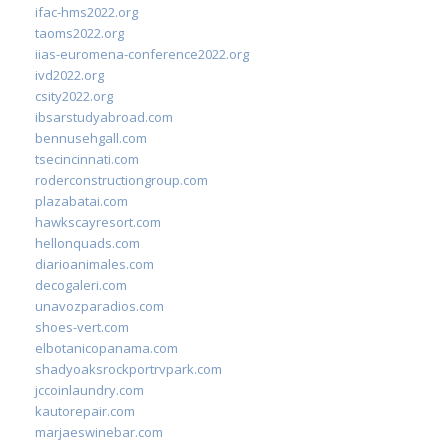
ifac-hms2022.org
taoms2022.org
iias-euromena-conference2022.org
ivd2022.org
csity2022.org
ibsarstudyabroad.com
bennusehgall.com
tsecincinnati.com
roderconstructiongroup.com
plazabatai.com
hawkscayresort.com
hellonquads.com
diarioanimales.com
decogaleri.com
unavozparadios.com
shoes-vert.com
elbotanicopanama.com
shadyoaksrockportrvpark.com
jccoinlaundry.com
kautorepair.com
marjaeswinebar.com