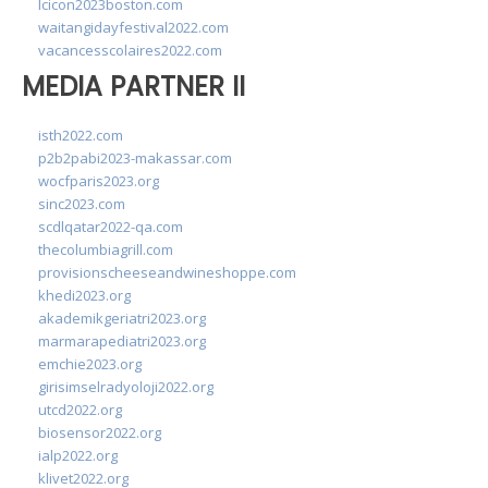
lcicon2023boston.com
waitangidayfestival2022.com
vacancesscolaires2022.com
MEDIA PARTNER II
isth2022.com
p2b2pabi2023-makassar.com
wocfparis2023.org
sinc2023.com
scdlqatar2022-qa.com
thecolumbiagrill.com
provisionscheeseandwineshoppe.com
khedi2023.org
akademikgeriatri2023.org
marmarapediatri2023.org
emchie2023.org
girisimselradyoloji2022.org
utcd2022.org
biosensor2022.org
ialp2022.org
klivet2022.org