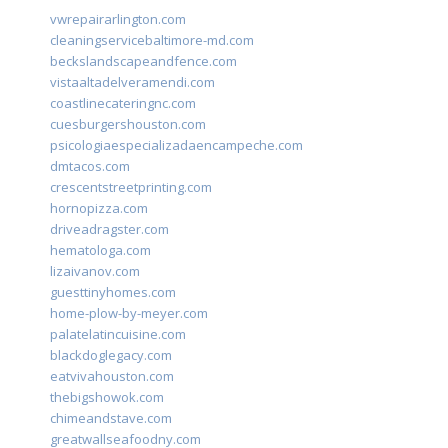
vwrepairarlington.com
cleaningservicebaltimore-md.com
beckslandscapeandfence.com
vistaaltadelveramendi.com
coastlinecateringnc.com
cuesburgershouston.com
psicologiaespecializadaencampeche.com
dmtacos.com
crescentstreetprinting.com
hornopizza.com
driveadragster.com
hematologa.com
lizaivanov.com
guesttinyhomes.com
home-plow-by-meyer.com
palatelatincuisine.com
blackdoglegacy.com
eatvivahouston.com
thebigshowok.com
chimeandstave.com
greatwallseafoodny.com