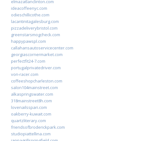
elmazatlanclinton.com
ideacoffeenyc.com
odieschillicothe.com
lacantinitagalesburg.com
pizzadeliverybristol.com
greenstarsmogcheck.com
happypawspl.com
callahansautoservicecenter.com
georgiascornermarket.com
perfectfit24-7.com
portugalprivatedriver.com
von-racer.com
coffeeshopcharleston.com
salon104mainstreet.com
alkaspringswater.com
318mainstreet8h.com
lovenailsspari.com
oakberry-kuwait.com
quartzliterary.com
friendsofbroderickpark.com
studiopiattellina.com
jannagrillspringfield.com