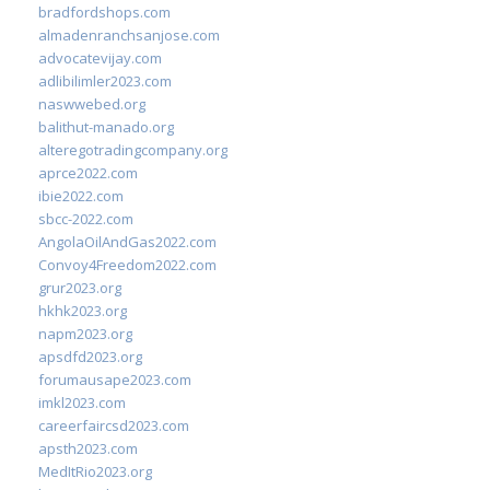
bradfordshops.com
almadenranchsanjose.com
advocatevijay.com
adlibilimler2023.com
naswwebed.org
balithut-manado.org
alteregotradingcompany.org
aprce2022.com
ibie2022.com
sbcc-2022.com
AngolaOilAndGas2022.com
Convoy4Freedom2022.com
grur2023.org
hkhk2023.org
napm2023.org
apsdfd2023.org
forumausape2023.com
imkl2023.com
careerfaircsd2023.com
apsth2023.com
MedItRio2023.org