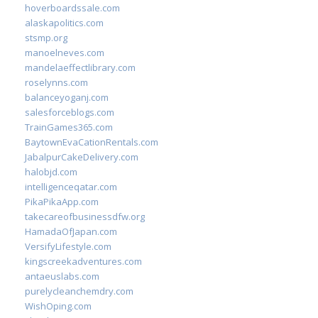
hoverboardssale.com
alaskapolitics.com
stsmp.org
manoelneves.com
mandelaeffectlibrary.com
roselynns.com
balanceyoganj.com
salesforceblogs.com
TrainGames365.com
BaytownEvaCationRentals.com
JabalpurCakeDelivery.com
halobjd.com
intelligenceqatar.com
PikaPikaApp.com
takecareofbusinessdfw.org
HamadaOfJapan.com
VersifyLifestyle.com
kingscreekadventures.com
antaeuslabs.com
purelycleanchemdry.com
WishOping.com