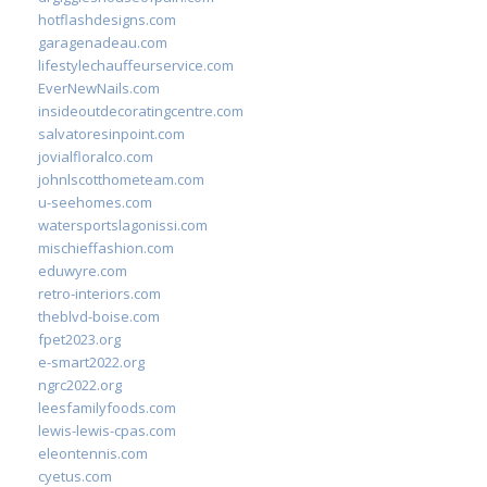
hotflashdesigns.com
garagenadeau.com
lifestylechauffeurservice.com
EverNewNails.com
insideoutdecoratingcentre.com
salvatoresinpoint.com
jovialfloralco.com
johnlscotthometeam.com
u-seehomes.com
watersportslagonissi.com
mischieffashion.com
eduwyre.com
retro-interiors.com
theblvd-boise.com
fpet2023.org
e-smart2022.org
ngrc2022.org
leesfamilyfoods.com
lewis-lewis-cpas.com
eleontennis.com
cyetus.com