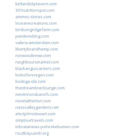
kirtlandcitytavern.com
301nutritionspot.com
ammos-stores.com
loceanecreations.com
birdsongridgefarm.com
joiedevivblog.com
valera-amsterdam.com
libertybrandhemp.com
norwoodinnwi.com
neighboursmarket.com
blackanguscareers.com
bolesfororegon.com
bodega-ole.com
thestreamlinerlounge.com
mestrinorubanofc.com
novelatherton.com
nassvalleygardens.net
electjohnstewart.com
omptourtravels.com
tribratanews-polreskebumen.com
rsudbayuasih.org