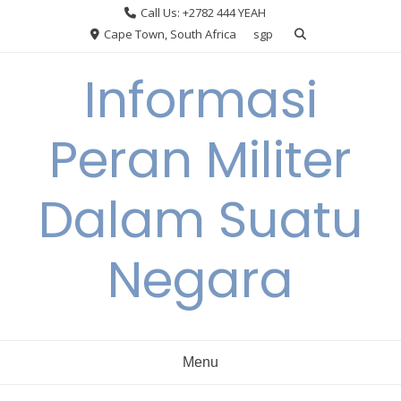
Skip
Call Us: +2782 444 YEAH
to
Cape Town, South Africa
sgp
content
Informasi
Peran Militer
Dalam Suatu
Negara
Menu