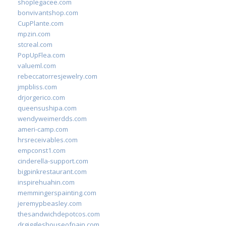
shoplegacee.com
bonvivantshop.com
CupPlante.com
mpzin.com
stcreal.com
PopUpFlea.com
valueml.com
rebeccatorresjewelry.com
jmpbliss.com
drjorgerico.com
queensushipa.com
wendyweimerdds.com
ameri-camp.com
hrsreceivables.com
empconst1.com
cinderella-support.com
bigpinkrestaurant.com
inspirehuahin.com
memmingerspainting.com
jeremypbeasley.com
thesandwichdepotcos.com
drgiggleshouseofpain.com