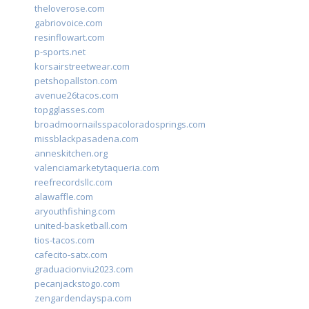
theloverose.com
gabriovoice.com
resinflowart.com
p-sports.net
korsairstreetwear.com
petshopallston.com
avenue26tacos.com
topgglasses.com
broadmoornailsspacoloradosprings.com
missblackpasadena.com
anneskitchen.org
valenciamarketytaqueria.com
reefrecordsllc.com
alawaffle.com
aryouthfishing.com
united-basketball.com
tios-tacos.com
cafecito-satx.com
graduacionviu2023.com
pecanjackstogo.com
zengardendayspa.com