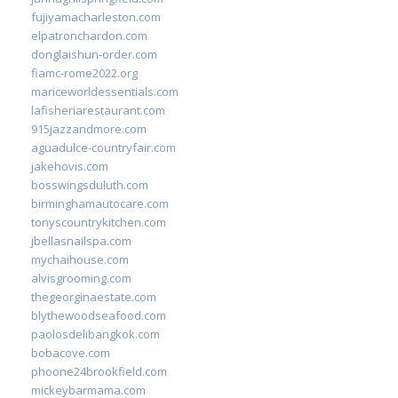
fujiyamacharleston.com
elpatronchardon.com
donglaishun-order.com
fiamc-rome2022.org
mariceworldessentials.com
lafisheriarestaurant.com
915jazzandmore.com
aguadulce-countryfair.com
jakehovis.com
bosswingsduluth.com
birminghamautocare.com
tonyscountrykitchen.com
jbellasnailspa.com
mychaihouse.com
alvisgrooming.com
thegeorginaestate.com
blythewoodseafood.com
paolosdelibangkok.com
bobacove.com
phoone24brookfield.com
mickeybarmama.com