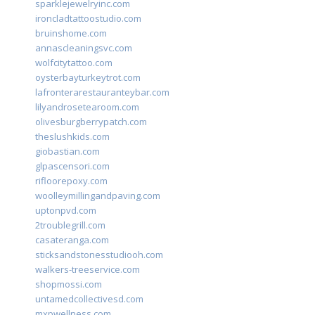
sparklejewelryinc.com
ironcladtattoostudio.com
bruinshome.com
annascleaningsvc.com
wolfcitytattoo.com
oysterbayturkeytrot.com
lafronterarestauranteybar.com
lilyandrosetearoom.com
olivesburgberrypatch.com
theslushkids.com
giobastian.com
glpascensori.com
rifloorepoxy.com
woolleymillingandpaving.com
uptonpvd.com
2troublegrill.com
casateranga.com
sticksandstonesstudiooh.com
walkers-treeservice.com
shopmossi.com
untamedcollectivesd.com
mxpwellness.com