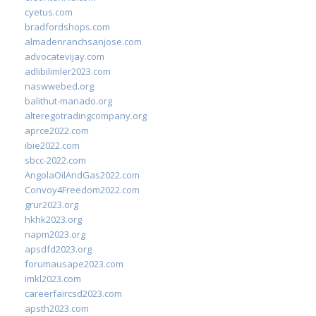
cyetus.com
bradfordshops.com
almadenranchsanjose.com
advocatevijay.com
adlibilimler2023.com
naswwebed.org
balithut-manado.org
alteregotradingcompany.org
aprce2022.com
ibie2022.com
sbcc-2022.com
AngolaOilAndGas2022.com
Convoy4Freedom2022.com
grur2023.org
hkhk2023.org
napm2023.org
apsdfd2023.org
forumausape2023.com
imkl2023.com
careerfaircsd2023.com
apsth2023.com