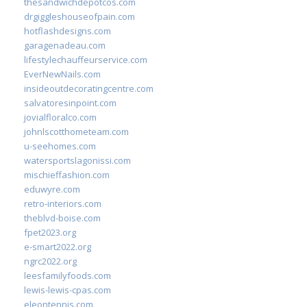
thesandwichdepotcos.com
drgiggleshouseofpain.com
hotflashdesigns.com
garagenadeau.com
lifestylechauffeurservice.com
EverNewNails.com
insideoutdecoratingcentre.com
salvatoresinpoint.com
jovialfloralco.com
johnlscotthometeam.com
u-seehomes.com
watersportslagonissi.com
mischieffashion.com
eduwyre.com
retro-interiors.com
theblvd-boise.com
fpet2023.org
e-smart2022.org
ngrc2022.org
leesfamilyfoods.com
lewis-lewis-cpas.com
eleontennis.com