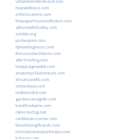
untamedcollectivesd.com
mxpwellness.com
infernocanine.com
thepaperhousecollection.com
allisonwillisholley.com
solslite.org
portwayinn.com
djmaddogmusic.com
thesoundarchitects.com
allin1roofing.com
keepjudgewebb.com
anatomyofadventure.com
drivancastillo.com
cmmedspa.com
midletontkd.com
gardensandgrills.com
basilfoodwine.com
nikko-tochigi.net
caribbean-corner.com
bluemoongiftcards.com
rivercitysteampunkexpo.com
kchoops.net