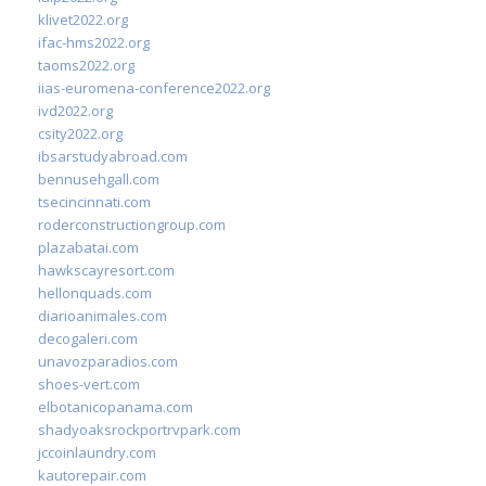
klivet2022.org
ifac-hms2022.org
taoms2022.org
iias-euromena-conference2022.org
ivd2022.org
csity2022.org
ibsarstudyabroad.com
bennusehgall.com
tsecincinnati.com
roderconstructiongroup.com
plazabatai.com
hawkscayresort.com
hellonquads.com
diarioanimales.com
decogaleri.com
unavozparadios.com
shoes-vert.com
elbotanicopanama.com
shadyoaksrockportrvpark.com
jccoinlaundry.com
kautorepair.com