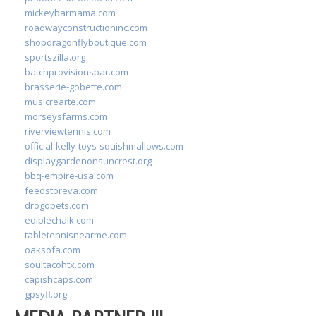
mickeybarmama.com
roadwayconstructioninc.com
shopdragonflyboutique.com
sportszilla.org
batchprovisionsbar.com
brasserie-gobette.com
musicrearte.com
morseysfarms.com
riverviewtennis.com
official-kelly-toys-squishmallows.com
displaygardenonsuncrest.org
bbq-empire-usa.com
feedstoreva.com
drogopets.com
ediblechalk.com
tabletennisnearme.com
oaksofa.com
soultacohtx.com
capishcaps.com
gpsyfl.org