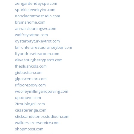
zengardendayspa.com
sparklejewelryinc.com
ironcladtattoostudio.com
bruinshome.com
annascleaningsvc.com
wolfcitytattoo.com
oysterbayturkeytrot.com
lafronterarestauranteybar.com
lilyandrosetearoom.com
olivesburgberrypatch.com
theslushkids.com
giobastian.com
glpascensori.com
rifloorepoxy.com
woolleymillingandpaving.com
uptonpvd.com
2troublegrill.com
casateranga.com
sticksandstonesstudiooh.com
walkers-treeservice.com
shopmossi.com