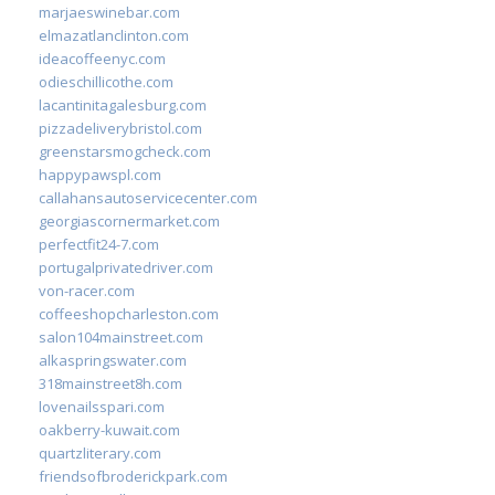
marjaeswinebar.com
elmazatlanclinton.com
ideacoffeenyc.com
odieschillicothe.com
lacantinitagalesburg.com
pizzadeliverybristol.com
greenstarsmogcheck.com
happypawspl.com
callahansautoservicecenter.com
georgiascornermarket.com
perfectfit24-7.com
portugalprivatedriver.com
von-racer.com
coffeeshopcharleston.com
salon104mainstreet.com
alkaspringswater.com
318mainstreet8h.com
lovenailsspari.com
oakberry-kuwait.com
quartzliterary.com
friendsofbroderickpark.com