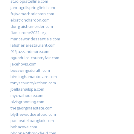
studiopiattellina.com
jannagrillspringfield.com
fujiyamacharleston.com
elpatronchardon.com
donglaishun-order.com
fiamc-rome2022.org
mariceworldessentials.com
lafisheriarestaurant.com
915jazzandmore.com
aguadulce-countryfair.com
jakehovis.com
bosswingsduluth.com
birminghamautocare.com
tonyscountrykitchen.com
jbellasnailspa.com
mychaihouse.com
alvisgrooming.com
thegeorginaestate.com
blythewoodseafood.com
paolosdelibangkok.com
bobacove.com
phoone24brookfield.com