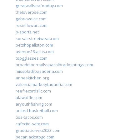
greatwallseafoodny.com
theloverose.com
gabriovoice.com
resinflowart.com
p-sports.net
korsairstreetwear.com
petshopallston.com
avenue26tacos.com
topgglasses.com
broadmoornailsspacoloradosprings.com
missblackpasadena.com
anneskitchen.org
valenciamarketytaqueria.com
reefrecordsllc.com
alawaffle.com
aryouthfishing.com
united-basketball.com
tios-tacos.com
cafecito-satx.com
graduacionviu2023.com
pecanjackstogo.com