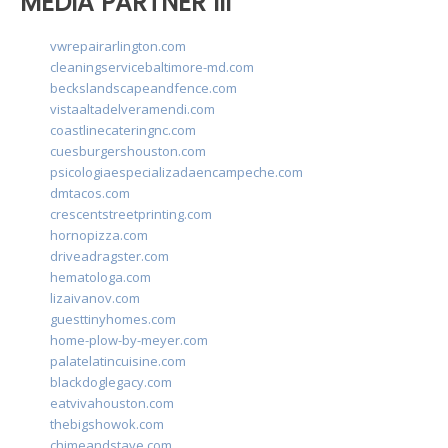
MEDIA PARTNER III
vwrepairarlington.com
cleaningservicebaltimore-md.com
beckslandscapeandfence.com
vistaaltadelveramendi.com
coastlinecateringnc.com
cuesburgershouston.com
psicologiaespecializadaencampeche.com
dmtacos.com
crescentstreetprinting.com
hornopizza.com
driveadragster.com
hematologa.com
lizaivanov.com
guesttinyhomes.com
home-plow-by-meyer.com
palatelatincuisine.com
blackdoglegacy.com
eatvivahouston.com
thebigshowok.com
chimeandstave.com