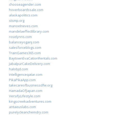
chooseagender.com
hoverboardssale.com
alaskapolitics.com
stsmp.org
manoelneves.com
mandelaeffectlibrary.com
roselynns.com
balanceyoganj.com
salesforceblogs.com
TrainGames365.com
BaytownEvaCationRentals.com
JabalpurCakeDelivery.com
halobjd.com
intelligenceqatar.com
PikaPikaApp.com
takecareofbusinessdfw.org
HamadaOfJapan.com
VersifyLifestyle.com
kingscreekadventures.com
antaeuslabs.com
purelycleanchemdry.com