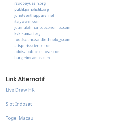
rsudbayuasih.org
publikjurnalistik.org
juneteenthapparel.net
italywarm.com
journaloffinanceeconomics.com
kvk-kumari.org
foodscienceandtechnology.com
scisportsscience.com
addisababacuisineaz.com
burgerimcamas.com
Link Alternatif
Live Draw HK
Slot Indosat
Togel Macau