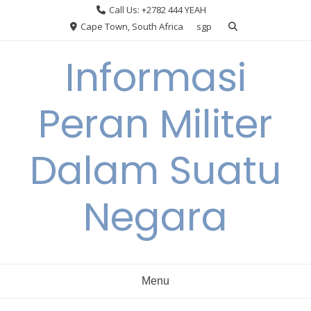
Skip
Call Us: +2782 444 YEAH
to
Cape Town, South Africa
sgp
content
Informasi
Peran Militer
Dalam Suatu
Negara
Menu