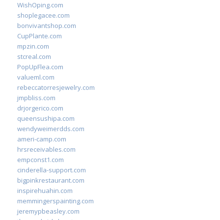
WishOping.com
shoplegacee.com
bonvivantshop.com
CupPlante.com
mpzin.com
stcreal.com
PopUpFlea.com
valueml.com
rebeccatorresjewelry.com
jmpbliss.com
drjorgerico.com
queensushipa.com
wendyweimerdds.com
ameri-camp.com
hrsreceivables.com
empconst1.com
cinderella-support.com
bigpinkrestaurant.com
inspirehuahin.com
memmingerspainting.com
jeremypbeasley.com