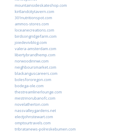
mountainsideskateshop.com
kirtlandcitytavern.com
301nutritionspot.com
ammos-stores.com
loceanecreations.com
birdsongridgefarm.com
joiedevivblog.com
valera-amsterdam.com
libertybrandhemp.com
norwoodinnwi.com
neighboursmarket.com
blackanguscareers.com
bolesfororegon.com
bodega-ole.com
thestreamlinerlounge.com
mestrinorubanofc.com
novelatherton.com
nassvalleygardens.net
electjohnstewart.com
omptourtravels.com
tribratanews-polreskebumen.com