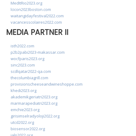
MedItRio2023.org
lcicon2023boston.com
waitangidayfestival2022.com
vacancesscolaires2022.com
MEDIA PARTNER II
isth2022.com
p2b2pabi2023-makassar.com
wocfparis2023.org
sinc2023.com
scdlqatar2022-qa.com
thecolumbiagrill.com
provisionscheeseandwineshoppe.com
khedi2023.org
akademikgeriatri2023.org
marmarapediatri2023.org
emchie2023.org
girisimselradyoloji2022.org
utcd2022.org
biosensor2022.org
ialp2022.org