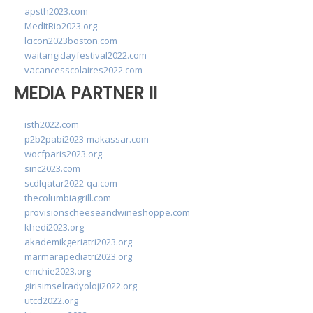
apsth2023.com
MedItRio2023.org
lcicon2023boston.com
waitangidayfestival2022.com
vacancesscolaires2022.com
MEDIA PARTNER II
isth2022.com
p2b2pabi2023-makassar.com
wocfparis2023.org
sinc2023.com
scdlqatar2022-qa.com
thecolumbiagrill.com
provisionscheeseandwineshoppe.com
khedi2023.org
akademikgeriatri2023.org
marmarapediatri2023.org
emchie2023.org
girisimselradyoloji2022.org
utcd2022.org