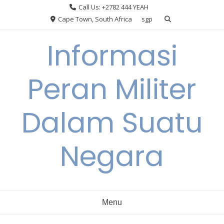
Skip
Call Us: +2782 444 YEAH
to
Cape Town, South Africa
sgp
content
Informasi
Peran Militer
Dalam Suatu
Negara
Menu