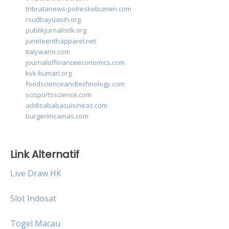
tribratanews-polreskebumen.com
rsudbayuasih.org
publikjurnalistik.org
juneteenthapparel.net
italywarm.com
journaloffinanceeconomics.com
kvk-kumari.org
foodscienceandtechnology.com
scisportsscience.com
addisababacuisineaz.com
burgerimcamas.com
Link Alternatif
Live Draw HK
Slot Indosat
Togel Macau