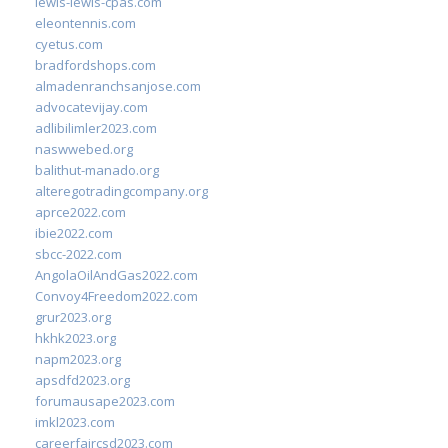
lewis-lewis-cpas.com
eleontennis.com
cyetus.com
bradfordshops.com
almadenranchsanjose.com
advocatevijay.com
adlibilimler2023.com
naswwebed.org
balithut-manado.org
alteregotradingcompany.org
aprce2022.com
ibie2022.com
sbcc-2022.com
AngolaOilAndGas2022.com
Convoy4Freedom2022.com
grur2023.org
hkhk2023.org
napm2023.org
apsdfd2023.org
forumausape2023.com
imkl2023.com
careerfaircsd2023.com