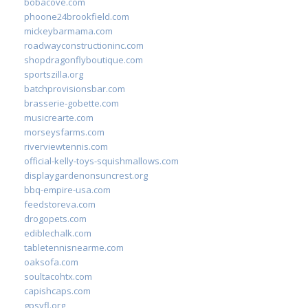
bobacove.com
phoone24brookfield.com
mickeybarmama.com
roadwayconstructioninc.com
shopdragonflyboutique.com
sportszilla.org
batchprovisionsbar.com
brasserie-gobette.com
musicrearte.com
morseysfarms.com
riverviewtennis.com
official-kelly-toys-squishmallows.com
displaygardenonsuncrest.org
bbq-empire-usa.com
feedstoreva.com
drogopets.com
ediblechalk.com
tabletennisnearme.com
oaksofa.com
soultacohtx.com
capishcaps.com
gpsyfl.org