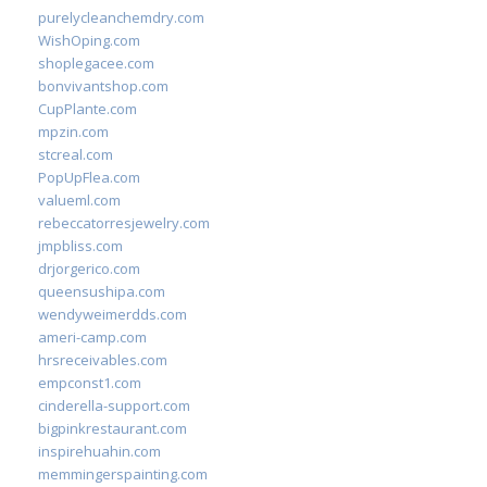
purelycleanchemdry.com
WishOping.com
shoplegacee.com
bonvivantshop.com
CupPlante.com
mpzin.com
stcreal.com
PopUpFlea.com
valueml.com
rebeccatorresjewelry.com
jmpbliss.com
drjorgerico.com
queensushipa.com
wendyweimerdds.com
ameri-camp.com
hrsreceivables.com
empconst1.com
cinderella-support.com
bigpinkrestaurant.com
inspirehuahin.com
memmingerspainting.com