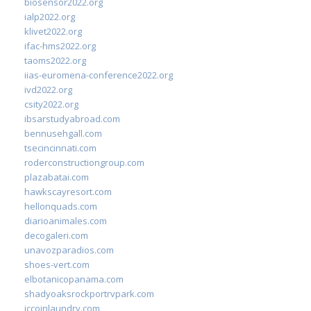
biosensor2022.org
ialp2022.org
klivet2022.org
ifac-hms2022.org
taoms2022.org
iias-euromena-conference2022.org
ivd2022.org
csity2022.org
ibsarstudyabroad.com
bennusehgall.com
tsecincinnati.com
roderconstructiongroup.com
plazabatai.com
hawkscayresort.com
hellonquads.com
diarioanimales.com
decogaleri.com
unavozparadios.com
shoes-vert.com
elbotanicopanama.com
shadyoaksrockportrvpark.com
jccoinlaundry.com