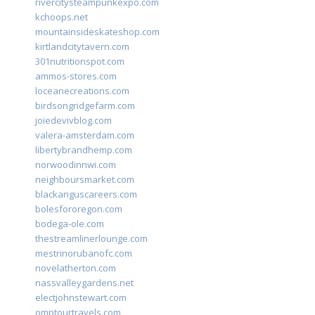
rivercitysteampunkexpo.com
kchoops.net
mountainsideskateshop.com
kirtlandcitytavern.com
301nutritionspot.com
ammos-stores.com
loceanecreations.com
birdsongridgefarm.com
joiedevivblog.com
valera-amsterdam.com
libertybrandhemp.com
norwoodinnwi.com
neighboursmarket.com
blackanguscareers.com
bolesfororegon.com
bodega-ole.com
thestreamlinerlounge.com
mestrinorubanofc.com
novelatherton.com
nassvalleygardens.net
electjohnstewart.com
omptourtravels.com