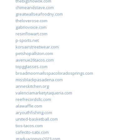
thebigshowok.com
chimeandstave.com
greatwallseafoodny.com
theloverose.com
gabriovoice.com
resinflowart.com
p-sports.net
korsairstreetwear.com
petshopallston.com
avenue26tacos.com
topgglasses.com
broadmoornailsspacoloradosprings.com
missblackpasadena.com
anneskitchen.org
valenciamarketytaqueria.com
reefrecordsllc.com
alawaffle.com
aryouthfishing.com
united-basketball.com
tios-tacos.com
cafecito-satx.com
graduacionviu2023.com