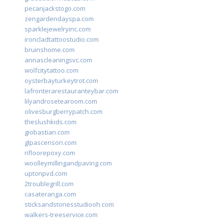
pecanjackstogo.com
zengardendayspa.com
sparklejewelryinc.com
ironcladtattoostudio.com
bruinshome.com
annascleaningsvc.com
wolfcitytattoo.com
oysterbayturkeytrot.com
lafronterarestauranteybar.com
lilyandrosetearoom.com
olivesburgberrypatch.com
theslushkids.com
giobastian.com
glpascensori.com
rifloorepoxy.com
woolleymillingandpaving.com
uptonpvd.com
2troublegrill.com
casateranga.com
sticksandstonesstudiooh.com
walkers-treeservice.com