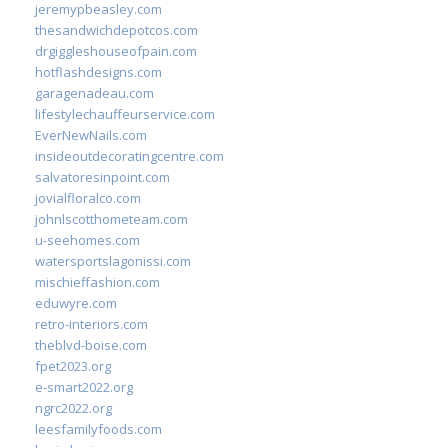
jeremypbeasley.com
thesandwichdepotcos.com
drgiggleshouseofpain.com
hotflashdesigns.com
garagenadeau.com
lifestylechauffeurservice.com
EverNewNails.com
insideoutdecoratingcentre.com
salvatoresinpoint.com
jovialfloralco.com
johnlscotthometeam.com
u-seehomes.com
watersportslagonissi.com
mischieffashion.com
eduwyre.com
retro-interiors.com
theblvd-boise.com
fpet2023.org
e-smart2022.org
ngrc2022.org
leesfamilyfoods.com