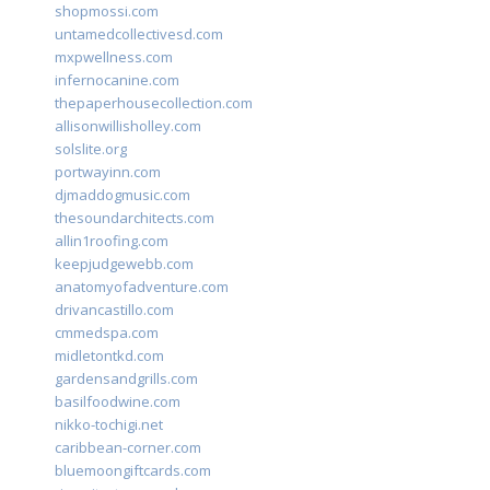
shopmossi.com
untamedcollectivesd.com
mxpwellness.com
infernocanine.com
thepaperhousecollection.com
allisonwillisholley.com
solslite.org
portwayinn.com
djmaddogmusic.com
thesoundarchitects.com
allin1roofing.com
keepjudgewebb.com
anatomyofadventure.com
drivancastillo.com
cmmedspa.com
midletontkd.com
gardensandgrills.com
basilfoodwine.com
nikko-tochigi.net
caribbean-corner.com
bluemoongiftcards.com