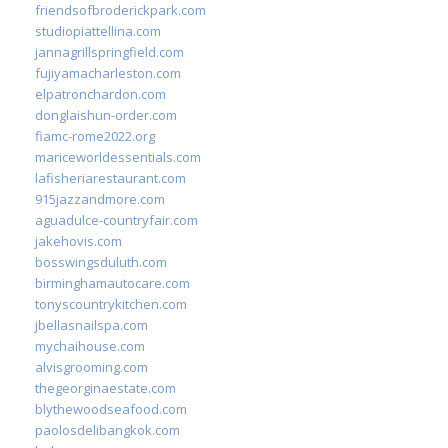
friendsofbroderickpark.com
studiopiattellina.com
jannagrillspringfield.com
fujiyamacharleston.com
elpatronchardon.com
donglaishun-order.com
fiamc-rome2022.org
mariceworldessentials.com
lafisheriarestaurant.com
915jazzandmore.com
aguadulce-countryfair.com
jakehovis.com
bosswingsduluth.com
birminghamautocare.com
tonyscountrykitchen.com
jbellasnailspa.com
mychaihouse.com
alvisgrooming.com
thegeorginaestate.com
blythewoodseafood.com
paolosdelibangkok.com