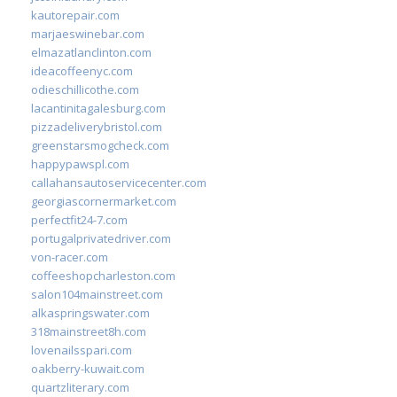
kautorepair.com
marjaeswinebar.com
elmazatlanclinton.com
ideacoffeenyc.com
odieschillicothe.com
lacantinitagalesburg.com
pizzadeliverybristol.com
greenstarsmogcheck.com
happypawspl.com
callahansautoservicecenter.com
georgiascornermarket.com
perfectfit24-7.com
portugalprivatedriver.com
von-racer.com
coffeeshopcharleston.com
salon104mainstreet.com
alkaspringswater.com
318mainstreet8h.com
lovenailsspari.com
oakberry-kuwait.com
quartzliterary.com