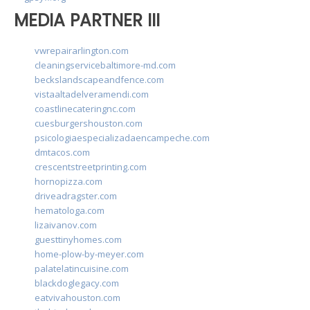
MEDIA PARTNER III
vwrepairarlington.com
cleaningservicebaltimore-md.com
beckslandscapeandfence.com
vistaaltadelveramendi.com
coastlinecateringnc.com
cuesburgershouston.com
psicologiaespecializadaencampeche.com
dmtacos.com
crescentstreetprinting.com
hornopizza.com
driveadragster.com
hematologa.com
lizaivanov.com
guesttinyhomes.com
home-plow-by-meyer.com
palatelatincuisine.com
blackdoglegacy.com
eatvivahouston.com