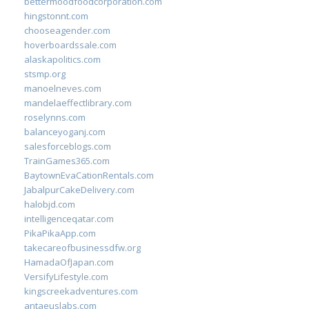
bettermoodfoodcorporation.com
hingstonnt.com
chooseagender.com
hoverboardssale.com
alaskapolitics.com
stsmp.org
manoelneves.com
mandelaeffectlibrary.com
roselynns.com
balanceyoganj.com
salesforceblogs.com
TrainGames365.com
BaytownEvaCationRentals.com
JabalpurCakeDelivery.com
halobjd.com
intelligenceqatar.com
PikaPikaApp.com
takecareofbusinessdfw.org
HamadaOfJapan.com
VersifyLifestyle.com
kingscreekadventures.com
antaeuslabs.com