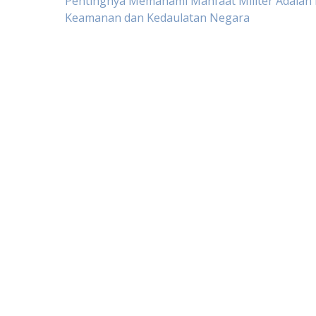
Post
Pentingnya Memahami Manfaat Militer Adalah 
Keamanan dan Kedaulatan Negara
navigation