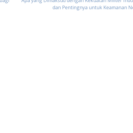
bagi
Apa yang Dimaksud dengan Kekuatan Militer Ind
dan Pentingnya untuk Keamanan N