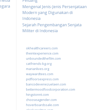
onesia
Peluang
egara
Mengenal Jenis-Jenis Persenjataan
Modern yang Digunakan di
Indonesia
Sejarah Pengembangan Senjata
Militer di Indonesia
okhealthcareers.com
theintexperience.com
unboundedthefilm.com
catfriends-bg.org
marianlives.org
waywardtees.com
pidfloorsexpress.com
bancodevenezuelaen.com
bettermoodfoodcorporation.com
hingstonnt.com
chooseagender.com
hoverboardssale.com