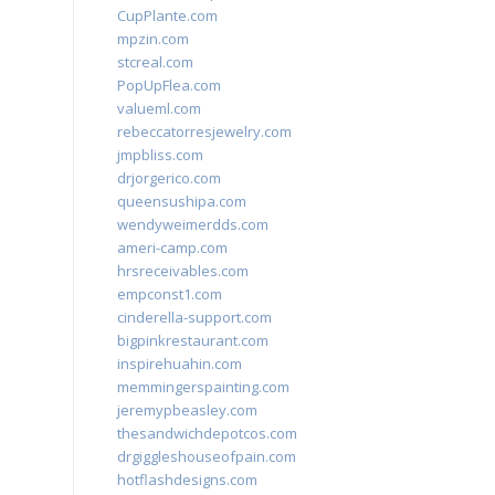
CupPlante.com
mpzin.com
stcreal.com
PopUpFlea.com
valueml.com
rebeccatorresjewelry.com
jmpbliss.com
drjorgerico.com
queensushipa.com
wendyweimerdds.com
ameri-camp.com
hrsreceivables.com
empconst1.com
cinderella-support.com
bigpinkrestaurant.com
inspirehuahin.com
memmingerspainting.com
jeremypbeasley.com
thesandwichdepotcos.com
drgiggleshouseofpain.com
hotflashdesigns.com