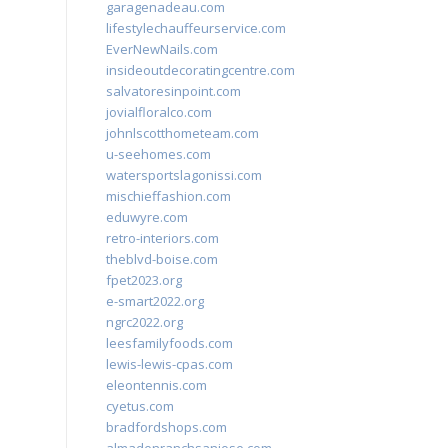
garagenadeau.com
lifestylechauffeurservice.com
EverNewNails.com
insideoutdecoratingcentre.com
salvatoresinpoint.com
jovialfloralco.com
johnlscotthometeam.com
u-seehomes.com
watersportslagonissi.com
mischieffashion.com
eduwyre.com
retro-interiors.com
theblvd-boise.com
fpet2023.org
e-smart2022.org
ngrc2022.org
leesfamilyfoods.com
lewis-lewis-cpas.com
eleontennis.com
cyetus.com
bradfordshops.com