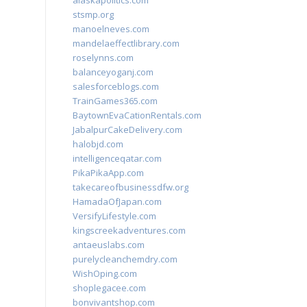
alaskapolitics.com
stsmp.org
manoelneves.com
mandelaeffectlibrary.com
roselynns.com
balanceyoganj.com
salesforceblogs.com
TrainGames365.com
BaytownEvaCationRentals.com
JabalpurCakeDelivery.com
halobjd.com
intelligenceqatar.com
PikaPikaApp.com
takecareofbusinessdfw.org
HamadaOfJapan.com
VersifyLifestyle.com
kingscreekadventures.com
antaeuslabs.com
purelycleanchemdry.com
WishOping.com
shoplegacee.com
bonvivantshop.com