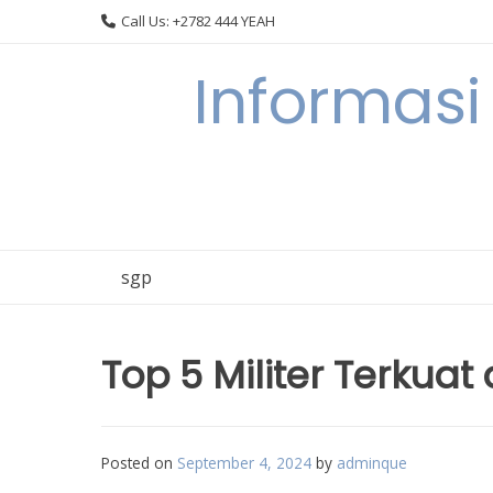
Skip
Call Us: +2782 444 YEAH
to
content
Informasi
sgp
Top 5 Militer Terkuat 
Posted on
September 4, 2024
by
adminque