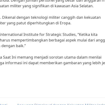
i India. Dengan jumlah personel yang besar dan anggaran mi
atan militer yang signifikan di kawasan Asia Selatan.
cis. Dikenal dengan teknologi militer canggih dan kekuatan
iter yang patut diperhitungkan di Eropa.
ternational Institute for Strategic Studies, “Ketika kita
kita harus mempertimbangkan berbagai aspek mulai dari ang
h dengan baik.”
nia Saat Ini memang menjadi sorotan utama dalam menilai
ga informasi ini dapat memberikan gambaran yang lebih je