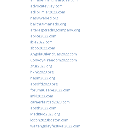
almadenranchsanjose.com
advocatevijay.com
adlibilimler2023.com
naswwebed.org
balithut-manado.org
alteregotradingcompany.org
aprce2022.com
ibie2022.com
sbcc-2022.com
AngolaOilAndGas2022.com
Convoy4Freedom2022.com
grur2023.org
hkhk2023.org
napm2023.org
apsdfd2023.org
forumausape2023.com
imkl2023.com
careerfaircsd2023.com
apsth2023.com
MedItRio2023.org
lcicon2023boston.com
waitangidayfestival2022.com