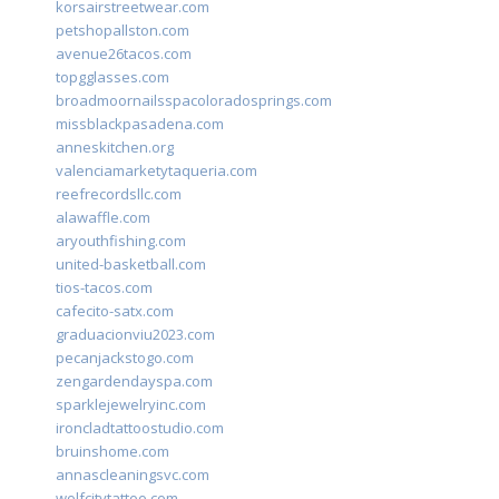
korsairstreetwear.com
petshopallston.com
avenue26tacos.com
topgglasses.com
broadmoornailsspacoloradosprings.com
missblackpasadena.com
anneskitchen.org
valenciamarketytaqueria.com
reefrecordsllc.com
alawaffle.com
aryouthfishing.com
united-basketball.com
tios-tacos.com
cafecito-satx.com
graduacionviu2023.com
pecanjackstogo.com
zengardendayspa.com
sparklejewelryinc.com
ironcladtattoostudio.com
bruinshome.com
annascleaningsvc.com
wolfcitytattoo.com