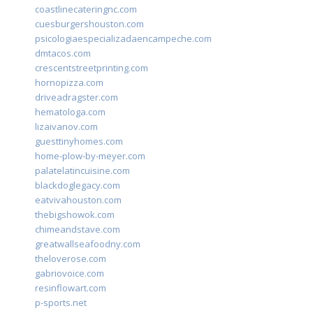
coastlinecateringnc.com
cuesburgershouston.com
psicologiaespecializadaencampeche.com
dmtacos.com
crescentstreetprinting.com
hornopizza.com
driveadragster.com
hematologa.com
lizaivanov.com
guesttinyhomes.com
home-plow-by-meyer.com
palatelatincuisine.com
blackdoglegacy.com
eatvivahouston.com
thebigshowok.com
chimeandstave.com
greatwallseafoodny.com
theloverose.com
gabriovoice.com
resinflowart.com
p-sports.net