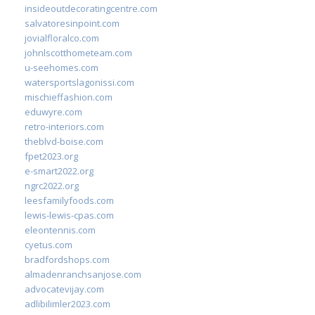
insideoutdecoratingcentre.com
salvatoresinpoint.com
jovialfloralco.com
johnlscotthometeam.com
u-seehomes.com
watersportslagonissi.com
mischieffashion.com
eduwyre.com
retro-interiors.com
theblvd-boise.com
fpet2023.org
e-smart2022.org
ngrc2022.org
leesfamilyfoods.com
lewis-lewis-cpas.com
eleontennis.com
cyetus.com
bradfordshops.com
almadenranchsanjose.com
advocatevijay.com
adlibilimler2023.com