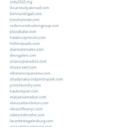
csity2022.org
ibsarstudyabroad.com
bennusehgall.com
tsecincinnati.com
roderconstructiongroup.com
plazabatai.com
hawkscayresort.com
hellonquads.com
diarioanimales.com
decogaleri.com
unavozparadios.com
shoes-vert.com
elbotanicopanama.com
shadyoaksrockportrvpark.com
jccoinlaundry.com
kautorepair.com
marjaeswinebar.com
elmazatlanclinton.com
ideacoffeenyc.com
odieschillicothe.com
lacantinitagalesburg.com
pizzadeliverybristol.com