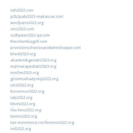
isth2022.com
p2b2pabi2023-makassar.com
wocfparis2023.org
sinc2023.com
scdlqatar2022-qa.com
thecolumbiagrill.com
provisionscheeseandwineshoppe.com
khedi2023.org
akademikgeriatri2023.org
marmarapediatri2023.org
emchie2023.org
girisimselradyoloji2022.org
utcd2022.org
biosensor2022.org
ialp2022.org
klivet2022.org
ifac-hms2022.org
taoms2022.org
iias-euromena-conference2022.org
ivd2022.org