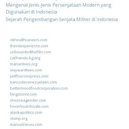
Mengenal Jenis-Jenis Persenjataan Modern yang
Digunakan di Indonesia
Sejarah Pengembangan Senjata Militer di Indonesia
okhealthcareers.com
theintexperience.com
unboundedthefilm.com
catfriends-bg.org
marianlives.org
waywardtees.com
pidfloorsexpress.com
bancodevenezuelaen.com
bettermoodfoodcorporation.com
hingstonnt.com
chooseagender.com
hoverboardssale.com
alaskapolitics.com
stsmp.org
manoelneves.com