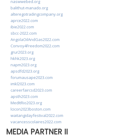
naswwebed.org
balithut-manado.org
alteregotradingcompany.org
aprce2022.com
ibie2022.com
sbcc-2022.com
AngolaOilAndGas2022.com
Convoy4Freedom2022.com
grur2023.org
hkhk2023.org
napm2023.org
apsdfd2023.org
forumausape2023.com
imkl2023.com
careerfaircsd2023.com
apsth2023.com
MedItRio2023.org
lcicon2023boston.com
waitangidayfestival2022.com
vacancesscolaires2022.com
MEDIA PARTNER II