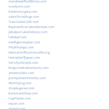
mandelaeffectlibrary.com
roselynns.com
balanceyoganj.com
salesforceblogs.com
TrainGames365.com
BaytownEvaCationRentals.com
JabalpurCakeDelivery.com
halobjd.com
intelligenceqatar.com
PikaPikaApp.com
takecareofbusinessdfw.org
HamadaOfJapan.com
VersifyLifestyle.com
kingscreekadventures.com
antaeuslabs.com
purelycleanchemdry.com
WishOping.com
shoplegacee.com
bonvivantshop.com
CupPlante.com
mpzin.com
stcreal.com