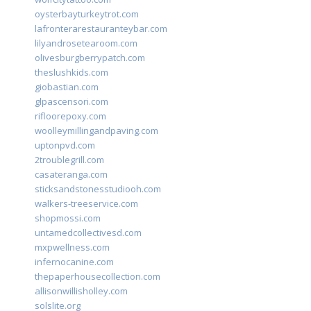
oysterbayturkeytrot.com
lafronterarestauranteybar.com
lilyandrosetearoom.com
olivesburgberrypatch.com
theslushkids.com
giobastian.com
glpascensori.com
rifloorepoxy.com
woolleymillingandpaving.com
uptonpvd.com
2troublegrill.com
casateranga.com
sticksandstonesstudiooh.com
walkers-treeservice.com
shopmossi.com
untamedcollectivesd.com
mxpwellness.com
infernocanine.com
thepaperhousecollection.com
allisonwillisholley.com
solslite.org