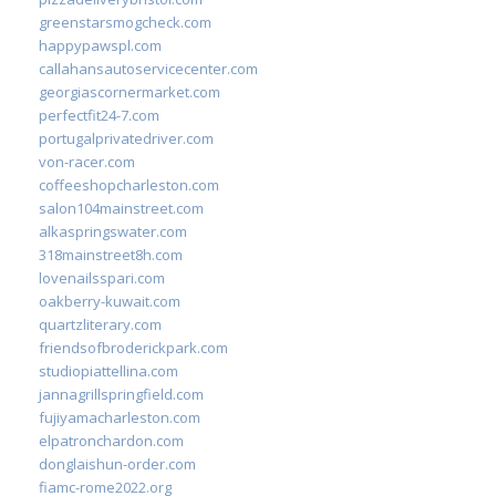
greenstarsmogcheck.com
happypawspl.com
callahansautoservicecenter.com
georgiascornermarket.com
perfectfit24-7.com
portugalprivatedriver.com
von-racer.com
coffeeshopcharleston.com
salon104mainstreet.com
alkaspringswater.com
318mainstreet8h.com
lovenailsspari.com
oakberry-kuwait.com
quartzliterary.com
friendsofbroderickpark.com
studiopiattellina.com
jannagrillspringfield.com
fujiyamacharleston.com
elpatronchardon.com
donglaishun-order.com
fiamc-rome2022.org