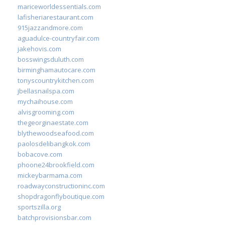
mariceworldessentials.com
lafisheriarestaurant.com
915jazzandmore.com
aguadulce-countryfair.com
jakehovis.com
bosswingsduluth.com
birminghamautocare.com
tonyscountrykitchen.com
jbellasnailspa.com
mychaihouse.com
alvisgrooming.com
thegeorginaestate.com
blythewoodseafood.com
paolosdelibangkok.com
bobacove.com
phoone24brookfield.com
mickeybarmama.com
roadwayconstructioninc.com
shopdragonflyboutique.com
sportszilla.org
batchprovisionsbar.com