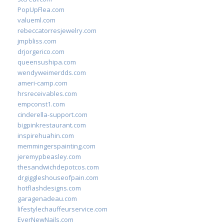
PopUpFlea.com
valueml.com
rebeccatorresjewelry.com
jmpbliss.com
drjorgerico.com
queensushipa.com
wendyweimerdds.com
ameri-camp.com
hrsreceivables.com
empconst1.com
cinderella-support.com
bigpinkrestaurant.com
inspirehuahin.com
memmingerspainting.com
jeremypbeasley.com
thesandwichdepotcos.com
drgiggleshouseofpain.com
hotflashdesigns.com
garagenadeau.com
lifestylechauffeurservice.com
EverNewNails.com