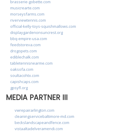
brasserie-gobette.com
musicrearte.com
morseysfarms.com
riverviewtennis.com
official-kelly-toys-squishmallows.com
displaygardenonsuncrest.org
bbq-empire-usa.com
feedstoreva.com
drogopets.com
ediblechalk.com
tabletennisnearme.com
oaksofa.com
soultacohtx.com
capishcaps.com
gpsyfl.org
MEDIA PARTNER III
vwrepairarlington.com
cleaningservicebaltimore-md.com
beckslandscapeandfence.com
vistaaltadelveramendi.com