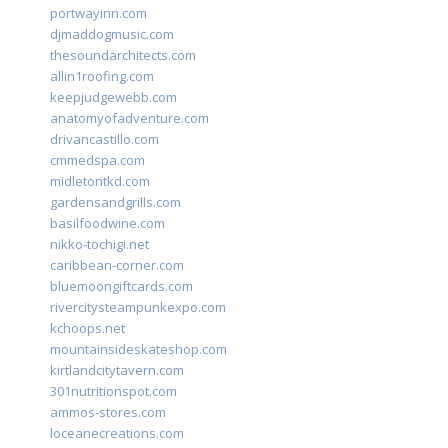
portwayinn.com
djmaddogmusic.com
thesoundarchitects.com
allin1roofing.com
keepjudgewebb.com
anatomyofadventure.com
drivancastillo.com
cmmedspa.com
midletontkd.com
gardensandgrills.com
basilfoodwine.com
nikko-tochigi.net
caribbean-corner.com
bluemoongiftcards.com
rivercitysteampunkexpo.com
kchoops.net
mountainsideskateshop.com
kirtlandcitytavern.com
301nutritionspot.com
ammos-stores.com
loceanecreations.com