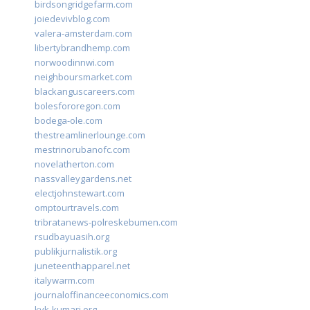
birdsongridgefarm.com
joiedevivblog.com
valera-amsterdam.com
libertybrandhemp.com
norwoodinnwi.com
neighboursmarket.com
blackanguscareers.com
bolesfororegon.com
bodega-ole.com
thestreamlinerlounge.com
mestrinorubanofc.com
novelatherton.com
nassvalleygardens.net
electjohnstewart.com
omptourtravels.com
tribratanews-polreskebumen.com
rsudbayuasih.org
publikjurnalistik.org
juneteenthapparel.net
italywarm.com
journaloffinanceeconomics.com
kvk-kumari.org