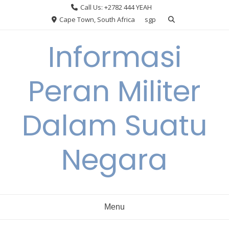
Skip
Call Us: +2782 444 YEAH
to
Cape Town, South Africa
sgp
content
Informasi
Peran Militer
Dalam Suatu
Negara
Menu