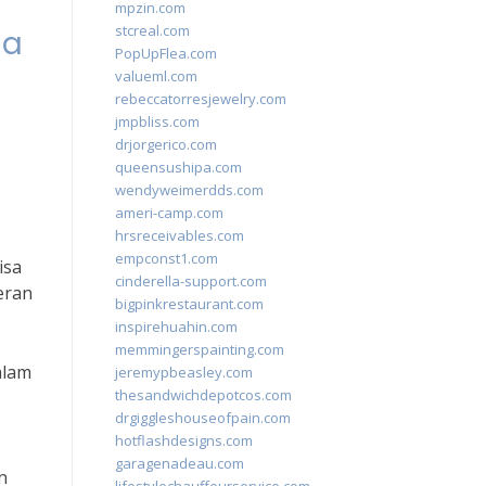
mpzin.com
stcreal.com
ia
PopUpFlea.com
valueml.com
rebeccatorresjewelry.com
jmpbliss.com
drjorgerico.com
queensushipa.com
wendyweimerdds.com
ameri-camp.com
hrsreceivables.com
empconst1.com
isa
cinderella-support.com
eran
bigpinkrestaurant.com
inspirehuahin.com
memmingerspainting.com
alam
jeremypbeasley.com
thesandwichdepotcos.com
drgiggleshouseofpain.com
hotflashdesigns.com
garagenadeau.com
n