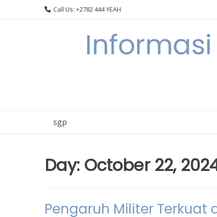
Skip
Call Us: +2782 444 YEAH
to
content
Informasi
sgp
Day:
October 22, 202
Pengaruh Militer Terkuat 