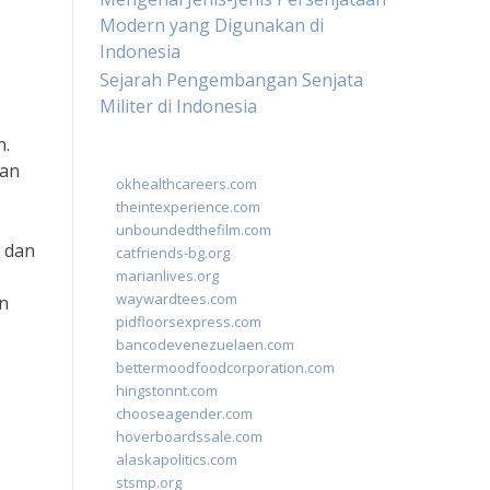
Modern yang Digunakan di
Indonesia
Sejarah Pengembangan Senjata
Militer di Indonesia
n.
han
okhealthcareers.com
theintexperience.com
unboundedthefilm.com
l dan
catfriends-bg.org
marianlives.org
waywardtees.com
n
pidfloorsexpress.com
bancodevenezuelaen.com
bettermoodfoodcorporation.com
hingstonnt.com
chooseagender.com
hoverboardssale.com
alaskapolitics.com
stsmp.org