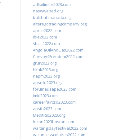
.
adlibilimler2023.com
naswwebed.org
balithut-manado.org
alteregotradingcompany.org
aprce2022.com
ibie2022.com
sbcc-2022.com
AngolaOilAndGas2022.com
Convoy4Freedom2022.com
grur2023.org
hkhk2023.org
napm2023.org
apsdfd2023.org
forumausape2023.com
imkl2023.com
careerfaircsd2023.com
apsth2023.com
MedItRio2023.org
lcicon2023boston.com
waitangidayfestival2022.com
vacancesscolaires2022.com