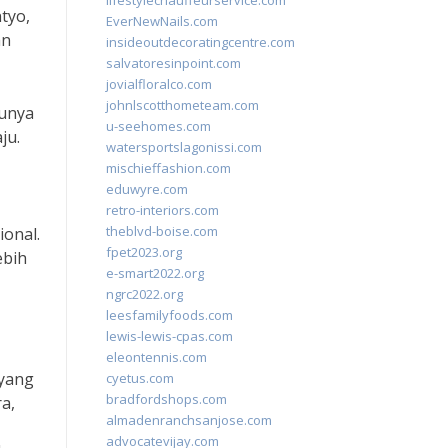
lifestylechauffeurservice.com
tyo,
EverNewNails.com
an
insideoutdecoratingcentre.com
salvatoresinpoint.com
jovialfloralco.com
johnlscotthometeam.com
tunya
u-seehomes.com
ju.
watersportslagonissi.com
mischieffashion.com
eduwyre.com
retro-interiors.com
theblvd-boise.com
ional.
fpet2023.org
ebih
e-smart2022.org
ngrc2022.org
leesfamilyfoods.com
lewis-lewis-cpas.com
eleontennis.com
 yang
cyetus.com
bradfordshops.com
a,
almadenranchsanjose.com
advocatevijay.com