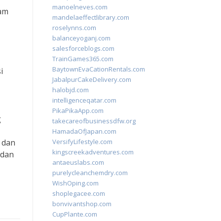
manoelneves.com
lam
mandelaeffectlibrary.com
roselynns.com
balanceyoganj.com
salesforceblogs.com
TrainGames365.com
BaytownEvaCationRentals.com
i
JabalpurCakeDelivery.com
halobjd.com
intelligenceqatar.com
PikaPikaApp.com
g
takecareofbusinessdfw.org
HamadaOfJapan.com
k dan
VersifyLifestyle.com
kingscreekadventures.com
 dan
antaeuslabs.com
purelycleanchemdry.com
WishOping.com
shoplegacee.com
bonvivantshop.com
CupPlante.com