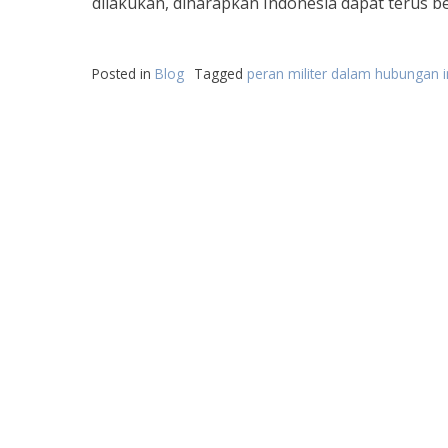
dilakukan, diharapkan Indonesia dapat terus ber
Posted in
Blog
Tagged
peran militer dalam hubungan i