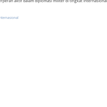
peran aktif dalam diplomasi militer di tingkat internasional
nternasional