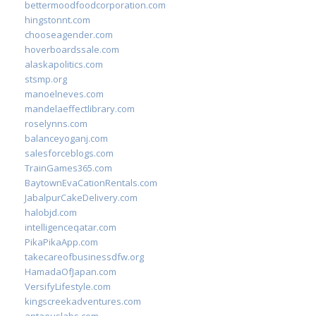
bettermoodfoodcorporation.com
hingstonnt.com
chooseagender.com
hoverboardssale.com
alaskapolitics.com
stsmp.org
manoelneves.com
mandelaeffectlibrary.com
roselynns.com
balanceyoganj.com
salesforceblogs.com
TrainGames365.com
BaytownEvaCationRentals.com
JabalpurCakeDelivery.com
halobjd.com
intelligenceqatar.com
PikaPikaApp.com
takecareofbusinessdfw.org
HamadaOfJapan.com
VersifyLifestyle.com
kingscreekadventures.com