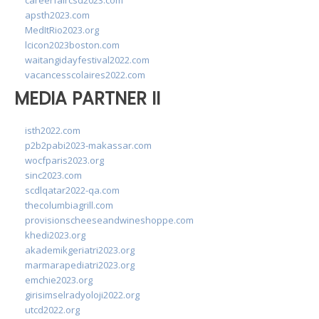
careerfaircsd2023.com
apsth2023.com
MedItRio2023.org
lcicon2023boston.com
waitangidayfestival2022.com
vacancesscolaires2022.com
MEDIA PARTNER II
isth2022.com
p2b2pabi2023-makassar.com
wocfparis2023.org
sinc2023.com
scdlqatar2022-qa.com
thecolumbiagrill.com
provisionscheeseandwineshoppe.com
khedi2023.org
akademikgeriatri2023.org
marmarapediatri2023.org
emchie2023.org
girisimselradyoloji2022.org
utcd2022.org