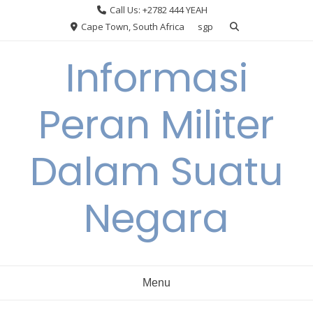
Skip
Call Us: +2782 444 YEAH
to
Cape Town, South Africa
sgp
content
Informasi
Peran Militer
Dalam Suatu
Negara
Menu