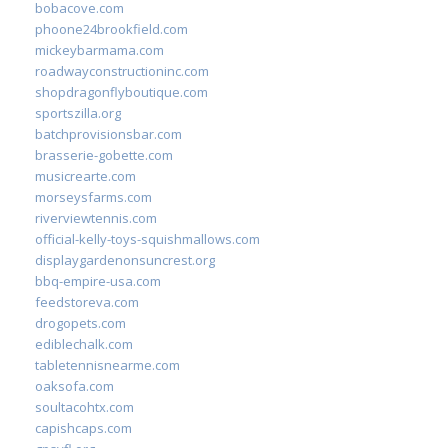
bobacove.com
phoone24brookfield.com
mickeybarmama.com
roadwayconstructioninc.com
shopdragonflyboutique.com
sportszilla.org
batchprovisionsbar.com
brasserie-gobette.com
musicrearte.com
morseysfarms.com
riverviewtennis.com
official-kelly-toys-squishmallows.com
displaygardenonsuncrest.org
bbq-empire-usa.com
feedstoreva.com
drogopets.com
ediblechalk.com
tabletennisnearme.com
oaksofa.com
soultacohtx.com
capishcaps.com