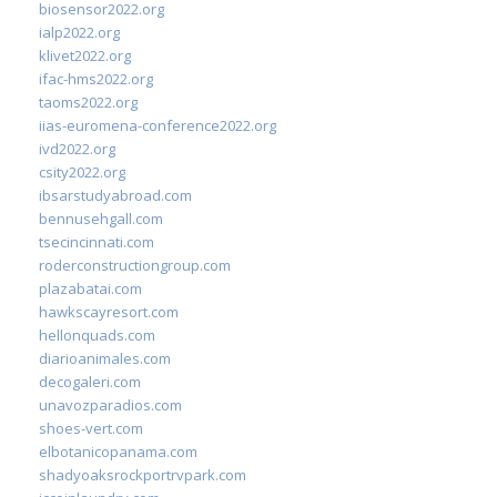
biosensor2022.org
ialp2022.org
klivet2022.org
ifac-hms2022.org
taoms2022.org
iias-euromena-conference2022.org
ivd2022.org
csity2022.org
ibsarstudyabroad.com
bennusehgall.com
tsecincinnati.com
roderconstructiongroup.com
plazabatai.com
hawkscayresort.com
hellonquads.com
diarioanimales.com
decogaleri.com
unavozparadios.com
shoes-vert.com
elbotanicopanama.com
shadyoaksrockportrvpark.com