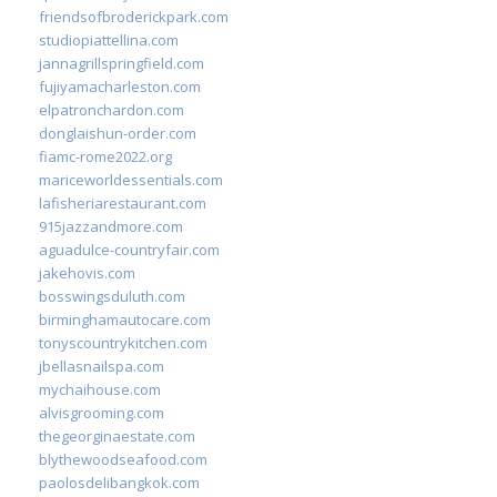
friendsofbroderickpark.com
studiopiattellina.com
jannagrillspringfield.com
fujiyamacharleston.com
elpatronchardon.com
donglaishun-order.com
fiamc-rome2022.org
mariceworldessentials.com
lafisheriarestaurant.com
915jazzandmore.com
aguadulce-countryfair.com
jakehovis.com
bosswingsduluth.com
birminghamautocare.com
tonyscountrykitchen.com
jbellasnailspa.com
mychaihouse.com
alvisgrooming.com
thegeorginaestate.com
blythewoodseafood.com
paolosdelibangkok.com