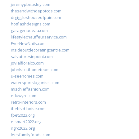
jeremypbeasley.com
thesandwichdepotcos.com
drgiggleshouseofpain.com
hotflashdesigns.com
garagenadeau.com
lifestylechauffeurservice.com
EverNewNails.com
insideoutdecoratingcentre.com
salvatoresinpoint.com
jovialfloralco.com
johnlscotthometeam.com
u-seehomes.com
watersportslagonissi.com
mischieffashion.com
eduwyre.com
retro-interiors.com
theblvd-boise.com
fpet2023.org
e-smart2022.org
ngrc2022.org
leesfamilyfoods.com