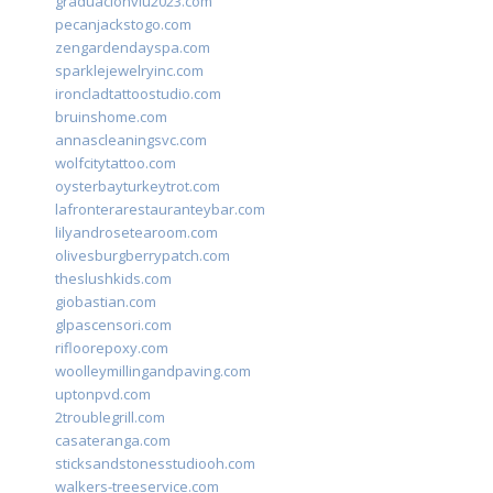
graduacionviu2023.com
pecanjackstogo.com
zengardendayspa.com
sparklejewelryinc.com
ironcladtattoostudio.com
bruinshome.com
annascleaningsvc.com
wolfcitytattoo.com
oysterbayturkeytrot.com
lafronterarestauranteybar.com
lilyandrosetearoom.com
olivesburgberrypatch.com
theslushkids.com
giobastian.com
glpascensori.com
rifloorepoxy.com
woolleymillingandpaving.com
uptonpvd.com
2troublegrill.com
casateranga.com
sticksandstonesstudiooh.com
walkers-treeservice.com