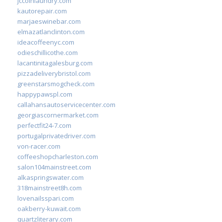
jccoinlaundry.com
kautorepair.com
marjaeswinebar.com
elmazatlanclinton.com
ideacoffeenyc.com
odieschillicothe.com
lacantinitagalesburg.com
pizzadeliverybristol.com
greenstarsmogcheck.com
happypawspl.com
callahansautoservicecenter.com
georgiascornermarket.com
perfectfit24-7.com
portugalprivatedriver.com
von-racer.com
coffeeshopcharleston.com
salon104mainstreet.com
alkaspringswater.com
318mainstreet8h.com
lovenailsspari.com
oakberry-kuwait.com
quartzliterary.com