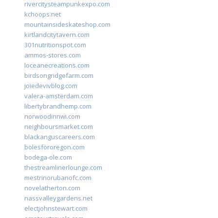
rivercitysteampunkexpo.com
kchoops.net
mountainsideskateshop.com
kirtlandcitytavern.com
301nutritionspot.com
ammos-stores.com
loceanecreations.com
birdsongridgefarm.com
joiedevivblog.com
valera-amsterdam.com
libertybrandhemp.com
norwoodinnwi.com
neighboursmarket.com
blackanguscareers.com
bolesfororegon.com
bodega-ole.com
thestreamlinerlounge.com
mestrinorubanofc.com
novelatherton.com
nassvalleygardens.net
electjohnstewart.com