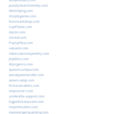
antaeuslabs.com
purelycleanchemdry.com
WishOping.com
shoplegacee.com
bonvivantshop.com
CupPlante.com
mpzin.com
stcreal.com
PopUpFlea.com
valueml.com
rebeccatorresjewelry.com
jmpbliss.com
drjorgerico.com
queensushipa.com
wendyweimerdds.com
ameri-camp.com
hrsreceivables.com
empconst1.com
cinderella-support.com
bigpinkrestaurant.com
inspirehuahin.com
memmingerspainting.com