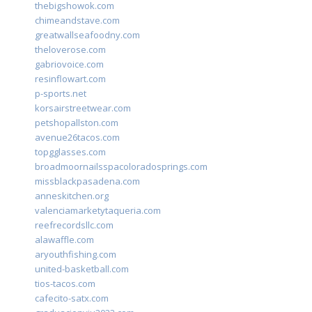
thebigshowok.com
chimeandstave.com
greatwallseafoodny.com
theloverose.com
gabriovoice.com
resinflowart.com
p-sports.net
korsairstreetwear.com
petshopallston.com
avenue26tacos.com
topgglasses.com
broadmoornailsspacoloradosprings.com
missblackpasadena.com
anneskitchen.org
valenciamarketytaqueria.com
reefrecordsllc.com
alawaffle.com
aryouthfishing.com
united-basketball.com
tios-tacos.com
cafecito-satx.com