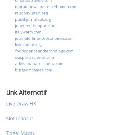
omptourtravels.com
tribratanews-polreskebumen.com
rsudbayuasih.org
publikjurnalistik.org
juneteenthapparel.net
italywarm.com
journaloffinanceeconomics.com
kvk-kumari.org
foodscienceandtechnology.com
scisportsscience.com
addisababacuisineaz.com
burgerimcamas.com
Link Alternatif
Live Draw HK
Slot Indosat
Togel Macau