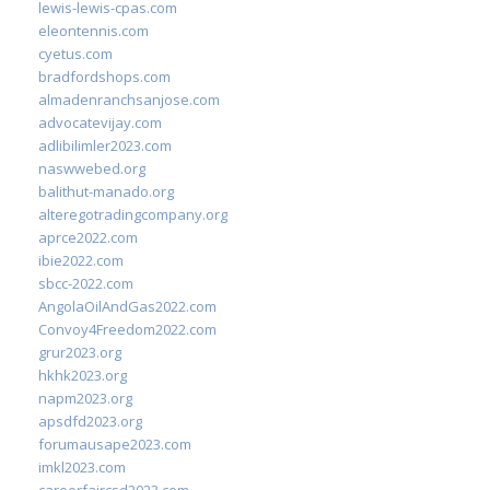
lewis-lewis-cpas.com
eleontennis.com
cyetus.com
bradfordshops.com
almadenranchsanjose.com
advocatevijay.com
adlibilimler2023.com
naswwebed.org
balithut-manado.org
alteregotradingcompany.org
aprce2022.com
ibie2022.com
sbcc-2022.com
AngolaOilAndGas2022.com
Convoy4Freedom2022.com
grur2023.org
hkhk2023.org
napm2023.org
apsdfd2023.org
forumausape2023.com
imkl2023.com