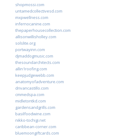
shopmossi.com
untamedcollectivesd.com
mxpwellness.com
infernocanine.com
thepaperhousecollection.com
allisonwillisholley.com
solslite.org
portwayinn.com
djmaddogmusic.com
thesoundarchitects.com
allin1roofing.com
keepjudgewebb.com
anatomyofadventure.com
drivancastillo.com
cmmedspa.com
midletontkd.com
gardensandgrills.com
basilfoodwine.com
nikko-tochigi.net
caribbean-corner.com
bluemoongiftcards.com