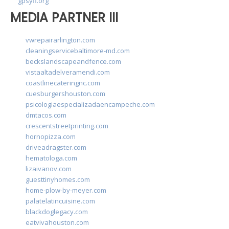
gpsyfl.org
MEDIA PARTNER III
vwrepairarlington.com
cleaningservicebaltimore-md.com
beckslandscapeandfence.com
vistaaltadelveramendi.com
coastlinecateringnc.com
cuesburgershouston.com
psicologiaespecializadaencampeche.com
dmtacos.com
crescentstreetprinting.com
hornopizza.com
driveadragster.com
hematologa.com
lizaivanov.com
guesttinyhomes.com
home-plow-by-meyer.com
palatelatincuisine.com
blackdoglegacy.com
eatvivahouston.com