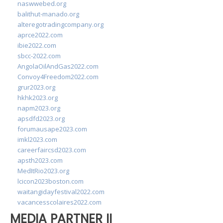
naswwebed.org
balithut-manado.org
alteregotradingcompany.org
aprce2022.com
ibie2022.com
sbcc-2022.com
AngolaOilAndGas2022.com
Convoy4Freedom2022.com
grur2023.org
hkhk2023.org
napm2023.org
apsdfd2023.org
forumausape2023.com
imkl2023.com
careerfaircsd2023.com
apsth2023.com
MedItRio2023.org
lcicon2023boston.com
waitangidayfestival2022.com
vacancesscolaires2022.com
MEDIA PARTNER II