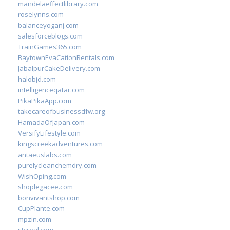
mandelaeffectlibrary.com
roselynns.com
balanceyoganj.com
salesforceblogs.com
TrainGames365.com
BaytownEvaCationRentals.com
JabalpurCakeDelivery.com
halobjd.com
intelligenceqatar.com
PikaPikaApp.com
takecareofbusinessdfw.org
HamadaOfJapan.com
VersifyLifestyle.com
kingscreekadventures.com
antaeuslabs.com
purelycleanchemdry.com
WishOping.com
shoplegacee.com
bonvivantshop.com
CupPlante.com
mpzin.com