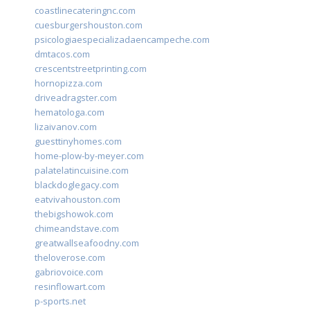
coastlinecateringnc.com
cuesburgershouston.com
psicologiaespecializadaencampeche.com
dmtacos.com
crescentstreetprinting.com
hornopizza.com
driveadragster.com
hematologa.com
lizaivanov.com
guesttinyhomes.com
home-plow-by-meyer.com
palatelatincuisine.com
blackdoglegacy.com
eatvivahouston.com
thebigshowok.com
chimeandstave.com
greatwallseafoodny.com
theloverose.com
gabriovoice.com
resinflowart.com
p-sports.net