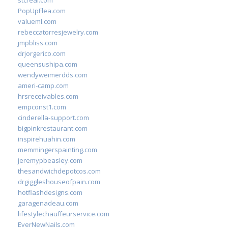
stcreal.com
PopUpFlea.com
valueml.com
rebeccatorresjewelry.com
jmpbliss.com
drjorgerico.com
queensushipa.com
wendyweimerdds.com
ameri-camp.com
hrsreceivables.com
empconst1.com
cinderella-support.com
bigpinkrestaurant.com
inspirehuahin.com
memmingerspainting.com
jeremypbeasley.com
thesandwichdepotcos.com
drgiggleshouseofpain.com
hotflashdesigns.com
garagenadeau.com
lifestylechauffeurservice.com
EverNewNails.com