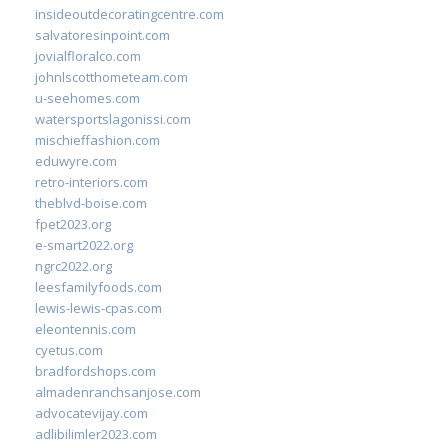
insideoutdecoratingcentre.com
salvatoresinpoint.com
jovialfloralco.com
johnlscotthometeam.com
u-seehomes.com
watersportslagonissi.com
mischieffashion.com
eduwyre.com
retro-interiors.com
theblvd-boise.com
fpet2023.org
e-smart2022.org
ngrc2022.org
leesfamilyfoods.com
lewis-lewis-cpas.com
eleontennis.com
cyetus.com
bradfordshops.com
almadenranchsanjose.com
advocatevijay.com
adlibilimler2023.com