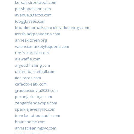
korsairstreetwear.com
petshopallston.com
avenue26tacos.com
topgglasses.com
broadmoornailsspacoloradosprings.com
missblackpasadena.com
anneskitchen.org
valenciamarketytaqueria.com
reefrecordsllc.com
alawaffle.com
aryouthfishing.com
united-basketball.com
tios-tacos.com
cafecito-satx.com
graduacionviu2023.com
pecanjackstogo.com
zengardendayspa.com
sparklejewelryinc.com
ironcladtattoostudio.com
bruinshome.com
annascleaningsvc.com