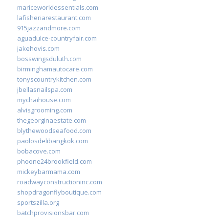
mariceworldessentials.com
lafisheriarestaurant.com
915jazzandmore.com
aguadulce-countryfair.com
jakehovis.com
bosswingsduluth.com
birminghamautocare.com
tonyscountrykitchen.com
jbellasnailspa.com
mychaihouse.com
alvisgrooming.com
thegeorginaestate.com
blythewoodseafood.com
paolosdelibangkok.com
bobacove.com
phoone24brookfield.com
mickeybarmama.com
roadwayconstructioninc.com
shopdragonflyboutique.com
sportszilla.org
batchprovisionsbar.com