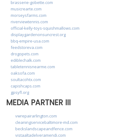
brasserie-gobette.com
musicrearte.com
morseysfarms.com
riverviewtennis.com
official-kelly-toys-squishmallows.com
displaygardenonsuncrest.org
bbq-empire-usa.com
feedstoreva.com
drogopets.com
ediblechalk.com
tabletennisnearme.com
oaksofa.com
soultacohtx.com
capishcaps.com
gpsyfl.org
MEDIA PARTNER III
vwrepairarlington.com
cleaningservicebaltimore-md.com
beckslandscapeandfence.com
vistaaltadelveramendi.com