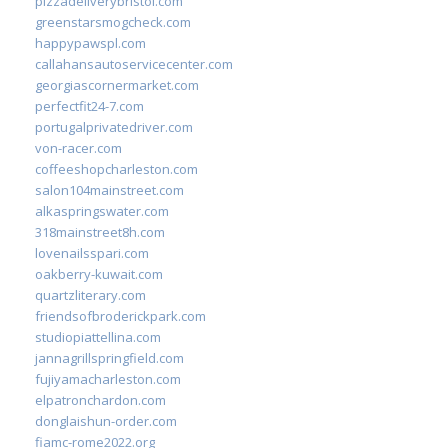
pizzadeliverybristol.com
greenstarsmogcheck.com
happypawspl.com
callahansautoservicecenter.com
georgiascornermarket.com
perfectfit24-7.com
portugalprivatedriver.com
von-racer.com
coffeeshopcharleston.com
salon104mainstreet.com
alkaspringswater.com
318mainstreet8h.com
lovenailsspari.com
oakberry-kuwait.com
quartzliterary.com
friendsofbroderickpark.com
studiopiattellina.com
jannagrillspringfield.com
fujiyamacharleston.com
elpatronchardon.com
donglaishun-order.com
fiamc-rome2022.org