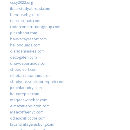
csity2022.org
ibsarstudyabroad.com
bennusehgall.com
tsecincinnati.com
roderconstructiongroup.com
plazabatai.com
hawkscayresort.com
hellonquads.com
diarioanimales.com
decogaleri.com
unavozparadios.com
shoes-vert.com
elbotanicopanama.com
shadyoaksrockportrvpark.com
jccoinlaundry.com
kautorepair.com
marjaeswinebar.com
elmazatlanclinton.com
ideacoffeenyc.com
odieschillicothe.com
lacantinitagalesburg.com