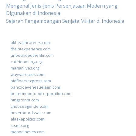
Mengenal Jenis-Jenis Persenjataan Modern yang
Digunakan di Indonesia
Sejarah Pengembangan Senjata Militer di Indonesia
okhealthcareers.com
theintexperience.com
unboundedthefilm.com
catfriends-bg.org
marianlives.org
waywardtees.com
pidfloorsexpress.com
bancodevenezuelaen.com
bettermoodfoodcorporation.com
hingstonnt.com
chooseagender.com
hoverboardssale.com
alaskapolitics.com
stsmp.org
manoelneves.com