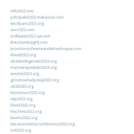
isth2022.com
p2b2pabi2023-makassar.com
wocfparis2023.org
sinc2023.com
scdlqatar2022-qa.com
thecolumbiagrill.com
provisionscheeseandwineshoppe.com
khedi2023.org
akademikgeriatri2023.org
marmarapediatri2023.org
emchie2023.org
girisimselradyoloji2022.org
utcd2022.org
biosensor2022.org
ialp2022.org
klivet2022.org
ifac-hms2022.org
taoms2022.org
iias-euromena-conference2022.org
ivd2022.org