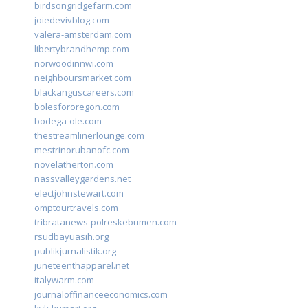
birdsongridgefarm.com
joiedevivblog.com
valera-amsterdam.com
libertybrandhemp.com
norwoodinnwi.com
neighboursmarket.com
blackanguscareers.com
bolesfororegon.com
bodega-ole.com
thestreamlinerlounge.com
mestrinorubanofc.com
novelatherton.com
nassvalleygardens.net
electjohnstewart.com
omptourtravels.com
tribratanews-polreskebumen.com
rsudbayuasih.org
publikjurnalistik.org
juneteenthapparel.net
italywarm.com
journaloffinanceeconomics.com