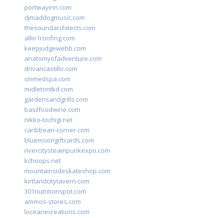
portwayinn.com
djmaddogmusic.com
thesoundarchitects.com
allin1roofing.com
keepjudgewebb.com
anatomyofadventure.com
drivancastillo.com
cmmedspa.com
midletontkd.com
gardensandgrills.com
basilfoodwine.com
nikko-tochigi.net
caribbean-corner.com
bluemoongiftcards.com
rivercitysteampunkexpo.com
kchoops.net
mountainsideskateshop.com
kirtlandcitytavern.com
301nutritionspot.com
ammos-stores.com
loceanecreations.com