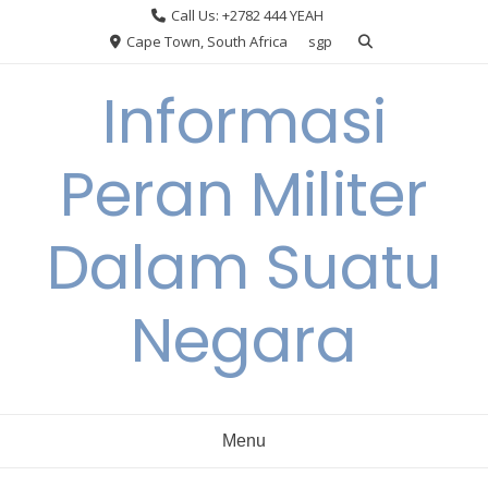
Skip
Call Us: +2782 444 YEAH
to
Cape Town, South Africa
sgp
content
Informasi
Peran Militer
Dalam Suatu
Negara
Menu