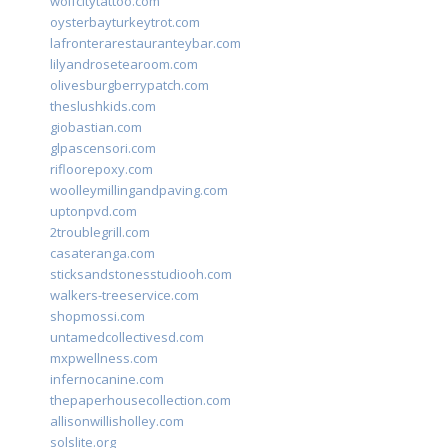
wolfcitytattoo.com
oysterbayturkeytrot.com
lafronterarestauranteybar.com
lilyandrosetearoom.com
olivesburgberrypatch.com
theslushkids.com
giobastian.com
glpascensori.com
rifloorepoxy.com
woolleymillingandpaving.com
uptonpvd.com
2troublegrill.com
casateranga.com
sticksandstonesstudiooh.com
walkers-treeservice.com
shopmossi.com
untamedcollectivesd.com
mxpwellness.com
infernocanine.com
thepaperhousecollection.com
allisonwillisholley.com
solslite.org