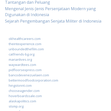
Tantangan dan Peluang
Mengenal Jenis-Jenis Persenjataan Modern yang
Digunakan di Indonesia
Sejarah Pengembangan Senjata Militer di Indonesia
okhealthcareers.com
theintexperience.com
unboundedthefilm.com
catfriends-bg.org
marianlives.org
waywardtees.com
pidfloorsexpress.com
bancodevenezuelaen.com
bettermoodfoodcorporation.com
hingstonnt.com
chooseagender.com
hoverboardssale.com
alaskapolitics.com
stsmp.org