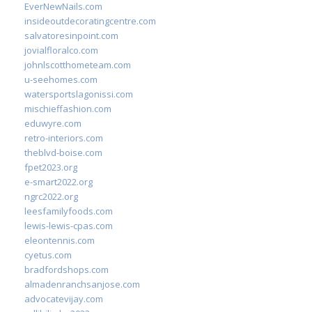
EverNewNails.com
insideoutdecoratingcentre.com
salvatoresinpoint.com
jovialfloralco.com
johnlscotthometeam.com
u-seehomes.com
watersportslagonissi.com
mischieffashion.com
eduwyre.com
retro-interiors.com
theblvd-boise.com
fpet2023.org
e-smart2022.org
ngrc2022.org
leesfamilyfoods.com
lewis-lewis-cpas.com
eleontennis.com
cyetus.com
bradfordshops.com
almadenranchsanjose.com
advocatevijay.com