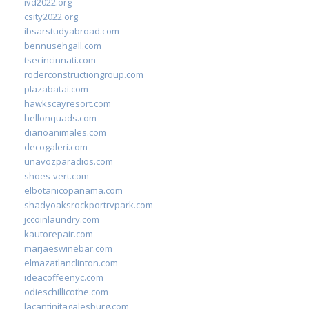
ivd2022.org
csity2022.org
ibsarstudyabroad.com
bennusehgall.com
tsecincinnati.com
roderconstructiongroup.com
plazabatai.com
hawkscayresort.com
hellonquads.com
diarioanimales.com
decogaleri.com
unavozparadios.com
shoes-vert.com
elbotanicopanama.com
shadyoaksrockportrvpark.com
jccoinlaundry.com
kautorepair.com
marjaeswinebar.com
elmazatlanclinton.com
ideacoffeenyc.com
odieschillicothe.com
lacantinitagalesburg.com