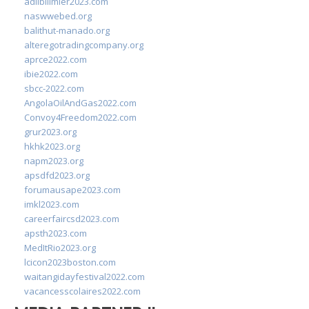
adlibilimler2023.com
naswwebed.org
balithut-manado.org
alteregotradingcompany.org
aprce2022.com
ibie2022.com
sbcc-2022.com
AngolaOilAndGas2022.com
Convoy4Freedom2022.com
grur2023.org
hkhk2023.org
napm2023.org
apsdfd2023.org
forumausape2023.com
imkl2023.com
careerfaircsd2023.com
apsth2023.com
MedItRio2023.org
lcicon2023boston.com
waitangidayfestival2022.com
vacancesscolaires2022.com