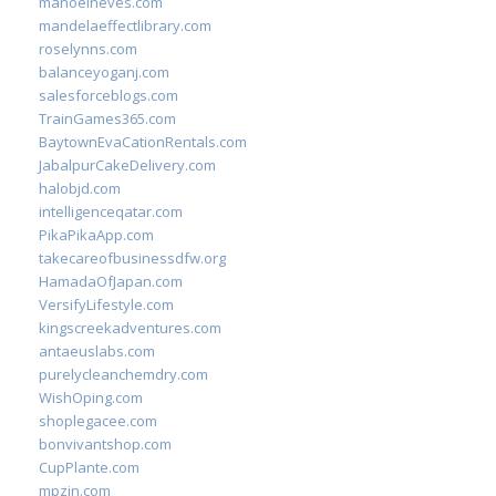
manoelneves.com
mandelaeffectlibrary.com
roselynns.com
balanceyoganj.com
salesforceblogs.com
TrainGames365.com
BaytownEvaCationRentals.com
JabalpurCakeDelivery.com
halobjd.com
intelligenceqatar.com
PikaPikaApp.com
takecareofbusinessdfw.org
HamadaOfJapan.com
VersifyLifestyle.com
kingscreekadventures.com
antaeuslabs.com
purelycleanchemdry.com
WishOping.com
shoplegacee.com
bonvivantshop.com
CupPlante.com
mpzin.com