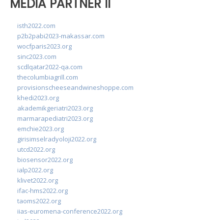
MEDIA PARTNER II
isth2022.com
p2b2pabi2023-makassar.com
wocfparis2023.org
sinc2023.com
scdlqatar2022-qa.com
thecolumbiagrill.com
provisionscheeseandwineshoppe.com
khedi2023.org
akademikgeriatri2023.org
marmarapediatri2023.org
emchie2023.org
girisimselradyoloji2022.org
utcd2022.org
biosensor2022.org
ialp2022.org
klivet2022.org
ifac-hms2022.org
taoms2022.org
iias-euromena-conference2022.org