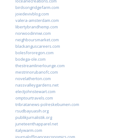
loceanecreations.com
birdsongridgefarm.com
joiedevivblog.com
valera-amsterdam.com
libertybrandhemp.com
norwoodinnwi.com
neighboursmarket.com
blackanguscareers.com
bolesfororegon.com
bodega-ole.com
thestreamlinerlounge.com
mestrinorubanofc.com
novelatherton.com
nassvalleygardens.net
electjohnstewart.com
omptourtravels.com
tribratanews-polreskebumen.com
rsudbayuasih.org
publikjurnalistik.org
juneteenthapparel.net
italywarm.com
journaloffinanceeconomics.com