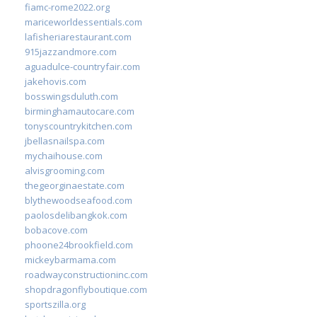
fiamc-rome2022.org
mariceworldessentials.com
lafisheriarestaurant.com
915jazzandmore.com
aguadulce-countryfair.com
jakehovis.com
bosswingsduluth.com
birminghamautocare.com
tonyscountrykitchen.com
jbellasnailspa.com
mychaihouse.com
alvisgrooming.com
thegeorginaestate.com
blythewoodseafood.com
paolosdelibangkok.com
bobacove.com
phoone24brookfield.com
mickeybarmama.com
roadwayconstructioninc.com
shopdragonflyboutique.com
sportszilla.org