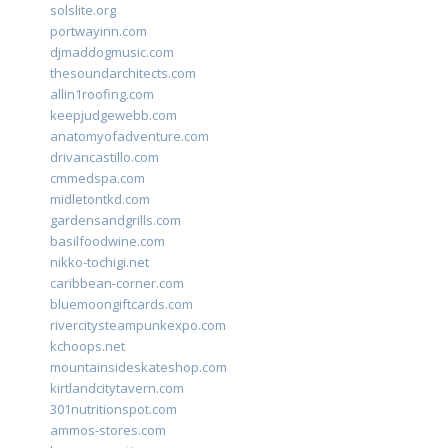
solslite.org
portwayinn.com
djmaddogmusic.com
thesoundarchitects.com
allin1roofing.com
keepjudgewebb.com
anatomyofadventure.com
drivancastillo.com
cmmedspa.com
midletontkd.com
gardensandgrills.com
basilfoodwine.com
nikko-tochigi.net
caribbean-corner.com
bluemoongiftcards.com
rivercitysteampunkexpo.com
kchoops.net
mountainsideskateshop.com
kirtlandcitytavern.com
301nutritionspot.com
ammos-stores.com