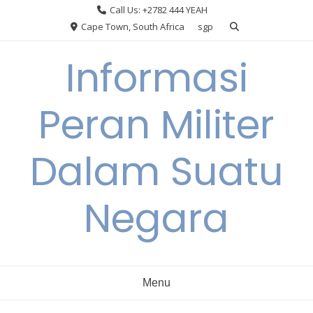
Skip
Call Us: +2782 444 YEAH
to
Cape Town, South Africa
sgp
content
Informasi
Peran Militer
Dalam Suatu
Negara
Menu