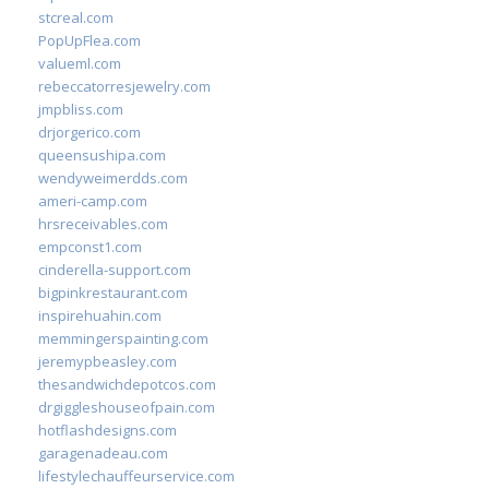
stcreal.com
PopUpFlea.com
valueml.com
rebeccatorresjewelry.com
jmpbliss.com
drjorgerico.com
queensushipa.com
wendyweimerdds.com
ameri-camp.com
hrsreceivables.com
empconst1.com
cinderella-support.com
bigpinkrestaurant.com
inspirehuahin.com
memmingerspainting.com
jeremypbeasley.com
thesandwichdepotcos.com
drgiggleshouseofpain.com
hotflashdesigns.com
garagenadeau.com
lifestylechauffeurservice.com