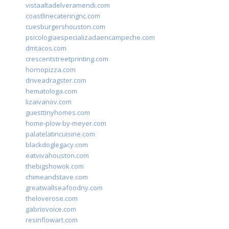
vistaaltadelveramendi.com
coastlinecateringnc.com
cuesburgershouston.com
psicologiaespecializadaencampeche.com
dmtacos.com
crescentstreetprinting.com
hornopizza.com
driveadragster.com
hematologa.com
lizaivanov.com
guesttinyhomes.com
home-plow-by-meyer.com
palatelatincuisine.com
blackdoglegacy.com
eatvivahouston.com
thebigshowok.com
chimeandstave.com
greatwallseafoodny.com
theloverose.com
gabriovoice.com
resinflowart.com