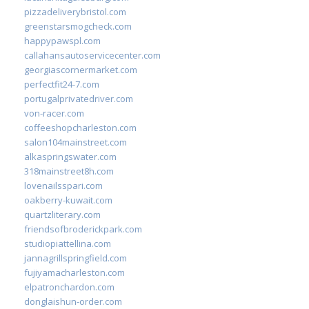
pizzadeliverybristol.com
greenstarsmogcheck.com
happypawspl.com
callahansautoservicecenter.com
georgiascornermarket.com
perfectfit24-7.com
portugalprivatedriver.com
von-racer.com
coffeeshopcharleston.com
salon104mainstreet.com
alkaspringswater.com
318mainstreet8h.com
lovenailsspari.com
oakberry-kuwait.com
quartzliterary.com
friendsofbroderickpark.com
studiopiattellina.com
jannagrillspringfield.com
fujiyamacharleston.com
elpatronchardon.com
donglaishun-order.com