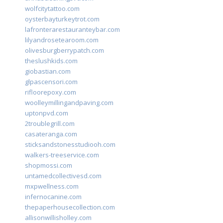
wolfcitytattoo.com
oysterbayturkeytrot.com
lafronterarestauranteybar.com
lilyandrosetearoom.com
olivesburgberrypatch.com
theslushkids.com
giobastian.com
glpascensori.com
rifloorepoxy.com
woolleymillingandpaving.com
uptonpvd.com
2troublegrill.com
casateranga.com
sticksandstonesstudiooh.com
walkers-treeservice.com
shopmossi.com
untamedcollectivesd.com
mxpwellness.com
infernocanine.com
thepaperhousecollection.com
allisonwillisholley.com