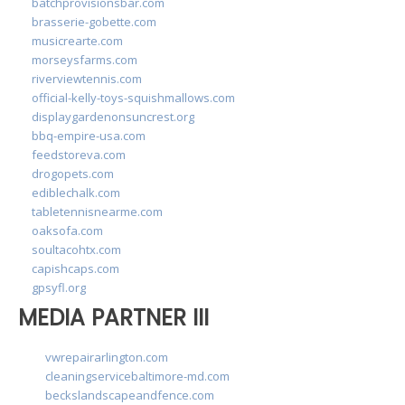
batchprovisionsbar.com
brasserie-gobette.com
musicrearte.com
morseysfarms.com
riverviewtennis.com
official-kelly-toys-squishmallows.com
displaygardenonsuncrest.org
bbq-empire-usa.com
feedstoreva.com
drogopets.com
ediblechalk.com
tabletennisnearme.com
oaksofa.com
soultacohtx.com
capishcaps.com
gpsyfl.org
MEDIA PARTNER III
vwrepairarlington.com
cleaningservicebaltimore-md.com
beckslandscapeandfence.com