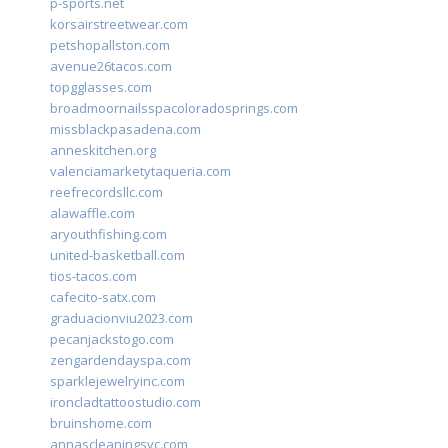
p-sports.net
korsairstreetwear.com
petshopallston.com
avenue26tacos.com
topgglasses.com
broadmoornailsspacoloradosprings.com
missblackpasadena.com
anneskitchen.org
valenciamarketytaqueria.com
reefrecordsllc.com
alawaffle.com
aryouthfishing.com
united-basketball.com
tios-tacos.com
cafecito-satx.com
graduacionviu2023.com
pecanjackstogo.com
zengardendayspa.com
sparklejewelryinc.com
ironcladtattoostudio.com
bruinshome.com
annascleaningsvc.com