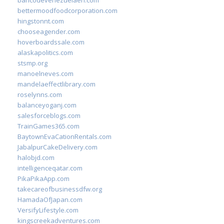
bancodevenezuelaen.com
bettermoodfoodcorporation.com
hingstonnt.com
chooseagender.com
hoverboardssale.com
alaskapolitics.com
stsmp.org
manoelneves.com
mandelaeffectlibrary.com
roselynns.com
balanceyoganj.com
salesforceblogs.com
TrainGames365.com
BaytownEvaCationRentals.com
JabalpurCakeDelivery.com
halobjd.com
intelligenceqatar.com
PikaPikaApp.com
takecareofbusinessdfw.org
HamadaOfJapan.com
VersifyLifestyle.com
kingscreekadventures.com