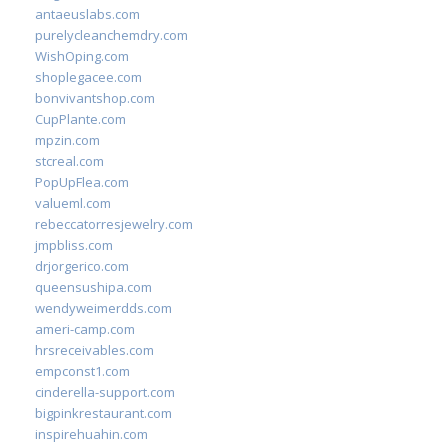
antaeuslabs.com
purelycleanchemdry.com
WishOping.com
shoplegacee.com
bonvivantshop.com
CupPlante.com
mpzin.com
stcreal.com
PopUpFlea.com
valueml.com
rebeccatorresjewelry.com
jmpbliss.com
drjorgerico.com
queensushipa.com
wendyweimerdds.com
ameri-camp.com
hrsreceivables.com
empconst1.com
cinderella-support.com
bigpinkrestaurant.com
inspirehuahin.com