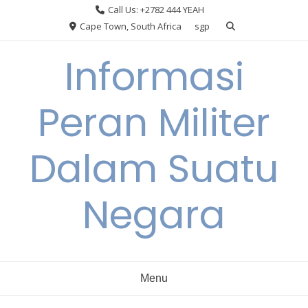
Skip
Call Us: +2782 444 YEAH
to
Cape Town, South Africa
sgp
content
Informasi
Peran Militer
Dalam Suatu
Negara
Menu