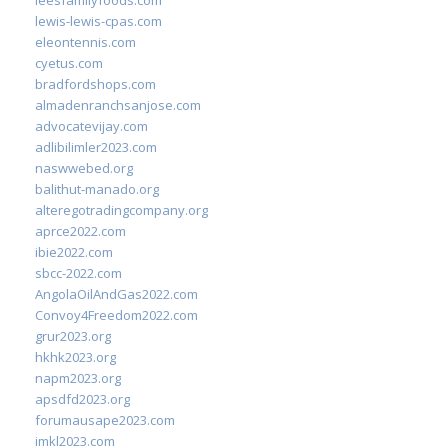
leesfamilyfoods.com
lewis-lewis-cpas.com
eleontennis.com
cyetus.com
bradfordshops.com
almadenranchsanjose.com
advocatevijay.com
adlibilimler2023.com
naswwebed.org
balithut-manado.org
alteregotradingcompany.org
aprce2022.com
ibie2022.com
sbcc-2022.com
AngolaOilAndGas2022.com
Convoy4Freedom2022.com
grur2023.org
hkhk2023.org
napm2023.org
apsdfd2023.org
forumausape2023.com
imkl2023.com