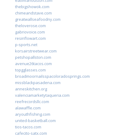
eatvivahouston.com
thebigshowok.com
chimeandstave.com
greatwallseafoodny.com
theloverose.com
gabriovoice.com
resinflowart.com
p-sports.net
korsairstreetwear.com
petshopallston.com
avenue26tacos.com
topgglasses.com
broadmoornailsspacoloradosprings.com
missblackpasadena.com
anneskitchen.org
valenciamarketytaqueria.com
reefrecordsllc.com
alawaffle.com
aryouthfishing.com
united-basketball.com
tios-tacos.com
cafecito-satx.com