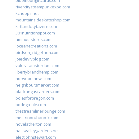
bluemoongiftcards.com
rivercitysteampunkexpo.com
kchoops.net
mountainsideskateshop.com
kirtlandcitytavern.com
301nutritionspot.com
ammos-stores.com
loceanecreations.com
birdsongridgefarm.com
joiedevivblog.com
valera-amsterdam.com
libertybrandhemp.com
norwoodinnwi.com
neighboursmarket.com
blackanguscareers.com
bolesfororegon.com
bodega-ole.com
thestreamlinerlounge.com
mestrinorubanofc.com
novelatherton.com
nassvalleygardens.net
electjohnstewart.com