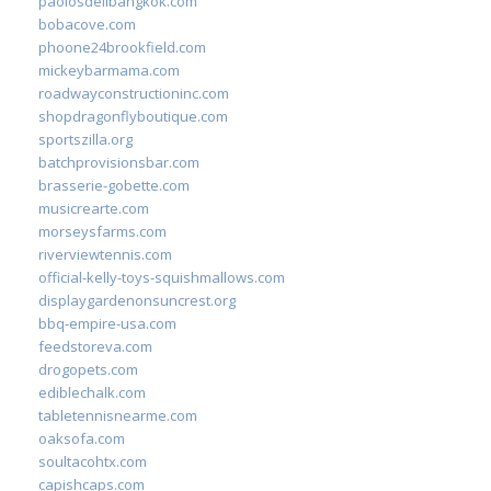
paolosdelibangkok.com
bobacove.com
phoone24brookfield.com
mickeybarmama.com
roadwayconstructioninc.com
shopdragonflyboutique.com
sportszilla.org
batchprovisionsbar.com
brasserie-gobette.com
musicrearte.com
morseysfarms.com
riverviewtennis.com
official-kelly-toys-squishmallows.com
displaygardenonsuncrest.org
bbq-empire-usa.com
feedstoreva.com
drogopets.com
ediblechalk.com
tabletennisnearme.com
oaksofa.com
soultacohtx.com
capishcaps.com