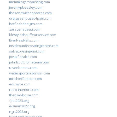
memmingerspainting.com
jeremypbeasley.com
thesandwichdepotcos.com
drgiggleshouseofpain.com
hotflashdesigns.com
garagenadeau.com
lifestylechauffeurservice.com
EverNewNails.com
insideoutdecoratingcentre.com
salvatoresinpoint.com
jovialfloralco.com
johnlscotthometeam.com
u-seehomes.com
watersportslagonissi.com
mischieffashion.com
eduwyre.com
retro-interiors.com
theblvd-boise.com
fpet2023.org
e-smart2022.org
ngrc2022.org