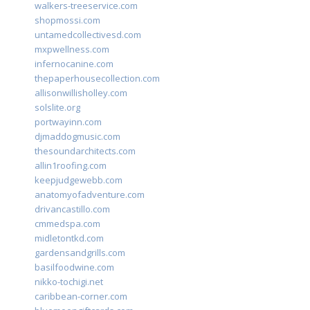
walkers-treeservice.com
shopmossi.com
untamedcollectivesd.com
mxpwellness.com
infernocanine.com
thepaperhousecollection.com
allisonwillisholley.com
solslite.org
portwayinn.com
djmaddogmusic.com
thesoundarchitects.com
allin1roofing.com
keepjudgewebb.com
anatomyofadventure.com
drivancastillo.com
cmmedspa.com
midletontkd.com
gardensandgrills.com
basilfoodwine.com
nikko-tochigi.net
caribbean-corner.com