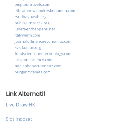
omptourtravels.com
tribratanews-polreskebumen.com
rsudbayuasih.org
publikjurnalistik.org
juneteenthapparel.net
italywarm.com
journaloffinanceeconomics.com
kvk-kumari.org
foodscienceandtechnology.com
scisportsscience.com
addisababacuisineaz.com
burgerimcamas.com
Link Alternatif
Live Draw HK
Slot Indosat