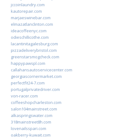
jccoinlaundry.com
kautorepair.com
marjaeswinebar.com
elmazatlanclinton.com
ideacoffeenyc.com
odieschillicothe.com
lacantinitagalesburg.com
pizzadeliverybristol.com
greenstarsmogcheck.com
happypawspl.com
callahansautoservicecenter.com
georgiascornermarket.com
perfectfit24-7.com
portugalprivatedriver.com
von-racer.com
coffeeshopcharleston.com
salon104mainstreet.com
alkaspringswater.com
318mainstreet8h.com
lovenailsspari.com
oakberry-kuwait.com