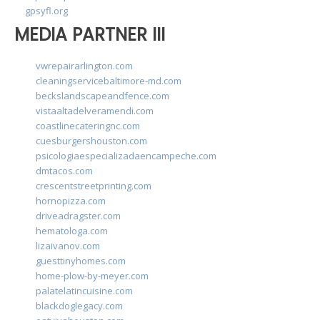
gpsyfl.org
MEDIA PARTNER III
vwrepairarlington.com
cleaningservicebaltimore-md.com
beckslandscapeandfence.com
vistaaltadelveramendi.com
coastlinecateringnc.com
cuesburgershouston.com
psicologiaespecializadaencampeche.com
dmtacos.com
crescentstreetprinting.com
hornopizza.com
driveadragster.com
hematologa.com
lizaivanov.com
guesttinyhomes.com
home-plow-by-meyer.com
palatelatincuisine.com
blackdoglegacy.com