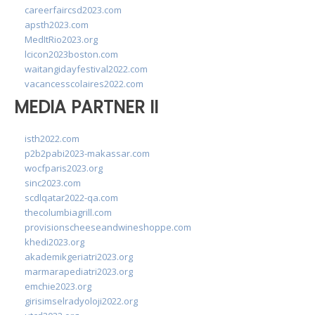
careerfaircsd2023.com
apsth2023.com
MedItRio2023.org
lcicon2023boston.com
waitangidayfestival2022.com
vacancesscolaires2022.com
MEDIA PARTNER II
isth2022.com
p2b2pabi2023-makassar.com
wocfparis2023.org
sinc2023.com
scdlqatar2022-qa.com
thecolumbiagrill.com
provisionscheeseandwineshoppe.com
khedi2023.org
akademikgeriatri2023.org
marmarapediatri2023.org
emchie2023.org
girisimselradyoloji2022.org