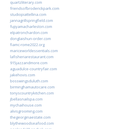
quartzliterary.com
friendsofbroderickpark.com
studiopiattellina.com
jannagrillspringfield.com
fujiyamacharleston.com
elpatronchardon.com
donglaishun-order.com
fiamc-rome2022.org
mariceworldessentials.com
lafisheriarestaurant.com
915jazzandmore.com
aguadulce-countryfair.com
jakehovis.com
bosswingsduluth.com
birminghamautocare.com
tonyscountrykitchen.com
jbellasnailspa.com
mychaihouse.com
alvisgrooming.com
thegeorginaestate.com
blythewoodseafood.com