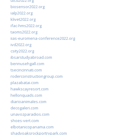
utcd2022.org
biosensor2022.org
ialp2022.org
klivet2022.org
ifac-hms2022.org
taoms2022.org
iias-euromena-conference2022.org
ivd2022.org
csity2022.org
ibsarstudyabroad.com
bennusehgall.com
tsecincinnati.com
roderconstructiongroup.com
plazabatai.com
hawkscayresort.com
hellonquads.com
diarioanimales.com
decogaleri.com
unavozparadios.com
shoes-vert.com
elbotanicopanama.com
shadyoaksrockportrvpark.com