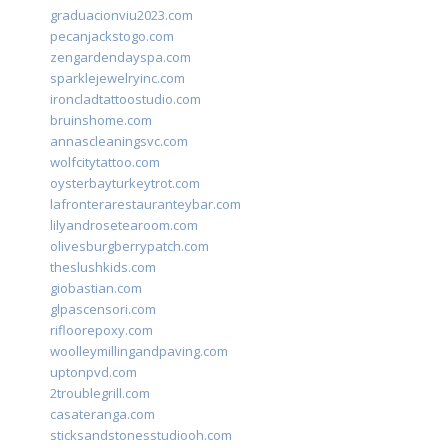
graduacionviu2023.com
pecanjackstogo.com
zengardendayspa.com
sparklejewelryinc.com
ironcladtattoostudio.com
bruinshome.com
annascleaningsvc.com
wolfcitytattoo.com
oysterbayturkeytrot.com
lafronterarestauranteybar.com
lilyandrosetearoom.com
olivesburgberrypatch.com
theslushkids.com
giobastian.com
glpascensori.com
rifloorepoxy.com
woolleymillingandpaving.com
uptonpvd.com
2troublegrill.com
casateranga.com
sticksandstonesstudiooh.com