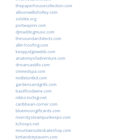
thepaperhousecollection.com
allisonwillisholley.com
solslite.org
portwayinn.com
djmaddogmusic.com
thesoundarchitects.com
allin1roofing.com
keepjudgewebb.com
anatomyofadventure.com
drivancastillo.com
cmmedspa.com
midletontkd.com
gardensandgrills.com
basilfoodwine.com
nikko-tochigi.net
caribbean-corner.com
bluemoongiftcards.com
rivercitysteampunkexpo.com
kchoops.net
mountainsideskateshop.com
kirtlandcitytavern.com