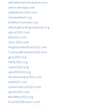
almadenranchsanjose.com
advocatevijay.com
adlibilimler2023.com
naswwebed.org
balithut-manado.org
alteregotradingcompany.org
aprce2022.com
ibie2022.com
sbcc-2022.com
AngolaOilAndGas2022.com
Convoy4Freedom2022.com
grur2023.org
hkhk2023.org
napm2023.org
apsdfd2023.org
forumausape2023.com
imkl2023.com
careerfaircsd2023.com
apsth2023.com
MedItRio2023.org
lcicon2023boston.com