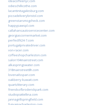
ideacoffeenyc.com
odieschillicothe.com
lacantinitagalesburg.com
pizzadeliverybristol.com
greenstarsmogcheck.com
happypawspl.com
callahansautoservicecenter.com
georgiascornermarket.com
perfectfit24-7.com
portugalprivatedriver.com
von-racer.com
coffeeshopcharleston.com
salon104mainstreet.com
alkaspringswater.com
318mainstreet8h.com
lovenailsspari.com
oakberry-kuwait.com
quartzliterary.com
friendsofbroderickpark.com
studiopiattellina.com
jannagrillspringfield.com
fujiyamacharleston.com