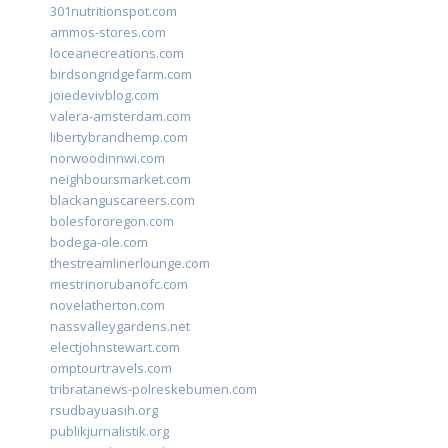
301nutritionspot.com
ammos-stores.com
loceanecreations.com
birdsongridgefarm.com
joiedevivblog.com
valera-amsterdam.com
libertybrandhemp.com
norwoodinnwi.com
neighboursmarket.com
blackanguscareers.com
bolesfororegon.com
bodega-ole.com
thestreamlinerlounge.com
mestrinorubanofc.com
novelatherton.com
nassvalleygardens.net
electjohnstewart.com
omptourtravels.com
tribratanews-polreskebumen.com
rsudbayuasih.org
publikjurnalistik.org