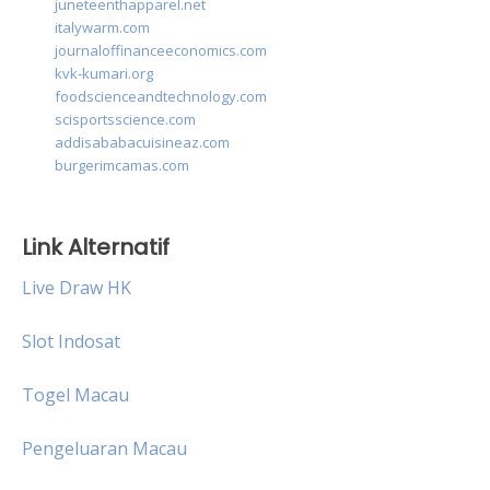
juneteenthapparel.net
italywarm.com
journaloffinanceeconomics.com
kvk-kumari.org
foodscienceandtechnology.com
scisportsscience.com
addisababacuisineaz.com
burgerimcamas.com
Link Alternatif
Live Draw HK
Slot Indosat
Togel Macau
Pengeluaran Macau