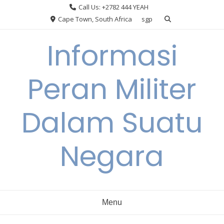
Skip
Call Us: +2782 444 YEAH
to
Cape Town, South Africa
sgp
content
Informasi
Peran Militer
Dalam Suatu
Negara
Menu