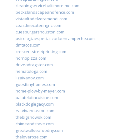
cleaningservicebaltimore-md.com
beckslandscapeandfence.com
vistaaltadelveramendi.com
coastlinecateringnc.com
cuesburgershouston.com
psicologiaespecializadaencampeche.com
dmtacos.com
crescentstreetprinting.com
hornopizza.com
driveadragster.com
hematologa.com
lizaivanov.com
guesttinyhomes.com
home-plow-by-meyer.com
palatelatincuisine.com
blackdoglegacy.com
eatvivahouston.com
thebigshowok.com
chimeandstave.com
greatwallseafoodny.com
theloverose.com