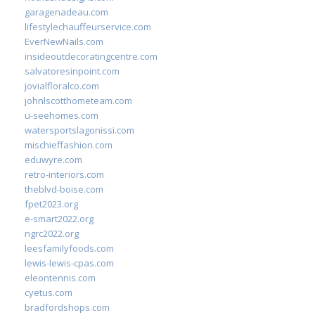
garagenadeau.com
lifestylechauffeurservice.com
EverNewNails.com
insideoutdecoratingcentre.com
salvatoresinpoint.com
jovialfloralco.com
johnlscotthometeam.com
u-seehomes.com
watersportslagonissi.com
mischieffashion.com
eduwyre.com
retro-interiors.com
theblvd-boise.com
fpet2023.org
e-smart2022.org
ngrc2022.org
leesfamilyfoods.com
lewis-lewis-cpas.com
eleontennis.com
cyetus.com
bradfordshops.com