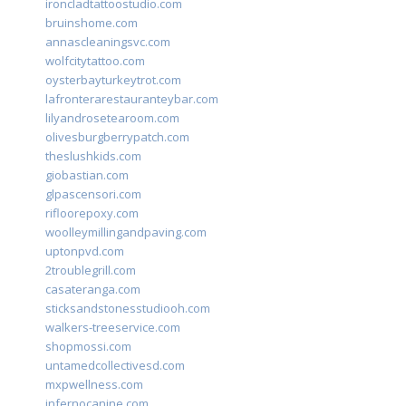
ironcladtattoostudio.com
bruinshome.com
annascleaningsvc.com
wolfcitytattoo.com
oysterbayturkeytrot.com
lafronterarestauranteybar.com
lilyandrosetearoom.com
olivesburgberrypatch.com
theslushkids.com
giobastian.com
glpascensori.com
rifloorepoxy.com
woolleymillingandpaving.com
uptonpvd.com
2troublegrill.com
casateranga.com
sticksandstonesstudiooh.com
walkers-treeservice.com
shopmossi.com
untamedcollectivesd.com
mxpwellness.com
infernocanine.com