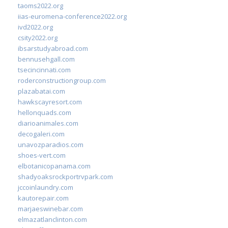
taoms2022.org
iias-euromena-conference2022.org
ivd2022.org
csity2022.org
ibsarstudyabroad.com
bennusehgall.com
tsecincinnati.com
roderconstructiongroup.com
plazabatai.com
hawkscayresort.com
hellonquads.com
diarioanimales.com
decogaleri.com
unavozparadios.com
shoes-vert.com
elbotanicopanama.com
shadyoaksrockportrvpark.com
jccoinlaundry.com
kautorepair.com
marjaeswinebar.com
elmazatlanclinton.com