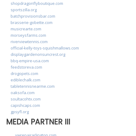
shopdragonflyboutique.com
sportszilla.org
batchprovisionsbar.com
brasserie-gobette.com
musicrearte.com
morseysfarms.com
riverviewtennis.com
official-kelly-toys-squishmallows.com
displaygardenonsuncrest.org
bbq-empire-usa.com
feedstoreva.com
drogopets.com
ediblechalk.com
tabletennisnearme.com
oaksofa.com
soultacohtx.com
capishcaps.com
gpsyfl.org
MEDIA PARTNER III
vwrepairarlington.com