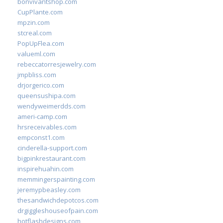
bonvivantshop.com
CupPlante.com
mpzin.com
stcreal.com
PopUpFlea.com
valueml.com
rebeccatorresjewelry.com
jmpbliss.com
drjorgerico.com
queensushipa.com
wendyweimerdds.com
ameri-camp.com
hrsreceivables.com
empconst1.com
cinderella-support.com
bigpinkrestaurant.com
inspirehuahin.com
memmingerspainting.com
jeremypbeasley.com
thesandwichdepotcos.com
drgiggleshouseofpain.com
hotflashdesigns.com