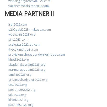
waitangidayfestival2022.com
vacancesscolaires2022.com
MEDIA PARTNER II
isth2022.com
p2b2pabi2023-makassar.com
wocfparis2023.org
sinc2023.com
scdlqatar2022-qa.com
thecolumbiagrill.com
provisionscheeseandwineshoppe.com
khedi2023.org
akademikgeriatri2023.org
marmarapediatri2023.org
emchie2023.org
girisimselradyoloji2022.org
utcd2022.org
biosensor2022.org
ialp2022.org
klivet2022.org
ifac-hms2022.org