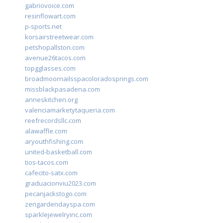
gabriovoice.com
resinflowart.com
p-sports.net
korsairstreetwear.com
petshopallston.com
avenue26tacos.com
topgglasses.com
broadmoornailsspacoloradosprings.com
missblackpasadena.com
anneskitchen.org
valenciamarketytaqueria.com
reefrecordsllc.com
alawaffle.com
aryouthfishing.com
united-basketball.com
tios-tacos.com
cafecito-satx.com
graduacionviu2023.com
pecanjackstogo.com
zengardendayspa.com
sparklejewelryinc.com