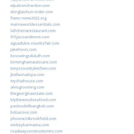
elpatronchardon.com
donglaishun-order.com
fiamc-rome2022.org
mariceworldessentials.com
lafisheriarestaurant.com
915jazzandmore.com
aguadulce-countryfair.com
jakehovis.com
bosswingsduluth.com
birminghamautocare.com
tonyscountrykitchen.com
jbellasnailspa.com
mychaihouse.com
alvisgrooming.com
thegeorginaestate.com
blythewoodseafood.com
paolosdelibangkok.com
bobacove.com
phoone24brookfield.com
mickeybarmama.com
roadwayconstructioninc.com