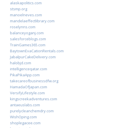
alaskapolitics.com
stsmp.org
manoelneves.com
mandelaeffectlibrary.com
roselynns.com
balanceyoganj.com
salesforceblogs.com
TrainGames365.com
BaytownEvaCationRentals.com
JabalpurCakeDelivery.com
halobjd.com
intelligenceqatar.com
PikaPikaApp.com
takecareofbusinessdfw.org
HamadaOfJapan.com
VersifyLifestyle.com
kingscreekadventures.com
antaeuslabs.com
purelycleanchemdry.com
WishOping.com
shoplegacee.com