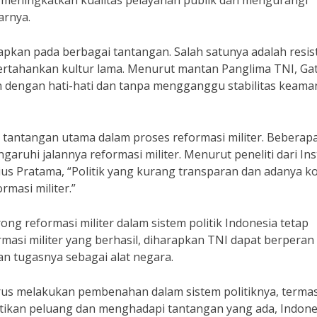
i meningkatkan kualitas pelayanan publik dan mengurangi
arnya.
adapkan pada berbagai tantangan. Salah satunya adalah resis
pertahankan kultur lama. Menurut mantan Panglima TNI, Ga
an dengan hati-hati dan tanpa mengganggu stabilitas keam
atu tantangan utama dalam proses reformasi militer. Beberap
aruhi jalannya reformasi militer. Menurut peneliti dari Ins
lius Pratama, “Politik yang kurang transparan dan adanya ko
masi militer.”
g reformasi militer dalam sistem politik Indonesia tetap
masi militer yang berhasil, diharapkan TNI dapat berperan
an tugasnya sebagai alat negara.
erus melakukan pembenahan dalam sistem politiknya, terma
atikan peluang dan menghadapi tantangan yang ada, Indone