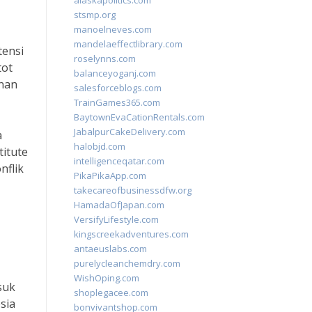
alaskapolitics.com
stsmp.org
manoelneves.com
mandelaeffectlibrary.com
tensi
roselynns.com
tot
balanceyoganj.com
anan
salesforceblogs.com
TrainGames365.com
BaytownEvaCationRentals.com
JabalpurCakeDelivery.com
a
halobjd.com
titute
intelligenceqatar.com
nflik
PikaPikaApp.com
takecareofbusinessdfw.org
HamadaOfJapan.com
VersifyLifestyle.com
kingscreekadventures.com
antaeuslabs.com
purelycleanchemdry.com
WishOping.com
suk
shoplegacee.com
sia
bonvivantshop.com