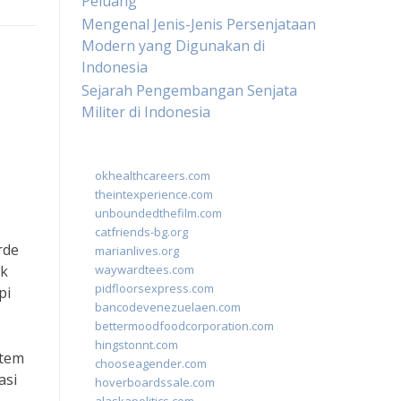
Peluang
Mengenal Jenis-Jenis Persenjataan
Modern yang Digunakan di
Indonesia
Sejarah Pengembangan Senjata
Militer di Indonesia
okhealthcareers.com
theintexperience.com
unboundedthefilm.com
catfriends-bg.org
rde
marianlives.org
ik
waywardtees.com
pidfloorsexpress.com
pi
bancodevenezuelaen.com
bettermoodfoodcorporation.com
hingstonnt.com
stem
chooseagender.com
asi
hoverboardssale.com