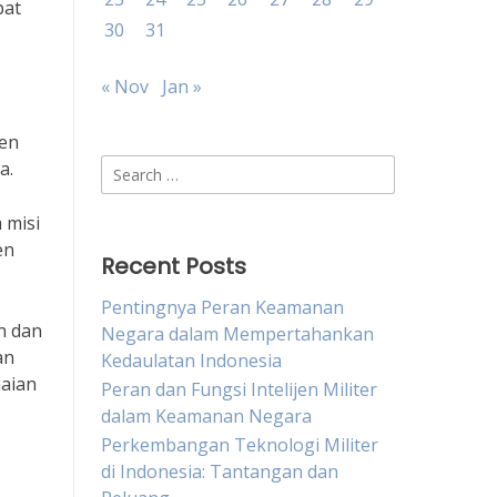
pat
30
31
« Nov
Jan »
men
Search
a.
for:
 misi
en
Recent Posts
Pentingnya Peran Keamanan
n dan
Negara dalam Mempertahankan
an
Kedaulatan Indonesia
maian
Peran dan Fungsi Intelijen Militer
dalam Keamanan Negara
Perkembangan Teknologi Militer
di Indonesia: Tantangan dan