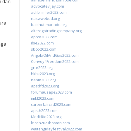
almadenranchsanjose.com
n dan
advocatevijay.com
adlibilimler2023.com
naswwebed.org
ara
balithut-manado.org
alteregotradingcompany.org
aprce2022.com
ibie2022.com
aga
sbcc-2022.com
AngolaOilAndGas2022.com
Convoy4Freedom2022.com
grur2023.org
hkhk2023.org
napm2023.org
apsdfd2023.org
forumausape2023.com
imkl2023.com
careerfaircsd2023.com
apsth2023.com
MedItRio2023.org
lcicon2023boston.com
waitangidayfestival2022.com