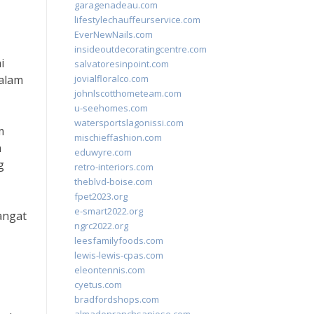
garagenadeau.com
lifestylechauffeurservice.com
EverNewNails.com
insideoutdecoratingcentre.com
i
salvatoresinpoint.com
dalam
jovialfloralco.com
johnlscotthometeam.com
u-seehomes.com
watersportslagonissi.com
m
mischieffashion.com
n
eduwyre.com
g
retro-interiors.com
theblvd-boise.com
fpet2023.org
e-smart2022.org
angat
ngrc2022.org
leesfamilyfoods.com
lewis-lewis-cpas.com
eleontennis.com
cyetus.com
bradfordshops.com