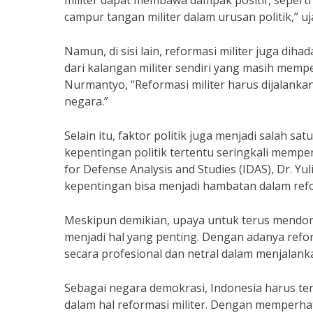
militer dapat membawa dampak positif, sepert
campur tangan militer dalam urusan politik,” uj
Namun, di sisi lain, reformasi militer juga dih
dari kalangan militer sendiri yang masih mem
Nurmantyo, “Reformasi militer harus dijalank
negara.”
Selain itu, faktor politik juga menjadi salah s
kepentingan politik tertentu seringkali mempeng
for Defense Analysis and Studies (IDAS), Dr. Yu
kepentingan bisa menjadi hambatan dalam refor
Meskipun demikian, upaya untuk terus mendoron
menjadi hal yang penting. Dengan adanya refor
secara profesional dan netral dalam menjalank
Sebagai negara demokrasi, Indonesia harus t
dalam hal reformasi militer. Dengan memperh