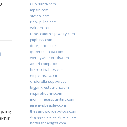
i
CupPlante.com
mpzin.com
stcreal.com
PopUpFlea.com
valueml.com
rebeccatorresjewelry.com
jmpbliss.com
drjorgerico.com
n
queensushipa.com
wendyweimerdds.com
ameri-camp.com
hrsreceivables.com
empconst1.com
cinderella-support.com
bigpinkrestaurant.com
inspirehuahin.com
memmingerspainting.com
jeremypbeasley.com
n yang
thesandwichdepotcos.com
drgiggleshouseofpain.com
akhir
hotflashdesigns.com