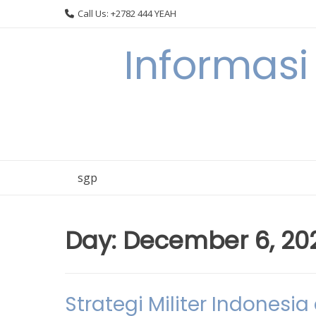
Skip
Call Us: +2782 444 YEAH
to
content
Informasi
sgp
Day:
December 6, 20
Strategi Militer Indones