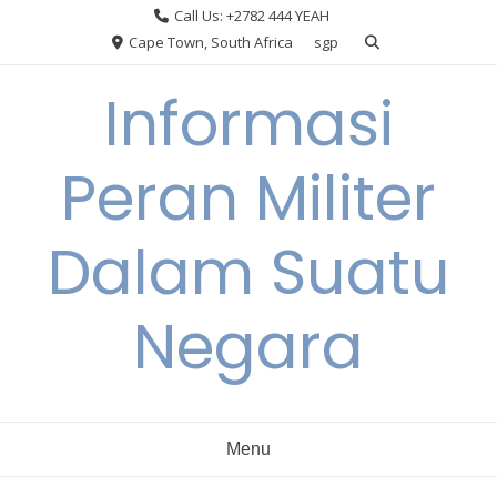
Skip
Call Us: +2782 444 YEAH
to
Cape Town, South Africa
sgp
content
Informasi
Peran Militer
Dalam Suatu
Negara
Menu