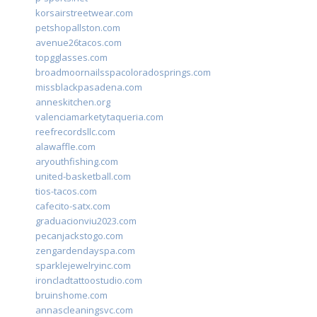
korsairstreetwear.com
petshopallston.com
avenue26tacos.com
topgglasses.com
broadmoornailsspacoloradosprings.com
missblackpasadena.com
anneskitchen.org
valenciamarketytaqueria.com
reefrecordsllc.com
alawaffle.com
aryouthfishing.com
united-basketball.com
tios-tacos.com
cafecito-satx.com
graduacionviu2023.com
pecanjackstogo.com
zengardendayspa.com
sparklejewelryinc.com
ironcladtattoostudio.com
bruinshome.com
annascleaningsvc.com