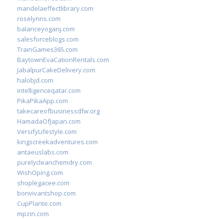
mandelaeffectlibrary.com
roselynns.com
balanceyoganj.com
salesforceblogs.com
TrainGames365.com
BaytownEvaCationRentals.com
JabalpurCakeDelivery.com
halobjd.com
intelligenceqatar.com
PikaPikaApp.com
takecareofbusinessdfw.org
HamadaOfJapan.com
VersifyLifestyle.com
kingscreekadventures.com
antaeuslabs.com
purelycleanchemdry.com
WishOping.com
shoplegacee.com
bonvivantshop.com
CupPlante.com
mpzin.com