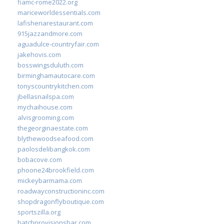
fiamc-rome2022.org
mariceworldessentials.com
lafisheriarestaurant.com
915jazzandmore.com
aguadulce-countryfair.com
jakehovis.com
bosswingsduluth.com
birminghamautocare.com
tonyscountrykitchen.com
jbellasnailspa.com
mychaihouse.com
alvisgrooming.com
thegeorginaestate.com
blythewoodseafood.com
paolosdelibangkok.com
bobacove.com
phoone24brookfield.com
mickeybarmama.com
roadwayconstructioninc.com
shopdragonflyboutique.com
sportszilla.org
batchprovisionsbar.com