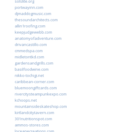
solslite.org
portwayinn.com
djmaddogmusic.com
thesoundarchitects.com
allin1roofing.com
keepjudgewebb.com
anatomyofadventure.com
drivancastillo.com
cmmedspa.com
midletontkd.com
gardensandgrills.com
basilfoodwine.com
nikko-tochigi.net
caribbean-corner.com
bluemoongiftcards.com
rivercitysteampunkexpo.com
kchoops.net
mountainsideskateshop.com
kirtlandcitytavern.com
301nutritionspot.com
ammos-stores.com
loceanecreations.com