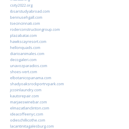
csity2022.org
ibsarstudyabroad.com
bennusehgall.com
tsecincinnati.com
roderconstructiongroup.com
plazabatai.com
hawkscayresort.com
hellonquads.com
diarioanimales.com
decogaleri.com
unavozparadios.com
shoes-vert.com
elbotanicopanama.com
shadyoaksrockportrvpark.com
jccoinlaundry.com
kautorepair.com
marjaeswinebar.com
elmazatlanclinton.com
ideacoffeenyc.com
odieschillicothe.com
lacantinitagalesburg.com