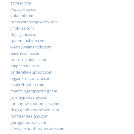
stcreal.com
PopUpFlea.com
valueml.com
rebeccatorresjewelry.com
jmpbliss.com
drjorgerico.com
queensushipa.com
wendyweimerdds.com
ameri-camp.com
hrsreceivables.com
empconst1.com
cinderella-support.com
bigpinkrestaurant.com
inspirehuahin.com
memmingerspainting.com
jeremypbeasley.com
thesandwichdepotcos.com
drgiggleshouseofpain.com
hotflashdesigns.com
garagenadeau.com
lifestylechauffeurservice.com