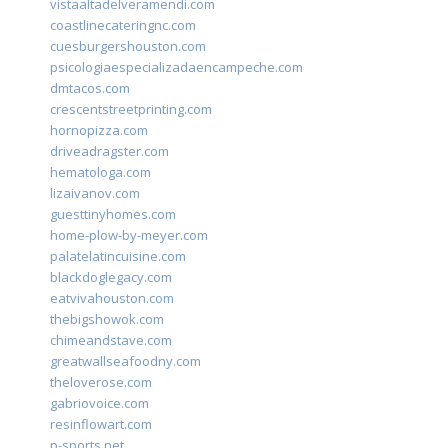
vistaaltadelveramendi.com
coastlinecateringnc.com
cuesburgershouston.com
psicologiaespecializadaencampeche.com
dmtacos.com
crescentstreetprinting.com
hornopizza.com
driveadragster.com
hematologa.com
lizaivanov.com
guesttinyhomes.com
home-plow-by-meyer.com
palatelatincuisine.com
blackdoglegacy.com
eatvivahouston.com
thebigshowok.com
chimeandstave.com
greatwallseafoodny.com
theloverose.com
gabriovoice.com
resinflowart.com
p-sports.net