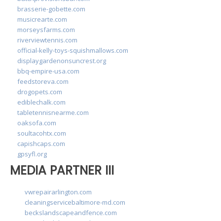
brasserie-gobette.com
musicrearte.com
morseysfarms.com
riverviewtennis.com
official-kelly-toys-squishmallows.com
displaygardenonsuncrest.org
bbq-empire-usa.com
feedstoreva.com
drogopets.com
ediblechalk.com
tabletennisnearme.com
oaksofa.com
soultacohtx.com
capishcaps.com
gpsyfl.org
MEDIA PARTNER III
vwrepairarlington.com
cleaningservicebaltimore-md.com
beckslandscapeandfence.com