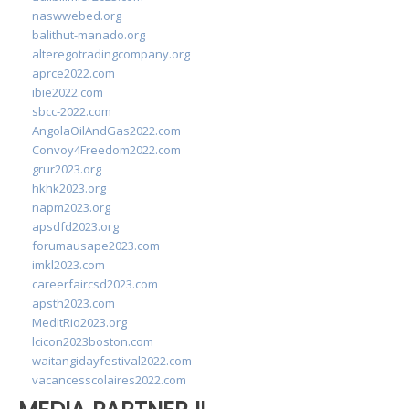
naswwebed.org
balithut-manado.org
alteregotradingcompany.org
aprce2022.com
ibie2022.com
sbcc-2022.com
AngolaOilAndGas2022.com
Convoy4Freedom2022.com
grur2023.org
hkhk2023.org
napm2023.org
apsdfd2023.org
forumausape2023.com
imkl2023.com
careerfaircsd2023.com
apsth2023.com
MedItRio2023.org
lcicon2023boston.com
waitangidayfestival2022.com
vacancesscolaires2022.com