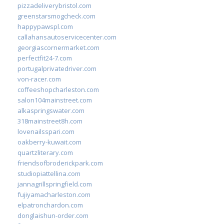
pizzadeliverybristol.com
greenstarsmogcheck.com
happypawspl.com
callahansautoservicecenter.com
georgiascornermarket.com
perfectfit24-7.com
portugalprivatedriver.com
von-racer.com
coffeeshopcharleston.com
salon104mainstreet.com
alkaspringswater.com
318mainstreet8h.com
lovenailsspari.com
oakberry-kuwait.com
quartzliterary.com
friendsofbroderickpark.com
studiopiattellina.com
jannagrillspringfield.com
fujiyamacharleston.com
elpatronchardon.com
donglaishun-order.com