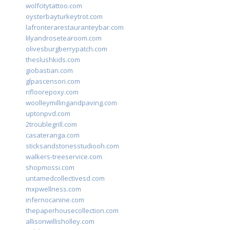
wolfcitytattoo.com
oysterbayturkeytrot.com
lafronterarestauranteybar.com
lilyandrosetearoom.com
olivesburgberrypatch.com
theslushkids.com
giobastian.com
glpascensori.com
rifloorepoxy.com
woolleymillingandpaving.com
uptonpvd.com
2troublegrill.com
casateranga.com
sticksandstonesstudiooh.com
walkers-treeservice.com
shopmossi.com
untamedcollectivesd.com
mxpwellness.com
infernocanine.com
thepaperhousecollection.com
allisonwillisholley.com