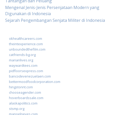
Tantangan dan Peluang
Mengenal Jenis-Jenis Persenjataan Modern yang
Digunakan di Indonesia
Sejarah Pengembangan Senjata Militer di Indonesia
okhealthcareers.com
theintexperience.com
unboundedthefilm.com
catfriends-bg.org
marianlives.org
waywardtees.com
pidfloorsexpress.com
bancodevenezuelaen.com
bettermoodfoodcorporation.com
hingstonnt.com
chooseagender.com
hoverboardssale.com
alaskapolitics.com
stsmp.org
manoelneves.com