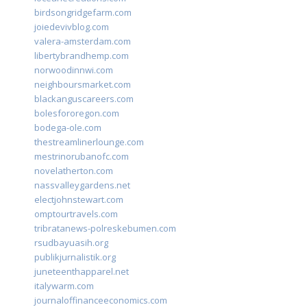
birdsongridgefarm.com
joiedevivblog.com
valera-amsterdam.com
libertybrandhemp.com
norwoodinnwi.com
neighboursmarket.com
blackanguscareers.com
bolesfororegon.com
bodega-ole.com
thestreamlinerlounge.com
mestrinorubanofc.com
novelatherton.com
nassvalleygardens.net
electjohnstewart.com
omptourtravels.com
tribratanews-polreskebumen.com
rsudbayuasih.org
publikjurnalistik.org
juneteenthapparel.net
italywarm.com
journaloffinanceeconomics.com