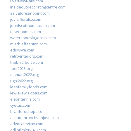
EverNewNails.com
insideoutdecoratingcentre.com
salvatoresinpoint.com
jovialfloralco.com
johnlscotthometeam.com
u-seehomes.com
watersportslagonissi.com
mischieffashion.com
eduwyre.com
retro-interiors.com
theblvd-boise.com
fpet2023.org
e-smart2022.org
ngrc2022.org
leesfamilyfoods.com
lewis-lewis-cpas.com
eleontennis.com
cyetus.com
bradfordshops.com
almadenranchsanjose.com
advocatevijay.com
adlibilimler2023.com