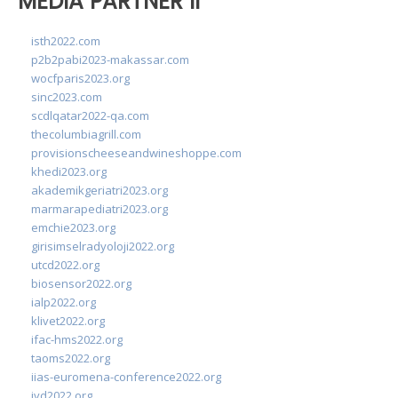
MEDIA PARTNER II
isth2022.com
p2b2pabi2023-makassar.com
wocfparis2023.org
sinc2023.com
scdlqatar2022-qa.com
thecolumbiagrill.com
provisionscheeseandwineshoppe.com
khedi2023.org
akademikgeriatri2023.org
marmarapediatri2023.org
emchie2023.org
girisimselradyoloji2022.org
utcd2022.org
biosensor2022.org
ialp2022.org
klivet2022.org
ifac-hms2022.org
taoms2022.org
iias-euromena-conference2022.org
ivd2022.org